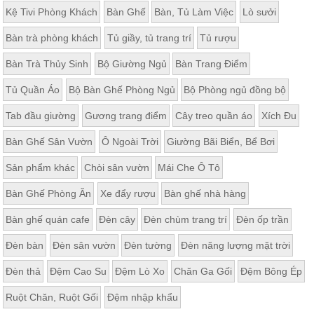
Kệ Tivi Phòng Khách
Bàn Ghế
Bàn, Tủ Làm Việc
Lò sưởi
Bàn trà phòng khách
Tủ giầy, tủ trang trí
Tủ rượu
Bàn Trà Thủy Sinh
Bộ Giường Ngủ
Bàn Trang Điểm
Tủ Quần Áo
Bộ Bàn Ghế Phòng Ngủ
Bộ Phòng ngủ đồng bộ
Tab đầu giường
Gương trang điểm
Cây treo quần áo
Xích Đu
Bàn Ghế Sân Vườn
Ô Ngoài Trời
Giường Bãi Biển, Bể Bơi
Sản phẩm khác
Chòi sân vườn
Mái Che Ô Tô
Bàn Ghế Phòng Ăn
Xe đẩy rượu
Bàn ghế nhà hàng
Bàn ghế quán cafe
Đèn cây
Đèn chùm trang trí
Đèn ốp trần
Đèn bàn
Đèn sân vườn
Đèn tường
Đèn năng lượng mặt trời
Đèn thả
Đệm Cao Su
Đệm Lò Xo
Chăn Ga Gối
Đệm Bông Ép
Ruột Chăn, Ruột Gối
Đệm nhập khẩu