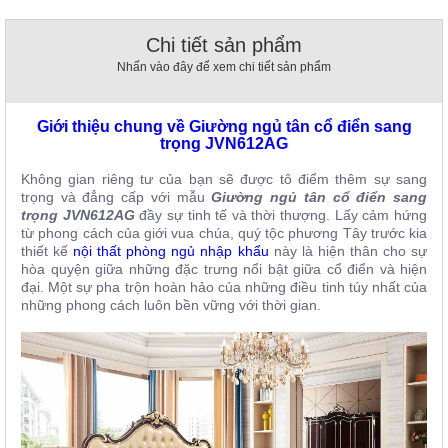
, đồ
trang
Chi tiết sản phẩm
trí
Nhấn vào đây để xem chi tiết sản phẩm
Nội
Thất
Giới thiệu chung về Giường ngủ tân cổ điển sang
Nhà
trọng JVN612AG
Hàng
Nội
Không gian riêng tư của bạn sẽ được tô điểm thêm sự sang
Thất
trọng và đẳng cấp với mẫu
Giường ngủ tân cổ điển sang
Nhà
Hàng
trọng JVN612AG
đầy sự tinh tế và thời thượng. Lấy cảm hứng
từ phong cách của giới vua chúa, quý tộc phương Tây trước kia
thiết kế
nội thất phòng ngủ nhập khẩu
này là hiện thân cho sự
hòa quyện giữa những đặc trưng nổi bật giữa cổ điển và hiện
đại. Một sự pha trộn hoàn hảo của những điều tinh túy nhất của
những phong cách luôn bền vững với thời gian.