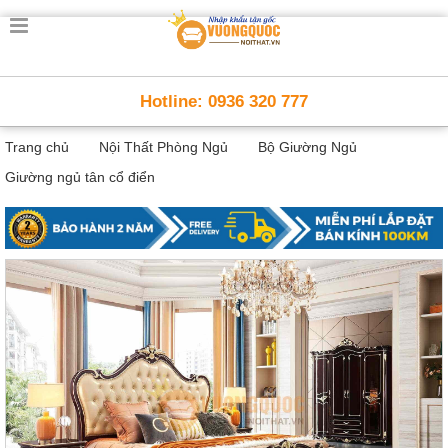
Trang
chủ
Nội
Hotline: 0936 320 777
Thất
Thông
Trang chủ
Nội Thất Phòng Ngủ
Bộ Giường Ngủ
Minh
Nội
Giường ngủ tân cổ điển
thất
thông
minh
Nội
Thất
Trẻ
Em
Giường
tầng,
bàn
học, tủ
sách
Nội