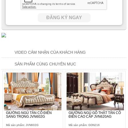
ĐĂNG KÝ NGAY
VIDEO CẢM NHẬN CỦA KHÁCH HÀNG
SẢN PHẨM CÙNG CHUYÊN MỤC
Toàn bộ phần khung giường bao quanh được ưu ái gia công từ
GIƯỜNG NGỦ TÂN CỔ ĐIỂN
GIƯỜNG NGỦ GỖ THẬT TÂN CỔ
gỗ cao cấp/gỗ sồi đây đều là những chất liệu được xếp TOP
SANG TRỌNG JVN602G
ĐIỂN CAO CẤP JVN620AG
đầu trong ngành sản xuất nội thất trên toàn thế giới. Vì thế mà
Mã sản phẩm: JVN602G
Mã sản phẩm: GDN216
có thể coi đây như một sự bảo chứng tuyệt đối về mặt chất