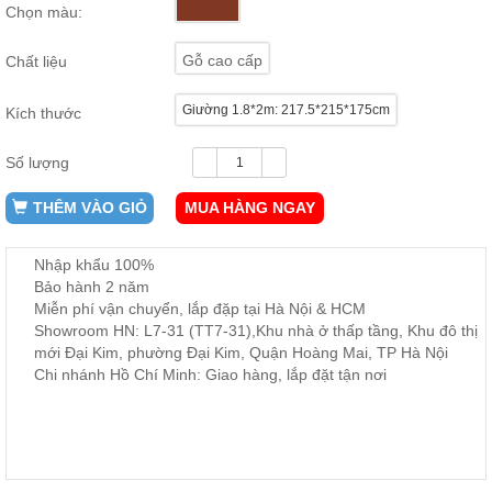
Chọn màu:
ăn,
ghế
ăn,
Gỗ cao cấp
Chất liệu
kệ
bếp
Giường 1.8*2m: 217.5*215*175cm
Kích thước
Nội
Thất
Số lượng
Ban
Công,
THÊM VÀO GIỎ
MUA HÀNG NGAY
Vườn
Bàn
ghế
Nhập khẩu 100%
ban
Bảo hành 2 năm
công,
xích
Miễn phí vận chuyển, lắp đặp tại Hà Nội & HCM
đu,
Showroom HN: L7-31 (TT7-31),Khu nhà ở thấp tầng, Khu đô thị
ghế...
mới Đại Kim, phường Đại Kim, Quận Hoàng Mai, TP Hà Nội
Chi nhánh Hồ Chí Minh: Giao hàng, lắp đặt tận nơi
Phụ
Kiện
Trang
Trí
Cây
cảnh