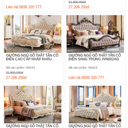
51.800.000đ
lượng của sản phẩm.
Liên hệ:0936 320 777
27.206.250đ
GIƯỜNG NGỦ GỖ THẬT TÂN CỔ
GIƯỜNG NGỦ GỖ THẬT TÂN CỔ
ĐIỂN CAO CẤP NHẬP KHẨU...
ĐIỂN SANG TRỌNG JVN602AG
Mã sản phẩm: GN102
Mã sản phẩm: GN115
51.800.000đ
27.206.250đ
Liên hệ:0936 320 777
GIƯỜNG NGỦ GỖ THẬT TÂN CỔ
GIƯỜNG NGỦ GỖ THẬT TÂN CỔ