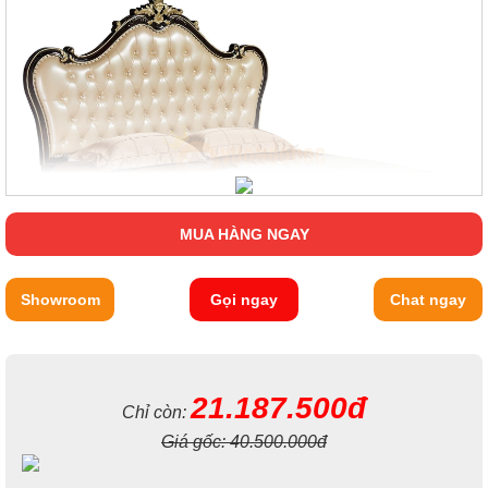
MUA HÀNG NGAY
Showroom
Gọi ngay
Chat ngay
Với kích thước lên đến
217.5*215*175cm đây là mẫu sản phẩm
rất thích hợp cho phòng ngủ có diện tích rộng rãi, đồng thời
cũng có thể là phòng ngủ cho các cặp đôi hay các gia đình
21.187.500đ
đang có con nhỏ.
Chỉ còn:
Giá gốc:
40.500.000đ