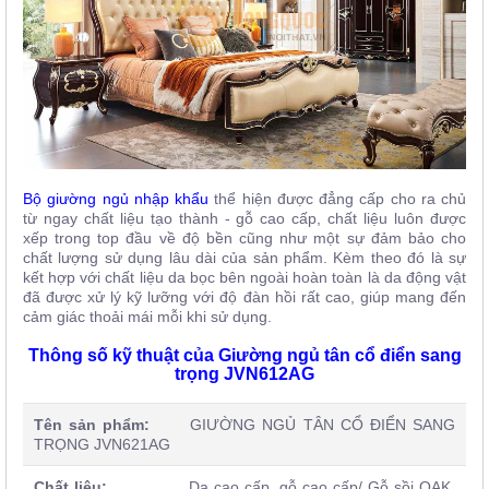
Bộ giường ngủ nhập khẩu
thể hiện được đẳng cấp cho ra chủ
từ ngay chất liệu tạo thành - gỗ cao cấp, chất liệu luôn được
xếp trong top đầu về độ bền cũng như một sự đảm bảo cho
chất lượng sử dụng lâu dài của sản phẩm. Kèm theo đó là sự
kết hợp với chất liệu da bọc bên ngoài hoàn toàn là da động vật
đã được xử lý kỹ lưỡng với độ đàn hồi rất cao, giúp mang đến
cảm giác thoải mái mỗi khi sử dụng.
Thông số kỹ thuật của Giường ngủ tân cổ điển sang
trọng JVN612AG
Tên sản phẩm:
GIƯỜNG NGỦ TÂN CỔ ĐIỂN SANG
TRỌNG JVN621AG
Chất liệu:
Da cao cấp, gỗ cao cấp/ Gỗ sồi OAK,