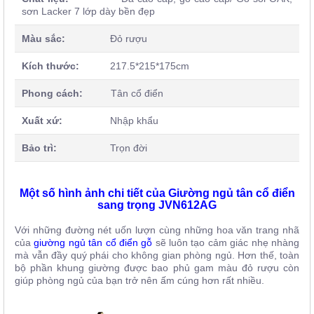
sơn Lacker 7 lớp dày bền đẹp
Màu sắc:
Đỏ rượu
Kích thước:
217.5*215*175cm
Phong cách:
Tân cổ điển
Xuất xứ:
Nhập khẩu
Bảo trì:
Trọn đời
Một số hình ảnh chi tiết của Giường ngủ tân cổ điển
sang trọng JVN612AG
Với những đường nét uốn lượn cùng những hoa văn trang nhã
của
giường ngủ tân cổ điển gỗ
sẽ luôn tạo cảm giác nhẹ nhàng
mà vẫn đầy quý phái cho không gian phòng ngủ. Hơn thế, toàn
bộ phần khung giường được bao phủ gam màu đỏ rượu còn
giúp phòng ngủ của bạn trở nên ấm cúng hơn rất nhiều.