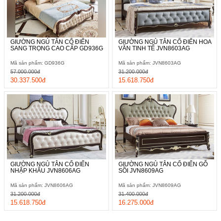
GIƯỜNG NGỦ TÂN CỔ ĐIỂN
GIƯỜNG NGỦ TÂN CỔ ĐIỂN HOA
SANG TRỌNG CAO CẤP GD936G
VĂN TINH TẾ JVN8603AG
Mã sản phẩm: GD936G
Mã sản phẩm: JVN8603AG
57.000.000đ
31.200.000đ
30.337.500đ
15.618.750đ
GIƯỜNG NGỦ TÂN CỔ ĐIỂN
GIƯỜNG NGỦ TÂN CỔ ĐIỂN GỖ
NHẬP KHẨU JVN8606AG
SỒI JVN8609AG
Mã sản phẩm: JVN8606AG
Mã sản phẩm: JVN8609AG
31.200.000đ
31.400.000đ
15.618.750đ
16.275.000đ