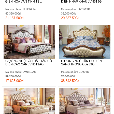
ĐIỂN HOA VĂN TINH TẾ...
ĐIỂN NHẬP KHẨU JVN619G
Mã sản phẩm: HH.GN214
Mã sản phẩm: JVN619G
40.350.000đ
39.200.000đ
21.187.500đ
20.587.500đ
GIƯỜNG NGỦ GỖ THẬT TÂN CỔ
GIƯỜNG NGỦ TÂN CỔ ĐIỂN
ĐIỂN CAO CẤP JVN619AG
SANG TRỌNG GD939G
Mã sản phẩm: JVN619AG
Mã sản phẩm: GD939G
39.200.000đ
73.000.000đ
17.625.000đ
38.842.500đ