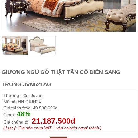
Thất
Phòng
Khách
Sofa,
tủ
rượu,
Bàn
trà...
Nội
Thất
Phòng
GIƯỜNG NGỦ GỖ THẬT TÂN CỔ ĐIỂN SANG
Ngủ
Giường
TRỌNG JVN621AG
ngủ, tủ
áo, bàn
trang
Thương hiệu:
Jovani
điểm
Mã số:
HH.GIUN24
Giá thị trường:
40.500.000đ
Nội
48%
Giảm:
Thất
21.187.500đ
Giá chúng tôi:
Phòng
( Lưu ý: Giá trên chưa VAT + vận chuyển ngoại thành )
Ăn
Bàn