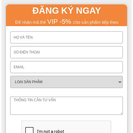
ĐĂNG KÝ NGAY
VIP -5%
Để nhận mã thẻ
cho sản phẩm tiếp theo
Không hề quá lời khi nói rằng kiểu dáng của mẫu sản phẩm này
xứng đáng được nhận một điểm 10 tròn trĩnh, khi mà từng họa
tiết, hoa văn, đường nét dưới những đôi bàn tay của các nghệ
nhân như được thổi hồn vào đầy sinh động.