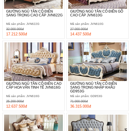
GIƯỜNG NGỦ TÂN CỔ ĐIỂN
GIƯỜNG NGỦ TÂN CỔ ĐIỂN GỖ
SANG TRỌNG CAO CẤP JVN622G
CAO CẤP JVN610G
Mã sản phẩm: JVN622G
Mã sản phẩm: JVN610G
32.000.000đ
27.000.000đ
17.212.500đ
14.437.500đ
GIƯỜNG NGỦ TÂN CỔ ĐIỂN CAO
GIƯỜNG NGỦ TÂN CỔ ĐIỂN
CẤP HOA VĂN TINH TẾ JVN616G
SANG TRỌNG NHẬP KHẨU
GD953G
Mã sản phẩm: JVN616G
Mã sản phẩm: GD953G
25.200.000đ
71.000.000đ
12.637.500đ
36.315.000đ