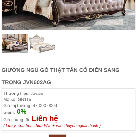
Thất
Phòng
Khách
Sofa,
tủ
rượu,
Bàn
trà...
Nội
Thất
Phòng
GIƯỜNG NGỦ GỖ THẬT TÂN CỔ ĐIỂN SANG
Ngủ
Giường
TRỌNG JVN602AG
ngủ, tủ
áo, bàn
Thương hiệu:
Jovani
trang
điểm
Mã số:
GN115
Giá thị trường:
47.000.000đ
Nội
0%
Giảm:
Liên hệ
Thất
Giá chúng tôi:
Phòng
( Lưu ý: Giá trên chưa VAT + vận chuyển ngoại thành )
Ăn
Bàn