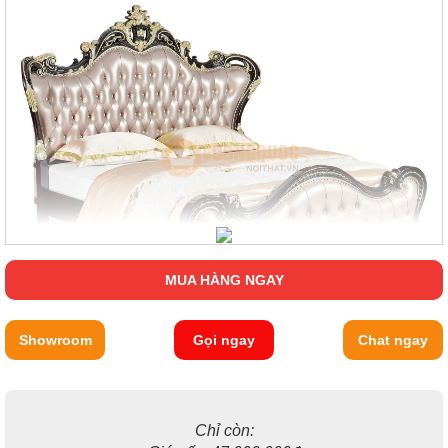
MUA HÀNG NGAY
Showroom
Gọi ngay
Chat ngay
Sở hữu phong cách thiết kế tân cổ điển - mang ẩm hưởng của
giới vua chúa, quý tộc Châu Âu trước kia. Tuy đã lược bỏ đi bớt
sự rườm rà, cầu kỳ thế nhưng những họa tiết hoa văn được
chạm khắc trên phần thành giường vẫn được mang đậm chất
Chỉ còn:
nghệ thuật.