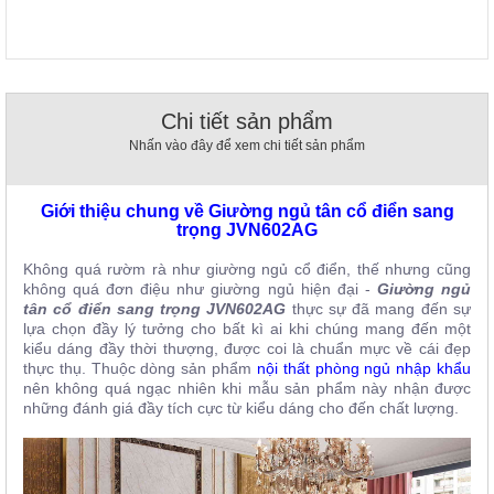
, đồ
trang
trí
Nội
Thất
Chi tiết sản phẩm
Nhà
Nhấn vào đây để xem chi tiết sản phẩm
Hàng
Nội
Thất
Giới thiệu chung về Giường ngủ tân cổ điển sang
Nhà
trọng JVN602AG
Hàng
Không quá rườm rà như giường ngủ cổ điển, thế nhưng cũng
không quá đơn điệu như giường ngủ hiện đại -
Giường ngủ
tân cổ điển sang trọng JVN602AG
thực sự đã mang đến sự
lựa chọn đầy lý tưởng cho bất kì ai khi chúng mang đến một
kiểu dáng đầy thời thượng, được coi là chuẩn mực về cái đẹp
thực thụ. Thuộc dòng sản phẩm
nội thất phòng ngủ nhập khẩu
nên không quá ngạc nhiên khi mẫu sản phẩm này nhận được
những đánh giá đầy tích cực từ kiểu dáng cho đến chất lượng.