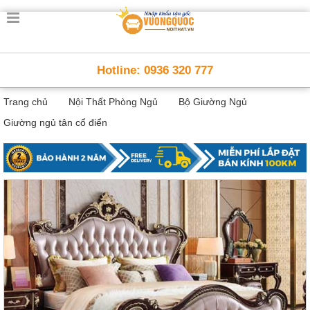
Trang
chủ
Nội
Hotline: 0936 320 777
Thất
Thông
Trang chủ
Nội Thất Phòng Ngủ
Bộ Giường Ngủ
Minh
Nội
Giường ngủ tân cổ điển
thất
thông
minh
Nội
Thất
Trẻ
Em
Giường
tầng,
bàn
học, tủ
sách
Nội