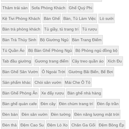
Thảm trải sàn
Sofa Phòng Khách
Ghế Quý Phi
Kệ Tivi Phòng Khách
Bàn Ghế
Bàn, Tủ Làm Việc
Lò sưởi
Bàn trà phòng khách
Tủ giầy, tủ trang trí
Tủ rượu
Bàn Trà Thủy Sinh
Bộ Giường Ngủ
Bàn Trang Điểm
Tủ Quần Áo
Bộ Bàn Ghế Phòng Ngủ
Bộ Phòng ngủ đồng bộ
Tab đầu giường
Gương trang điểm
Cây treo quần áo
Xích Đu
Bàn Ghế Sân Vườn
Ô Ngoài Trời
Giường Bãi Biển, Bể Bơi
Sản phẩm khác
Chòi sân vườn
Mái Che Ô Tô
Bàn Ghế Phòng Ăn
Xe đẩy rượu
Bàn ghế nhà hàng
Bàn ghế quán cafe
Đèn cây
Đèn chùm trang trí
Đèn ốp trần
Đèn bàn
Đèn sân vườn
Đèn tường
Đèn năng lượng mặt trời
Đèn thả
Đệm Cao Su
Đệm Lò Xo
Chăn Ga Gối
Đệm Bông Ép