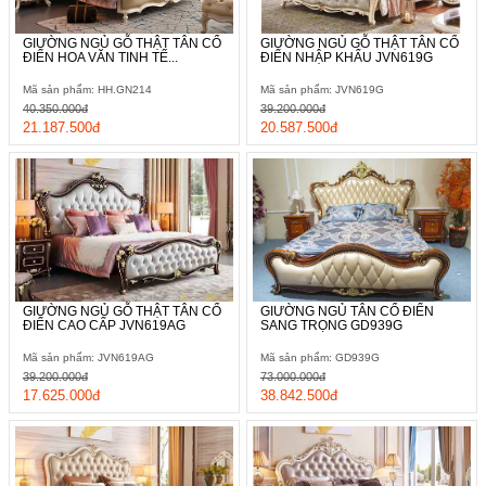
GIƯỜNG NGỦ GỖ THẬT TÂN CỔ
GIƯỜNG NGỦ GỖ THẬT TÂN CỔ
ĐIỂN HOA VĂN TINH TẾ...
ĐIỂN NHẬP KHẨU JVN619G
Mã sản phẩm: HH.GN214
Mã sản phẩm: JVN619G
40.350.000đ
39.200.000đ
21.187.500đ
20.587.500đ
GIƯỜNG NGỦ GỖ THẬT TÂN CỔ
GIƯỜNG NGỦ TÂN CỔ ĐIỂN
ĐIỂN CAO CẤP JVN619AG
SANG TRỌNG GD939G
Mã sản phẩm: JVN619AG
Mã sản phẩm: GD939G
39.200.000đ
73.000.000đ
17.625.000đ
38.842.500đ