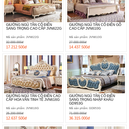
GIƯỜNG NGỦ TÂN CỔ ĐIỂN
GIƯỜNG NGỦ TÂN CỔ ĐIỂN GỖ
SANG TRỌNG CAO CẤP JVN622G
CAO CẤP JVN610G
Mã sản phẩm: JVN622G
Mã sản phẩm: JVN610G
32.000.000đ
27.000.000đ
17.212.500đ
14.437.500đ
GIƯỜNG NGỦ TÂN CỔ ĐIỂN CAO
GIƯỜNG NGỦ TÂN CỔ ĐIỂN
CẤP HOA VĂN TINH TẾ JVN616G
SANG TRỌNG NHẬP KHẨU
GD953G
Mã sản phẩm: JVN616G
Mã sản phẩm: GD953G
25.200.000đ
71.000.000đ
12.637.500đ
36.315.000đ