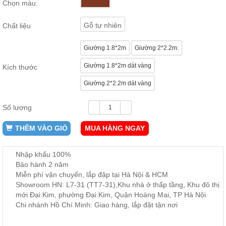
Chọn màu:
ăn,
ghế
ăn,
Gỗ tự nhiên
Chất liệu
kệ
bếp
Giường 1.8*2m
Giường 2*2.2m:
Nội
Giường 1.8*2m dát vàng
Thất
Kích thước
Ban
Giường 2*2.2m dát vàng
Công,
Vườn
Số lượng
Bàn
ghế
ban
THÊM VÀO GIỎ
MUA HÀNG NGAY
công,
xích
đu,
Nhập khẩu 100%
ghế...
Bảo hành 2 năm
Miễn phí vận chuyển, lắp đặp tại Hà Nội & HCM
Phụ
Showroom HN: L7-31 (TT7-31),Khu nhà ở thấp tầng, Khu đô thị
Kiện
mới Đại Kim, phường Đại Kim, Quận Hoàng Mai, TP Hà Nội
Trang
Chi nhánh Hồ Chí Minh: Giao hàng, lắp đặt tận nơi
Trí
Cây
cảnh