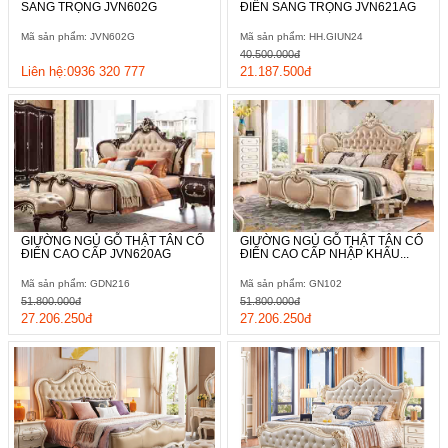
SANG TRỌNG JVN602G
ĐIỂN SANG TRỌNG JVN621AG
Mã sản phẩm: JVN602G
Mã sản phẩm: HH.GIUN24
40.500.000đ
Liên hệ:0936 320 777
21.187.500đ
GIƯỜNG NGỦ GỖ THẬT TÂN CỔ
GIƯỜNG NGỦ GỖ THẬT TÂN CỔ
ĐIỂN CAO CẤP JVN620AG
ĐIỂN CAO CẤP NHẬP KHẨU...
Mã sản phẩm: GDN216
Mã sản phẩm: GN102
51.800.000đ
51.800.000đ
27.206.250đ
27.206.250đ