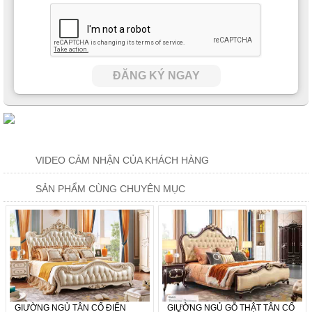
ĐĂNG KÝ NGAY
Điểm nhấn nổi bật ở phần đầu giường được cách điệu với họa
tiết hoa lá cỡ lớn
sơn nhũ vàng nên càng mang đến cảm giác
VIDEO CẢM NHẬN CỦA KHÁCH HÀNG
sang trọng, đẳng cấp bậc nhất. Trở thành một điểm nhấn đầy
ấn tượng cho toàn tổng thể bộ sản phẩm.
SẢN PHẨM CÙNG CHUYÊN MỤC
GIƯỜNG NGỦ TÂN CỔ ĐIỂN
GIƯỜNG NGỦ GỖ THẬT TÂN CỔ