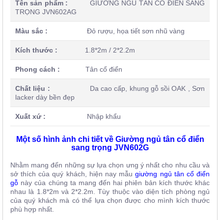
Tên sản phẩm :
GIƯỜNG NGỦ TÂN CỔ ĐIỂN SANG
TRỌNG JVN602AG
Màu sắc :
Đỏ rượu, họa tiết sơn nhũ vàng
Kích thước :
1.8*2m / 2*2.2m
Phong cách :
Tân cổ điển
Chất liệu :
Da cao cấp, khung gỗ sồi OAK , Sơn
lacker dày bền đẹp
Xuất xứ :
Nhập khẩu
Một số hình ảnh chi tiết về Giường ngủ tân cổ điển
sang trọng JVN602G
Nhằm mang đến những sự lựa chọn ưng ý nhất cho nhu cầu và
sở thích của quý khách, hiện nay mẫu
giường ngủ tân cổ điển
gỗ
này của chúng ta mang đến hai phiên bản kích thước khác
nhau là 1.8*2m và 2*2.2m. Tùy thuộc vào diện tích phòng ngủ
của quý khách mà có thể lựa chọn được cho mình kích thước
phù hợp nhất.