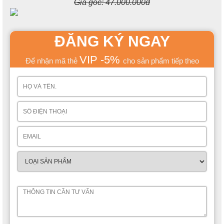
Giá gốc:
47.000.000đ
ĐĂNG KÝ NGAY
VIP -5%
Để nhận mã thẻ
cho sản phẩm tiếp theo