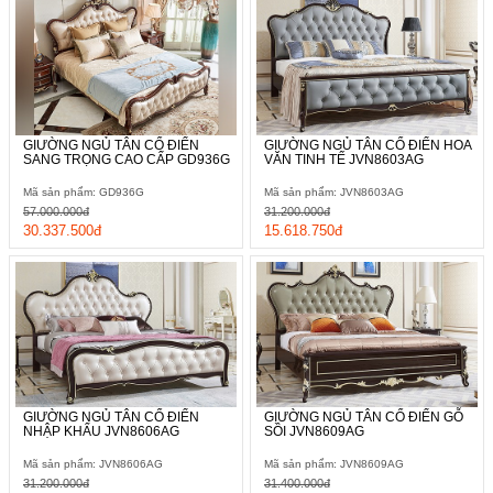
GIƯỜNG NGỦ TÂN CỔ ĐIỂN
GIƯỜNG NGỦ TÂN CỔ ĐIỂN HOA
SANG TRỌNG CAO CẤP GD936G
VĂN TINH TẾ JVN8603AG
Mã sản phẩm: GD936G
Mã sản phẩm: JVN8603AG
57.000.000đ
31.200.000đ
30.337.500đ
15.618.750đ
GIƯỜNG NGỦ TÂN CỔ ĐIỂN
GIƯỜNG NGỦ TÂN CỔ ĐIỂN GỖ
NHẬP KHẨU JVN8606AG
SỒI JVN8609AG
Mã sản phẩm: JVN8606AG
Mã sản phẩm: JVN8609AG
31.200.000đ
31.400.000đ