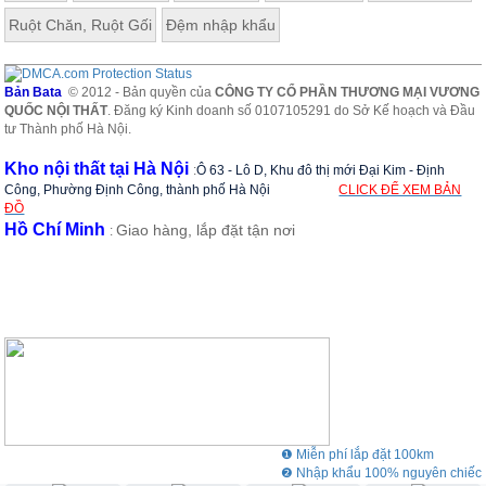
Ruột Chăn, Ruột Gối
Đệm nhập khẩu
Bản Bata
© 2012 - Bản quyền của
CÔNG TY CỔ PHẦN THƯƠNG MẠI VƯƠNG
QUỐC NỘI THẤT
. Đăng ký Kinh doanh số 0107105291 do Sở Kế hoạch và Đầu
tư Thành phố Hà Nội.
Kho nội thất tại Hà Nội
:
Ô 63 - Lô D, Khu đô thị mới Đại Kim - Định
Công, Phường Định Công, thành phố Hà Nội
CLICK ĐỂ XEM BẢN
ĐỒ
Hồ Chí Minh
Giao hàng, lắp đặt tận nơi
:
❶ Miễn phí lắp đặt 100km
❷ Nhập khẩu 100% nguyên chiếc