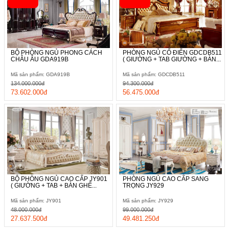
BỘ PHÒNG NGỦ PHONG CÁCH
PHÒNG NGỦ CỔ ĐIỂN GDCDB511
CHÂU ÂU GDA919B
( GIƯỜNG + TAB GIƯỜNG + BÀN...
Mã sản phẩm: GDA919B
Mã sản phẩm: GDCDB511
134.000.000đ
94.300.000đ
73.602.000đ
56.475.000đ
BỘ PHÒNG NGỦ CAO CẤP JY901
PHÒNG NGỦ CAO CẤP SANG
( GIƯỜNG + TAB + BÀN GHẾ...
TRỌNG JY929
Mã sản phẩm: JY901
Mã sản phẩm: JY929
48.000.000đ
99.000.000đ
27.637.500đ
49.481.250đ