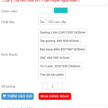
( Lưu ý: Giá trên chưa VAT + vận chuyển ngoại thành )
ăn,
ghế
ăn,
Chọn màu:
kệ
bếp
Da
Gỗ cao cấp
Chất liệu
Nội
Thất
Giường 1.8m:2240*2200*1635mm
Ban
Tab giường: 580*400*603mm
Công,
Vườn
Bàn trang điểm:850*480*1630mm
Bàn
Kích thước
ghế
Ghế: 494*395*415mm
ban
công,
Tủ 4 cánh: 2032*635*2440mm
xích
đu,
ghế...
Trọn bộ sản phẩm
Phụ
Số lượng
Kiện
Trang
THÊM VÀO GIỎ
MUA HÀNG NGAY
Trí
Cây
cảnh