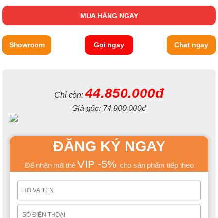
MUA HÀNG NGAY
Showroom
Gọi ngay
Chat ngay
44.850.000đ
Chỉ còn:
Giá gốc:
74.900.000đ
ĐĂNG KÝ NGAY
VIP -5%
Để nhận mã thẻ
cho sản phẩm tiếp theo