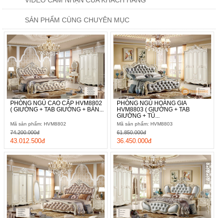
SẢN PHẨM CÙNG CHUYÊN MỤC
PHÒNG NGỦ CAO CẤP HVM8802
PHÒNG NGỦ HOÀNG GIA
( GIƯỜNG + TAB GIƯỜNG + BÀN...
HVM8803 ( GIƯỜNG + TAB
GIƯỜNG + TỦ...
Mã sản phẩm: HVM8802
Mã sản phẩm: HVM8803
74.200.000đ
61.850.000đ
43.012.500đ
36.450.000đ