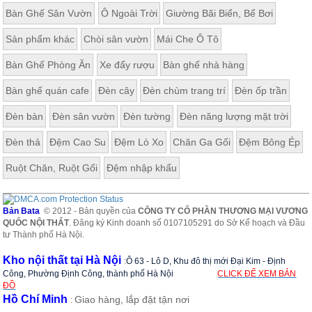
Bàn Ghế Sân Vườn
Ô Ngoài Trời
Giường Bãi Biển, Bể Bơi
Sản phẩm khác
Chòi sân vườn
Mái Che Ô Tô
Bàn Ghế Phòng Ăn
Xe đẩy rượu
Bàn ghế nhà hàng
Bàn ghế quán cafe
Đèn cây
Đèn chùm trang trí
Đèn ốp trần
Đèn bàn
Đèn sân vườn
Đèn tường
Đèn năng lượng mặt trời
Đèn thả
Đệm Cao Su
Đệm Lò Xo
Chăn Ga Gối
Đệm Bông Ép
Ruột Chăn, Ruột Gối
Đệm nhập khẩu
Bản Bata
© 2012 - Bản quyền của
CÔNG TY CỔ PHẦN THƯƠNG MẠI VƯƠNG
QUỐC NỘI THẤT
. Đăng ký Kinh doanh số 0107105291 do Sở Kế hoạch và Đầu
tư Thành phố Hà Nội.
Kho nội thất tại Hà Nội
:
Ô 63 - Lô D, Khu đô thị mới Đại Kim - Định
Công, Phường Định Công, thành phố Hà Nội
CLICK ĐỂ XEM BẢN
ĐỒ
Hồ Chí Minh
Giao hàng, lắp đặt tận nơi
: