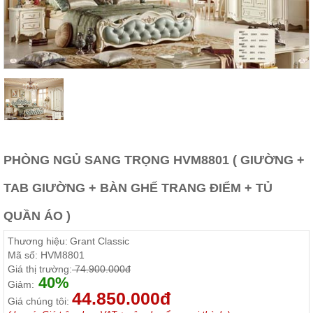
Thất
Phòng
Khách
Sofa,
tủ
rượu,
Bàn
trà...
Nội
Thất
Phòng
PHÒNG NGỦ SANG TRỌNG HVM8801 ( GIƯỜNG +
Ngủ
Giường
TAB GIƯỜNG + BÀN GHẾ TRANG ĐIỂM + TỦ
ngủ, tủ
áo, bàn
QUẦN ÁO )
trang
điểm
Thương hiệu:
Grant Classic
Nội
Mã số:
HVM8801
Thất
Giá thị trường:
74.900.000đ
40%
Phòng
Giảm:
44.850.000đ
Ăn
Giá chúng tôi:
Bàn