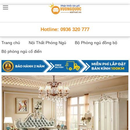
Trang
chủ
Nội
Hotline: 0936 320 777
Thất
Thông
Trang chủ
Nội Thất Phòng Ngủ
Bộ Phòng ngủ đồng bộ
Minh
Nội
Bộ phòng ngủ cổ điển
thất
thông
minh
Nội
Thất
Trẻ
Em
Giường
tầng,
bàn
học, tủ
sách
Nội