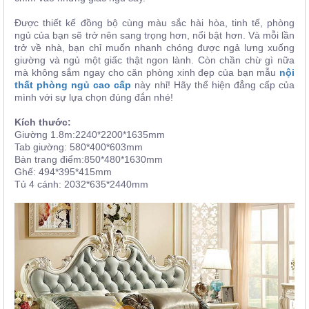
Được thiết kế đồng bộ cùng màu sắc hài hòa, tinh tế, phòng
ngủ của bạn sẽ trở nên sang trọng hơn, nổi bật hơn. Và mỗi lần
trở về nhà, bạn chỉ muốn nhanh chóng được ngả lưng xuống
giường và ngủ một giấc thật ngon lành. Còn chần chừ gì nữa
mà không sắm ngay cho căn phòng xinh đẹp của bạn mẫu
nội
thất phòng ngủ cao cấp
này nhỉ! Hãy thể hiện đẳng cấp của
mình với sự lựa chọn đúng đắn nhé!
Kích thước:
Giường 1.8m:2240*2200*1635mm
Tab giường: 580*400*603mm
Bàn trang điểm:850*480*1630mm
Ghế: 494*395*415mm
Tủ 4 cánh: 2032*635*2440mm