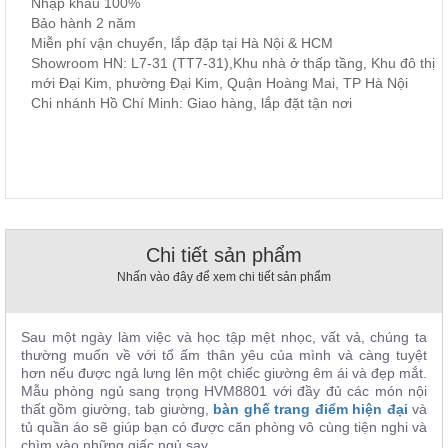
Nhập khẩu 100%
, đồ
Bảo hành 2 năm
trang
Miễn phí vận chuyển, lắp đặp tại Hà Nội & HCM
trí
Showroom HN: L7-31 (TT7-31),Khu nhà ở thấp tầng, Khu đô thị
Nội
mới Đại Kim, phường Đại Kim, Quận Hoàng Mai, TP Hà Nội
Chi nhánh Hồ Chí Minh: Giao hàng, lắp đặt tận nơi
Thất
Nhà
Hàng
Nội
Thất
Nhà
Hàng
Chi tiết sản phẩm
Nhấn vào đây để xem chi tiết sản phẩm
Sau một ngày làm việc và học tập mệt nhọc, vất vả, chúng ta
thường muốn về với tổ ấm thân yêu của mình và càng tuyệt
hơn nếu được ngả lưng lên một chiếc giường êm ái và đẹp mắt.
Mẫu phòng ngủ sang trọng HVM8801 với đầy đủ các món nội
thất gồm giường, tab giường,
bàn ghế trang điểm hiện đại
và
tủ quần áo sẽ giúp bạn có được căn phòng vô cùng tiện nghi và
chìm vào những giấc ngủ say.