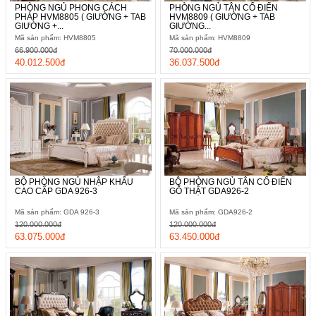
PHÒNG NGỦ PHONG CÁCH
PHÒNG NGỦ TÂN CỔ ĐIỂN
PHÁP HVM8805 ( GIƯỜNG + TAB
HVM8809 ( GIƯỜNG + TAB
GIƯỜNG +...
GIƯỜNG...
Mã sản phẩm: HVM8805
Mã sản phẩm: HVM8809
66.900.000đ
70.000.000đ
40.012.500đ
36.037.500đ
BỘ PHÒNG NGỦ NHẬP KHẨU
BỘ PHÒNG NGỦ TÂN CỔ ĐIỂN
CAO CẤP GDA 926-3
GỖ THẬT GDA926-2
Mã sản phẩm: GDA 926-3
Mã sản phẩm: GDA926-2
120.000.000đ
120.000.000đ
63.075.000đ
63.450.000đ