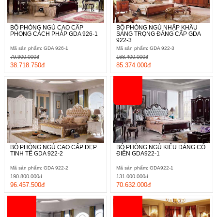
BỘ PHÒNG NGỦ CAO CẤP
BỘ PHÒNG NGỦ NHẬP KHẨU
PHONG CÁCH PHÁP GDA 926-1
SANG TRỌNG ĐẲNG CẤP GDA
922-3
Mã sản phẩm: GDA 926-1
Mã sản phẩm: GDA 922-3
79.900.000đ
168.400.000đ
38.718.750đ
85.374.000đ
BỘ PHÒNG NGỦ CAO CẤP ĐẸP
BỘ PHÒNG NGỦ KIỂU DÁNG CỔ
TINH TẾ GDA 922-2
ĐIỂN GDA922-1
Mã sản phẩm: GDA 922-2
Mã sản phẩm: GDA922-1
190.800.000đ
131.000.000đ
96.457.500đ
70.632.000đ