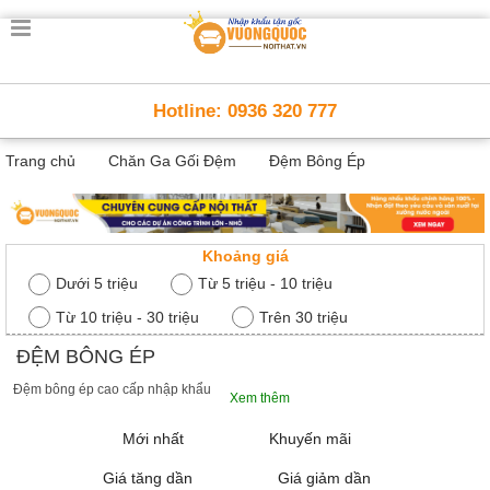
Trang
chủ
Nội
Hotline: 0936 320 777
Thất
Thông
Trang chủ
Chăn Ga Gối Đệm
Đệm Bông Ép
Minh
Nội
thất
thông
minh
Khoảng giá
Nội
Dưới 5 triệu
Từ 5 triệu - 10 triệu
Thất
Từ 10 triệu - 30 triệu
Trên 30 triệu
Trẻ
Em
ĐỆM BÔNG ÉP
Giường
tầng,
Đệm bông ép cao cấp nhập khẩu
Xem thêm
bàn
học, tủ
Mới nhất
Khuyến mãi
sách
Giá tăng dần
Giá giảm dần
Nội