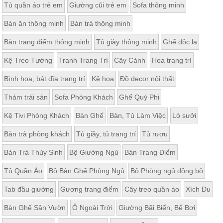
Tủ quần áo trẻ em
Giường cũi trẻ em
Sofa thông minh
ăn,
ghế
ăn,
Bàn ăn thông minh
Bàn trà thông minh
kệ
bếp
Bàn trang điểm thông minh
Tủ giày thông minh
Ghế độc lạ
Nội
Kệ Treo Tường
Tranh Trang Trí
Cây Cảnh
Hoa trang trí
Thất
Ban
Bình hoa, bát đĩa trang trí
Kệ hoa
Đồ decor nội thất
Công,
Thảm trải sàn
Sofa Phòng Khách
Ghế Quý Phi
Vườn
Bàn
Kệ Tivi Phòng Khách
Bàn Ghế
Bàn, Tủ Làm Việc
Lò sưởi
ghế
ban
công,
Bàn trà phòng khách
Tủ giầy, tủ trang trí
Tủ rượu
xích
đu,
Bàn Trà Thủy Sinh
Bộ Giường Ngủ
Bàn Trang Điểm
ghế...
Tủ Quần Áo
Bộ Bàn Ghế Phòng Ngủ
Bộ Phòng ngủ đồng bộ
Phụ
Kiện
Tab đầu giường
Gương trang điểm
Cây treo quần áo
Xích Đu
Trang
Trí
Bàn Ghế Sân Vườn
Ô Ngoài Trời
Giường Bãi Biển, Bể Bơi
Cây
cảnh