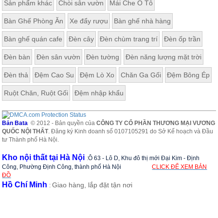
Sản phẩm khác
Chòi sân vườn
Mái Che Ô Tô
, đồ
trang
Bàn Ghế Phòng Ăn
Xe đẩy rượu
Bàn ghế nhà hàng
trí
Bàn ghế quán cafe
Đèn cây
Đèn chùm trang trí
Đèn ốp trần
Nội
Thất
Đèn bàn
Đèn sân vườn
Đèn tường
Đèn năng lượng mặt trời
Nhà
Hàng
Đèn thả
Đệm Cao Su
Đệm Lò Xo
Chăn Ga Gối
Đệm Bông Ép
Nội
Thất
Ruột Chăn, Ruột Gối
Đệm nhập khẩu
Nhà
Hàng
Bản Bata
© 2012 - Bản quyền của
CÔNG TY CỔ PHẦN THƯƠNG MẠI VƯƠNG
QUỐC NỘI THẤT
. Đăng ký Kinh doanh số 0107105291 do Sở Kế hoạch và Đầu
tư Thành phố Hà Nội.
Kho nội thất tại Hà Nội
:
Ô 63 - Lô D, Khu đô thị mới Đại Kim - Định
Công, Phường Định Công, thành phố Hà Nội
CLICK ĐỂ XEM BẢN
ĐỒ
Hồ Chí Minh
Giao hàng, lắp đặt tận nơi
: