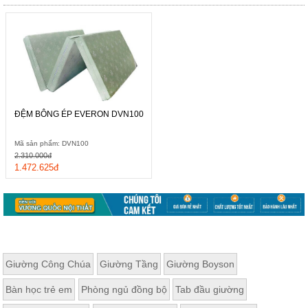
Thất
Phòng
Khách
Sofa,
tủ
rượu,
Bàn
trà...
ĐỆM BÔNG ÉP EVERON DVN100
Nội
Thất
Mã sản phẩm: DVN100
Phòng
2.310.000đ
Ngủ
1.472.625đ
Giường
ngủ, tủ
áo, bàn
trang
điểm
Nội
Thất
Giường Công Chúa
Giường Tầng
Giường Boyson
Phòng
Bàn học trẻ em
Phòng ngủ đồng bộ
Tab đầu giường
Ăn
Bàn