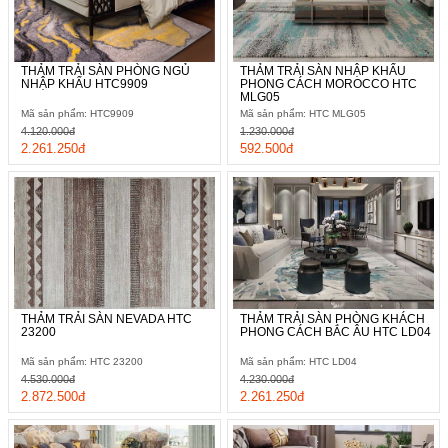
THẢM TRẢI SÀN PHÒNG NGỦ
THẢM TRẢI SÀN NHẬP KHẨU
NHẬP KHẨU HTC9909
PHONG CÁCH MOROCCO HTC
MLG05
Mã sản phẩm: HTC9909
Mã sản phẩm: HTC MLG05
4.120.000đ
1.230.000đ
2.261.250đ
592.500đ
THẢM TRẢI SÀN NEVADA HTC
THẢM TRẢI SÀN PHÒNG KHÁCH
23200
PHONG CÁCH BẮC ÂU HTC LD04
Mã sản phẩm: HTC 23200
Mã sản phẩm: HTC LD04
4.530.000đ
4.230.000đ
2.872.500đ
2.261.250đ