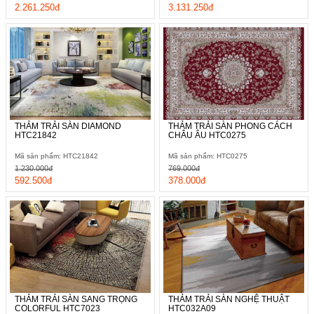
2.261.250đ
3.131.250đ
THẢM TRẢI SÀN DIAMOND
THẢM TRẢI SÀN PHONG CÁCH
HTC21842
CHÂU ÂU HTC0275
Mã sản phẩm: HTC21842
Mã sản phẩm: HTC0275
1.230.000đ
769.000đ
592.500đ
378.000đ
THẢM TRẢI SÀN SANG TRỌNG
THẢM TRẢI SÀN NGHỆ THUẬT
COLORFUL HTC7023
HTC032A09