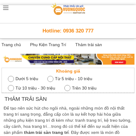
Trang
chủ
Nội
Hotline: 0936 320 777
Thất
Thông
Trang chủ
Phụ Kiện Trang Trí
Thảm trải sàn
Minh
Nội
thất
thông
minh
Khoảng giá
Nội
Dưới 5 triệu
Từ 5 triệu - 10 triệu
Thất
Từ 10 triệu - 30 triệu
Trên 30 triệu
Trẻ
Em
THẢM TRẢI SÀN
Giường
Để tạo nên sức hút cho ngôi nhà, ngoài những món đồ nội thất
tầng,
bàn
trang trí sang trọng, đẳng cấp còn là sự kết hợp hài hòa giữa
học, tủ
những phụ kiện trang trí đi kèm như: tranh trang trí, kệ treo tường,
sách
cây cảnh, hoa trang trí…trong đó có thể kể đến sự xuất hiện của
sản phẩm
thảm trải sàn trang trí
. Đây được xem là món đồ
Nội