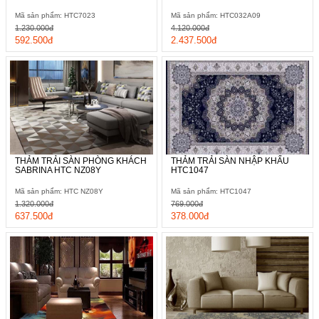
Mã sản phẩm: HTC7023
Mã sản phẩm: HTC032A09
1.230.000đ
4.120.000đ
592.500đ
2.437.500đ
THẢM TRẢI SÀN PHÒNG KHÁCH
THẢM TRẢI SÀN NHẬP KHẨU
SABRINA HTC NZ08Y
HTC1047
Mã sản phẩm: HTC NZ08Y
Mã sản phẩm: HTC1047
1.320.000đ
769.000đ
637.500đ
378.000đ