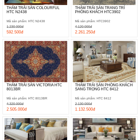
THẢM TRẢI SÀN COLOURFUL
THẢM TRẢI SÀN TRANG TRÍ
HTC N2438
PHÒNG KHÁCH HTC3902
Mã sản phẩm: HTC N2438
Mã sản phẩm: HTC3902
1.230.000đ
4.120.000đ
592.500đ
2.261.250đ
THẢM TRẢI SÀN VICTORIA HTC
THẢM TRẢI SÀN PHÒNG KHÁCH
8013BR
SANG TRỌNG HTC 8412
Mã sản phẩm: HTC 8013BR
Mã sản phẩm: HTC 8412
4.320.000đ
2.130.000đ
2.505.000đ
1.132.500đ