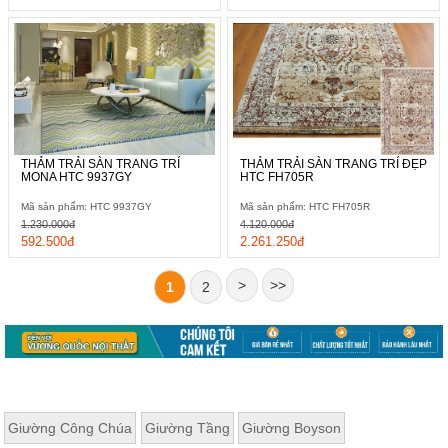
THẢM TRẢI SÀN TRANG TRÍ
THẢM TRẢI SÀN TRANG TRÍ ĐẸP
MONA HTC 9937GY
HTC FH705R
Mã sản phẩm: HTC 9937GY
Mã sản phẩm: HTC FH705R
1.230.000đ
4.120.000đ
592.500đ
2.261.250đ
>
>>
1
2
Giường Công Chúa
Giường Tầng
Giường Boyson