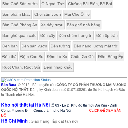
Bàn Ghế Sân Vườn
Ô Ngoài Trời
Giường Bãi Biển, Bể Bơi
Sản phẩm khác
Chòi sân vườn
Mái Che Ô Tô
Bàn Ghế Phòng Ăn
Xe đẩy rượu
Bàn ghế nhà hàng
Bàn ghế quán cafe
Đèn cây
Đèn chùm trang trí
Đèn ốp trần
Đèn bàn
Đèn sân vườn
Đèn tường
Đèn năng lượng mặt trời
Đèn thả
Đệm Cao Su
Đệm Lò Xo
Chăn Ga Gối
Đệm Bông Ép
Ruột Chăn, Ruột Gối
Đệm nhập khẩu
Bản Bata
© 2012 - Bản quyền của
CÔNG TY CỔ PHẦN THƯƠNG MẠI VƯƠNG
QUỐC NỘI THẤT
. Đăng ký Kinh doanh số 0107105291 do Sở Kế hoạch và Đầu
tư Thành phố Hà Nội.
Kho nội thất tại Hà Nội
:
Ô 63 - Lô D, Khu đô thị mới Đại Kim - Định
Công, Phường Định Công, thành phố Hà Nội
CLICK ĐỂ XEM BẢN
ĐỒ
Hồ Chí Minh
Giao hàng, lắp đặt tận nơi
: