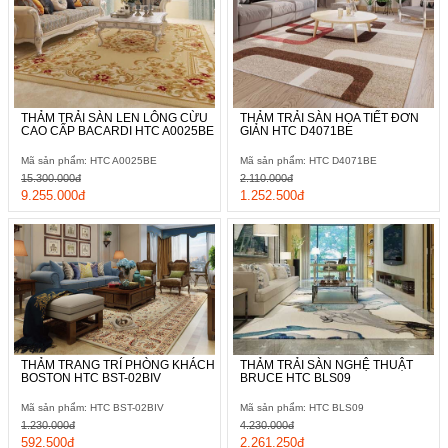
THẢM TRẢI SÀN LEN LÔNG CỪU
THẢM TRẢI SÀN HỌA TIẾT ĐƠN
CAO CẤP BACARDI HTC A0025BE
GIẢN HTC D4071BE
Mã sản phẩm: HTC A0025BE
Mã sản phẩm: HTC D4071BE
15.300.000đ
2.110.000đ
9.255.000đ
1.252.500đ
THẢM TRANG TRÍ PHÒNG KHÁCH
THẢM TRẢI SÀN NGHỆ THUẬT
BOSTON HTC BST-02BIV
BRUCE HTC BLS09
Mã sản phẩm: HTC BST-02BIV
Mã sản phẩm: HTC BLS09
1.230.000đ
4.230.000đ
592.500đ
2.261.250đ