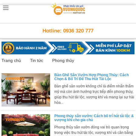
Trang
chủ
Nội
Hotline: 0936 320 777
Thất
Thông
Minh
Nội
thất
Trang chủ
Tin tức
Phong thủy
thông
minh
Bàn Ghế Sân Vườn Hợp Phong Thủy: Cách
Nội
Chọn & Bố Trí Để Thu Hút Tài Lộc
Thất
Bàn ghế sân vườn không chỉ là điểm nhấn thẩm
Trẻ
mỹ mà còn ảnh hưởng trực tiếp đến phong thủy,
Em
giúp thu hút tài lộc, vượng khí và mang lại sự hài
hòa...
Giường
tầng,
bàn
Phong thủy sân vườn: Cách bố trí hút tài lộc &
học, tủ
vượng khí cho gia chủ
sách
Phong thủy sân vườn đóng vai trò quan trọng
trong việc thu hút tài lộc, vượng khí và cân bằng
Nội