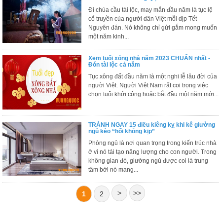
, đồ
Đi chùa cầu tài lộc, may mắn đầu năm là tục lệ
trang
cổ truyền của người dân Việt mỗi dịp Tết
trí
Nguyên đán. Nó không chỉ gửi gắm mong muốn
một năm kinh...
Nội
Thất
Xem tuổi xông nhà năm 2023 CHUẨN nhất -
Nhà
Đón tài lộc cả năm
Hàng
Tục xông đất đầu năm là một nghi lễ lâu đời của
Nội
người Việt. Người Việt Nam rất coi trọng việc
Thất
chọn tuổi khởi công hoặc bắt đầu một năm mới...
Nhà
Hàng
TRÁNH NGAY 15 điều kiêng kỵ khi kê giường
ngủ kẻo “hối không kịp”
Phòng ngủ là nơi quan trọng trong kiến trúc nhà
ở vì nó tái tạo năng lượng cho con người. Trong
không gian đó, giường ngủ được coi là trung
tâm bởi nó mang...
>
>>
1
2