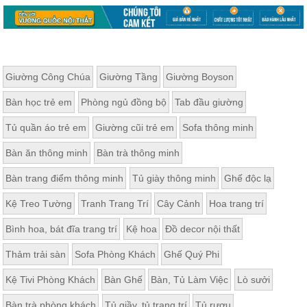
Giường Công Chúa
Giường Tầng
Giường Boyson
Bàn học trẻ em
Phòng ngủ đồng bộ
Tab đầu giường
Tủ quần áo trẻ em
Giường cũi trẻ em
Sofa thông minh
Bàn ăn thông minh
Bàn trà thông minh
Bàn trang điểm thông minh
Tủ giày thông minh
Ghế độc lạ
Kệ Treo Tường
Tranh Trang Trí
Cây Cảnh
Hoa trang trí
Bình hoa, bát đĩa trang trí
Kệ hoa
Đồ decor nội thất
Thảm trải sàn
Sofa Phòng Khách
Ghế Quý Phi
Kệ Tivi Phòng Khách
Bàn Ghế
Bàn, Tủ Làm Việc
Lò sưởi
Bàn trà phòng khách
Tủ giầy, tủ trang trí
Tủ rượu