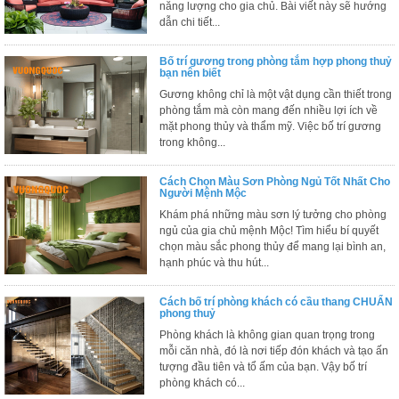
năng lượng cho gia chủ. Bài viết này sẽ hướng
Thất
dẫn chi tiết...
Phòng
Khách
Bố trí gương trong phòng tắm hợp phong thuỷ
Sofa,
bạn nên biết
tủ
Gương không chỉ là một vật dụng cần thiết trong
rượu,
Bàn
phòng tắm mà còn mang đến nhiều lợi ích về
trà...
mặt phong thủy và thẩm mỹ. Việc bố trí gương
trong không...
Nội
Thất
Cách Chọn Màu Sơn Phòng Ngủ Tốt Nhất Cho
Người Mệnh Mộc
Phòng
Ngủ
Khám phá những màu sơn lý tưởng cho phòng
ngủ của gia chủ mệnh Mộc! Tìm hiểu bí quyết
Giường
ngủ, tủ
chọn màu sắc phong thủy để mang lại bình an,
áo, bàn
hạnh phúc và thu hút...
trang
điểm
Cách bố trí phòng khách có cầu thang CHUẨN
phong thuỷ
Nội
Phòng khách là không gian quan trọng trong
Thất
mỗi căn nhà, đó là nơi tiếp đón khách và tạo ấn
Phòng
tượng đầu tiên và tổ ấm của bạn. Vậy bố trí
Ăn
phòng khách có...
Bàn