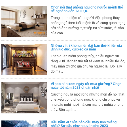
ăn,
Chọn nội thất phòng ngủ cho người mệnh thổ
ghế
để nghênh đón TÀI LỘC
ăn,
kệ
Trong quan niệm của người Việt, phong thủy
bếp
phòng ngủ theo tuổi mệnh là vô cùng quan trọng
bởi nó ảnh hưởng trực tiếp tới sức khỏe, tài vận
Nội
của con...
Thất
Ban
Những vị trí không nên đặt bàn thờ khiến gia
đình lục đục, xui xẻo cả năm
Công,
Vườn
Theo quan niệm phong thủy, nhiều người tin
rằng vị trí đặt bàn thờ tốt sẽ đem lại nhiều tài lộc,
Bàn
ghế
may mắn tới cho gia chủ và ngược lại. Đó là lý
ban
do mà...
công,
xích
đu,
Vì sao nên xem ngày tốt mua giường? Chọn
ghế...
ngày tốt năm 2023 chuẩn nhất
Giường ngủ là một trong những món đồ nội thất
Phụ
thiết yếu trong phòng ngủ, không chỉ phục vụ
Kiện
nhu cầu nghỉ ngơi mà còn mang ý nghĩa phong
thủy. Bên cạnh...
Trang
Trí
Đầu năm đi chùa nào cầu may linh thiêng
Cây
nhất? Sở cầu như nguyện cho 2023
cảnh