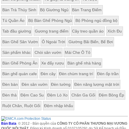
Bàn Trà Thủy Sinh
Bộ Giường Ngủ
Bàn Trang Điểm
Tủ Quần Áo
Bộ Bàn Ghế Phòng Ngủ
Bộ Phòng ngủ đồng bộ
Tab đầu giường
Gương trang điểm
Cây treo quần áo
Xích Đu
Bàn Ghế Sân Vườn
Ô Ngoài Trời
Giường Bãi Biển, Bể Bơi
Sản phẩm khác
Chòi sân vườn
Mái Che Ô Tô
Bàn Ghế Phòng Ăn
Xe đẩy rượu
Bàn ghế nhà hàng
Bàn ghế quán cafe
Đèn cây
Đèn chùm trang trí
Đèn ốp trần
Đèn bàn
Đèn sân vườn
Đèn tường
Đèn năng lượng mặt trời
Đèn thả
Đệm Cao Su
Đệm Lò Xo
Chăn Ga Gối
Đệm Bông Ép
Ruột Chăn, Ruột Gối
Đệm nhập khẩu
Bản Bata
© 2012 - Bản quyền của
CÔNG TY CỔ PHẦN THƯƠNG MẠI VƯƠNG
QUỐC NỘI THẤT
. Đăng ký Kinh doanh số 0107105291 do Sở Kế hoạch và Đầu