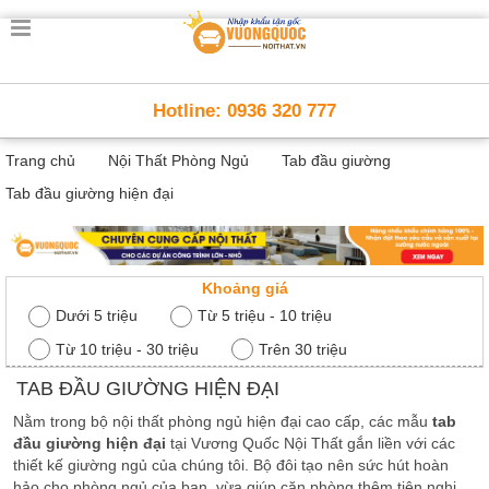
Trang
chủ
Nội
Hotline: 0936 320 777
Thất
Thông
Trang chủ
Nội Thất Phòng Ngủ
Tab đầu giường
Minh
Nội
Tab đầu giường hiện đại
thất
thông
minh
Nội
Khoảng giá
Thất
Dưới 5 triệu
Từ 5 triệu - 10 triệu
Trẻ
Từ 10 triệu - 30 triệu
Trên 30 triệu
Em
Giường
TAB ĐẦU GIƯỜNG HIỆN ĐẠI
tầng,
bàn
Nằm trong bộ nội thất phòng ngủ hiện đại cao cấp, các mẫu
tab
học, tủ
sách
đầu giường hiện đại
tại Vương Quốc Nội Thất gắn liền với các
thiết kế giường ngủ của chúng tôi. Bộ đôi tạo nên sức hút hoàn
Nội
hảo cho phòng ngủ của bạn, vừa giúp căn phòng thêm tiện nghi,