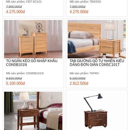
Mã sản phẩm: CDT 8C101
Mã sản phẩm: TĐG500
7.900.000đ
7.900.000đ
4.275.000đ
4.275.000đ
TỦ NGĂN KÉO GỖ NHẬP KHẨU
TAB GIƯỜNG GỖ TỰ NHIÊN KIỂU
CGN5B101N
DÁNG ĐƠN GIẢN CGN5C101T
Mã sản phẩm: CGN5B101N
Mã sản phẩm: TAP63
9.920.000đ
5.100.000đ
5.100.000đ
2.812.500đ