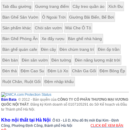
Tab đầu giường
Gương trang điểm
Cây treo quần áo
Xích Đu
Bàn Ghế Sân Vườn
Ô Ngoài Trời
Giường Bãi Biển, Bể Bơi
Sản phẩm khác
Chòi sân vườn
Mái Che Ô Tô
Bàn Ghế Phòng Ăn
Xe đẩy rượu
Bàn ghế nhà hàng
Bàn ghế quán cafe
Đèn cây
Đèn chùm trang trí
Đèn ốp trần
Đèn bàn
Đèn sân vườn
Đèn tường
Đèn năng lượng mặt trời
Đèn thả
Đệm Cao Su
Đệm Lò Xo
Chăn Ga Gối
Đệm Bông Ép
Ruột Chăn, Ruột Gối
Đệm nhập khẩu
Bản Bata
© 2012 - Bản quyền của
CÔNG TY CỔ PHẦN THƯƠNG MẠI VƯƠNG
QUỐC NỘI THẤT
. Đăng ký Kinh doanh số 0107105291 do Sở Kế hoạch và Đầu
tư Thành phố Hà Nội.
Kho nội thất tại Hà Nội
:
Ô 63 - Lô D, Khu đô thị mới Đại Kim - Định
Công, Phường Định Công, thành phố Hà Nội
CLICK ĐỂ XEM BẢN