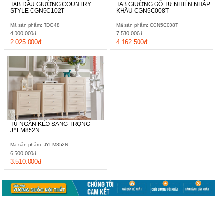
TAB ĐẦU GIƯỜNG COUNTRY
TAB GIƯỜNG GỖ TỰ NHIÊN NHẬP
STYLE CGN5C102T
KHẨU CGN5C008T
Mã sản phẩm: TDG48
Mã sản phẩm: CGN5C008T
4.000.000đ
7.530.000đ
2.025.000đ
4.162.500đ
TỦ NGĂN KÉO SANG TRỌNG
JYLM852N
Mã sản phẩm: JYLM852N
6.500.000đ
3.510.000đ