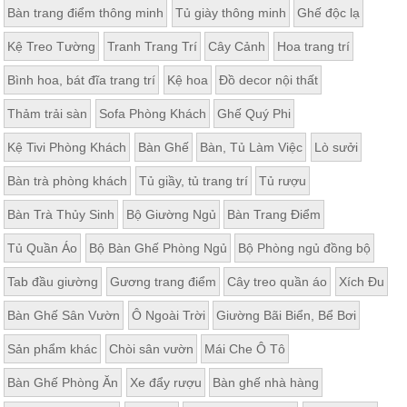
Bàn trang điểm thông minh
Tủ giày thông minh
Ghế độc lạ
Kệ Treo Tường
Tranh Trang Trí
Cây Cảnh
Hoa trang trí
Bình hoa, bát đĩa trang trí
Kệ hoa
Đồ decor nội thất
Thảm trải sàn
Sofa Phòng Khách
Ghế Quý Phi
Kệ Tivi Phòng Khách
Bàn Ghế
Bàn, Tủ Làm Việc
Lò sưởi
Bàn trà phòng khách
Tủ giầy, tủ trang trí
Tủ rượu
Bàn Trà Thủy Sinh
Bộ Giường Ngủ
Bàn Trang Điểm
Tủ Quần Áo
Bộ Bàn Ghế Phòng Ngủ
Bộ Phòng ngủ đồng bộ
Tab đầu giường
Gương trang điểm
Cây treo quần áo
Xích Đu
Bàn Ghế Sân Vườn
Ô Ngoài Trời
Giường Bãi Biển, Bể Bơi
Sản phẩm khác
Chòi sân vườn
Mái Che Ô Tô
Bàn Ghế Phòng Ăn
Xe đẩy rượu
Bàn ghế nhà hàng