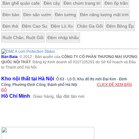
Bàn ghế quán cafe
Đèn cây
Đèn chùm trang trí
Đèn ốp trần
Đèn bàn
Đèn sân vườn
Đèn tường
Đèn năng lượng mặt trời
Đèn thả
Đệm Cao Su
Đệm Lò Xo
Chăn Ga Gối
Đệm Bông Ép
Ruột Chăn, Ruột Gối
Đệm nhập khẩu
Bản Bata
© 2012 - Bản quyền của
CÔNG TY CỔ PHẦN THƯƠNG MẠI VƯƠNG
QUỐC NỘI THẤT
. Đăng ký Kinh doanh số 0107105291 do Sở Kế hoạch và Đầu
tư Thành phố Hà Nội.
Kho nội thất tại Hà Nội
:
Ô 63 - Lô D, Khu đô thị mới Đại Kim - Định
Công, Phường Định Công, thành phố Hà Nội
CLICK ĐỂ XEM BẢN
ĐỒ
Hồ Chí Minh
Giao hàng, lắp đặt tận nơi
: