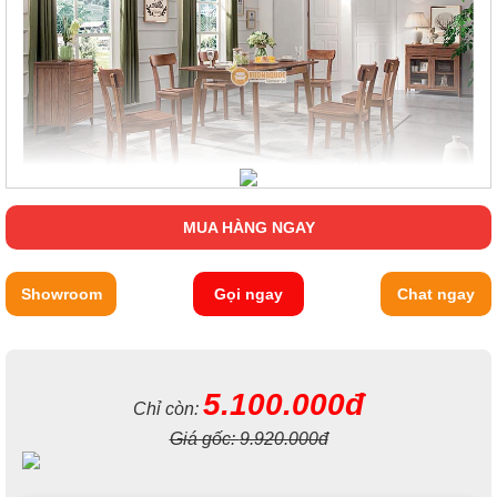
MUA HÀNG NGAY
Showroom
Gọi ngay
Chat ngay
5.100.000đ
Chỉ còn:
Giá gốc:
9.920.000đ