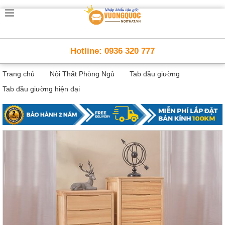
Trang
chủ
Nội
Hotline: 0936 320 777
Thất
Thông
Trang chủ
Nội Thất Phòng Ngủ
Tab đầu giường
Minh
Nội
Tab đầu giường hiện đại
thất
thông
minh
Nội
Thất
Trẻ
Em
Giường
tầng,
bàn
học, tủ
sách
Nội