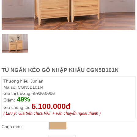
Thất
Phòng
Khách
Sofa,
tủ
rượu,
Bàn
trà...
Nội
Thất
Phòng
TỦ NGĂN KÉO GỖ NHẬP KHẨU CGN5B101N
Ngủ
Giường
Thương hiệu:
Junian
ngủ, tủ
Mã số:
CGN5B101N
áo, bàn
Giá thị trường:
9.920.000đ
trang
49%
điểm
Giảm:
5.100.000đ
Giá chúng tôi:
Nội
( Lưu ý: Giá trên chưa VAT + vận chuyển ngoại thành )
Thất
Phòng
Chọn màu:
Ăn
Bàn