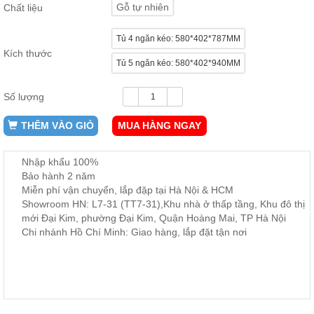
Gỗ tự nhiên
Chất liệu
ăn,
ghế
ăn,
Tủ 4 ngăn kéo: 580*402*787MM
kệ
bếp
Kích thước
Tủ 5 ngăn kéo: 580*402*940MM
Nội
Thất
Số lượng
Ban
Công,
THÊM VÀO GIỎ
MUA HÀNG NGAY
Vườn
Bàn
Nhập khẩu 100%
ghế
ban
Bảo hành 2 năm
công,
Miễn phí vận chuyển, lắp đặp tại Hà Nội & HCM
xích
Showroom HN: L7-31 (TT7-31),Khu nhà ở thấp tầng, Khu đô thị
đu,
ghế...
mới Đại Kim, phường Đại Kim, Quận Hoàng Mai, TP Hà Nội
Chi nhánh Hồ Chí Minh: Giao hàng, lắp đặt tận nơi
Phụ
Kiện
Trang
Trí
Cây
cảnh