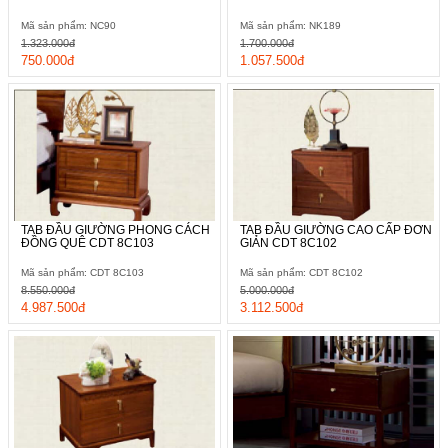
Mã sản phẩm: NC90
Mã sản phẩm: NK189
1.323.000đ
1.700.000đ
750.000đ
1.057.500đ
TAB ĐẦU GIƯỜNG PHONG CÁCH
TAB ĐẦU GIƯỜNG CAO CẤP ĐƠN
ĐỒNG QUÊ CDT 8C103
GIẢN CDT 8C102
Mã sản phẩm: CDT 8C103
Mã sản phẩm: CDT 8C102
8.550.000đ
5.000.000đ
4.987.500đ
3.112.500đ