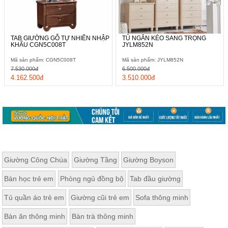
TAB GIƯỜNG GỖ TỰ NHIÊN NHẬP
TỦ NGĂN KÉO SANG TRỌNG
KHẨU CGN5C008T
JYLM852N
Mã sản phẩm: CGN5C008T
Mã sản phẩm: JYLM852N
7.530.000đ
6.500.000đ
4.162.500đ
3.510.000đ
Giường Công Chúa
Giường Tầng
Giường Boyson
Bàn học trẻ em
Phòng ngủ đồng bộ
Tab đầu giường
Tủ quần áo trẻ em
Giường cũi trẻ em
Sofa thông minh
Bàn ăn thông minh
Bàn trà thông minh