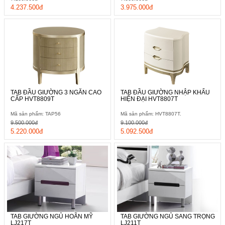
4.237.500đ
3.975.000đ
TAB ĐẦU GIƯỜNG 3 NGĂN CAO
TAB ĐẦU GIƯỜNG NHẬP KHẨU
CẤP HVT8809T
HIỆN ĐẠI HVT8807T
Mã sản phẩm: TAP56
Mã sản phẩm: HVT8807T.
9.500.000đ
9.100.000đ
5.220.000đ
5.092.500đ
TAB GIƯỜNG NGỦ HOÃN MỸ
TAB GIƯỜNG NGỦ SANG TRỌNG
LJ217T
LJ211T