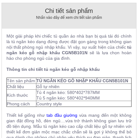
, đồ
trang
Chi tiết sản phẩm
trí
Nhấn vào đây để xem chi tiết sản phẩm
Nội
Thất
Một giải pháp khi chiếc tủ quần áo nhà bạn bị quá tải đó chính
Nhà
là tủ ngăn kéo dạng đứng được đặt gọn gàng trong không gian
Hàng
nội thất phòng ngủ nhập khẩu. Vì vậy, sự xuất hiện của chiếc
tủ
Nội
ngăn kéo gỗ nhập khẩu CGN5B101N
sẽ là lựa chọn hoàn
Thất
hảo cho phòng ngủ của gia đình.
Nhà
Hàng
Thông tin chi tiết tủ ngăn kéo gỗ nhập khẩu
Tên sản phẩm
TỦ NGĂN KÉO GỖ NHẬP KHẨU CGN5B101N
Chất liệu
Gỗ tự nhiên
Tủ 4 ngăn kéo: 580*402*787MM
Kích thước
Tủ 5 ngăn kéo: 580*402*940MM
Phong cách
Country style
Thiết kế giống như
tab đầu giường
vừa mang đến một không
gian đặt đồng hồ, đèn ngủ....vừa trở thành không gian lưu trữ
đồ tiện dụng. Mẫu tủ ngăn kéo cao cấp chất liệu gỗ tự nhiên với
thiết kế đơn giản mộc mạc chắc chắn sẽ là gợi ý không thể bỏ
qua dành cho những chủ nhân yêu thích sự đơn giản, thanh lịch