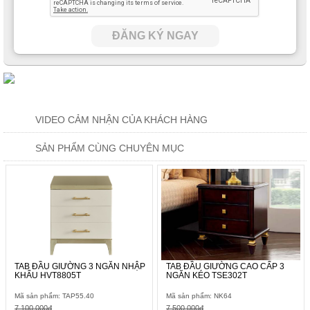
ĐĂNG KÝ NGAY
VIDEO CẢM NHẬN CỦA KHÁCH HÀNG
SẢN PHẨM CÙNG CHUYÊN MỤC
TAB ĐẦU GIƯỜNG 3 NGĂN NHẬP
TAB ĐẦU GIƯỜNG CAO CẤP 3
KHẨU HVT8805T
NGĂN KÉO TSE302T
Mã sản phẩm: TAP55.40
Mã sản phẩm: NK64
7.100.000đ
7.500.000đ