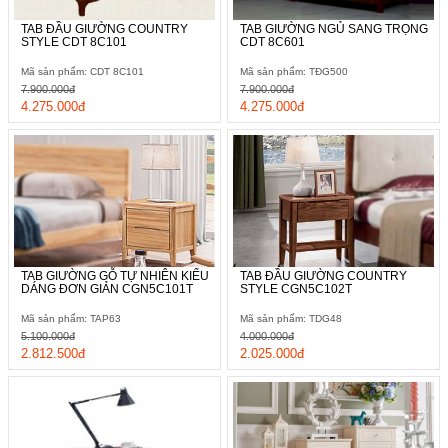
TAB ĐẦU GIƯỜNG COUNTRY
TAB GIƯỜNG NGỦ SANG TRỌNG
STYLE CDT 8C101
CDT 8C601
Mã sản phẩm: CDT 8C101
Mã sản phẩm: TĐG500
7.900.000đ
7.900.000đ
4.275.000đ
4.275.000đ
TAB GIƯỜNG GỖ TỰ NHIÊN KIỂU
TAB ĐẦU GIƯỜNG COUNTRY
DÁNG ĐƠN GIẢN CGN5C101T
STYLE CGN5C102T
Mã sản phẩm: TAP63
Mã sản phẩm: TDG48
5.100.000đ
4.000.000đ
2.812.500đ
2.025.000đ