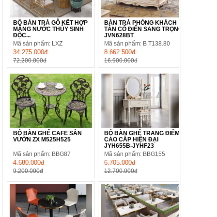
BỘ BÀN TRÀ GỖ KẾT HỢP
BÀN TRÀ PHÒNG KHÁCH
MÁNG NƯỚC THỦY SINH
TÂN CỔ ĐIỂN SANG TRỌNG
ĐỘC...
JVN628BT
Mã sản phẩm: LXZ
Mã sản phẩm: B T138.80
34.275.000đ
8.662.500đ
72.200.000đ
16.900.000đ
BỘ BÀN GHẾ CAFE SÂN
BỘ BÀN GHẾ TRANG ĐIỂM
VƯỜN ZX M525H525
CAO CẤP HIỆN ĐẠI
JYH655B-JYHF23
Mã sản phẩm: BBG87
Mã sản phẩm: BBG155
4.680.000đ
6.705.000đ
9.200.000đ
12.700.000đ