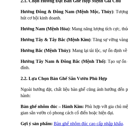
2.1. Chọn Hướng Đặt Bàn Ghế Hợp Mệnh Gia Chủ
Hướng Đông & Đông Nam (Mệnh Mộc, Thủy)
: Tượng 
hút cơ hội kinh doanh.
Hướng Nam (Mệnh Hỏa)
: Mang năng lượng tích cực, thú
Hướng Tây & Tây Bắc (Mệnh Kim)
: Tăng sự vững vàng 
Hướng Bắc (Mệnh Thủy)
: Mang lại tài lộc, sự ổn định v
Hướng Tây Nam & Đông Bắc (Mệnh Thổ)
: Tạo sự ổn
đình.
2.2. Lựa Chọn Bàn Ghế Sân Vườn Phù Hợp
Ngoài hướng đặt, chất liệu bàn ghế cũng ảnh hưởng đến p
hành:
Bàn ghế nhôm đúc – Hành Kim:
Phù hợp với gia chủ m
gian sân vườn có phong cách cổ điển hoặc hiện đại.
Gợi ý sản phẩm:
Bàn ghế nhôm đúc cao cấp nhập khẩu
.