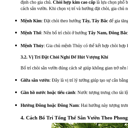
định cho gia chủ.
Chòi hợp kim cao cấp
là lựa chọn phổ b
cách sân vườn. Khi chọn vị trí và hướng đặt chòi, gia chủ 
Mệnh Kim
: Đặt chòi theo hướng 
Tây, Tây Bắc
 để gia tă
Mệnh Thổ
: Nên bố trí chòi ở hướng 
Tây Nam, Đông Bắc
Mệnh Thủy
: Gia chủ mệnh Thủy có thể kết hợp chòi hợp k
3.2. Vị Trí Đặt Chòi Nghỉ Để Hút Vượng Khí
Bố trí chòi sân vườn đúng cách sẽ giúp không gian trở nên 
Giữa sân vườn
: Đây là vị trí lý tưởng giúp tạo sự cân bằ
Gần hồ nước hoặc tiểu cảnh
: Nước tượng trưng cho tài l
Hướng Đông hoặc Đông Nam
: Hai hướng này tượng trưn
4. Cách Bố Trí Tổng Thể Sân Vườn Theo Phon