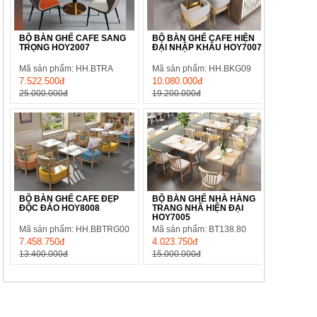
BỘ BÀN GHẾ CAFE SANG
BỘ BÀN GHẾ CAFE HIỆN
TRỌNG HOY2007
ĐẠI NHẬP KHẨU HOY7007
Mã sản phẩm: HH.BTRA
Mã sản phẩm: HH.BKG09
7.522.500đ
10.080.000đ
25.000.000đ
19.200.000đ
BỘ BÀN GHẾ CAFE ĐẸP
BỘ BÀN GHẾ NHÀ HÀNG
ĐỘC ĐÁO HOY8008
TRANG NHÃ HIỆN ĐẠI
HOY7005
Mã sản phẩm: HH.BBTRG00
Mã sản phẩm: BT138.80
7.458.750đ
4.023.750đ
13.400.000đ
15.000.000đ