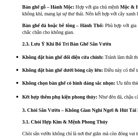
Bàn ghế gỗ – Hành Mộc:
Hợp với gia chủ mệnh
Mộc & 
không khí, mang lại sự thư thái. Nên kết hợp với cây xanh h
Bàn ghế đá hoặc bê tông – Hành Thổ:
Phù hợp với gi
chắc chắn cho không gian.
2.3. Lưu Ý Khi Bố Trí Bàn Ghế Sân Vườn
Không đặt bàn ghế đối diện cửa chính:
 Tránh làm thất th
Không đặt bàn ghế dưới bóng cây lớn:
 Điều này có thể 
Không chọn bàn ghế có hình dáng sắc nhọn:
 Ưu tiên th
Kết hợp thêm phụ kiện phong thủy:
 Như đèn đá, chậu c
3. Chòi Sân Vườn – Không Gian Nghỉ Ngơi & Hút Tài
3.1. Chòi Hợp Kim & Mệnh Phong Thủy
Chòi sân vườn không chỉ là nơi thư giãn mà còn đóng vai tr