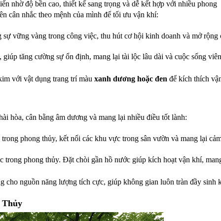
iến nhờ độ bền cao, thiết kế sang trọng và dễ kết hợp với nhiều phong
nên cân nhắc theo mệnh của mình để tối ưu vận khí:
ng sự vững vàng trong công việc, thu hút cơ hội kinh doanh và mở rộng
, giúp tăng cường sự ổn định, mang lại tài lộc lâu dài và cuộc sống viê
im với vật dụng trang trí màu 
xanh dương hoặc đen
 để kích thích v
hài hòa, cân bằng âm dương và mang lại nhiều điều tốt lành:
ng trong phong thủy, kết nối các khu vực trong sân vườn và mang lại cảm 
ộc trong phong thủy. Đặt chòi gần hồ nước giúp kích hoạt vận khí, mang 
g cho nguồn năng lượng tích cực, giúp không gian luôn tràn đầy sinh 
g Thủy