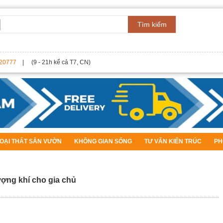
Tìm kiếm
20777
| (9 - 21h kể cả T7, CN)
OẠI THẤT SÂN VƯỜN
KHÔNG GIAN SỐNG
TƯ VẤN KIẾN TRÚC
PH
ượng khí cho gia chủ