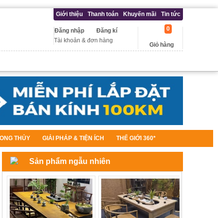
Giới thiệu
Thanh toán
Khuyến mãi
Tin tức
0
Đăng nhập
Đăng kí
Tài khoản & đơn hàng
Giỏ hàng
ONG THỦY
GIẢI PHÁP & TIỆN ÍCH
THẾ GIỚI 360*
Sản phẩm ngẫu nhiên