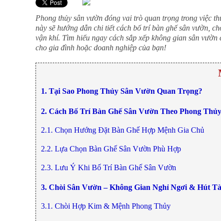
Thất
Phòng
Phong thủy sân vườn đóng vai trò quan trọng trong việc thu
này sẽ hướng dẫn chi tiết cách bố trí bàn ghế sân vườn, ch
Khách
vận khí. Tìm hiểu ngay cách sắp xếp không gian sân vườn
Sofa,
tủ
cho gia đình hoặc doanh nghiệp của bạn!
rượu,
Bàn
trà...
Nội
1. Tại Sao Phong Thủy Sân Vườn Quan Trọng?
Thất
Phòng
2. Cách Bố Trí Bàn Ghế Sân Vườn Theo Phong Thủ
Ngủ
Giường
2.1. Chọn Hướng Đặt Bàn Ghế Hợp Mệnh Gia Chủ
ngủ, tủ
áo, bàn
2.2. Lựa Chọn Bàn Ghế Sân Vườn Phù Hợp
trang
điểm
2.3. Lưu Ý Khi Bố Trí Bàn Ghế Sân Vườn
Nội
3. Chòi Sân Vườn – Không Gian Nghỉ Ngơi & Hút Tà
Thất
Phòng
3.1. Chòi Hợp Kim & Mệnh Phong Thủy
Ăn
Bàn