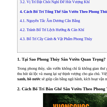
3.2. Vị Trí Đặt Chòi Nghỉ Để Hút Vượng Khí
ăn,
ghế
ăn,
4. Cách Bố Trí Tổng Thể Sân Vườn Theo Phong Th
kệ
bếp
4.1. Nguyên Tắc Âm Dương Cân Bằng
Nội
4.2. Tránh Bố Trí Lệch Hướng & Cản Khí
Thất
Ban
4.3. Bố Trí Cây Cảnh & Vật Phẩm Phong Thủy
Công,
Vườn
Bàn
ghế
1. Tại Sao Phong Thủy Sân Vườn Quan Trọng?
ban
công,
xích
Trong phong thủy, sân vườn không chỉ là không gian thư g
đu,
thu hút tài lộc và mang lại sự thịnh vượng cho gia chủ. Vi
ghế...
xanh, hồ nước
sẽ giúp cân bằng ngũ hành, kích hoạt vận m
Phụ
Kiện
2. Cách Bố Trí Bàn Ghế Sân Vườn Theo Phong
Trang
Trí
Cây
cảnh