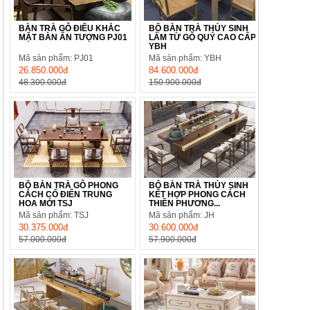
BÀN TRÀ GỖ ĐIÊU KHẮC
BỘ BÀN TRÀ THỦY SINH
MẶT BÀN ẤN TƯỢNG PJ01
LÀM TỪ GỖ QUÝ CAO CẤP
YBH
Mã sản phẩm: PJ01
Mã sản phẩm: YBH
26.850.000đ
84.600.000đ
48.300.000đ
150.900.000đ
BỘ BÀN TRÀ GỖ PHONG
BỘ BÀN TRÀ THỦY SINH
CÁCH CỔ ĐIỂN TRUNG
KẾT HỢP PHONG CÁCH
HOA MỚI TSJ
THIỀN PHƯƠNG...
Mã sản phẩm: TSJ
Mã sản phẩm: JH
30.375.000đ
30.600.000đ
57.000.000đ
57.900.000đ