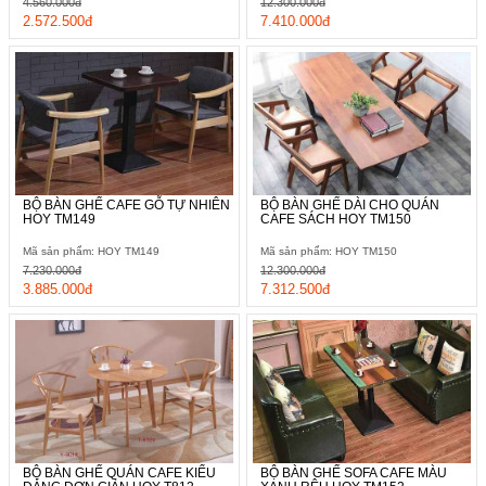
4.560.000đ
12.300.000đ
2.572.500đ
7.410.000đ
BỘ BÀN GHẾ CAFE GỖ TỰ NHIÊN
BỘ BÀN GHẾ DÀI CHO QUÁN
HOY TM149
CAFE SÁCH HOY TM150
Mã sản phẩm: HOY TM149
Mã sản phẩm: HOY TM150
7.230.000đ
12.300.000đ
3.885.000đ
7.312.500đ
BỘ BÀN GHẾ QUÁN CAFE KIỂU
BỘ BÀN GHẾ SOFA CAFE MÀU