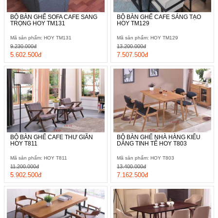
BỘ BÀN GHẾ SOFA CAFE SANG
BỘ BÀN GHẾ CAFE SÁNG TẠO
TRỌNG HOY TM131
HOY TM129
Mã sản phẩm: HOY TM131
Mã sản phẩm: HOY TM129
9.230.000đ
13.200.000đ
5.602.500đ
7.507.500đ
BỘ BÀN GHẾ CAFE THƯ GIÃN
BỘ BÀN GHẾ NHÀ HÀNG KIỂU
HOY T811
DÁNG TINH TẾ HOY T803
Mã sản phẩm: HOY T811
Mã sản phẩm: HOY T803
11.200.000đ
13.400.000đ
5.902.500đ
7.162.500đ