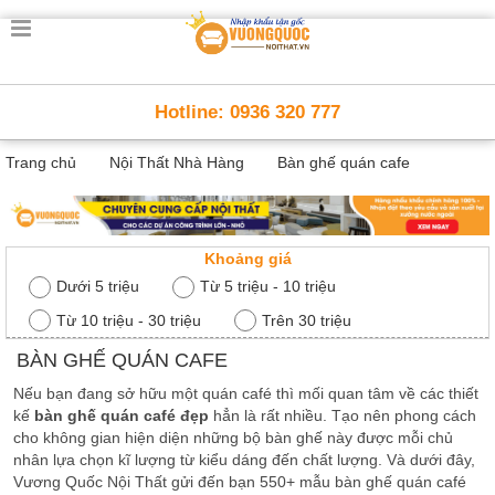
Trang
chủ
Nội
Hotline: 0936 320 777
Thất
Thông
Trang chủ
Nội Thất Nhà Hàng
Bàn ghế quán cafe
Minh
Nội
thất
thông
minh
Khoảng giá
Nội
Dưới 5 triệu
Từ 5 triệu - 10 triệu
Thất
Từ 10 triệu - 30 triệu
Trên 30 triệu
Trẻ
Em
BÀN GHẾ QUÁN CAFE
Giường
Nếu bạn đang sở hữu một quán café thì mối quan tâm về các thiết
tầng,
bàn
kế
bàn ghế quán café đẹp
hẳn là rất nhiều. Tạo nên phong cách
học, tủ
cho không gian hiện diện những bộ bàn ghế này được mỗi chủ
sách
nhân lựa chọn kĩ lượng từ kiểu dáng đến chất lượng. Và dưới đây,
Vương Quốc Nội Thất gửi đến bạn 550+ mẫu bàn ghế quán café
Nội