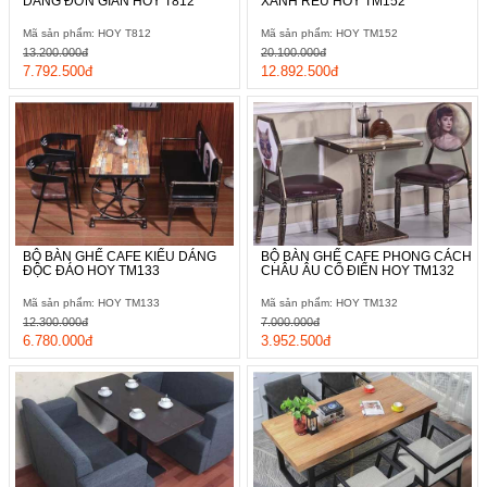
DÁNG ĐƠN GIẢN HOY T812
XANH RÊU HOY TM152
Mã sản phẩm: HOY T812
Mã sản phẩm: HOY TM152
13.200.000đ
20.100.000đ
7.792.500đ
12.892.500đ
BỘ BÀN GHẾ CAFE KIỂU DÁNG
BỘ BÀN GHẾ CAFE PHONG CÁCH
ĐỘC ĐÁO HOY TM133
CHÂU ÂU CỔ ĐIỂN HOY TM132
Mã sản phẩm: HOY TM133
Mã sản phẩm: HOY TM132
12.300.000đ
7.000.000đ
6.780.000đ
3.952.500đ