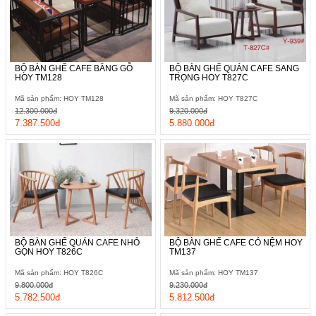
BỘ BÀN GHẾ CAFE BẰNG GỖ
BỘ BÀN GHẾ QUÁN CAFE SANG
HOY TM128
TRỌNG HOY T827C
Mã sản phẩm: HOY TM128
Mã sản phẩm: HOY T827C
12.300.000đ
9.320.000đ
7.387.500đ
5.880.000đ
BỘ BÀN GHẾ QUÁN CAFE NHỎ
BỘ BÀN GHẾ CAFE CÓ NỆM HOY
GỌN HOY T826C
TM137
Mã sản phẩm: HOY T826C
Mã sản phẩm: HOY TM137
9.800.000đ
9.230.000đ
5.782.500đ
5.812.500đ