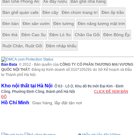
Bàn Ghế Phòng Ăn
Xe đẩy rượu
Bàn ghế nhà hàng
Bàn ghế quán cafe
Đèn cây
Đèn chùm trang trí
Đèn ốp trần
Đèn bàn
Đèn sân vườn
Đèn tường
Đèn năng lượng mặt trời
Đèn thả
Đệm Cao Su
Đệm Lò Xo
Chăn Ga Gối
Đệm Bông Ép
Ruột Chăn, Ruột Gối
Đệm nhập khẩu
Bản Bata
© 2012 - Bản quyền của
CÔNG TY CỔ PHẦN THƯƠNG MẠI VƯƠNG
QUỐC NỘI THẤT
. Đăng ký Kinh doanh số 0107105291 do Sở Kế hoạch và Đầu
tư Thành phố Hà Nội.
Kho nội thất tại Hà Nội
:
Ô 63 - Lô D, Khu đô thị mới Đại Kim - Định
Công, Phường Định Công, thành phố Hà Nội
CLICK ĐỂ XEM BẢN
ĐỒ
Hồ Chí Minh
Giao hàng, lắp đặt tận nơi
: