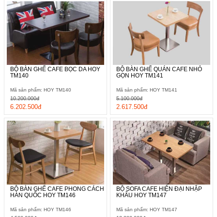
BỘ BÀN GHẾ CAFE BỌC DA HOY
BỘ BÀN GHẾ QUÁN CAFE NHỎ
TM140
GỌN HOY TM141
Mã sản phẩm: HOY TM140
Mã sản phẩm: HOY TM141
10.200.000đ
5.100.000đ
6.202.500đ
2.617.500đ
BỘ BÀN GHẾ CAFE PHONG CÁCH
BỘ SOFA CAFE HIỆN ĐẠI NHẬP
HÀN QUỐC HOY TM146
KHẨU HOY TM147
Mã sản phẩm: HOY TM146
Mã sản phẩm: HOY TM147