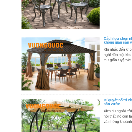
Thất
Phòng
Khách
Sofa,
tủ
rượu,
Bàn
Cách lựa chọn n
trà...
không gian sân 
Khi nhắc đến khô
Nội
nghĩ đến một khu 
Thất
thư giãn tuyệt vời
Phòng
Ngủ
Giường
ngủ, tủ
áo, bàn
trang
điểm
Bí quyết bố trí x
sân vườn
Nội
Xích đu ngoài trờ
Thất
nội thất; nó còn 
Phòng
và những khoảnh 
Ăn
Bàn