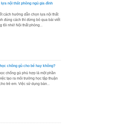
ựa nội thất phòng ngủ gia đình
t cách hướng dẫn chọn lựa nội thất
h đúng cách thì đừng bỏ qua bài viết
 tôi nhé! Nội thất phòng...
học chống gù cho bé hay không?
ọc chống gù phù hợp là một phần
việc tạo ra môi trường học tập thuận
cho trẻ em. Việc sử dụng bàn...