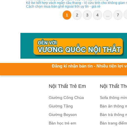
Kệ tivi kết hợp vách ngăn cầu thang - Vị cứu tinh cho không gian
Cách chọn mua bàn ghế ngoài trời uy tín - giá rẻ
1
2
3
4
...
7
Đăng kí nhận bản tin - Nhiều tiện lợi v
Nội Thất Trẻ Em
Nội Thất T
Giường Công Chúa
Sofa thông mi
Giường Tầng
Bàn ăn thông 
Giường Boyson
Bàn trà thông 
Bàn học trẻ em
Bàn trang điểm