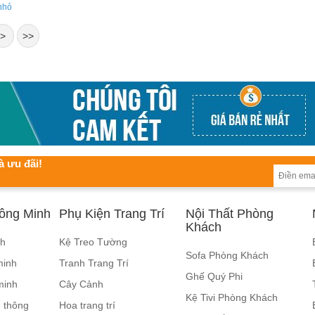
 nhỏ
>
>>
à ưu đãi!
hông Minh
Phụ Kiện Trang Trí
Nội Thất Phòng
Khách
nh
Kệ Treo Tường
Sofa Phòng Khách
minh
Tranh Trang Trí
Ghế Quý Phi
minh
Cây Cảnh
Kệ Tivi Phòng Khách
 thông
Hoa trang trí