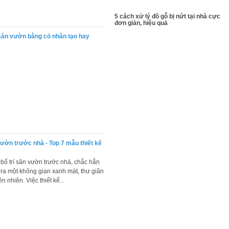
5 cách xử lý đồ gỗ bị nứt tại nhà cực
đơn giản, hiệu quả
 sân vườn bằng cỏ nhân tạo hay
 vườn trước nhà - Top 7 mẫu thiết kế
 bố trí sân vườn trước nhà, chắc hẳn
ra một không gian xanh mát, thư giãn
n nhiên. Việc thiết kế...