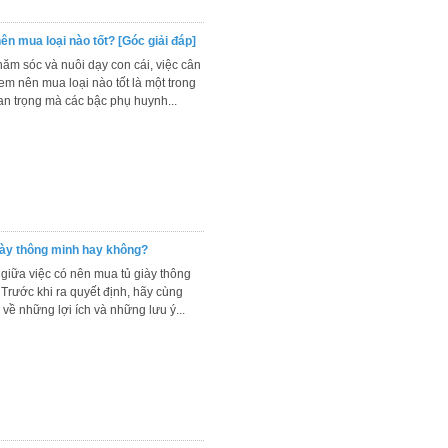
ên mua loại nào tốt? [Góc giải đáp]
hăm sóc và nuôi dạy con cái, việc cân
em nên mua loại nào tốt là một trong
n trọng mà các bậc phụ huynh...
iày thông minh hay không?
giữa việc có nên mua tủ giày thông
Trước khi ra quyết định, hãy cùng
 về những lợi ích và những lưu ý...