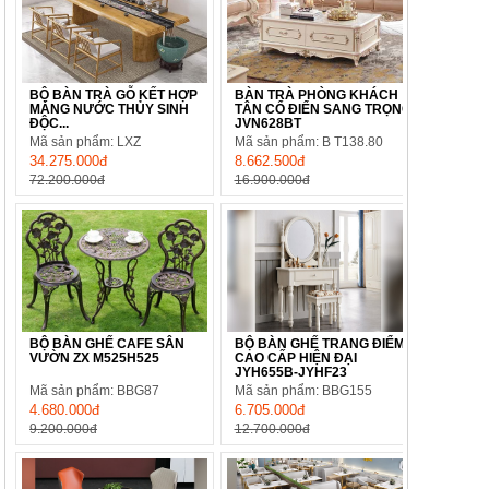
BỘ BÀN TRÀ GỖ KẾT HỢP
BÀN TRÀ PHÒNG KHÁCH
MÁNG NƯỚC THỦY SINH
TÂN CỔ ĐIỂN SANG TRỌNG
ĐỘC...
JVN628BT
Mã sản phẩm: LXZ
Mã sản phẩm: B T138.80
34.275.000đ
8.662.500đ
72.200.000đ
16.900.000đ
BỘ BÀN GHẾ CAFE SÂN
BỘ BÀN GHẾ TRANG ĐIỂM
VƯỜN ZX M525H525
CAO CẤP HIỆN ĐẠI
JYH655B-JYHF23
Mã sản phẩm: BBG87
Mã sản phẩm: BBG155
4.680.000đ
6.705.000đ
9.200.000đ
12.700.000đ