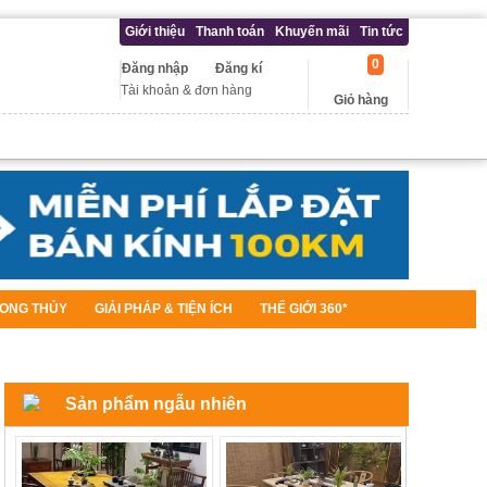
Giới thiệu
Thanh toán
Khuyến mãi
Tin tức
0
Đăng nhập
Đăng kí
Tài khoản & đơn hàng
Giỏ hàng
ONG THỦY
GIẢI PHÁP & TIỆN ÍCH
THẾ GIỚI 360*
Sản phẩm ngẫu nhiên