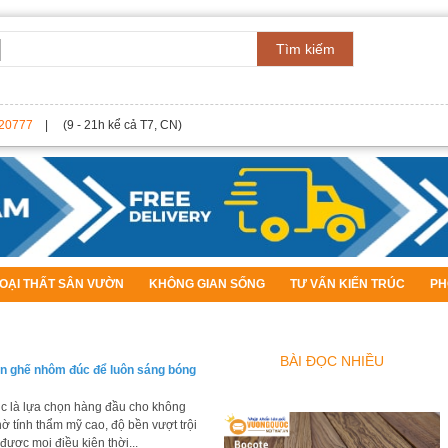
Tìm kiếm
20777
| (9 - 21h kể cả T7, CN)
OẠI THẤT SÂN VƯỜN
KHÔNG GIAN SỐNG
TƯ VẤN KIẾN TRÚC
PH
BÀI ĐỌC NHIỀU
n ghế nhôm đúc để luôn sáng bóng
 là lựa chọn hàng đầu cho không
hờ tính thẩm mỹ cao, độ bền vượt trội
được mọi điều kiện thời...