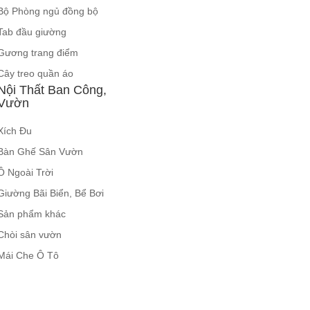
Bộ Phòng ngủ đồng bộ
Tab đầu giường
Gương trang điểm
Cây treo quần áo
Nội Thất Ban Công,
Vườn
Xích Đu
Bàn Ghế Sân Vườn
Ô Ngoài Trời
Giường Bãi Biển, Bể Bơi
Sản phẩm khác
Chòi sân vườn
Mái Che Ô Tô