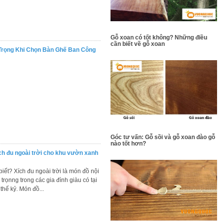
Gỗ xoan có tốt không? Những điều
cần biết về gỗ xoan
 Trọng Khi Chọn Bàn Ghế Ban Công
Góc tư vấn: Gỗ sồi và gỗ xoan đào gỗ
nào tốt hơn?
ích đu ngoài trời cho khu vườn xanh
iết? Xích đu ngoài trời là món đồ nội
 trọnng trong các gia đình giàu có tại
thế kỷ. Món đồ...