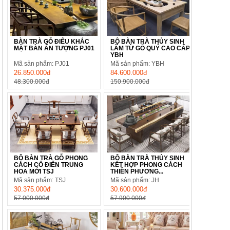
BÀN TRÀ GỖ ĐIÊU KHẮC
BỘ BÀN TRÀ THỦY SINH
MẶT BÀN ẤN TƯỢNG PJ01
LÀM TỪ GỖ QUÝ CAO CẤP
YBH
Mã sản phẩm: PJ01
Mã sản phẩm: YBH
26.850.000đ
84.600.000đ
48.300.000đ
150.900.000đ
BỘ BÀN TRÀ GỖ PHONG
BỘ BÀN TRÀ THỦY SINH
CÁCH CỔ ĐIỂN TRUNG
KẾT HỢP PHONG CÁCH
HOA MỚI TSJ
THIỀN PHƯƠNG...
Mã sản phẩm: TSJ
Mã sản phẩm: JH
30.375.000đ
30.600.000đ
57.000.000đ
57.900.000đ