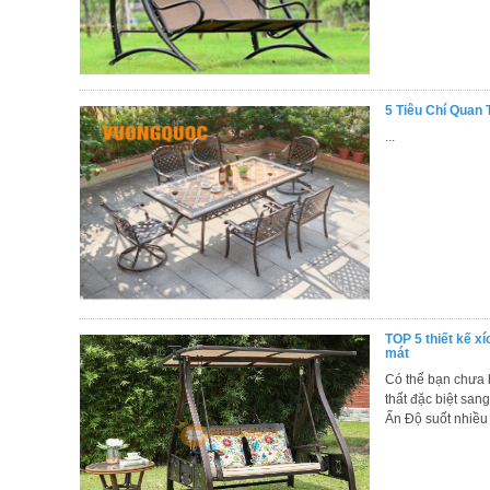
ăn,
ghế
ăn,
kệ
bếp
5 Tiêu Chí Quan
Nội
...
Thất
Ban
Công,
Vườn
Bàn
ghế
ban
công,
xích
đu,
ghế...
TOP 5 thiết kế x
mát
Phụ
Có thể bạn chưa b
thất đặc biệt sang
Kiện
Ấn Độ suốt nhiều 
Trang
Trí
Cây
cảnh