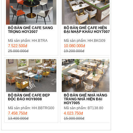
BỘ BÀN GHẾ CAFE SANG
BỘ BÀN GHẾ CAFE HIỆN
TRỌNG HOY2007
ĐẠI NHẬP KHẨU HOY7007
Mã sản phẩm: HH.BTRA
Mã sản phẩm: HH.BKG09
7.522.500đ
10.080.000đ
25.000.000đ
19.200.000đ
BỘ BÀN GHẾ CAFE ĐẸP
BỘ BÀN GHẾ NHÀ HÀNG
ĐỘC ĐÁO HOY8008
TRANG NHÃ HIỆN ĐẠI
HOY7005
Mã sản phẩm: HH.BBTRG00
Mã sản phẩm: BT138.80
7.458.750đ
4.023.750đ
13.400.000đ
15.000.000đ