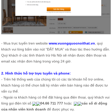
ăn,
ghế
ăn,
kệ
bếp
Nội
Thất
Ban
- Mua trực tuyến tren website
www.vuongquocnoithat.vn
, quý
Công,
khách vui lòng bấm vào nút “ĐẶT MUA” và thao tác theo hướng dẫn.
Vườn
Bàn
Quý khách ở các tỉnh thành trừ Hà Nội sẽ nhận được điện thoại và
ghế
email xác nhận đơn hàng trong vòng 24 giờ.
ban
công,
xích
2. Hình thức hỗ trợ trực tuyến và phone:
đu,
ghế...
- Trên hệ thống web của chúng tôi có các tài khoản hỗ trợ online,
khách hàng có thể chọn bất kỳ nhân viên bán hàng nào để được tư
Phụ
vấn cụ thể.
Kiện
- Ngoài ra khách hàng có thể đặt hàng qua điện thoại, quý khách vui
Trang
Trí
lòng gọi điện tới số
04.66 711 777
hoặc
các số di động
Cây
của nhân viên kinh doanh
để được phục vụ.
cảnh