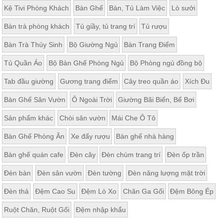
Kệ Tivi Phòng Khách
Bàn Ghế
Bàn, Tủ Làm Việc
Lò sưởi
Bàn trà phòng khách
Tủ giầy, tủ trang trí
Tủ rượu
Bàn Trà Thủy Sinh
Bộ Giường Ngủ
Bàn Trang Điểm
Tủ Quần Áo
Bộ Bàn Ghế Phòng Ngủ
Bộ Phòng ngủ đồng bộ
Tab đầu giường
Gương trang điểm
Cây treo quần áo
Xích Đu
Bàn Ghế Sân Vườn
Ô Ngoài Trời
Giường Bãi Biển, Bể Bơi
Sản phẩm khác
Chòi sân vườn
Mái Che Ô Tô
Bàn Ghế Phòng Ăn
Xe đẩy rượu
Bàn ghế nhà hàng
Bàn ghế quán cafe
Đèn cây
Đèn chùm trang trí
Đèn ốp trần
Đèn bàn
Đèn sân vườn
Đèn tường
Đèn năng lượng mặt trời
Đèn thả
Đệm Cao Su
Đệm Lò Xo
Chăn Ga Gối
Đệm Bông Ép
Ruột Chăn, Ruột Gối
Đệm nhập khẩu