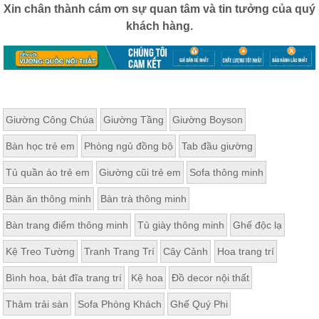
Xin chân thành cám ơn sự quan tâm và tin tưởng của quý
, đồ
trang
khách hàng.
trí
Nội
Thất
Nhà
Hàng
Giường Công Chúa
Giường Tầng
Giường Boyson
Nội
Thất
Nhà
Bàn học trẻ em
Phòng ngủ đồng bộ
Tab đầu giường
Hàng
Tủ quần áo trẻ em
Giường cũi trẻ em
Sofa thông minh
Bàn ăn thông minh
Bàn trà thông minh
Bàn trang điểm thông minh
Tủ giày thông minh
Ghế độc lạ
Kệ Treo Tường
Tranh Trang Trí
Cây Cảnh
Hoa trang trí
Bình hoa, bát đĩa trang trí
Kệ hoa
Đồ decor nội thất
Thảm trải sàn
Sofa Phòng Khách
Ghế Quý Phi