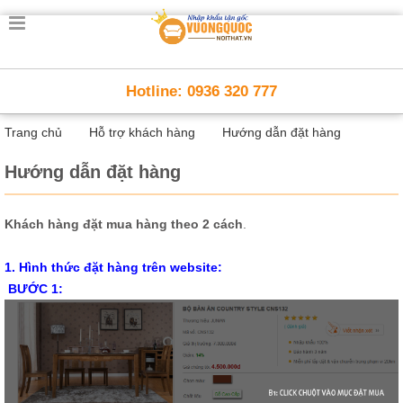
Trang
chủ
Nội
Hotline: 0936 320 777
Thất
Thông
Trang chủ
Hỗ trợ khách hàng
Hướng dẫn đặt hàng
Minh
Nội
thất
Hướng dẫn đặt hàng
thông
minh
Khách hàng đặt mua hàng theo 2 cách
.
Nội
Thất
1. Hình thức đặt hàng trên website:
Trẻ
Em
BƯỚC 1:
Giường
tầng,
bàn
học, tủ
sách
Nội