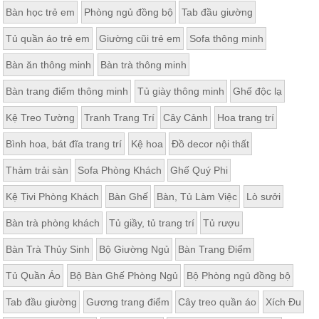
hiện đại TPHCM và Đà Nẵng. Đồng thời, bắt kịp xu hướng mua
Bàn học trẻ em
Phòng ngủ đồng bộ
Tab đầu giường
sắm trong thời đại công nghệ số chúng tôi còn có trang mua sắm
trực tuyến hoạt động 24/24 giờ
vuongquocnoithat.vn
giúp quý vị có
Tủ quần áo trẻ em
Giường cũi trẻ em
Sofa thông minh
thể sắm cho mình những mẫu sofa hiện đại mọi lúc, mọi nơi.
Bàn ăn thông minh
Bàn trà thông minh
Ngoài ra, đến với Vương Quốc Nội Thất quý khách hàng khi mua
sắm còn nhập thêm rất nhiều những ưu đãi khác nhau như:
Bàn trang điểm thông minh
Tủ giày thông minh
Ghế độc lạ
Kệ Treo Tường
Tranh Trang Trí
Cây Cảnh
Hoa trang trí
+ Tổng hóa đơn từ 100 triệu đồng sẽ được giảm trực tiếp 10%.
+ Bảo hành lâu dài 24 tháng, bảo trì trọn đời.
Bình hoa, bát đĩa trang trí
Kệ hoa
Đồ decor nội thất
+ Hỗ trợ khắc phục sửa chữa tốt nhất nếu khách hàng mắc phải
các lỗi không được bảo hành.
Thảm trải sàn
Sofa Phòng Khách
Ghế Quý Phi
+ Miễn phí vận chuyển và lắp đặt trong vòng bán kính 20km.
…
Kệ Tivi Phòng Khách
Bàn Ghế
Bàn, Tủ Làm Việc
Lò sưởi
Bàn trà phòng khách
Tủ giầy, tủ trang trí
Tủ rượu
Bàn Trà Thủy Sinh
Bộ Giường Ngủ
Bàn Trang Điểm
Tủ Quần Áo
Bộ Bàn Ghế Phòng Ngủ
Bộ Phòng ngủ đồng bộ
Tab đầu giường
Gương trang điểm
Cây treo quần áo
Xích Đu