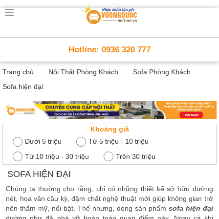
Trang
chủ
Nội
Hotline: 0936 320 777
Thất
Thông
Trang chủ
Nội Thất Phòng Khách
Sofa Phòng Khách
Minh
Nội
Sofa hiện đại
thất
thông
minh
Nội
Khoảng giá
Thất
Dưới 5 triệu
Từ 5 triệu - 10 triệu
Trẻ
Từ 10 triệu - 30 triệu
Trên 30 triệu
Em
Giường
SOFA HIỆN ĐẠI
tầng,
bàn
Chúng ta thường cho rằng, chỉ có những thiết kế sở hữu đường
học, tủ
sách
nét, hoa văn cầu kỳ, đậm chất nghệ thuật mới giúp không gian trở
nên thẩm mỹ, nổi bật. Thế nhưng, dòng sản phẩm
sofa hiện đại
Nội
dường như đã phá vỡ hoàn toàn quan điểm này. Ngay cả khi