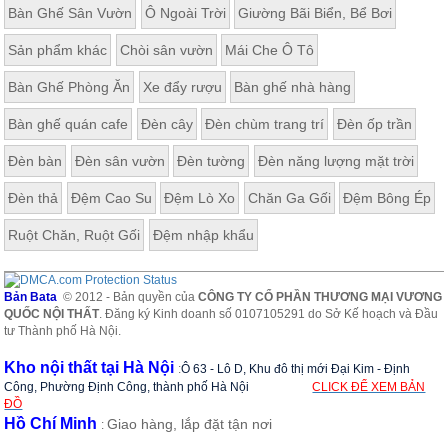
Bàn Ghế Sân Vườn
Ô Ngoài Trời
Giường Bãi Biển, Bể Bơi
Sản phẩm khác
Chòi sân vườn
Mái Che Ô Tô
Bàn Ghế Phòng Ăn
Xe đẩy rượu
Bàn ghế nhà hàng
Bàn ghế quán cafe
Đèn cây
Đèn chùm trang trí
Đèn ốp trần
Đèn bàn
Đèn sân vườn
Đèn tường
Đèn năng lượng mặt trời
Đèn thả
Đệm Cao Su
Đệm Lò Xo
Chăn Ga Gối
Đệm Bông Ép
Ruột Chăn, Ruột Gối
Đệm nhập khẩu
Bản Bata
© 2012 - Bản quyền của
CÔNG TY CỔ PHẦN THƯƠNG MẠI VƯƠNG
QUỐC NỘI THẤT
. Đăng ký Kinh doanh số 0107105291 do Sở Kế hoạch và Đầu
tư Thành phố Hà Nội.
Kho nội thất tại Hà Nội
:
Ô 63 - Lô D, Khu đô thị mới Đại Kim - Định
Công, Phường Định Công, thành phố Hà Nội
CLICK ĐỂ XEM BẢN
ĐỒ
Hồ Chí Minh
Giao hàng, lắp đặt tận nơi
: