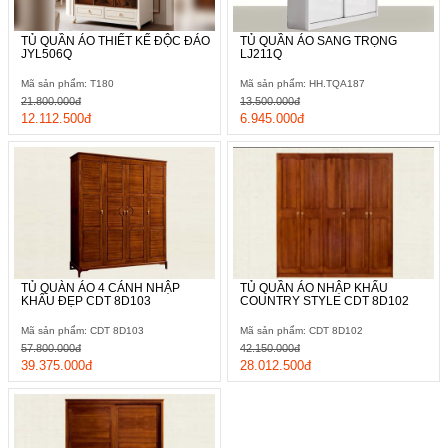
TỦ QUẦN ÁO THIẾT KẾ ĐỘC ĐÁO
TỦ QUẦN ÁO SANG TRỌNG
JYL506Q
LJ211Q
Mã sản phẩm: T180
Mã sản phẩm: HH.TQA187
21.800.000đ
13.500.000đ
12.112.500đ
6.945.000đ
TỦ QUÀN ÁO 4 CÁNH NHẬP
TỦ QUẦN ÁO NHẬP KHẨU
KHẨU ĐẸP CDT 8D103
COUNTRY STYLE CDT 8D102
Mã sản phẩm: CDT 8D103
Mã sản phẩm: CDT 8D102
57.800.000đ
42.150.000đ
39.375.000đ
28.012.500đ