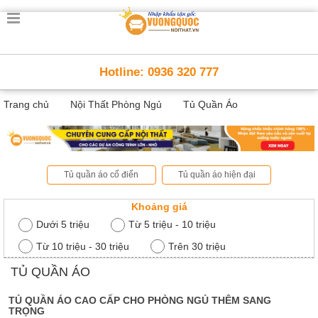
Trang
chủ
Nội
Hotline: 0936 320 777
Thất
Thông
Trang chủ
Nội Thất Phòng Ngủ
Tủ Quần Áo
Minh
Nội
thất
thông
minh
Tủ quần áo cổ điển
Tủ quần áo hiện đại
Nội
Thất
Khoảng giá
Trẻ
Dưới 5 triệu
Từ 5 triệu - 10 triệu
Em
Giường
Từ 10 triệu - 30 triệu
Trên 30 triệu
tầng,
bàn
TỦ QUẦN ÁO
học, tủ
sách
TỦ QUẦN ÁO CAO CẤP CHO PHÒNG NGỦ THÊM SANG
TRỌNG
Nội