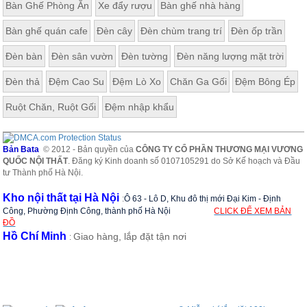
Bàn Ghế Phòng Ăn
Xe đẩy rượu
Bàn ghế nhà hàng
Bàn ghế quán cafe
Đèn cây
Đèn chùm trang trí
Đèn ốp trần
Đèn bàn
Đèn sân vườn
Đèn tường
Đèn năng lượng mặt trời
Đèn thả
Đệm Cao Su
Đệm Lò Xo
Chăn Ga Gối
Đệm Bông Ép
Ruột Chăn, Ruột Gối
Đệm nhập khẩu
Bản Bata
© 2012 - Bản quyền của
CÔNG TY CỔ PHẦN THƯƠNG MẠI VƯƠNG
QUỐC NỘI THẤT
. Đăng ký Kinh doanh số 0107105291 do Sở Kế hoạch và Đầu
tư Thành phố Hà Nội.
Kho nội thất tại Hà Nội
:
Ô 63 - Lô D, Khu đô thị mới Đại Kim - Định
Công, Phường Định Công, thành phố Hà Nội
CLICK ĐỂ XEM BẢN
ĐỒ
Hồ Chí Minh
Giao hàng, lắp đặt tận nơi
: