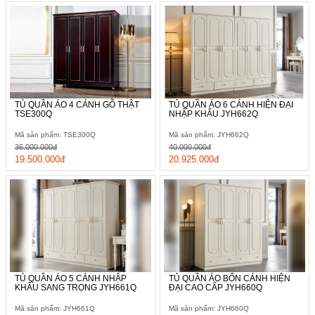
TỦ QUẦN ÁO 4 CÁNH GỖ THẬT
TỦ QUẦN ÁO 6 CÁNH HIỆN ĐẠI
TSE300Q
NHẬP KHẨU JYH662Q
Mã sản phẩm: TSE300Q
Mã sản phẩm: JYH662Q
36.000.000đ
40.000.000đ
19.500.000đ
20.925.000đ
TỦ QUẦN ÁO 5 CÁNH NHẬP
TỦ QUẦN ÁO BỐN CÁNH HIỆN
KHẨU SANG TRỌNG JYH661Q
ĐẠI CAO CẤP JYH660Q
Mã sản phẩm: JYH661Q
Mã sản phẩm: JYH660Q