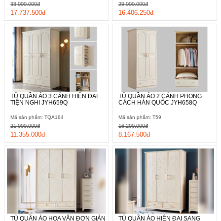
33.000.000đ
29.000.000đ
17.737.500đ
16.406.250đ
TỦ QUẦN ÁO 3 CÁNH HIỆN ĐẠI
TỦ QUẦN ÁO 2 CÁNH PHONG
TIỆN NGHI JYH659Q
CÁCH HÀN QUỐC JYH658Q
Mã sản phẩm: TQA184
Mã sản phẩm: T59
21.000.000đ
16.200.000đ
11.355.000đ
8.167.500đ
TỦ QUẦN ÁO HOA VĂN ĐƠN GIẢN
TỦ QUẦN ÁO HIỆN ĐẠI SANG