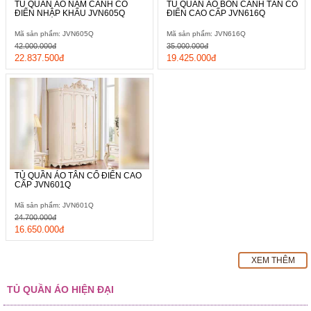
TỦ QUẦN ÁO NĂM CÁNH CỔ
TỦ QUẦN ÁO BỐN CÁNH TÂN CỔ
ĐIỂN NHẬP KHẨU JVN605Q
ĐIỂN CAO CẤP JVN616Q
Mã sản phẩm: JVN605Q
Mã sản phẩm: JVN616Q
42.000.000đ
35.000.000đ
22.837.500đ
19.425.000đ
TỦ QUẦN ÁO TÂN CỔ ĐIỂN CAO
CẤP JVN601Q
Mã sản phẩm: JVN601Q
24.700.000đ
16.650.000đ
XEM THÊM
TỦ QUẦN ÁO HIỆN ĐẠI