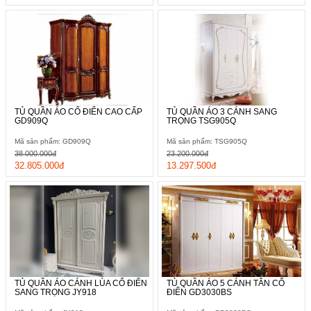
, đồ
trang
trí
Nội
Thất
Nhà
Hàng
TỦ QUẦN ÁO CỔ ĐIỂN CAO CẤP
TỦ QUẦN ÁO 3 CÁNH SANG
Nội
GD909Q
TRỌNG TSG905Q
Thất
Nhà
Mã sản phẩm: GD909Q
Mã sản phẩm: TSG905Q
Hàng
38.000.000đ
23.200.000đ
32.805.000đ
13.297.500đ
TỦ QUẦN ÁO CÁNH LÙA CỔ ĐIỂN
TỦ QUẦN ÁO 5 CÁNH TÂN CỔ
SANG TRỌNG JY918
ĐIỂN GD3030BS