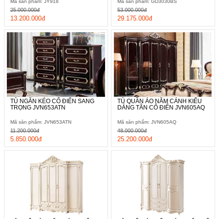
Mã sản phẩm: JY918
Mã sản phẩm: GD3030BS
25.000.000đ
53.000.000đ
13.200.000đ
29.175.000đ
TỦ NGĂN KÉO CỔ ĐIỂN SANG
TỦ QUẦN ÁO NĂM CÁNH KIỂU
TRỌNG JVN653ATN
DÁNG TÂN CỔ ĐIỂN JVN605AQ
Mã sản phẩm: JVN653ATN
Mã sản phẩm: JVN605AQ
11.200.000đ
48.000.000đ
5.850.000đ
25.200.000đ