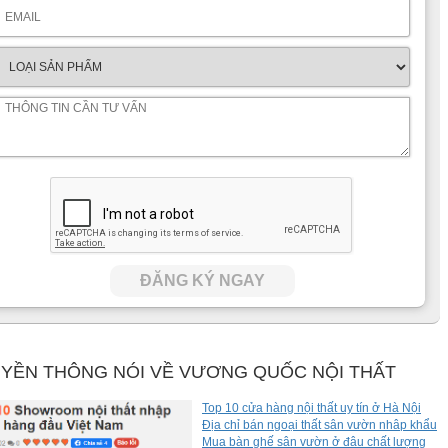
chịu tốt trước các ảnh hưởng của thời tiết. Hàm lượng tannin
ối mọt.
Tủ quần áo hiện đại cao cấp
JYH662Q có sức chịu tải
à không lo bị sập xệ, hư hỏng. Cùng với đó là công nghệ phun
hai màu, đảm bảo độ bền lâu theo năm tháng.
ĐĂNG KÝ NGAY
YỀN THÔNG NÓI VỀ VƯƠNG QUỐC NỘI THẤT
Top 10 cửa hàng nội thất uy tín ở Hà Nội
Địa chỉ bán ngoại thất sân vườn nhâp khẩu
Mua bàn ghế sân vườn ở đâu chất lượng