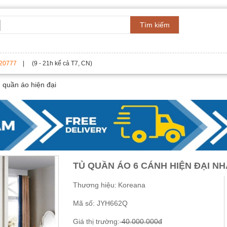
Tìm kiếm
20777
| (9 - 21h kể cả T7, CN)
 quần áo hiện đại
TỦ QUẦN ÁO 6 CÁNH HIỆN ĐẠI N
Thương hiệu:
Koreana
Mã số:
JYH662Q
Giá thị trường:
40.000.000đ