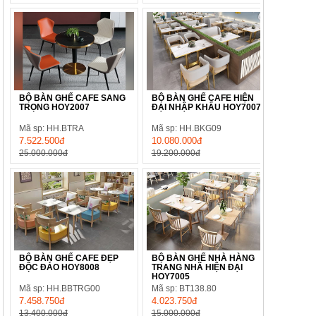
BỘ BÀN GHẾ CAFE SANG
BỘ BÀN GHẾ CAFE HIỆN
TRỌNG HOY2007
ĐẠI NHẬP KHẨU HOY7007
Mã sp: HH.BTRA
Mã sp: HH.BKG09
7.522.500đ
10.080.000đ
25.000.000đ
19.200.000đ
BỘ BÀN GHẾ CAFE ĐẸP
BỘ BÀN GHẾ NHÀ HÀNG
ĐỘC ĐÁO HOY8008
TRANG NHÃ HIỆN ĐẠI
HOY7005
Mã sp: HH.BBTRG00
Mã sp: BT138.80
7.458.750đ
4.023.750đ
13.400.000đ
15.000.000đ