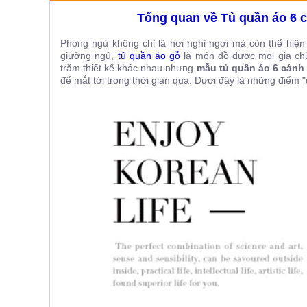
ăn,
Tổng quan về Tủ quần áo 6 
ghế
ăn,
kệ
Phòng ngủ không chỉ là nơi nghỉ ngơi mà còn thể hiện
bếp
giường ngủ,
tủ quần áo gỗ
là món đồ được mọi gia chủ
trăm thiết kế khác nhau nhưng
mẫu tủ quần áo 6 cánh
Nội
để mắt tới trong thời gian qua. Dưới đây là những điểm "
Thất
Ban
Công,
Vườn
Bàn
ghế
ban
công,
xích
đu,
ghế...
Phụ
Kiện
Trang
Trí
Cây
cảnh