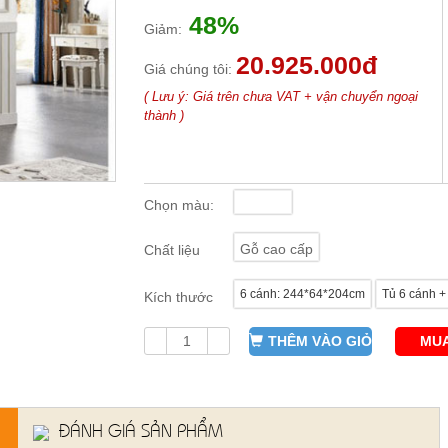
48%
Giảm:
20.925.000đ
Giá chúng tôi:
( Lưu ý: Giá trên chưa VAT + vận chuyển ngoại
thành )
Chọn màu:
Gỗ cao cấp
Chất liệu
6 cánh: 244*64*204cm
Tủ 6 cánh + 
Kích thước
THÊM VÀO GIỎ
MUA
ĐÁNH GIÁ SẢN PHẨM