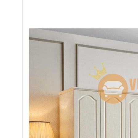
, đồ
trang
trí
Nội
Thất
Nhà
Hàng
Nội
Thất
Nhà
Hàng