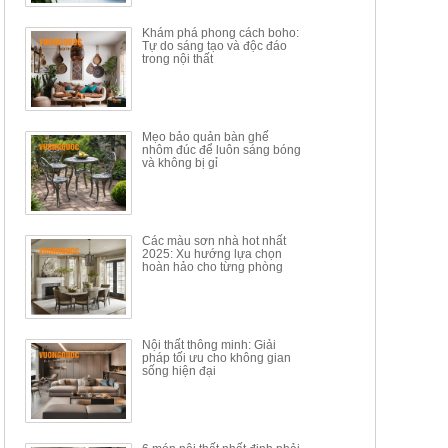
34.100.000đ
16.200.000đ
Khám phá phong cách boho:
Tự do sáng tạo và độc đáo
trong nội thất
Mẹo bảo quản bàn ghế
nhôm đúc để luôn sáng bóng
BÀN GHẾ TRANG ĐIỂM
BỘ BÀN ĂN ĐẢO MẶT ĐÁ
và không bị gỉ
THÔNG MINH HIỆN ĐẠI
PHIẾN AK3699
TÍCH HỢP SẠC...
Mã sp: HH.BTD08
Mã sp: GXD160.76
6.510.000đ
19.965.000đ
11.200.000đ
33.000.000đ
Các màu sơn nhà hot nhất
2025: Xu hướng lựa chọn
hoàn hảo cho từng phòng
Nội thất thông minh: Giải
pháp tối ưu cho không gian
sống hiện đại