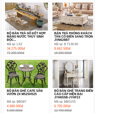
BỘ BÀN TRÀ GỖ KẾT HỢP
BÀN TRÀ PHÒNG KHÁCH
MÁNG NƯỚC THỦY SINH
TÂN CỔ ĐIỂN SANG TRỌNG
ĐỘC...
JVN628BT
Mã sp: LXZ
Mã sp: B T138.80
34.275.000đ
8.662.500đ
72.200.000đ
16.900.000đ
BỘ BÀN GHẾ CAFE SÂN
BỘ BÀN GHẾ TRANG ĐIỂM
VƯỜN ZX M525H525
CAO CẤP HIỆN ĐẠI
JYH655B-JYHF23
Mã sp: BBG87
Mã sp: BBG155
4.680.000đ
6.705.000đ
9.200.000đ
12.700.000đ