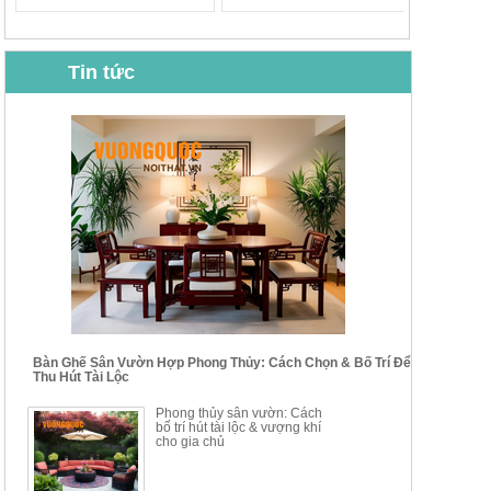
Tin tức
BỘ BÀN GHẾ CAFE NHẬP
BỘ BÀN TRÀ GỖ TỰ NHIÊN
KHẨU CAO CẤP HOY7006
PHONG CÁCH TRUNG HOA
KIỂU MỚI...
Mã sp: BT135
Mã sp: BT138.80
14.178.750đ
20.250.000đ
24.700.000đ
39.150.000đ
Bàn Ghế Sân Vườn Hợp Phong Thủy: Cách Chọn & Bố Trí Để
Thu Hút Tài Lộc
BỘ BÀN TRÀ GỖ PHONG
BỘ BÀN GHẾ CAFE KIỂU
Phong thủy sân vườn: Cách
CÁCH MỚI KẾT HỢP KHAY
DÁNG ĐƠN GIẢN HIỆN ĐẠI
bố trí hút tài lộc & vượng khí
NHÚNG TRÀ YDX
HOY8010
cho gia chủ
Mã sp: BT150.46
Mã sp: BBA90
17.617.500đ
9.217.500đ