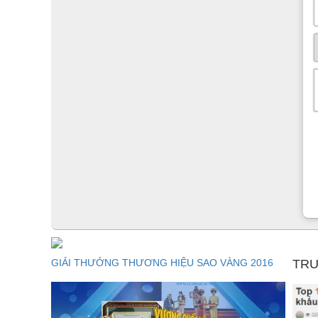
Được gia công bằng chất liệu gỗ thật, sản phẩm chống 
trong gỗ cao có khả năng chống lại sự phá hoại của m
trọng cao, đựng được số lượng lớn quần áo, vật dụng m
sơn Lacker giúp gỗ tránh được hiện tượng trầy xước, p
GIẢI THƯỞNG THƯƠNG HIỆU SAO VÀNG 2016
TRU