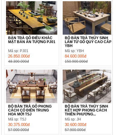
BÀN TRÀ GỖ ĐIÊU KHẮC
BỘ BÀN TRÀ THỦY SINH
MẶT BÀN ẤN TƯỢNG PJ01
LÀM TỪ GỖ QUÝ CAO CẤP
YBH
Mã sp: PJ01
Mã sp: YBH
26.850.000đ
84.600.000đ
48.300.000đ
150.900.000đ
BỘ BÀN TRÀ GỖ PHONG
BỘ BÀN TRÀ THỦY SINH
CÁCH CỔ ĐIỂN TRUNG
KẾT HỢP PHONG CÁCH
HOA MỚI TSJ
THIỀN PHƯƠNG...
Mã sp: TSJ
Mã sp: JH
30.375.000đ
30.600.000đ
57.000.000đ
57.900.000đ