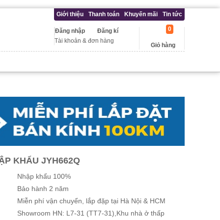
Giới thiệu
Thanh toán
Khuyến mãi
Tin tức
0
Đăng nhập
Đăng kí
Tài khoản & đơn hàng
Giỏ hàng
HẬP KHẨU JYH662Q
Nhập khẩu 100%
Bảo hành 2 năm
Miễn phí vận chuyển, lắp đặp tại Hà Nội & HCM
Showroom HN: L7-31 (TT7-31),Khu nhà ở thấp