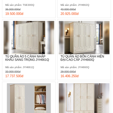
Mã sản phẩm: TSE300Q
Mã sản phẩm: JYH662Q
36.000.000đ
40.000.000đ
19.500.000đ
20.925.000đ
TỦ QUẦN ÁO 5 CÁNH NHẬP
TỦ QUẦN ÁO BỐN CÁNH HIỆN
KHẨU SANG TRỌNG JYH661Q
ĐẠI CAO CẤP JYH660Q
Mã sản phẩm: JYH661Q
Mã sản phẩm: JYH660Q
33.000.000đ
29.000.000đ
17.737.500đ
16.406.250đ
Nếu bạn yêu thích sự mới lạ, đột phá thì kiểu dáng tủ quần áo
kịch trần sẽ là gợi ý hoàn hảo nhất dành cho bạn. Không chỉ tạo