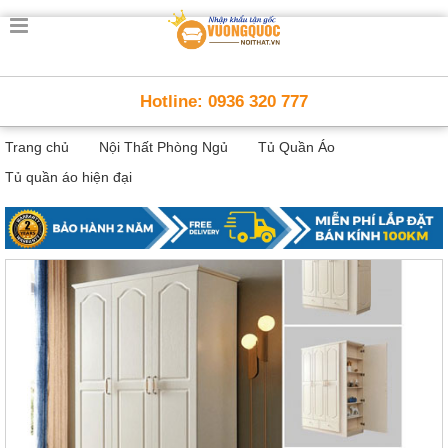
Trang
chủ
Nội
Hotline: 0936 320 777
Thất
Thông
Trang chủ
Nội Thất Phòng Ngủ
Tủ Quần Áo
Minh
Nội
Tủ quần áo hiện đại
thất
thông
minh
Nội
Thất
Trẻ
Em
Giường
tầng,
bàn
học, tủ
sách
Nội