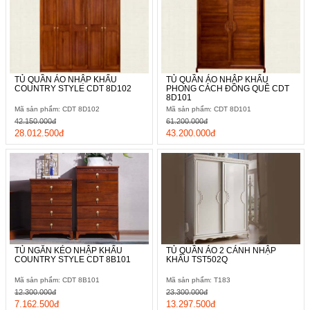
Những mẫu tủ đứng thông thường khiến bạn nhàm chán thì
chiếc tủ quần áo kèm kệ góc này sẽ cuốn hút ánh nhìn của bạn
ngay từ giây phút đầu tiên. Bạn sẽ tiếc "hùi hụi" nếu không thử
sử dụng thiết kế này ít nhất một lần. Sản phẩm là một giải pháp
tuyệt vời cho nội thất phòng ngủ hiện đại khi mang đến tính
thẩm mỹ cao, sự tiện nghi cho gia chủ.
TỦ QUẦN ÁO NHẬP KHẨU
TỦ QUẦN ÁO NHẬP KHẨU
COUNTRY STYLE CDT 8D102
PHONG CÁCH ĐỒNG QUÊ CDT
8D101
Mã sản phẩm: CDT 8D102
Mã sản phẩm: CDT 8D101
42.150.000đ
61.200.000đ
28.012.500đ
43.200.000đ
TỦ NGĂN KÉO NHẬP KHẨU
TỦ QUẦN ÁO 2 CÁNH NHẬP
COUNTRY STYLE CDT 8B101
KHẨU TST502Q
Mã sản phẩm: CDT 8B101
Mã sản phẩm: T183
12.300.000đ
23.300.000đ
7.162.500đ
13.297.500đ