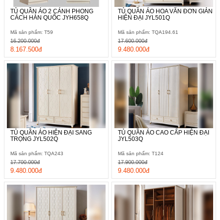
nét chấm phá siêu ấn tượng cho phòng ngủ, nó còn tiết kiệm tối
TỦ QUẦN ÁO 2 CÁNH PHONG
TỦ QUẦN ÁO HOA VĂN ĐƠN GIẢN
đa không gian sống. Sản phẩm cực kỳ phù hợp cho nhà trọ,
CÁCH HÀN QUỐC JYH658Q
HIỆN ĐẠI JYL501Q
nhà phố có diện tích khiêm tốn hoặc căn hộ chung cư. Ngoài
thiết kế tủ quần áo sát trần, bạn có thể cân nhắc thêm tủ quần
Mã sản phẩm: T59
Mã sản phẩm: TQA194.61
áo 3 cánh kết hợp tủ góc.
16.200.000đ
17.600.000đ
8.167.500đ
9.480.000đ
TỦ QUẦN ÁO HIỆN ĐẠI SANG
TỦ QUẦN ÁO CAO CẤP HIỆN ĐẠI
TRỌNG JYL502Q
JYL503Q
Mã sản phẩm: TQA243
Mã sản phẩm: T124
17.700.000đ
17.900.000đ
9.480.000đ
9.480.000đ