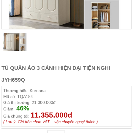
Thất
Phòng
Khách
Sofa,
tủ
rượu,
Bàn
trà...
Nội
Thất
Phòng
TỦ QUẦN ÁO 3 CÁNH HIỆN ĐẠI TIỆN NGHI
Ngủ
Giường
JYH659Q
ngủ, tủ
áo, bàn
Thương hiệu:
Koreana
trang
điểm
Mã số:
TQA184
Giá thị trường:
21.000.000đ
Nội
46%
Giảm:
11.355.000đ
Thất
Giá chúng tôi:
Phòng
( Lưu ý: Giá trên chưa VAT + vận chuyển ngoại thành )
Ăn
Bàn