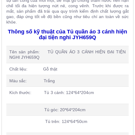
sự tấn công của mối mọt, bề mặt gỗ chống thấm nước nên hạn
chế tối đa hiện tượng nứt nẻ, cong vênh. Trước khi được ra
mắt, sản phẩm đã trải qua quy trình kiểm định chất lượng gắt
gao, đáp ứng tốt về độ bền cũng như tiêu chí an toàn về sức
khỏe.
Thông số kỹ thuật của Tủ quần áo 3 cánh hiện
đại tiện nghi JYH659Q
Tên sản phẩm:
TỦ QUẦN ÁO 3 CÁNH HIỆN ĐẠI TIỆN
NGHI JYH659Q
Chất liệu: Gỗ thật
Màu sắc: Trắng
Kích thước:
Tủ 3 cánh: 124*64*204cm
Tủ góc: 20*64*204cm
Tủ trên: 124*64*50cm