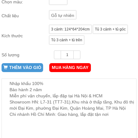
Chọn màu:
ăn,
ghế
ăn,
Gỗ tự nhiên
Chất liệu
kệ
bếp
3 cánh: 124*64*204cm
Tủ 3 cánh + tủ góc
Nội
Kích thước
Tủ 3 cánh + tủ trên
Thất
Ban
Công,
Số lượng
Vườn
THÊM VÀO GIỎ
MUA HÀNG NGAY
Bàn
ghế
ban
công,
Nhập khẩu 100%
xích
Bảo hành 2 năm
đu,
ghế...
Miễn phí vận chuyển, lắp đặp tại Hà Nội & HCM
Showroom HN: L7-31 (TT7-31),Khu nhà ở thấp tầng, Khu đô thị
Phụ
mới Đại Kim, phường Đại Kim, Quận Hoàng Mai, TP Hà Nội
Kiện
Chi nhánh Hồ Chí Minh: Giao hàng, lắp đặt tận nơi
Trang
Trí
Cây
cảnh