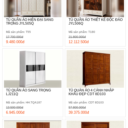
TỦ QUẦN ÁO HIỆN ĐẠI SANG
TỦ QUẦN ÁO THIẾT KẾ ĐỘC ĐÁO
TRỌNG JYL505Q
JYL506Q
Mã sản phẩm: T55
Mã sản phẩm: T180
17.700.000đ
21.800.000đ
9.480.000đ
12.112.500đ
TỦ QUẦN ÁO SANG TRỌNG
TỦ QUÀN ÁO 4 CÁNH NHẬP
LJ211Q
KHẨU ĐẸP CDT 8D103
Mã sản phẩm: HH.TQA187
Mã sản phẩm: CDT 8D103
13.500.000đ
57.800.000đ
6.945.000đ
39.375.000đ