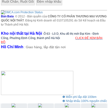
Ruột Chăn, Ruột Gối
Đệm nhập khẩu
Bản Bata
© 2012 - Bản quyền của
CÔNG TY CỔ PHẦN THƯƠNG MẠI VƯƠNG
QUỐC NỘI THẤT
. Đăng ký Kinh doanh số 0107105291 do Sở Kế hoạch và Đầu
tư Thành phố Hà Nội.
Kho nội thất tại Hà Nội
:
Ô 63 - Lô D, Khu đô thị mới Đại Kim - Định
Công, Phường Định Công, thành phố Hà Nội
CLICK ĐỂ XEM BẢN
ĐỒ
Hồ Chí Minh
Giao hàng, lắp đặt tận nơi
:
Toàn bộ sản phẩm
tủ quần áo hiện đại nhập khẩu
tại Vương
Quốc Nội Thất được bảo hành trong vòng 2 năm, bảo dưỡng
trọn đời. Sản phẩm đạt chứng chỉ chất lượng quốc tế, hứa hẹn
sẽ mang tới những trải nghiệm sử dụng tuyệt vời nhất, làm hài
lòng gia chủ. Nếu phát hiện tủ bị lỗi hỏng do nhà sản xuất quá
❶ Miễn phí lắp đặt 100km
trình bàn giao hàng, quý khách sẽ được miễn phí đổi trả với chi
❷ Nhập khẩu 100% nguyên chiếc
phí 0đ.
❸ Showroom rộng 3000m2