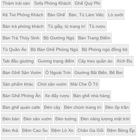
tốt công năng sử dụng cho người dùng. Thiết kế tủ đa năng tập
Thảm trải sàn
Sofa Phòng Khách
Ghế Quý Phi
trung tối đa vào khả năng lưu trữ đồ đạc mà không chiếm quá
nhiều diện tích phòng. Ngoài quần áo, đây là nơi cất giữ các
Kệ Tivi Phòng Khách
Bàn Ghế
Bàn, Tủ Làm Việc
Lò sưởi
phụ kiện trang trí nhà cửa như chậu hoa, hộp đựng bút, túi
xách, hộp đựng cọ trang điểm,... giúp tô điểm thêm cho không
Bàn trà phòng khách
Tủ giầy, tủ trang trí
Tủ rượu
gian phòng ngủ thêm phần ấn tượng.
Bàn Trà Thủy Sinh
Bộ Giường Ngủ
Bàn Trang Điểm
Tủ Quần Áo
Bộ Bàn Ghế Phòng Ngủ
Bộ Phòng ngủ đồng bộ
Tab đầu giường
Gương trang điểm
Cây treo quần áo
Xích Đu
Bàn Ghế Sân Vườn
Ô Ngoài Trời
Giường Bãi Biển, Bể Bơi
Sản phẩm khác
Chòi sân vườn
Mái Che Ô Tô
Bàn Ghế Phòng Ăn
Xe đẩy rượu
Bàn ghế nhà hàng
Bàn ghế quán cafe
Đèn cây
Đèn chùm trang trí
Đèn ốp trần
Đèn bàn
Đèn sân vườn
Đèn tường
Đèn năng lượng mặt trời
Đèn thả
Đệm Cao Su
Đệm Lò Xo
Chăn Ga Gối
Đệm Bông Ép