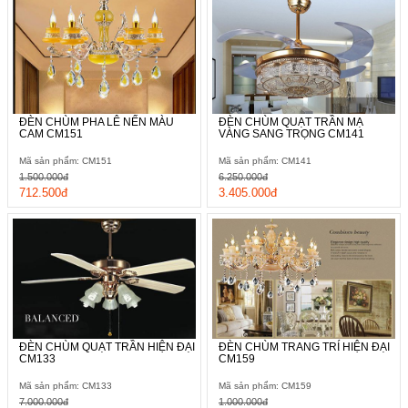
, đồ
trang
trí
Nội
Thất
Nhà
ĐÈN CHÙM PHA LÊ NẾN MÀU
ĐÈN CHÙM QUẠT TRẦN MẠ
CAM CM151
VÀNG SANG TRỌNG CM141
Hàng
Nội
Mã sản phẩm: CM151
Mã sản phẩm: CM141
Thất
1.500.000đ
6.250.000đ
Nhà
712.500đ
3.405.000đ
Hàng
ĐÈN CHÙM QUẠT TRẦN HIỆN ĐẠI
ĐÈN CHÙM TRANG TRÍ HIỆN ĐẠI
CM133
CM159
Mã sản phẩm: CM133
Mã sản phẩm: CM159
7.000.000đ
1.000.000đ