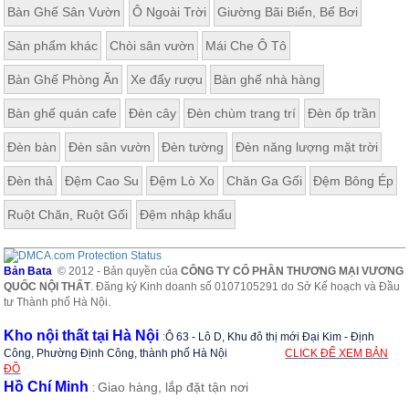
Bàn Ghế Sân Vườn
Ô Ngoài Trời
Giường Bãi Biển, Bể Bơi
Sản phẩm khác
Chòi sân vườn
Mái Che Ô Tô
Bàn Ghế Phòng Ăn
Xe đẩy rượu
Bàn ghế nhà hàng
Bàn ghế quán cafe
Đèn cây
Đèn chùm trang trí
Đèn ốp trần
Đèn bàn
Đèn sân vườn
Đèn tường
Đèn năng lượng mặt trời
Đèn thả
Đệm Cao Su
Đệm Lò Xo
Chăn Ga Gối
Đệm Bông Ép
Ruột Chăn, Ruột Gối
Đệm nhập khẩu
Bản Bata
© 2012 - Bản quyền của
CÔNG TY CỔ PHẦN THƯƠNG MẠI VƯƠNG
QUỐC NỘI THẤT
. Đăng ký Kinh doanh số 0107105291 do Sở Kế hoạch và Đầu
tư Thành phố Hà Nội.
Kho nội thất tại Hà Nội
:
Ô 63 - Lô D, Khu đô thị mới Đại Kim - Định
Công, Phường Định Công, thành phố Hà Nội
CLICK ĐỂ XEM BẢN
ĐỒ
Hồ Chí Minh
Giao hàng, lắp đặt tận nơi
: