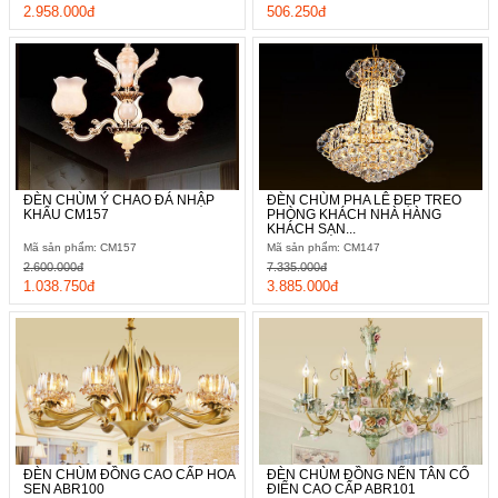
2.958.000đ
506.250đ
ĐÈN CHÙM Ý CHAO ĐÁ NHẬP
ĐÈN CHÙM PHA LÊ ĐẸP TREO
KHẨU CM157
PHÒNG KHÁCH NHÀ HÀNG
KHÁCH SẠN...
Mã sản phẩm: CM157
Mã sản phẩm: CM147
2.600.000đ
7.335.000đ
1.038.750đ
3.885.000đ
ĐÈN CHÙM ĐỒNG CAO CẤP HOA
ĐÈN CHÙM ĐỒNG NẾN TÂN CỔ
SEN ABR100
ĐIỂN CAO CẤP ABR101