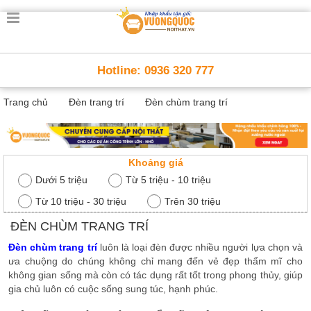
Trang
chủ
Nội
Hotline: 0936 320 777
Thất
Thông
Trang chủ
Đèn trang trí
Đèn chùm trang trí
Minh
Nội
thất
thông
minh
Khoảng giá
Nội
Dưới 5 triệu
Từ 5 triệu - 10 triệu
Thất
Từ 10 triệu - 30 triệu
Trên 30 triệu
Trẻ
Em
ĐÈN CHÙM TRANG TRÍ
Giường
Đèn chùm trang trí
luôn là loại đèn được nhiều người lựa chọn và
tầng,
bàn
ưa chuộng do chúng không chỉ mang đến vẻ đẹp thẩm mĩ cho
học, tủ
không gian sống mà còn có tác dụng rất tốt trong phong thủy, giúp
sách
gia chủ luôn có cuộc sống sung túc, hạnh phúc.
Nội