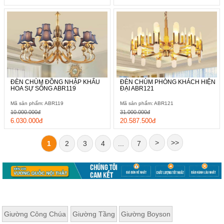
ĐÈN CHÙM ĐỒNG NHẬP KHẨU
ĐÈN CHÙM PHÒNG KHÁCH HIỆN
HOA SỰ SỐNG ABR119
ĐẠI ABR121
Mã sản phẩm: ABR119
Mã sản phẩm: ABR121
10.000.000đ
31.000.000đ
6.030.000đ
20.587.500đ
>
>>
1
2
3
4
...
7
Giường Công Chúa
Giường Tầng
Giường Boyson