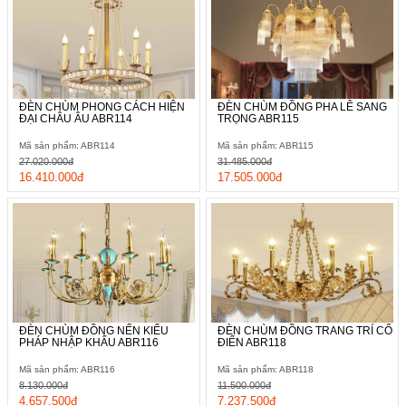
ĐÈN CHÙM PHONG CÁCH HIỆN
ĐÈN CHÙM ĐỒNG PHA LÊ SANG
ĐẠI CHÂU ÂU ABR114
TRỌNG ABR115
Mã sản phẩm: ABR114
Mã sản phẩm: ABR115
27.020.000đ
31.485.000đ
16.410.000đ
17.505.000đ
ĐÈN CHÙM ĐỒNG NẾN KIỂU
ĐÈN CHÙM ĐỒNG TRANG TRÍ CỔ
PHÁP NHẬP KHẨU ABR116
ĐIỂN ABR118
Mã sản phẩm: ABR116
Mã sản phẩm: ABR118
8.130.000đ
11.500.000đ
4.657.500đ
7.237.500đ