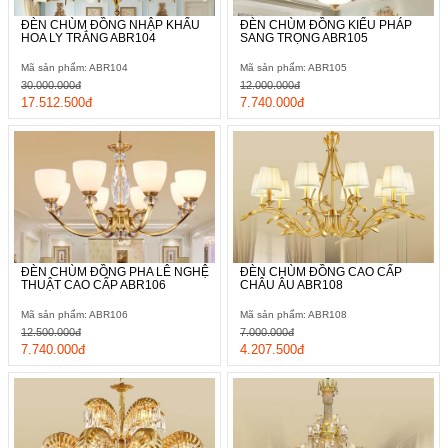
ĐÈN CHÙM ĐỒNG NHẬP KHẨU
ĐÈN CHÙM ĐỒNG KIỂU PHÁP
HOA LY TRẮNG ABR104
SANG TRỌNG ABR105
Mã sản phẩm: ABR104
Mã sản phẩm: ABR105
30.000.000đ
12.000.000đ
17.512.500đ
7.740.000đ
ĐÈN CHÙM ĐỒNG PHA LÊ NGHỆ
ĐÈN CHÙM ĐỒNG CAO CẤP
THUẬT CAO CẤP ABR106
CHÂU ÂU ABR108
Mã sản phẩm: ABR106
Mã sản phẩm: ABR108
12.500.000đ
7.000.000đ
7.740.000đ
4.207.500đ