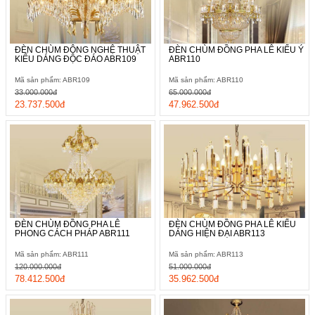
ĐÈN CHÙM ĐÔNG NGHỆ THUẬT
ĐÈN CHÙM ĐỒNG PHA LÊ KIỂU Ý
KIỂU DÁNG ĐỘC ĐÁO ABR109
ABR110
Mã sản phẩm: ABR109
Mã sản phẩm: ABR110
33.000.000đ
65.000.000đ
23.737.500đ
47.962.500đ
ĐÈN CHÙM ĐỒNG PHA LÊ
ĐÈN CHÙM ĐỒNG PHA LÊ KIỂU
PHONG CÁCH PHÁP ABR111
DÁNG HIỆN ĐẠI ABR113
Mã sản phẩm: ABR111
Mã sản phẩm: ABR113
120.000.000đ
51.000.000đ
78.412.500đ
35.962.500đ