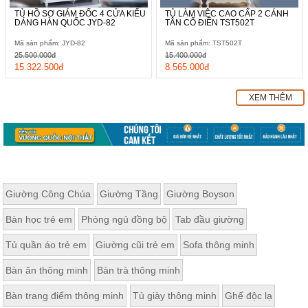
TỦ HỒ SƠ GIÁM ĐỐC 4 CỬA KIỂU
TỦ LÀM VIỆC CAO CẤP 2 CÁNH
DÁNG HÀN QUỐC JYD-82
TÂN CỔ ĐIỂN TST502T
Mã sản phẩm: JYD-82
Mã sản phẩm: TST502T
25.500.000đ
15.400.000đ
15.322.500đ
8.565.000đ
XEM THÊM
Giường Công Chúa
Giường Tầng
Giường Boyson
Bàn học trẻ em
Phòng ngủ đồng bộ
Tab đầu giường
Tủ quần áo trẻ em
Giường cũi trẻ em
Sofa thông minh
Bàn ăn thông minh
Bàn trà thông minh
Bàn trang điểm thông minh
Tủ giày thông minh
Ghế độc lạ