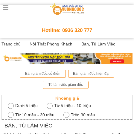
Trang
chủ
Nội
Hotline: 0936 320 777
Thất
Thông
Trang chủ
Nội Thất Phòng Khách
Bàn, Tủ Làm Việc
Minh
Nội
thất
thông
minh
Bàn giám đốc cổ điển
Bàn giám đốc hiện đại
Nội
Thất
Tủ làm việc giám đốc
Trẻ
Em
Khoảng giá
Giường
Dưới 5 triệu
Từ 5 triệu - 10 triệu
tầng,
bàn
Từ 10 triệu - 30 triệu
Trên 30 triệu
học, tủ
sách
BÀN, TỦ LÀM VIỆC
Nội