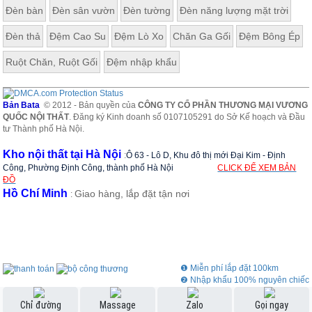
Đèn bàn
Đèn sân vườn
Đèn tường
Đèn năng lượng mặt trời
Đèn thả
Đệm Cao Su
Đệm Lò Xo
Chăn Ga Gối
Đệm Bông Ép
Ruột Chăn, Ruột Gối
Đệm nhập khẩu
Bản Bata
© 2012 - Bản quyền của
CÔNG TY CỔ PHẦN THƯƠNG MẠI VƯƠNG
QUỐC NỘI THẤT
. Đăng ký Kinh doanh số 0107105291 do Sở Kế hoạch và Đầu
tư Thành phố Hà Nội.
Kho nội thất tại Hà Nội
:
Ô 63 - Lô D, Khu đô thị mới Đại Kim - Định
Công, Phường Định Công, thành phố Hà Nội
CLICK ĐỂ XEM BẢN
ĐỒ
Hồ Chí Minh
Giao hàng, lắp đặt tận nơi
:
❶ Miễn phí lắp đặt 100km
❷ Nhập khẩu 100% nguyên chiếc
❸ Showroom rộng 3000m2
Chỉ đường
Massage
Zalo
Gọi ngay