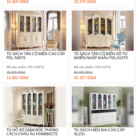
16.500.000đ
18.375.000đ
TỦ SÁCH TÂN CỔ ĐIỂN CAO CẤP
TỦ SÁCH TÂN CỔ ĐIỂN GỖ TỰ
FDL A06TS
NHIÊN NHẬP KHẨU FDLA10TS
Mã sản phẩm: FDL A06TS
Mã sản phẩm: FDLA10TS
25.000.000đ
80.000.000đ
14.962.500đ
42.427.500đ
TỦ HỒ SƠ GIÁM ĐỐC PHONG
TỦ SÁCH HIỆN ĐẠI CAO CẤP
CÁCH CHÂU ÂU HVM8801TS
SL231