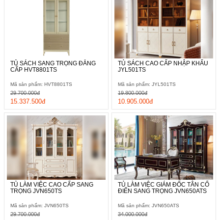
TỦ SÁCH SANG TRỌNG ĐẲNG
TỦ SÁCH CAO CẤP NHẬP KHẨU
CẤP HVT8801TS
JYL501TS
Mã sản phẩm: HVT8801TS
Mã sản phẩm: JYL501TS
29.700.000đ
19.800.000đ
15.337.500đ
10.905.000đ
TỦ LÀM VIỆC CAO CẤP SANG
TỦ LÀM VIỆC GIÁM ĐỐC TÂN CỔ
TRỌNG JVN650TS
ĐIỂN SANG TRỌNG JVN650ATS
Mã sản phẩm: JVN650TS
Mã sản phẩm: JVN650ATS
29.700.000đ
34.000.000đ