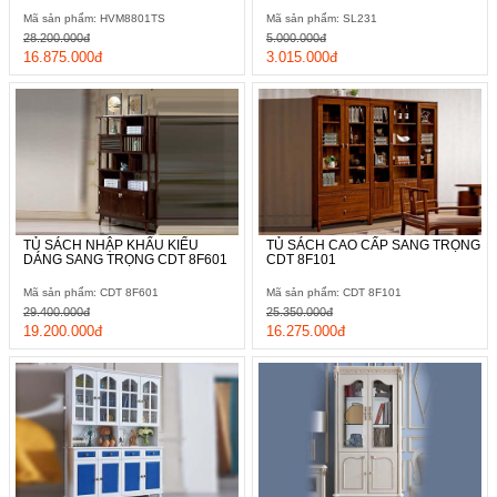
Mã sản phẩm: HVM8801TS
Mã sản phẩm: SL231
28.200.000đ
5.000.000đ
16.875.000đ
3.015.000đ
TỦ SÁCH NHẬP KHẨU KIỂU
TỦ SÁCH CAO CẤP SANG TRỌNG
DÁNG SANG TRỌNG CDT 8F601
CDT 8F101
Mã sản phẩm: CDT 8F601
Mã sản phẩm: CDT 8F101
29.400.000đ
25.350.000đ
19.200.000đ
16.275.000đ