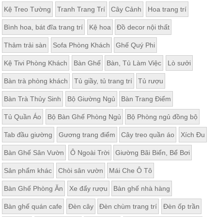
Kệ Treo Tường
Tranh Trang Trí
Cây Cảnh
Hoa trang trí
Bình hoa, bát đĩa trang trí
Kệ hoa
Đồ decor nội thất
Thảm trải sàn
Sofa Phòng Khách
Ghế Quý Phi
Kệ Tivi Phòng Khách
Bàn Ghế
Bàn, Tủ Làm Việc
Lò sưởi
Bàn trà phòng khách
Tủ giầy, tủ trang trí
Tủ rượu
Bàn Trà Thủy Sinh
Bộ Giường Ngủ
Bàn Trang Điểm
Tủ Quần Áo
Bộ Bàn Ghế Phòng Ngủ
Bộ Phòng ngủ đồng bộ
Tab đầu giường
Gương trang điểm
Cây treo quần áo
Xích Đu
Bàn Ghế Sân Vườn
Ô Ngoài Trời
Giường Bãi Biển, Bể Bơi
Sản phẩm khác
Chòi sân vườn
Mái Che Ô Tô
Bàn Ghế Phòng Ăn
Xe đẩy rượu
Bàn ghế nhà hàng
Bàn ghế quán cafe
Đèn cây
Đèn chùm trang trí
Đèn ốp trần