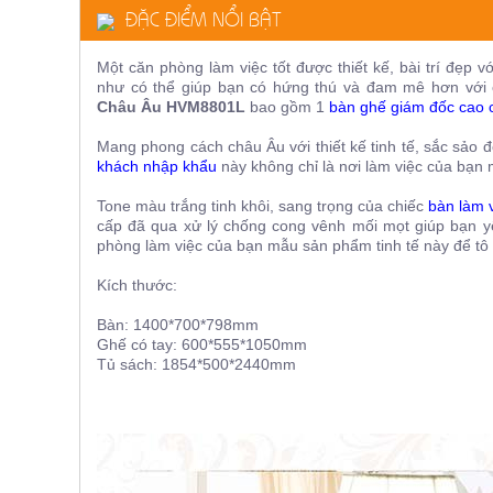
ĐẶC ĐIỂM NỔI BẬT
ăn,
ghế
ăn,
kệ
Một căn phòng làm việc tốt được thiết kế, bài trí đẹp
bếp
như có thể giúp bạn có hứng thú và đam mê hơn với
Châu Âu HVM8801L
bao gồm 1
bàn ghế giám đốc cao 
Nội
Thất
Mang phong cách châu Âu với thiết kế tinh tế, sắc sảo 
khách nhập khẩu
này không chỉ là nơi làm việc của bạn 
Ban
Công,
Tone màu trắng tinh khôi, sang trọng của chiếc
bàn làm 
Vườn
cấp đã qua xử lý chống cong vênh mối mọt giúp bạn 
Bàn
phòng làm việc của bạn mẫu sản phẩm tinh tế này để t
ghế
ban
Kích thước:
công,
xích
đu,
Bàn: 1400*700*798mm
ghế...
Ghế có tay: 600*555*1050mm
Tủ sách: 1854*500*2440mm
Phụ
Kiện
Trang
Trí
Cây
cảnh