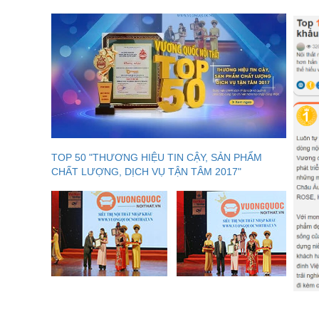
TOP 50 "THƯƠNG HIỆU TIN CẬY, SẢN PHẨM
CHẤT LƯỢNG, DỊCH VỤ TẬN TÂM 2017"