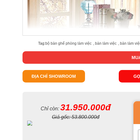
Tag:
bộ bàn ghế phòng làm việc
,
bàn làm việc
,
bàn làm việ
MUA
ĐỊA CHỈ SHOWROOM
GỌ
31.950.000đ
Chỉ còn:
Giá gốc:
53.800.000đ