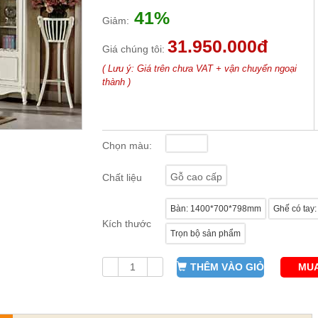
41%
Giảm:
31.950.000đ
Giá chúng tôi:
( Lưu ý: Giá trên chưa VAT + vận chuyển ngoại
thành )
Chọn màu:
Gỗ cao cấp
Chất liệu
Bàn: 1400*700*798mm
Ghế có ta
Kích thước
Trọn bộ sản phẩm
THÊM VÀO GIỎ
MUA