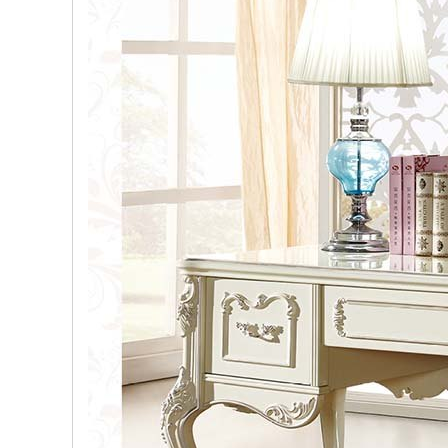
, đồ
trang
trí
Nội
Thất
Nhà
Hàng
Nội
Thất
Nhà
Hàng