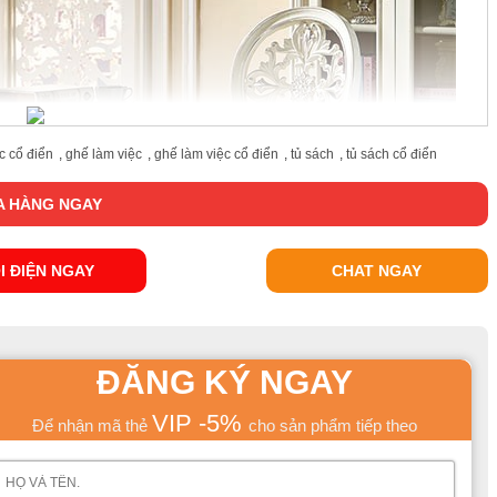
c cổ điển
,
ghế làm việc
,
ghế làm việc cổ điển
,
tủ sách
,
tủ sách cổ điển
 HÀNG NGAY
I ĐIỆN NGAY
CHAT NGAY
ĐĂNG KÝ NGAY
VIP -5%
Để nhận mã thẻ
cho sản phẩm tiếp theo