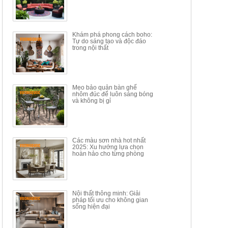
Mã sp: BT150.46
Mã sp: BBA90
17.617.500đ
9.217.500đ
34.100.000đ
16.200.000đ
Khám phá phong cách boho:
Tự do sáng tạo và độc đáo
trong nội thất
Mẹo bảo quản bàn ghế
nhôm đúc để luôn sáng bóng
BÀN GHẾ TRANG ĐIỂM
BỘ BÀN ĂN ĐẢO MẶT ĐÁ
và không bị gỉ
THÔNG MINH HIỆN ĐẠI
PHIẾN AK3699
TÍCH HỢP SẠC...
Mã sp: HH.BTD08
Mã sp: GXD160.76
6.510.000đ
19.965.000đ
11.200.000đ
33.000.000đ
Các màu sơn nhà hot nhất
2025: Xu hướng lựa chọn
hoàn hảo cho từng phòng
Nội thất thông minh: Giải
pháp tối ưu cho không gian
sống hiện đại