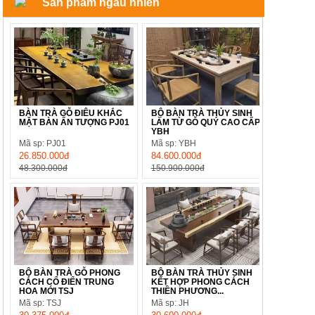
Sản phẩm ngẫu nhiên
BÀN TRÀ GỖ ĐIÊU KHẮC
BỘ BÀN TRÀ THỦY SINH
MẶT BÀN ẤN TƯỢNG PJ01
LÀM TỪ GỖ QUÝ CAO CẤP
YBH
Mã sp: PJ01
Mã sp: YBH
26.850.000đ
84.600.000đ
48.300.000đ
150.900.000đ
BỘ BÀN TRÀ GỖ PHONG
BỘ BÀN TRÀ THỦY SINH
CÁCH CỔ ĐIỂN TRUNG
KẾT HỢP PHONG CÁCH
HOA MỚI TSJ
THIỀN PHƯƠNG...
Mã sp: TSJ
Mã sp: JH