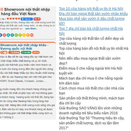
Top 10 cửa hàng nội thất uy tín ở Hà Nội
Địa chỉ bán ngoại thất sân vườn nhâp khẩu
Mua bàn ghế sân vườn ở đâu chất lượng
tốt?
Top 7 địa chỉ bàn trà chất lượng nhất Hà
Nội
T
op cửa hàng nội thất tân cổ điển đẹp và
chất lượng
Top cửa hàng bán đồ nội thất uy tín nhất Hà
Nội
Nên đến đâu mua ngoại thất sân vườn
đẹp?
Điểm mua ô che nắng ngoài trời Hà Nội
tuyệt vời
Mách bạn địa chỉ mua ô che nắng ngoài
trời đảm bảo
Cách chọn mua nội thất cho căn nhà của
bạn
Sản phẩm nội thất thông mình, mách bạn
địa chỉ tin cậy
Giải thưởng SAO VÀNG tôn vinh những
doanh nghiệp trẻ tiêu biểu năm 2016
Giải thưởng Top 50 "Thương hiệu tin cậy,
sản phẩm chất lượng, dịch vụ tận tâm
2017"