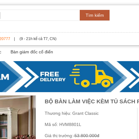
Tìm kiếm
20777
| (9 - 21h kể cả T7, CN)
c
Bàn giám đốc cổ điển
BỘ BÀN LÀM VIỆC KÈM TỦ SÁCH
Thương hiệu:
Grant Classic
Mã số:
HVM8801L
Giá thị trường:
53.800.000đ