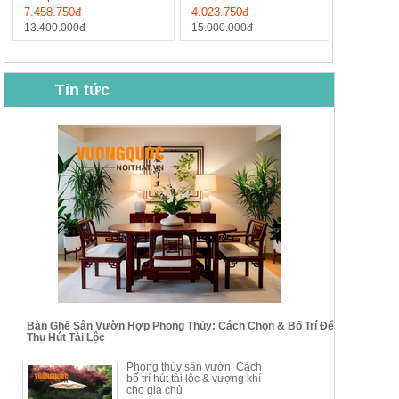
7.458.750đ
4.023.750đ
13.400.000đ
15.000.000đ
Tin tức
BỘ BÀN GHẾ CAFE NHẬP
BỘ BÀN TRÀ GỖ TỰ NHIÊN
KHẨU CAO CẤP HOY7006
PHONG CÁCH TRUNG HOA
KIỂU MỚI...
Mã sp: BT135
Mã sp: BT138.80
14.178.750đ
20.250.000đ
24.700.000đ
39.150.000đ
Bàn Ghế Sân Vườn Hợp Phong Thủy: Cách Chọn & Bố Trí Để
Thu Hút Tài Lộc
BỘ BÀN TRÀ GỖ PHONG
BỘ BÀN GHẾ CAFE KIỂU
Phong thủy sân vườn: Cách
CÁCH MỚI KẾT HỢP KHAY
DÁNG ĐƠN GIẢN HIỆN ĐẠI
bố trí hút tài lộc & vượng khí
NHÚNG TRÀ YDX
HOY8010
cho gia chủ