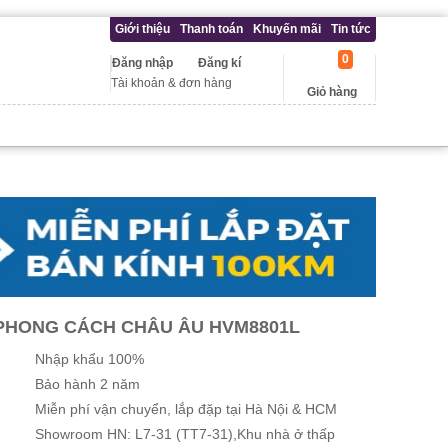
Giới thiệu
Thanh toán
Khuyến mãi
Tin tức
0
Đăng nhập
Đăng kí
Tài khoản & đơn hàng
Giỏ hàng
 PHONG CÁCH CHÂU ÂU HVM8801L
Nhập khẩu 100%
Bảo hành 2 năm
Miễn phí vận chuyển, lắp đặp tại Hà Nội & HCM
Showroom HN: L7-31 (TT7-31),Khu nhà ở thấp