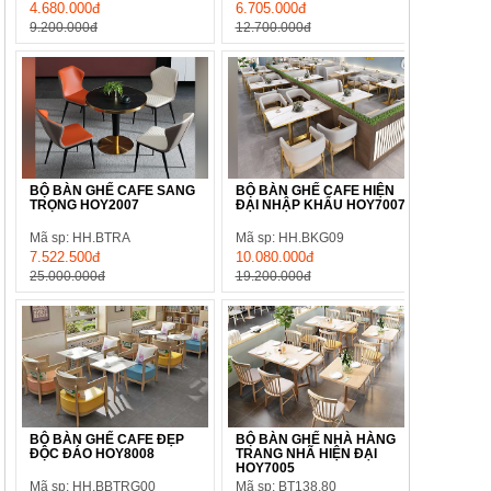
4.680.000đ
6.705.000đ
9.200.000đ
12.700.000đ
BỘ BÀN GHẾ CAFE SANG
BỘ BÀN GHẾ CAFE HIỆN
TRỌNG HOY2007
ĐẠI NHẬP KHẨU HOY7007
Mã sp: HH.BTRA
Mã sp: HH.BKG09
7.522.500đ
10.080.000đ
25.000.000đ
19.200.000đ
BỘ BÀN GHẾ CAFE ĐẸP
BỘ BÀN GHẾ NHÀ HÀNG
ĐỘC ĐÁO HOY8008
TRANG NHÃ HIỆN ĐẠI
HOY7005
Mã sp: HH.BBTRG00
Mã sp: BT138.80