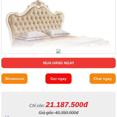
MUA HÀNG NGAY
Showroom
Gọi ngay
Chat ngay
Cùng với đó phần đầu giường của sản phẩm, thay vì là chất liệu
gỗ đã được bọc da cùng đệm mút cao cấp cách điệu với những
viên ngọc trai cùng màu mang đến những trải nghiệm đầy thú
vị, thoải mái hơn với cảm giác êm ái, dễ chịu.
21.187.500đ
Chỉ còn:
Giá gốc:
40.350.000đ