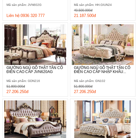
Mã sản phẩm: JVN602G
Mã sản phẩm: HH.GIUN24
40.500.000đ
Liên hệ:0936 320 777
21.187.500đ
GIƯỜNG NGỦ GỖ THẬT TÂN CỔ
GIƯỜNG NGỦ GỖ THẬT TÂN CỔ
ĐIỂN CAO CẤP JVN620AG
ĐIỂN CAO CẤP NHẬP KHẨU...
Mã sản phẩm: GDN216
Mã sản phẩm: GN102
51.800.000đ
51.800.000đ
27.206.250đ
27.206.250đ