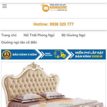
Trang
chủ
Nội
Hotline: 0936 320 777
Thất
Thông
Trang chủ
Nội Thất Phòng Ngủ
Bộ Giường Ngủ
Minh
Nội
Giường ngủ tân cổ điển
thất
thông
minh
Nội
Thất
Trẻ
Em
Giường
tầng,
bàn
học, tủ
sách
Nội