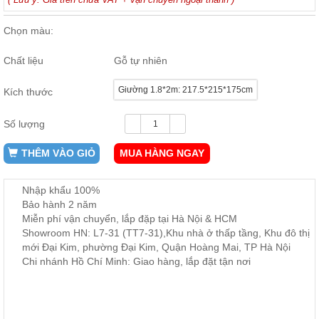
ăn,
ghế
Chọn màu:
ăn,
kệ
bếp
Chất liệu
Gỗ tự nhiên
Nội
Giường 1.8*2m: 217.5*215*175cm
Kích thước
Thất
Ban
Số lượng
Công,
Vườn
THÊM VÀO GIỎ
MUA HÀNG NGAY
Bàn
ghế
ban
công,
Nhập khẩu 100%
xích
Bảo hành 2 năm
đu,
Miễn phí vận chuyển, lắp đặp tại Hà Nội & HCM
ghế...
Showroom HN: L7-31 (TT7-31),Khu nhà ở thấp tầng, Khu đô thị
Phụ
mới Đại Kim, phường Đại Kim, Quận Hoàng Mai, TP Hà Nội
Chi nhánh Hồ Chí Minh: Giao hàng, lắp đặt tận nơi
Kiện
Trang
Trí
Cây
cảnh