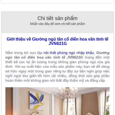
, đồ
trang
trí
Chi tiết sản phẩm
Nội
Nhấn vào đây để xem chi tiết sản phẩm
Thất
Nhà
Hàng
Giới thiệu về Giường ngủ tân cổ điển hoa văn tinh tế
JVN621G
Nội
Thất
Nhà
Nằm trong bộ sưu tập
n
ội thất phòng ngủ nhập khẩu
,
Giường
Hàng
ngủ tân cổ điển hoa văn tinh tế JVN621G
mang đến một
thiết kế cực kỳ ấn tượng trong không gian phòng ngủ của gia
đình. Với sự xuất hiện của mẫu sản phẩm này, bạn sẽ dễ dàng
sở hữu ngay một trong gian riêng tư đầy sự tiện nghi giúp việc
nghỉ ngơi thư giãn tốt hơn rất nhiều, đồng thời vừa góp phần
hoàn thiện một không gian nội thất đầy thẩm mỹ và đẳng cấp.