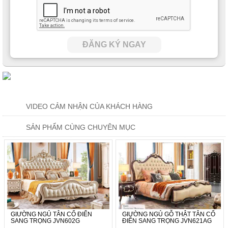
ĐĂNG KÝ NGAY
VIDEO CẢM NHẬN CỦA KHÁCH HÀNG
SẢN PHẨM CÙNG CHUYÊN MỤC
GIƯỜNG NGỦ TÂN CỔ ĐIỂN
GIƯỜNG NGỦ GỖ THẬT TÂN CỔ
SANG TRỌNG JVN602G
ĐIỂN SANG TRỌNG JVN621AG