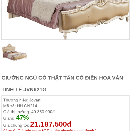
Thất
Phòng
Khách
Sofa,
tủ
rượu,
Bàn
trà...
Nội
Thất
Phòng
Ngủ
Giường
GIƯỜNG NGỦ GỖ THẬT TÂN CỔ ĐIỂN HOA VĂN
ngủ, tủ
áo, bàn
TINH TẾ JVN621G
trang
điểm
Thương hiệu:
Jovani
Nội
Mã số:
HH.GN214
Thất
Giá thị trường:
40.350.000đ
47%
Phòng
Giảm:
21.187.500đ
Ăn
Giá chúng tôi:
Bàn
( Lưu ý: Giá trên chưa VAT + vận chuyển ngoại thành )