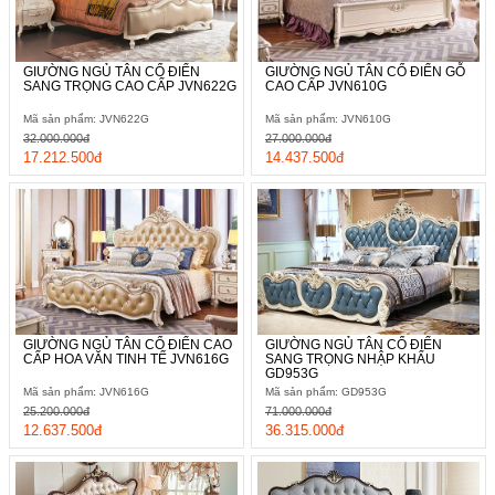
GIƯỜNG NGỦ TÂN CỔ ĐIỂN
GIƯỜNG NGỦ TÂN CỔ ĐIỂN GỖ
SANG TRỌNG CAO CẤP JVN622G
CAO CẤP JVN610G
Mã sản phẩm: JVN622G
Mã sản phẩm: JVN610G
32.000.000đ
27.000.000đ
17.212.500đ
14.437.500đ
GIƯỜNG NGỦ TÂN CỔ ĐIỂN CAO
GIƯỜNG NGỦ TÂN CỔ ĐIỂN
CẤP HOA VĂN TINH TẾ JVN616G
SANG TRỌNG NHẬP KHẨU
GD953G
Mã sản phẩm: JVN616G
Mã sản phẩm: GD953G
25.200.000đ
71.000.000đ
12.637.500đ
36.315.000đ