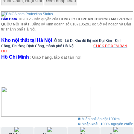
Ruột Chăn, Ruột Gối
Đệm nhập khẩu
Bản Bata
© 2012 - Bản quyền của
CÔNG TY CỔ PHẦN THƯƠNG MẠI VƯƠNG
QUỐC NỘI THẤT
. Đăng ký Kinh doanh số 0107105291 do Sở Kế hoạch và Đầu
tư Thành phố Hà Nội.
Kho nội thất tại Hà Nội
:
Ô 63 - Lô D, Khu đô thị mới Đại Kim - Định
Công, Phường Định Công, thành phố Hà Nội
CLICK ĐỂ XEM BẢN
ĐỒ
Hồ Chí Minh
Giao hàng, lắp đặt tận nơi
:
❶ Miễn phí lắp đặt 100km
❷ Nhập khẩu 100% nguyên chiếc
❸ Showroom rộng 3000m2