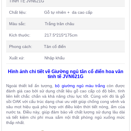
TINH TẾ JVN621G
Chất liệu: Gỗ tự nhiên + da cao cấp
Màu sắc: Trắng trân châu
Kích thước: 217.5*215*175cm
Phong cách: Tân cổ điển
Xuất xứ: Nhập khẩu
Hình ảnh chi tiết về Giường ngủ tân cổ điển hoa văn
tinh tế JVN621G
Ngoài thiết kế ấn tượng,
bộ giường ngủ màu trắng
còn được
đánh giá cao bởi sử dụng chất liệu gỗ cao cấp có độ bền, tính
liên kết chắc chắn và khả năng chịu lực tốt. Cùng với đó là gỗ
sồi OAK với cấu trúc dạng chai ưu việt giúp chống cong vênh và
sâu mọt hiệu quả phù hợp với điều kiện thời tiết nóng, ẩm của
nước ta. Điều này, giúp đảm bảo về chất lượng sử dụng lâu dài
và tiết kiệm chi phí mua sắm nội thất phòng ngủ xuống mức
thấp nhất.