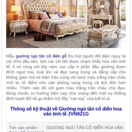
Mẫu
giường
ngủ tân cổ điển gỗ
thu hút người đối diện ngay từ
cái nhìn đầu tiên, bởi các chi tiết được chạm khắc hoa văn tinh
tế, tỉ mỉ cùng với lớp nệm cao cấp ở phần đầu giường được
đính ngọc trai, toát lên vẻ đẹp sang trọng và đẳng cấp cho
không gian mà nó hiện hữu cùng với tone màu trắng trân châu
mới lạ, tô điểm cho căn phòng sang trọng và lịch lãm hơn
nhiều. Thêm vào đó với gam màu trắng trân châu chủ đạo,
đúng chuẩn xu hướng hiện nay như mang đến một sự khẳng
định tuyệt đối về gu thẩm mỹ đầy "cao tay" của bất kì ai.
Thông số kỹ thuật về Giường ngủ tân cổ điển hoa
văn tinh tế JVN621G
Tên sản phẩm: GIƯỜNG NGỦ TÂN CỔ ĐIỂN HOA VĂN