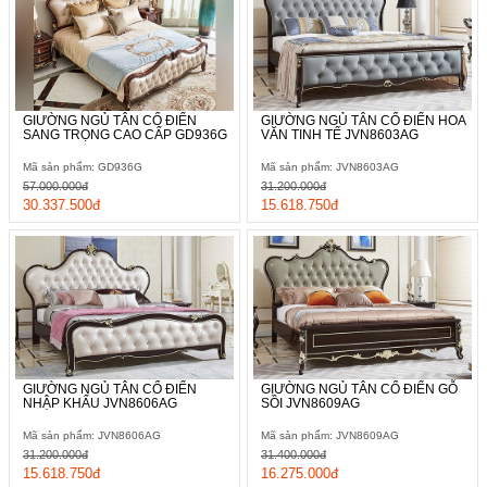
GIƯỜNG NGỦ TÂN CỔ ĐIỂN
GIƯỜNG NGỦ TÂN CỔ ĐIỂN HOA
SANG TRỌNG CAO CẤP GD936G
VĂN TINH TẾ JVN8603AG
Mã sản phẩm: GD936G
Mã sản phẩm: JVN8603AG
57.000.000đ
31.200.000đ
30.337.500đ
15.618.750đ
GIƯỜNG NGỦ TÂN CỔ ĐIỂN
GIƯỜNG NGỦ TÂN CỔ ĐIỂN GỖ
NHẬP KHẨU JVN8606AG
SỒI JVN8609AG
Mã sản phẩm: JVN8606AG
Mã sản phẩm: JVN8609AG
31.200.000đ
31.400.000đ
15.618.750đ
16.275.000đ