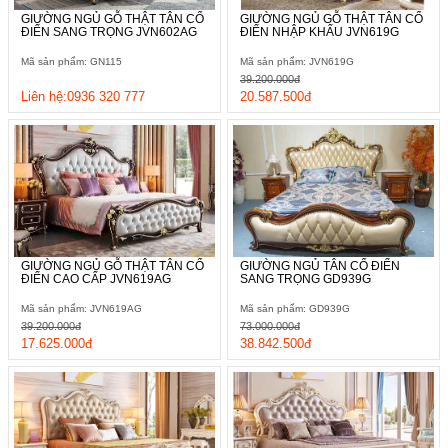
GIƯỜNG NGỦ GỖ THẬT TÂN CỔ
GIƯỜNG NGỦ GỖ THẬT TÂN CỔ
ĐIỂN SANG TRỌNG JVN602AG
ĐIỂN NHẬP KHẨU JVN619G
Mã sản phẩm: GN115
Mã sản phẩm: JVN619G
39.200.000đ
Liên hệ:0936 320 777
20.587.500đ
GIƯỜNG NGỦ GỖ THẬT TÂN CỔ
GIƯỜNG NGỦ TÂN CỔ ĐIỂN
ĐIỂN CAO CẤP JVN619AG
SANG TRỌNG GD939G
Mã sản phẩm: JVN619AG
Mã sản phẩm: GD939G
39.200.000đ
73.000.000đ
17.625.000đ
38.842.500đ