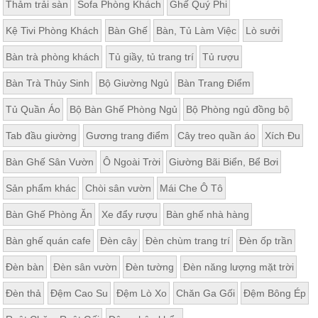
Thảm trải sàn
Sofa Phòng Khách
Ghế Quý Phi
Kệ Tivi Phòng Khách
Bàn Ghế
Bàn, Tủ Làm Việc
Lò sưởi
Bàn trà phòng khách
Tủ giầy, tủ trang trí
Tủ rượu
Bàn Trà Thủy Sinh
Bộ Giường Ngủ
Bàn Trang Điểm
Tủ Quần Áo
Bộ Bàn Ghế Phòng Ngủ
Bộ Phòng ngủ đồng bộ
Tab đầu giường
Gương trang điểm
Cây treo quần áo
Xích Đu
Bàn Ghế Sân Vườn
Ô Ngoài Trời
Giường Bãi Biển, Bể Bơi
Sản phẩm khác
Chòi sân vườn
Mái Che Ô Tô
Bàn Ghế Phòng Ăn
Xe đẩy rượu
Bàn ghế nhà hàng
Bàn ghế quán cafe
Đèn cây
Đèn chùm trang trí
Đèn ốp trần
Đèn bàn
Đèn sân vườn
Đèn tường
Đèn năng lượng mặt trời
Đèn thả
Đệm Cao Su
Đệm Lò Xo
Chăn Ga Gối
Đệm Bông Ép