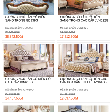
GIƯỜNG NGỦ TÂN CỔ ĐIỂN
GIƯỜNG NGỦ TÂN CỔ ĐIỂN
SANG TRỌNG GD939G
SANG TRỌNG CAO CẤP JVN622G
Mã sản phẩm: GD939G
Mã sản phẩm: JVN622G
73.000.000đ
32.000.000đ
38.842.500đ
17.212.500đ
GIƯỜNG NGỦ TÂN CỔ ĐIỂN GỖ
GIƯỜNG NGỦ TÂN CỔ ĐIỂN CAO
CAO CẤP JVN610G
CẤP HOA VĂN TINH TẾ JVN616G
Mã sản phẩm: JVN610G
Mã sản phẩm: JVN616G
27.000.000đ
25.200.000đ
14.437.500đ
12.637.500đ