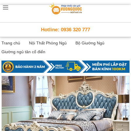
Trang
chủ
Nội
Hotline: 0936 320 777
Thất
Thông
Trang chủ
Nội Thất Phòng Ngủ
Bộ Giường Ngủ
Minh
Nội
Giường ngủ tân cổ điển
thất
thông
minh
Nội
Thất
Trẻ
Em
Giường
tầng,
bàn
học, tủ
sách
Nội