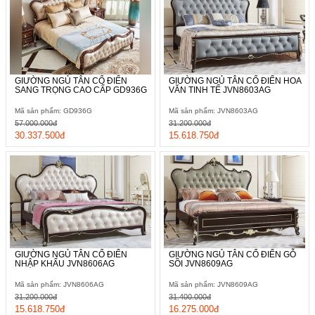
GIƯỜNG NGỦ TÂN CỔ ĐIỂN
GIƯỜNG NGỦ TÂN CỔ ĐIỂN HOA
SANG TRỌNG CAO CẤP GD936G
VĂN TINH TẾ JVN8603AG
Mã sản phẩm: GD936G
Mã sản phẩm: JVN8603AG
57.000.000đ
31.200.000đ
30.337.500đ
15.618.750đ
GIƯỜNG NGỦ TÂN CỔ ĐIỂN
GIƯỜNG NGỦ TÂN CỔ ĐIỂN GỖ
NHẬP KHẨU JVN8606AG
SỒI JVN8609AG
Mã sản phẩm: JVN8606AG
Mã sản phẩm: JVN8609AG
31.200.000đ
31.400.000đ
15.618.750đ
16.275.000đ