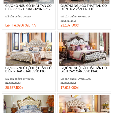
nên vô cùng sống động và tạo được sức cuốn hút riêng biệt cho
GIƯỜNG NGỦ GỖ THẬT TÂN CỔ
GIƯỜNG NGỦ GỖ THẬT TÂN CỔ
sản phẩm.
ĐIỂN SANG TRỌNG JVN602AG
ĐIỂN HOA VĂN TINH TẾ...
Mã sản phẩm: GN115
Mã sản phẩm: HH.GN214
40.350.000đ
Liên hệ:0936 320 777
21.187.500đ
GIƯỜNG NGỦ GỖ THẬT TÂN CỔ
GIƯỜNG NGỦ GỖ THẬT TÂN CỔ
ĐIỂN NHẬP KHẨU JVN619G
ĐIỂN CAO CẤP JVN619AG
Mã sản phẩm: JVN619G
Mã sản phẩm: JVN619AG
39.200.000đ
39.200.000đ
20.587.500đ
17.625.000đ
Dưới đây là kích thước chi tiết của sản phẩm, các thông số
được tính toán dựa trên các tiêu chuẩn quy định nghiêm ngặt
để đảm bảo cho chất lượng tổng thể.