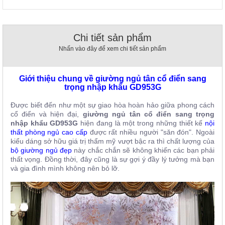
, đồ
trang
trí
Chi tiết sản phẩm
Nội
Nhấn vào đây để xem chi tiết sản phẩm
Thất
Nhà
Hàng
Giới thiệu chung về giường ngủ tân cổ điển sang
Nội
trọng nhập khẩu GD953G
Thất
Nhà
Được biết đến như một sự giao hòa hoàn hảo giữa phong cách
Hàng
cổ điển và hiện đại,
giường ngủ tân cổ điển sang trọng
nhập khẩu GD953G
hiện đang là một trong những thiết kế
nội
thất phòng ngủ cao cấp
được rất nhiều người "săn đón". Ngoài
kiểu dáng sở hữu giá trị thẩm mỹ vượt bậc ra thì chất lượng của
bộ giường ngủ đẹp
này chắc chắn sẽ không khiến các bạn phải
thất vọng. Đồng thời, đây cũng là sự gợi ý đầy lý tưởng mà bạn
và gia đình mình không nên bỏ lỡ.