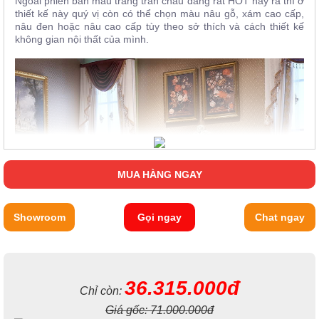
Ngoài phiên bản màu trắng trân châu đang rất HOT này ra thì ở
thiết kế này quý vị còn có thể chọn màu nâu gỗ, xám cao cấp,
nâu đen hoặc nâu cao cấp tùy theo sở thích và cách thiết kế
không gian nội thất của mình.
MUA HÀNG NGAY
Showroom
Gọi ngay
Chat ngay
36.315.000đ
Chỉ còn:
Giá gốc:
71.000.000đ