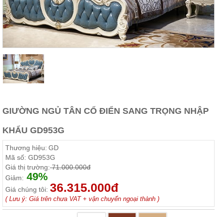
Thất
Phòng
Khách
Sofa,
tủ
rượu,
Bàn
trà...
Nội
Thất
Phòng
GIƯỜNG NGỦ TÂN CỔ ĐIỂN SANG TRỌNG NHẬP
Ngủ
Giường
KHẨU GD953G
ngủ, tủ
áo, bàn
Thương hiệu:
GD
trang
điểm
Mã số:
GD953G
Giá thị trường:
71.000.000đ
Nội
49%
Giảm:
36.315.000đ
Thất
Giá chúng tôi:
Phòng
( Lưu ý: Giá trên chưa VAT + vận chuyển ngoại thành )
Ăn
Bàn