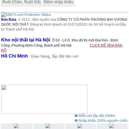
Ruột Chăn, Ruột Gối
Đệm nhập khẩu
Bản Bata
© 2012 - Bản quyền của
CÔNG TY CỔ PHẦN THƯƠNG MẠI VƯƠNG
QUỐC NỘI THẤT
. Đăng ký Kinh doanh số 0107105291 do Sở Kế hoạch và Đầu
tư Thành phố Hà Nội.
Kho nội thất tại Hà Nội
:
Ô 63 - Lô D, Khu đô thị mới Đại Kim - Định
Công, Phường Định Công, thành phố Hà Nội
CLICK ĐỂ XEM BẢN
ĐỒ
Hồ Chí Minh
Giao hàng, lắp đặt tận nơi
:
❶ Miễn phí lắp đặt 100km
❷ Nhập khẩu 100% nguyên chiếc
❸ Showroom rộng 3000m2