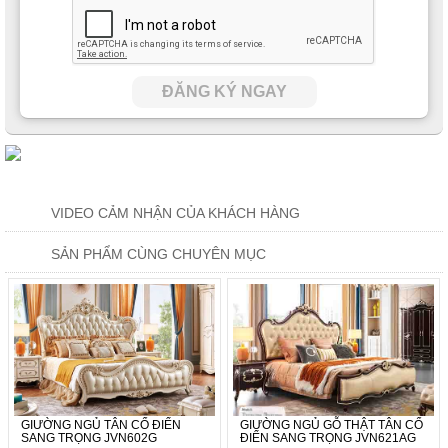
Khung giường được gia công hoàn toàn từ gỗ tự nhiên kết hợp
với sơn Lacker không mùi bảo vệ môi trường và đặc biệt là rất
ĐĂNG KÝ NGAY
lành tính, an toàn với sức khỏe người dùng.
VIDEO CẢM NHẬN CỦA KHÁCH HÀNG
SẢN PHẨM CÙNG CHUYÊN MỤC
GIƯỜNG NGỦ TÂN CỔ ĐIỂN
GIƯỜNG NGỦ GỖ THẬT TÂN CỔ
SANG TRỌNG JVN602G
ĐIỂN SANG TRỌNG JVN621AG