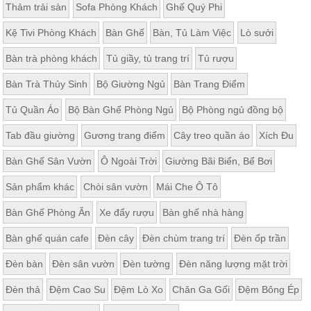
Thảm trải sàn
Sofa Phòng Khách
Ghế Quý Phi
Kệ Tivi Phòng Khách
Bàn Ghế
Bàn, Tủ Làm Việc
Lò sưởi
Bàn trà phòng khách
Tủ giầy, tủ trang trí
Tủ rượu
Bàn Trà Thủy Sinh
Bộ Giường Ngủ
Bàn Trang Điểm
Tủ Quần Áo
Bộ Bàn Ghế Phòng Ngủ
Bộ Phòng ngủ đồng bộ
Tab đầu giường
Gương trang điểm
Cây treo quần áo
Xích Đu
Bàn Ghế Sân Vườn
Ô Ngoài Trời
Giường Bãi Biển, Bể Bơi
Sản phẩm khác
Chòi sân vườn
Mái Che Ô Tô
Bàn Ghế Phòng Ăn
Xe đẩy rượu
Bàn ghế nhà hàng
Bàn ghế quán cafe
Đèn cây
Đèn chùm trang trí
Đèn ốp trần
Đèn bàn
Đèn sân vườn
Đèn tường
Đèn năng lượng mặt trời
Đèn thả
Đệm Cao Su
Đệm Lò Xo
Chăn Ga Gối
Đệm Bông Ép