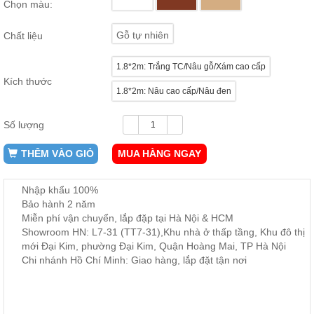
Chọn màu:
ăn,
ghế
ăn,
Gỗ tự nhiên
Chất liệu
kệ
bếp
1.8*2m: Trắng TC/Nâu gỗ/Xám cao cấp
Nội
Kích thước
1.8*2m: Nâu cao cấp/Nâu đen
Thất
Ban
Công,
Số lượng
Vườn
THÊM VÀO GIỎ
MUA HÀNG NGAY
Bàn
ghế
ban
công,
Nhập khẩu 100%
xích
Bảo hành 2 năm
đu,
ghế...
Miễn phí vận chuyển, lắp đặp tại Hà Nội & HCM
Showroom HN: L7-31 (TT7-31),Khu nhà ở thấp tầng, Khu đô thị
Phụ
mới Đại Kim, phường Đại Kim, Quận Hoàng Mai, TP Hà Nội
Kiện
Chi nhánh Hồ Chí Minh: Giao hàng, lắp đặt tận nơi
Trang
Trí
Cây
cảnh