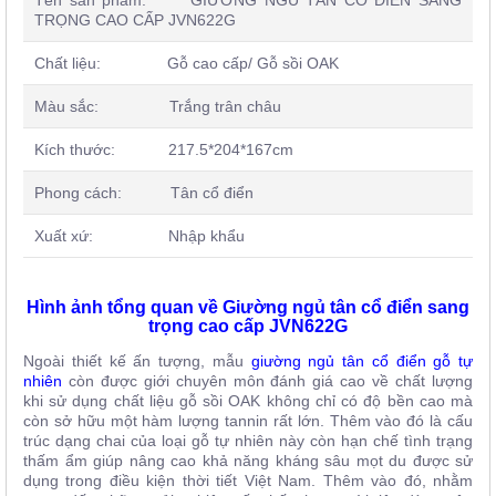
TRỌNG CAO CẤP JVN622G
Chất liệu: Gỗ cao cấp/ Gỗ sồi OAK
Màu sắc: Trắng trân châu
Kích thước: 217.5*204*167cm
Phong cách: Tân cổ điển
Xuất xứ: Nhập khẩu
Hình ảnh tổng quan về Giường ngủ tân cổ điển sang
trọng cao cấp JVN622G
Ngoài thiết kế ấn tượng, mẫu
giường ngủ
tân cổ điển gỗ tự
nhiên
còn được giới chuyên môn đánh giá cao về chất lượng
khi sử dụng chất liệu gỗ sồi OAK không chỉ có độ bền cao mà
còn sở hữu một hàm lượng tannin rất lớn. Thêm vào đó là cấu
trúc dạng chai của loại gỗ tự nhiên này còn hạn chế tình trạng
thấm ẩm giúp nâng cao khả năng kháng sâu mọt du được sử
dụng trong điều kiện thời tiết Việt Nam. Thêm vào đó, nhằm