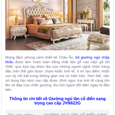
Mang đậm phong cách thiết kế Châu Âu,
bộ giường ngủ nhập
khẩu
được làm hoàn toàn bằng chất liệu gỗ cao cấp/ gỗ sồi
OAK, qua bàn tay khéo léo của những người nghệ nhân hàng
đầu trên thế giới được chạm khắc tinh tế, tỉ mỉ tạo điểm nhấn
cực kỳ nổi bật trong không gian mà nó hiện hữu. Hơn thế, việc
sử dụng lớp nệm cao cấp được đính ngọc trai tinh tế càng tôn
lên vẻ đẹp của chiếc giường, thu hút người đối diện ngày từ đầu
tiên.
Thông tin chi tiết về Giường ngủ tân cổ điển sang
trọng cao cấp JVN622G
Tên sản phẩm: GIƯỜNG NGỦ TÂN CỔ ĐIỂN SANG