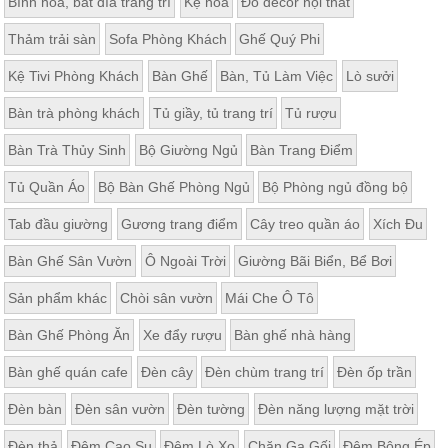
Bình hoa, bát đĩa trang trí
Kệ hoa
Đồ decor nội thất
Thảm trải sàn
Sofa Phòng Khách
Ghế Quý Phi
Kệ Tivi Phòng Khách
Bàn Ghế
Bàn, Tủ Làm Việc
Lò sưởi
Bàn trà phòng khách
Tủ giầy, tủ trang trí
Tủ rượu
Bàn Trà Thủy Sinh
Bộ Giường Ngủ
Bàn Trang Điểm
Tủ Quần Áo
Bộ Bàn Ghế Phòng Ngủ
Bộ Phòng ngủ đồng bộ
Tab đầu giường
Gương trang điểm
Cây treo quần áo
Xích Đu
Bàn Ghế Sân Vườn
Ô Ngoài Trời
Giường Bãi Biển, Bể Bơi
Sản phẩm khác
Chòi sân vườn
Mái Che Ô Tô
Bàn Ghế Phòng Ăn
Xe đẩy rượu
Bàn ghế nhà hàng
Bàn ghế quán cafe
Đèn cây
Đèn chùm trang trí
Đèn ốp trần
Đèn bàn
Đèn sân vườn
Đèn tường
Đèn năng lượng mặt trời
Đèn thả
Đệm Cao Su
Đệm Lò Xo
Chăn Ga Gối
Đệm Bông Ép