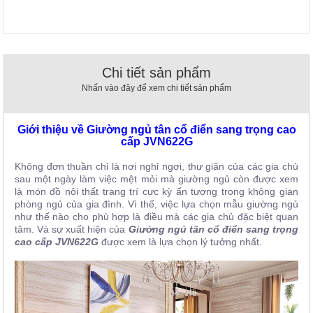
, đồ
trang
trí
Nội
Chi tiết sản phẩm
Thất
Nhà
Nhấn vào đây để xem chi tiết sản phẩm
Hàng
Nội
Thất
Giới thiệu về Giường ngủ tân cổ điển sang trọng cao
Nhà
cấp JVN622G
Hàng
Không đơn thuần chỉ là nơi nghỉ ngơi, thư giãn của các gia chủ
sau một ngày làm việc mệt mỏi mà giường ngủ còn được xem
là món đồ nội thất trang trí cực kỳ ấn tượng trong không gian
phòng ngủ của gia đình. Vì thế, việc lựa chọn mẫu giường ngủ
như thế nào cho phù hợp là điều mà các gia chủ đặc biệt quan
tâm. Và sự xuất hiện của
Giường ngủ tân cổ điển sang trọng
cao cấp
JVN622G
được xem là lựa chọn lý tưởng nhất.