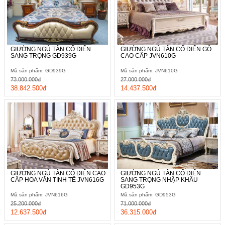
GIƯỜNG NGỦ TÂN CỔ ĐIỂN
GIƯỜNG NGỦ TÂN CỔ ĐIỂN GỖ
SANG TRỌNG GD939G
CAO CẤP JVN610G
Mã sản phẩm: GD939G
Mã sản phẩm: JVN610G
73.000.000đ
27.000.000đ
38.842.500đ
14.437.500đ
GIƯỜNG NGỦ TÂN CỔ ĐIỂN CAO
GIƯỜNG NGỦ TÂN CỔ ĐIỂN
CẤP HOA VĂN TINH TẾ JVN616G
SANG TRỌNG NHẬP KHẨU
GD953G
Mã sản phẩm: JVN616G
Mã sản phẩm: GD953G
25.200.000đ
71.000.000đ
12.637.500đ
36.315.000đ