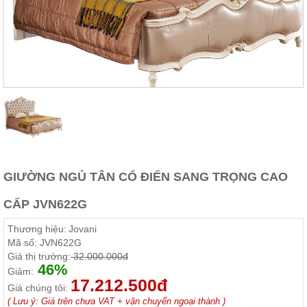
Thất
Phòng
Khách
Sofa,
tủ
rượu,
Bàn
trà...
Nội
Thất
Phòng
Ngủ
GIƯỜNG NGỦ TÂN CỔ ĐIỂN SANG TRỌNG CAO
Giường
ngủ, tủ
áo, bàn
CẤP JVN622G
trang
điểm
Thương hiệu:
Jovani
Mã số:
JVN622G
Nội
Giá thị trường:
32.000.000đ
Thất
46%
Giảm:
Phòng
17.212.500đ
Giá chúng tôi:
Ăn
( Lưu ý: Giá trên chưa VAT + vận chuyển ngoại thành )
Bàn