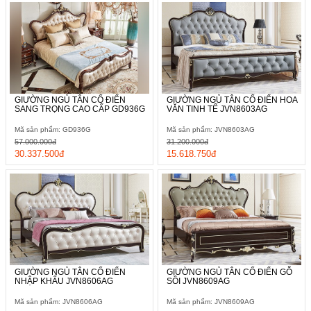
GIƯỜNG NGỦ TÂN CỔ ĐIỂN
GIƯỜNG NGỦ TÂN CỔ ĐIỂN HOA
SANG TRỌNG CAO CẤP GD936G
VĂN TINH TẾ JVN8603AG
Mã sản phẩm: GD936G
Mã sản phẩm: JVN8603AG
57.000.000đ
31.200.000đ
30.337.500đ
15.618.750đ
GIƯỜNG NGỦ TÂN CỔ ĐIỂN
GIƯỜNG NGỦ TÂN CỔ ĐIỂN GỖ
NHẬP KHẨU JVN8606AG
SỒI JVN8609AG
Mã sản phẩm: JVN8606AG
Mã sản phẩm: JVN8609AG