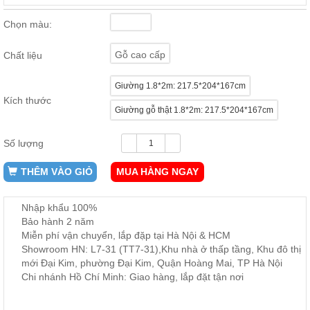
ăn,
ghế
Chọn màu:
ăn,
kệ
bếp
Gỗ cao cấp
Chất liệu
Nội
Giường 1.8*2m: 217.5*204*167cm
Thất
Kích thước
Ban
Giường gỗ thật 1.8*2m: 217.5*204*167cm
Công,
Vườn
Số lượng
Bàn
ghế
THÊM VÀO GIỎ
MUA HÀNG NGAY
ban
công,
xích
đu,
Nhập khẩu 100%
ghế...
Bảo hành 2 năm
Miễn phí vận chuyển, lắp đặp tại Hà Nội & HCM
Phụ
Showroom HN: L7-31 (TT7-31),Khu nhà ở thấp tầng, Khu đô thị
Kiện
mới Đại Kim, phường Đại Kim, Quận Hoàng Mai, TP Hà Nội
Trang
Chi nhánh Hồ Chí Minh: Giao hàng, lắp đặt tận nơi
Trí
Cây
cảnh