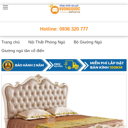
Trang
chủ
Nội
Hotline: 0936 320 777
Thất
Thông
Trang chủ
Nội Thất Phòng Ngủ
Bộ Giường Ngủ
Minh
Nội
Giường ngủ tân cổ điển
thất
thông
minh
Nội
Thất
Trẻ
Em
Giường
tầng,
bàn
học, tủ
sách
Nội