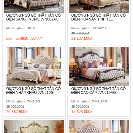
GIƯỜNG NGỦ GỖ THẬT TÂN CỔ
GIƯỜNG NGỦ GỖ THẬT TÂN CỔ
ĐIỂN SANG TRỌNG JVN602AG
ĐIỂN HOA VĂN TINH TẾ...
Mã sản phẩm: GN115
Mã sản phẩm: HH.GN214
40.350.000đ
Liên hệ:0936 320 777
21.187.500đ
GIƯỜNG NGỦ GỖ THẬT TÂN CỔ
GIƯỜNG NGỦ GỖ THẬT TÂN CỔ
ĐIỂN NHẬP KHẨU JVN619G
ĐIỂN CAO CẤP JVN619AG
Mã sản phẩm: JVN619G
Mã sản phẩm: JVN619AG
39.200.000đ
39.200.000đ
20.587.500đ
17.625.000đ