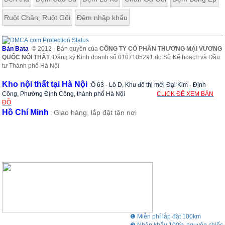
Ruột Chăn, Ruột Gối
Đệm nhập khẩu
Bản Bata
© 2012 - Bản quyền của
CÔNG TY CỔ PHẦN THƯƠNG MẠI VƯƠNG
QUỐC NỘI THẤT
. Đăng ký Kinh doanh số 0107105291 do Sở Kế hoạch và Đầu
tư Thành phố Hà Nội.
Kho nội thất tại Hà Nội
:
Ô 63 - Lô D, Khu đô thị mới Đại Kim - Định
Công, Phường Định Công, thành phố Hà Nội
CLICK ĐỂ XEM BẢN
ĐỒ
Hồ Chí Minh
Giao hàng, lắp đặt tận nơi
:
❶ Miễn phí lắp đặt 100km
❷ Nhập khẩu 100% nguyên chiếc