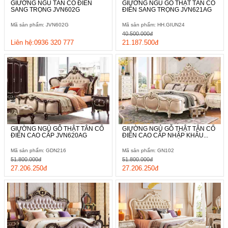
GIƯỜNG NGỦ TÂN CỔ ĐIỂN
GIƯỜNG NGỦ GỖ THẬT TÂN CỔ
SANG TRỌNG JVN602G
ĐIỂN SANG TRỌNG JVN621AG
Mã sản phẩm: JVN602G
Mã sản phẩm: HH.GIUN24
40.500.000đ
Liên hệ:0936 320 777
21.187.500đ
GIƯỜNG NGỦ GỖ THẬT TÂN CỔ
GIƯỜNG NGỦ GỖ THẬT TÂN CỔ
ĐIỂN CAO CẤP JVN620AG
ĐIỂN CAO CẤP NHẬP KHẨU...
Mã sản phẩm: GDN216
Mã sản phẩm: GN102
51.800.000đ
51.800.000đ
27.206.250đ
27.206.250đ