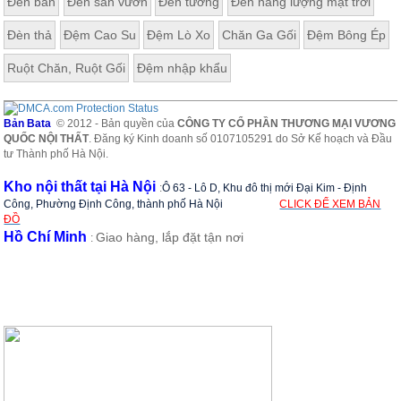
Đèn bàn
Đèn sân vườn
Đèn tường
Đèn năng lượng mặt trời
Đèn thả
Đệm Cao Su
Đệm Lò Xo
Chăn Ga Gối
Đệm Bông Ép
Ruột Chăn, Ruột Gối
Đệm nhập khẩu
Bản Bata
© 2012 - Bản quyền của
CÔNG TY CỔ PHẦN THƯƠNG MẠI VƯƠNG
QUỐC NỘI THẤT
. Đăng ký Kinh doanh số 0107105291 do Sở Kế hoạch và Đầu
tư Thành phố Hà Nội.
Kho nội thất tại Hà Nội
:
Ô 63 - Lô D, Khu đô thị mới Đại Kim - Định
Công, Phường Định Công, thành phố Hà Nội
CLICK ĐỂ XEM BẢN
ĐỒ
Hồ Chí Minh
Giao hàng, lắp đặt tận nơi
: