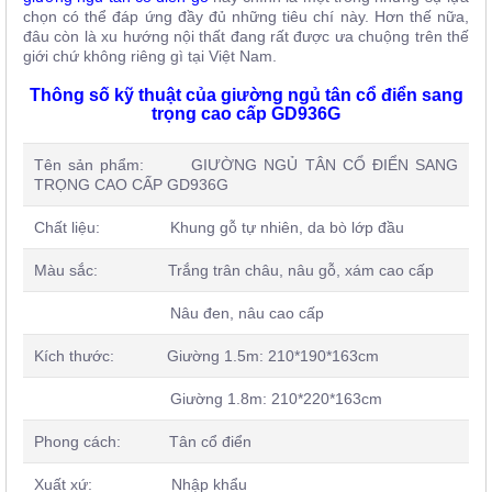
chọn có thể đáp ứng đầy đủ những tiêu chí này. Hơn thế nữa,
đâu còn là xu hướng nội thất đang rất được ưa chuộng trên thế
giới chứ không riêng gì tại Việt Nam.
Thông số kỹ thuật của giường ngủ tân cổ điển sang
trọng cao cấp GD936G
Tên sản phẩm: GIƯỜNG NGỦ TÂN CỔ ĐIỂN SANG
TRỌNG CAO CẤP GD936G
Chất liệu: Khung gỗ tự nhiên, da bò lớp đầu
Màu sắc: Trắng trân châu, nâu gỗ, xám cao cấp
Nâu đen, nâu cao cấp
Kích thước: Giường 1.5m: 210*190*163cm
Giường 1.8m: 210*220*163cm
Phong cách: Tân cổ điển
Xuất xứ: Nhập khẩu