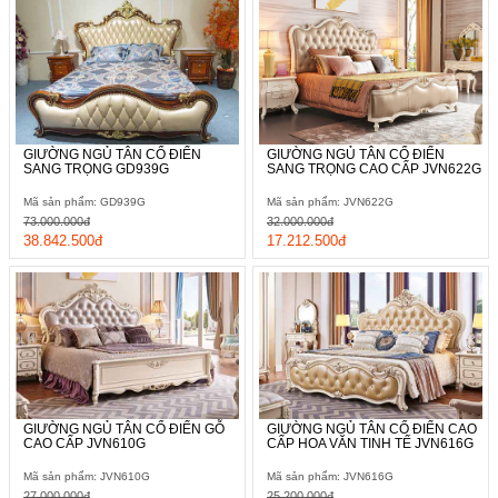
GIƯỜNG NGỦ TÂN CỔ ĐIỂN
GIƯỜNG NGỦ TÂN CỔ ĐIỂN
SANG TRỌNG GD939G
SANG TRỌNG CAO CẤP JVN622G
Mã sản phẩm: GD939G
Mã sản phẩm: JVN622G
73.000.000đ
32.000.000đ
38.842.500đ
17.212.500đ
GIƯỜNG NGỦ TÂN CỔ ĐIỂN GỖ
GIƯỜNG NGỦ TÂN CỔ ĐIỂN CAO
CAO CẤP JVN610G
CẤP HOA VĂN TINH TẾ JVN616G
Mã sản phẩm: JVN610G
Mã sản phẩm: JVN616G
27.000.000đ
25.200.000đ