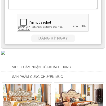
Ngoài ra phần đầu giường còn được kết hợp với bọt biển đàn
hồi cao, khi tựa lưng vào sẽ luôn cảm nhận được sự êm ái,
thoải mái giúp xua đi những cơn đau nhức, mệt mỏi hàng ngày.
ĐĂNG KÝ NGAY
VIDEO CẢM NHẬN CỦA KHÁCH HÀNG
SẢN PHẨM CÙNG CHUYÊN MỤC