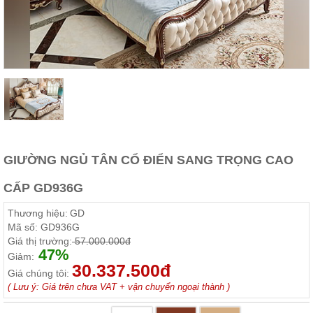
Thất
Phòng
Khách
Sofa,
tủ
rượu,
Bàn
trà...
Nội
Thất
Phòng
GIƯỜNG NGỦ TÂN CỔ ĐIỂN SANG TRỌNG CAO
Ngủ
Giường
CẤP GD936G
ngủ, tủ
áo, bàn
Thương hiệu:
GD
trang
điểm
Mã số:
GD936G
Giá thị trường:
57.000.000đ
Nội
47%
Giảm:
30.337.500đ
Thất
Giá chúng tôi:
Phòng
( Lưu ý: Giá trên chưa VAT + vận chuyển ngoại thành )
Ăn
Bàn