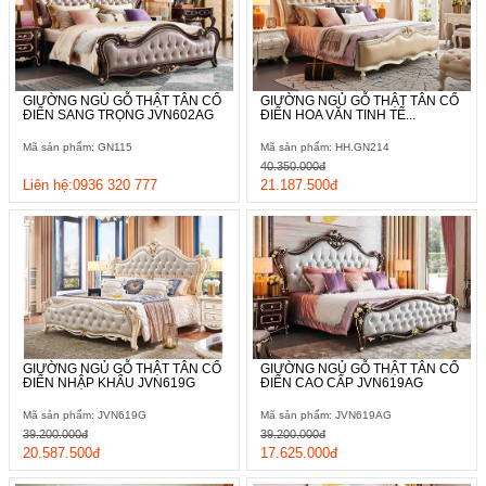
GIƯỜNG NGỦ GỖ THẬT TÂN CỔ
GIƯỜNG NGỦ GỖ THẬT TÂN CỔ
ĐIỂN SANG TRỌNG JVN602AG
ĐIỂN HOA VĂN TINH TẾ...
Mã sản phẩm: GN115
Mã sản phẩm: HH.GN214
40.350.000đ
Liên hệ:0936 320 777
21.187.500đ
Đối với sản phẩm của chúng tôi, chất liệu luôn là yếu tố được
chọn lọc, đánh giá một cách kỹ lưỡng nhất từ đó mới có thể
mang đến một cam kết xứng tầm về chất lượng.
GIƯỜNG NGỦ GỖ THẬT TÂN CỔ
GIƯỜNG NGỦ GỖ THẬT TÂN CỔ
ĐIỂN NHẬP KHẨU JVN619G
ĐIỂN CAO CẤP JVN619AG
Mã sản phẩm: JVN619G
Mã sản phẩm: JVN619AG
39.200.000đ
39.200.000đ
20.587.500đ
17.625.000đ