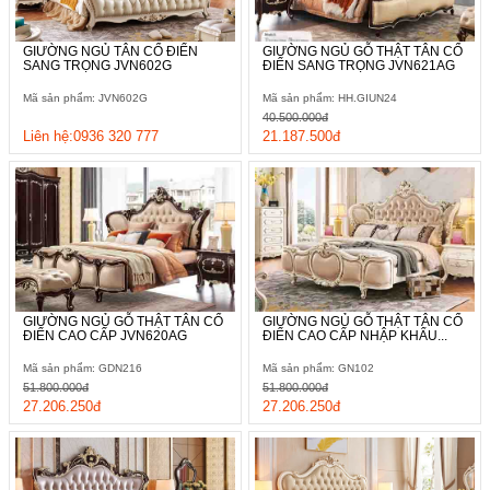
GIƯỜNG NGỦ TÂN CỔ ĐIỂN
GIƯỜNG NGỦ GỖ THẬT TÂN CỔ
SANG TRỌNG JVN602G
ĐIỂN SANG TRỌNG JVN621AG
Mã sản phẩm: JVN602G
Mã sản phẩm: HH.GIUN24
40.500.000đ
Liên hệ:0936 320 777
21.187.500đ
Điểm nhấn nổi bật trong thiết kế lần này chính là khung gỗ bao
GIƯỜNG NGỦ GỖ THẬT TÂN CỔ
GIƯỜNG NGỦ GỖ THẬT TÂN CỔ
quanh giường được điêu khắc một cách tỉ mỉ, đậm chất nghệ
ĐIỂN CAO CẤP JVN620AG
ĐIỂN CAO CẤP NHẬP KHẨU...
thuật tạo nên một sự cuốn hút nhất định.
Mã sản phẩm: GDN216
Mã sản phẩm: GN102
51.800.000đ
51.800.000đ
27.206.250đ
27.206.250đ