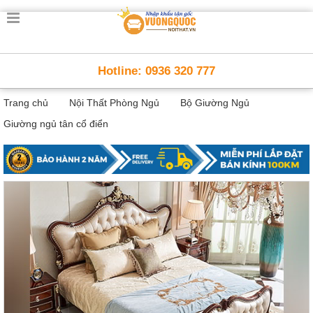
Trang
chủ
Nội
Hotline: 0936 320 777
Thất
Thông
Trang chủ
Nội Thất Phòng Ngủ
Bộ Giường Ngủ
Minh
Nội
Giường ngủ tân cổ điển
thất
thông
minh
Nội
Thất
Trẻ
Em
Giường
tầng,
bàn
học, tủ
sách
Nội