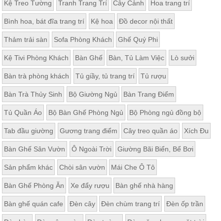
Kệ Treo Tường
Tranh Trang Trí
Cây Cảnh
Hoa trang trí
Bình hoa, bát đĩa trang trí
Kệ hoa
Đồ decor nội thất
Thảm trải sàn
Sofa Phòng Khách
Ghế Quý Phi
Kệ Tivi Phòng Khách
Bàn Ghế
Bàn, Tủ Làm Việc
Lò sưởi
Bàn trà phòng khách
Tủ giầy, tủ trang trí
Tủ rượu
Bàn Trà Thủy Sinh
Bộ Giường Ngủ
Bàn Trang Điểm
Tủ Quần Áo
Bộ Bàn Ghế Phòng Ngủ
Bộ Phòng ngủ đồng bộ
Tab đầu giường
Gương trang điểm
Cây treo quần áo
Xích Đu
Bàn Ghế Sân Vườn
Ô Ngoài Trời
Giường Bãi Biển, Bể Bơi
Sản phẩm khác
Chòi sân vườn
Mái Che Ô Tô
Bàn Ghế Phòng Ăn
Xe đẩy rượu
Bàn ghế nhà hàng
Bàn ghế quán cafe
Đèn cây
Đèn chùm trang trí
Đèn ốp trần