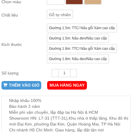
Chọn màu:
ăn,
ghế
ăn,
Gỗ tự nhiên
Chất liệu
kệ
bếp
Giường 1.5m: TTC/ Nâu gỗ/ Xám cao cấp
Nội
Giường 1.5m: Nâu đen/Nâu cao cấp
Thất
Kích thước
Ban
Giường 1.8m: TTC/ Nâu gỗ/ Xám cao cấp
Công,
Vườn
Giường 1.8m: Nâu đen/Nâu cao cấp
Bàn
ghế
Số lượng
ban
công,
xích
THÊM VÀO GIỎ
MUA HÀNG NGAY
đu,
ghế...
Nhập khẩu 100%
Phụ
Bảo hành 2 năm
Kiện
Miễn phí vận chuyển, lắp đặp tại Hà Nội & HCM
Trang
Showroom HN: L7-31 (TT7-31),Khu nhà ở thấp tầng, Khu đô thị
Trí
mới Đại Kim, phường Đại Kim, Quận Hoàng Mai, TP Hà Nội
Cây
Chi nhánh Hồ Chí Minh: Giao hàng, lắp đặt tận nơi
cảnh