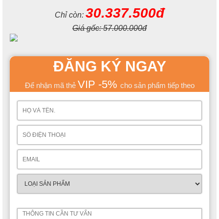
30.337.500đ
Chỉ còn:
Giá gốc:
57.000.000đ
ĐĂNG KÝ NGAY
Với mục đích sử dụng lâu dài, khung giường được gia công
hoàn toàn từ gỗ tự nhiên đã được xử lý kháng cong vênh, sâu
mọt. Cùng với đó bề mặt được áp dụng công nghệ sơn Lacker
VIP -5%
Để nhận mã thẻ
cho sản phẩm tiếp theo
chống trầy xước rất hiệu quả.