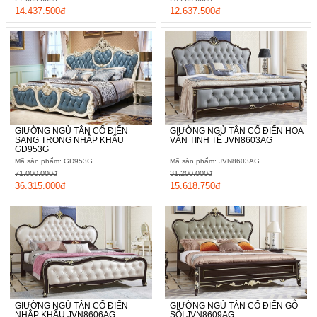
14.437.500đ
12.637.500đ
GIƯỜNG NGỦ TÂN CỔ ĐIỂN
GIƯỜNG NGỦ TÂN CỔ ĐIỂN HOA
SANG TRỌNG NHẬP KHẨU
VĂN TINH TẾ JVN8603AG
GD953G
Mã sản phẩm: GD953G
Mã sản phẩm: JVN8603AG
71.000.000đ
31.200.000đ
36.315.000đ
15.618.750đ
GIƯỜNG NGỦ TÂN CỔ ĐIỂN
GIƯỜNG NGỦ TÂN CỔ ĐIỂN GỖ
NHẬP KHẨU JVN8606AG
SỒI JVN8609AG