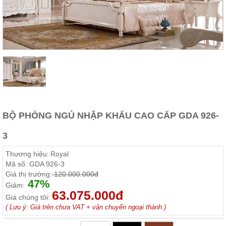
Thất
Phòng
Khách
Sofa,
tủ
rượu,
Bàn
trà...
Nội
Thất
Phòng
BỘ PHÒNG NGỦ NHẬP KHẨU CAO CẤP GDA 926-
Ngủ
Giường
3
ngủ, tủ
áo, bàn
Thương hiệu:
Royal
trang
điểm
Mã số:
GDA 926-3
Giá thị trường:
120.000.000đ
Nội
47%
Giảm:
63.075.000đ
Thất
Giá chúng tôi:
Phòng
( Lưu ý: Giá trên chưa VAT + vận chuyển ngoại thành )
Ăn
Bàn