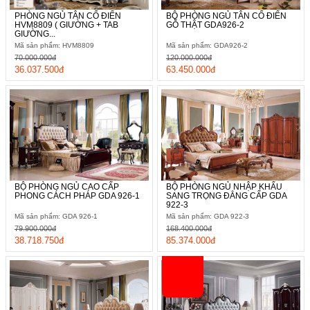
PHÒNG NGỦ TÂN CỔ ĐIỂN
BỘ PHÒNG NGỦ TÂN CỔ ĐIỂN
HVM8809 ( GIƯỜNG + TAB
GỖ THẬT GDA926-2
GIƯỜNG...
Mã sản phẩm: HVM8809
Mã sản phẩm: GDA926-2
70.000.000đ
120.000.000đ
36.037.500đ
63.450.000đ
BỘ PHÒNG NGỦ CAO CẤP
BỘ PHÒNG NGỦ NHẬP KHẨU
PHONG CÁCH PHÁP GDA 926-1
SANG TRỌNG ĐẲNG CẤP GDA
922-3
Mã sản phẩm: GDA 926-1
Mã sản phẩm: GDA 922-3
79.900.000đ
168.400.000đ
38.718.750đ
85.374.000đ