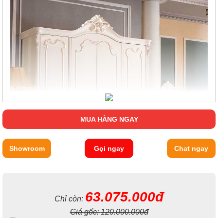
MUA HÀNG NGAY
Showroom
Gọi ngay
Chat ngay
63.075.000đ
Chỉ còn:
Giá gốc:
120.000.000đ