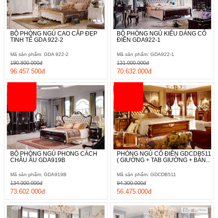
BỘ PHÒNG NGỦ CAO CẤP ĐẸP
BỘ PHÒNG NGỦ KIỂU DÁNG CỔ
TINH TẾ GDA 922-2
ĐIỂN GDA922-1
Mã sản phẩm: GDA 922-2
Mã sản phẩm: GDA922-1
190.800.000đ
131.000.000đ
96.457.500đ
70.632.000đ
BỘ PHÒNG NGỦ PHONG CÁCH
PHÒNG NGỦ CỔ ĐIỂN GDCDB511
CHÂU ÂU GDA919B
( GIƯỜNG + TAB GIƯỜNG + BÀN...
Mã sản phẩm: GDA919B
Mã sản phẩm: GDCDB511
134.000.000đ
94.300.000đ
73.602.000đ
56.475.000đ