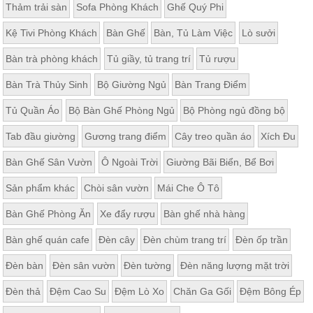
Thảm trải sàn
Sofa Phòng Khách
Ghế Quý Phi
Kệ Tivi Phòng Khách
Bàn Ghế
Bàn, Tủ Làm Việc
Lò sưởi
Bàn trà phòng khách
Tủ giầy, tủ trang trí
Tủ rượu
Bàn Trà Thủy Sinh
Bộ Giường Ngủ
Bàn Trang Điểm
Tủ Quần Áo
Bộ Bàn Ghế Phòng Ngủ
Bộ Phòng ngủ đồng bộ
Tab đầu giường
Gương trang điểm
Cây treo quần áo
Xích Đu
Bàn Ghế Sân Vườn
Ô Ngoài Trời
Giường Bãi Biển, Bể Bơi
Sản phẩm khác
Chòi sân vườn
Mái Che Ô Tô
Bàn Ghế Phòng Ăn
Xe đẩy rượu
Bàn ghế nhà hàng
Bàn ghế quán cafe
Đèn cây
Đèn chùm trang trí
Đèn ốp trần
Đèn bàn
Đèn sân vườn
Đèn tường
Đèn năng lượng mặt trời
Đèn thả
Đệm Cao Su
Đệm Lò Xo
Chăn Ga Gối
Đệm Bông Ép