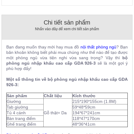
, đồ
trang
trí
Chi tiết sản phẩm
Nội
Nhấn vào đây để xem chi tiết sản phẩm
Thất
Nhà
Hàng
Bạn đang muốn thay mới hay mua đồ
nội thất phòng ngủ
? Bạn
Nội
băn khoăn không biết phải mua chúng như thế nào để tạo được
Thất
một phòng ngủ vừa tiện nghi vừa sang trọng? Vậy thì
bộ
Nhà
phòng ngủ nhập khẩu cao cấp GDA 926-3
sẽ là một gợi ý
Hàng
phù hợp đấy!
Một số thông tin về bộ phòng ngủ nhập khẩu cao cấp GDA
926-3:
Sản phẩm
Chất liệu
Kích thước
Giường
215*190*155cm (1.8M)
Tab giường
59*48*59cm
Tủ 4 cánh
Gỗ thật+ Da
194*67*241cm
Bàn trang điểm
118*47*170cm
Ghế trang điểm
48*36*41cm