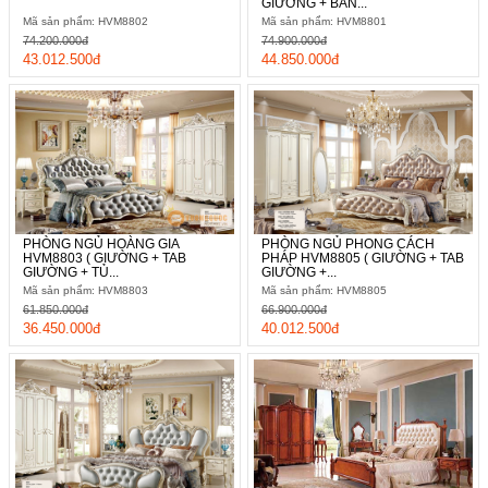
GIƯỜNG + BÀN...
Mã sản phẩm: HVM8802
Mã sản phẩm: HVM8801
74.200.000đ
74.900.000đ
43.012.500đ
44.850.000đ
PHÒNG NGỦ HOÀNG GIA
PHÒNG NGỦ PHONG CÁCH
HVM8803 ( GIƯỜNG + TAB
PHÁP HVM8805 ( GIƯỜNG + TAB
GIƯỜNG + TỦ...
GIƯỜNG +...
Mã sản phẩm: HVM8803
Mã sản phẩm: HVM8805
61.850.000đ
66.900.000đ
36.450.000đ
40.012.500đ