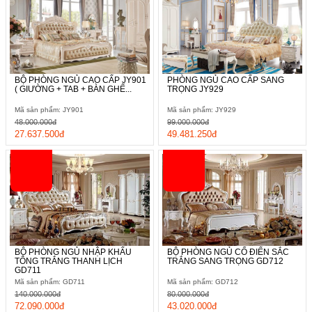
BỘ PHÒNG NGỦ CAO CẤP JY901
PHÒNG NGỦ CAO CẤP SANG
( GIƯỜNG + TAB + BÀN GHẾ...
TRỌNG JY929
Mã sản phẩm: JY901
Mã sản phẩm: JY929
48.000.000đ
99.000.000đ
27.637.500đ
49.481.250đ
BỘ PHÒNG NGỦ NHẬP KHẨU
BỘ PHÒNG NGỦ CỔ ĐIỂN SẮC
TÔNG TRẮNG THANH LỊCH
TRẮNG SANG TRỌNG GD712
GD711
Mã sản phẩm: GD711
Mã sản phẩm: GD712
140.000.000đ
80.000.000đ
72.090.000đ
43.020.000đ