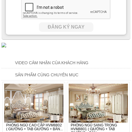
ĐĂNG KÝ NGAY
VIDEO CẢM NHẬN CỦA KHÁCH HÀNG
SẢN PHẨM CÙNG CHUYÊN MỤC
PHÒNG NGỦ CAO CẤP HVM8802
PHÒNG NGỦ SANG TRỌNG
( GIƯỜNG + TAB GIƯỜNG + BÀN...
HVM8801 ( GIƯỜNG + TAB