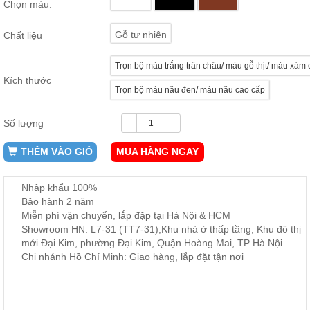
Chọn màu:
ăn,
ghế
ăn,
Gỗ tự nhiên
Chất liệu
kệ
bếp
Trọn bộ màu trắng trân châu/ màu gỗ thịt/ màu xám
Nội
Kích thước
Trọn bộ màu nâu đen/ màu nâu cao cấp
Thất
Ban
Công,
Số lượng
Vườn
THÊM VÀO GIỎ
MUA HÀNG NGAY
Bàn
ghế
ban
công,
Nhập khẩu 100%
xích
Bảo hành 2 năm
đu,
ghế...
Miễn phí vận chuyển, lắp đặp tại Hà Nội & HCM
Showroom HN: L7-31 (TT7-31),Khu nhà ở thấp tầng, Khu đô thị
Phụ
mới Đại Kim, phường Đại Kim, Quận Hoàng Mai, TP Hà Nội
Kiện
Chi nhánh Hồ Chí Minh: Giao hàng, lắp đặt tận nơi
Trang
Trí
Cây
cảnh