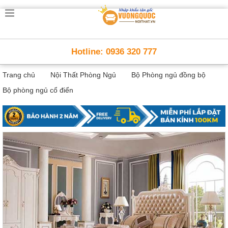
Trang
chủ
Nội
Hotline: 0936 320 777
Thất
Thông
Trang chủ
Nội Thất Phòng Ngủ
Bộ Phòng ngủ đồng bộ
Minh
Nội
Bộ phòng ngủ cổ điển
thất
thông
minh
Nội
Thất
Trẻ
Em
Giường
tầng,
bàn
học, tủ
sách
Nội