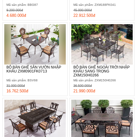
Mã sản phẩm: BBG87
Mã sản phẩm: ZXM188FK041
9.200.000đ
45.000.000đ
4.680.000đ
22.912.500đ
Mang đến một sự đảm bảo tuyệt đối về mặt chất
lượng lâu dài
Tổng thể sản phẩm được gia công toàn bộ với chất liệu nhôm
đúc, so với các loại kim loại khác nhôm đúc có đặc tính dẻo dễ
tạo dáng nhưng khi thành phẩm lại cực kì chắc chắn, khả năng
kháng va đập cao.
BỘ BÀN GHẾ SÂN VƯỜN NHẬP
BỘ BÀN GHẾ NGOÀI TRỜI NHẬP
KHẨU ZXM0901FK0713
KHẨU SANG TRỌNG
ZXM150H0266
Mã sản phẩm: BSV68
Mã sản phẩm: ZXM150H0266
31.000.000đ
36.500.000đ
16.762.500đ
21.990.000đ