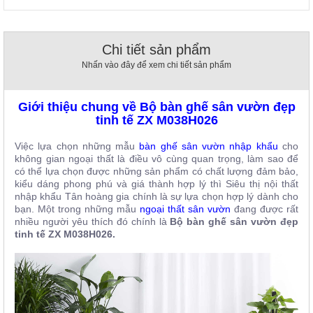
, đồ
trang
trí
Chi tiết sản phẩm
Nội
Nhấn vào đây để xem chi tiết sản phẩm
Thất
Nhà
Hàng
Giới thiệu chung về Bộ bàn ghế sân vườn đẹp
Nội
tinh tế ZX M038H026
Thất
Nhà
Việc lựa chọn những mẫu
bàn ghế sân vườn nhập khẩu
cho
Hàng
không gian ngoại thất là điều vô cùng quan trọng, làm sao để
có thể lựa chọn được những sản phẩm có chất lượng đảm bảo,
kiểu dáng phong phú và giá thành hợp lý thì Siêu thị nội thất
nhập khẩu Tân hoàng gia chính là sự lựa chọn hợp lý dành cho
bạn. Một trong những mẫu
ngoại
thất sân vườn
đang được rất
nhiều người yêu thích đó chính là
Bộ bàn ghế sân vườn đẹp
tinh tế ZX M038H026.