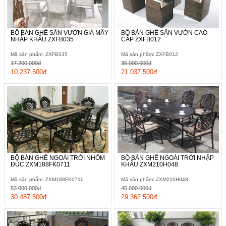
BỘ BÀN GHẾ SÂN VƯỜN GIẢ MÂY
BỘ BÀN GHẾ SÂN VƯỜN CAO
NHẬP KHẨU ZXFB035
CẤP ZXFB012
Mã sản phẩm: ZXFB035
Mã sản phẩm: ZXFB012
17.200.000đ
35.000.000đ
10.237.500đ
21.037.500đ
BỘ BÀN GHẾ NGOÀI TRỜI NHÔM
BỘ BÀN GHẾ NGOÀI TRỜI NHẬP
ĐÚC ZXM188FK0711
KHẨU ZXM210H048
Mã sản phẩm: ZXM188FK0711
Mã sản phẩm: ZXM210H048
53.000.000đ
45.000.000đ
30.487.500đ
29.362.500đ
Hình ảnh thực tế của sản phẩm khi lắp đặt tại nhà
khách hàng