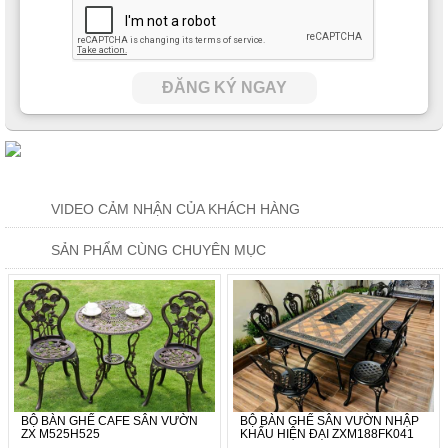
Không chỉ mặt bàn mà phần ghế ngồi cũng được tạo dáng với
ĐĂNG KÝ NGAY
phần họa tiết nhẹ nhàng tạo cảm giác sang trọng hơn rất nhiều
thay vì những đường nét quá là đơn điệu.
VIDEO CẢM NHẬN CỦA KHÁCH HÀNG
SẢN PHẨM CÙNG CHUYÊN MỤC
BỘ BÀN GHẾ CAFE SÂN VƯỜN
BỘ BÀN GHẾ SÂN VƯỜN NHẬP
ZX M525H525
KHẨU HIỆN ĐẠI ZXM188FK041