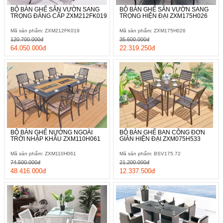
BỘ BÀN GHẾ SÂN VƯỜN SANG
BỘ BÀN GHẾ SÂN VƯỜN SANG
TRỌNG ĐẲNG CẤP ZXM212FK019
TRỌNG HIỆN ĐẠI ZXM175H026
Mã sản phẩm: ZXM212FK019
Mã sản phẩm: ZXM175H026
120.700.000đ
35.600.000đ
64.050.000đ
22.319.250đ
BỘ BÀN GHẾ NƯỚNG NGOÀI
BỘ BÀN GHẾ BAN CÔNG ĐƠN
Cùng với đó là sự kết hợp công nghệ phun sơn tĩnh điện vừa
TRỜI NHẬP KHẨU ZXM110H061
GIẢN HIỆN ĐẠI ZXM075H533
giúp bảo vệ môi trường còn gia tăng khả năng kháng oxi hóa
Mã sản phẩm: ZXM110H061
Mã sản phẩm: BSV175.72
cho sản phẩm ngay cả khi sử dụng trong điều kiện thời tiết
74.500.000đ
21.200.000đ
nắng mưa thất thường.
48.416.000đ
12.337.500đ