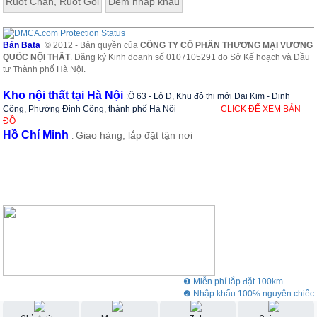
Ruột Chăn, Ruột Gối
Đệm nhập khẩu
Bản Bata
© 2012 - Bản quyền của
CÔNG TY CỔ PHẦN THƯƠNG MẠI VƯƠNG
QUỐC NỘI THẤT
. Đăng ký Kinh doanh số 0107105291 do Sở Kế hoạch và Đầu
tư Thành phố Hà Nội.
Kho nội thất tại Hà Nội
:
Ô 63 - Lô D, Khu đô thị mới Đại Kim - Định
Công, Phường Định Công, thành phố Hà Nội
CLICK ĐỂ XEM BẢN
ĐỒ
Hồ Chí Minh
Giao hàng, lắp đặt tận nơi
:
❶ Miễn phí lắp đặt 100km
❷ Nhập khẩu 100% nguyên chiếc
❸ Showroom rộng 3000m2