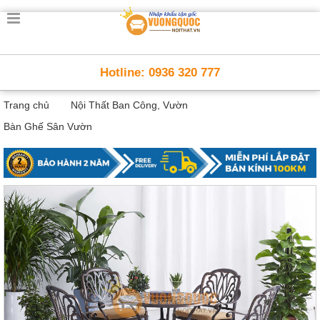
Trang
chủ
Nội
Hotline: 0936 320 777
Thất
Thông
Trang chủ
Nội Thất Ban Công, Vườn
Minh
Nội
Bàn Ghế Sân Vườn
thất
thông
minh
Nội
Thất
Trẻ
Em
Giường
tầng,
bàn
học, tủ
sách
Nội