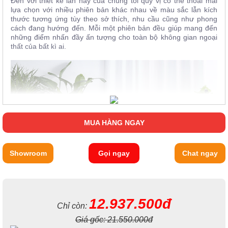
Đến với thiết kế lần này của chúng tôi quý vị có thể thoải mái
lựa chọn với nhiều phiên bản khác nhau về màu sắc lẫn kích
thước tương ứng tùy theo sở thích, nhu cầu cũng như phong
cách đang hướng đến. Mỗi một phiên bản đều giúp mang đến
những điểm nhấn đầy ấn tượng cho toàn bộ không gian ngoại
thất của bất kì ai.
MUA HÀNG NGAY
Showroom
Gọi ngay
Chat ngay
12.937.500đ
Chỉ còn:
Giá gốc:
21.550.000đ