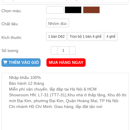
ăn,
ghế
Chọn màu:
ăn,
kệ
bếp
Nhôm đúc
Chất liệu
Nội
1 bàn D62
Trọn bộ 1 bàn 4 ghế
4 ghế
Kích thước
Thất
Ban
Số lượng
Công,
Vườn
THÊM VÀO GIỎ
MUA HÀNG NGAY
Bàn
ghế
ban
công,
Nhập khẩu 100%
xích
Bảo hành 12 tháng
đu,
Miễn phí vận chuyển, lắp đặp tại Hà Nội & HCM
ghế...
Showroom HN: L7-31 (TT7-31),Khu nhà ở thấp tầng, Khu đô thị
Phụ
mới Đại Kim, phường Đại Kim, Quận Hoàng Mai, TP Hà Nội
Chi nhánh Hồ Chí Minh: Giao hàng, lắp đặt tận nơi
Kiện
Trang
Trí
Cây
cảnh