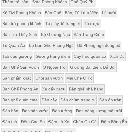
Thảm trải sàn
Sofa Phòng Khách
Ghế Quý Phi
Kệ Tivi Phòng Khách
Bàn Ghế
Bàn, Tủ Làm Việc
Lò sưởi
Bàn trà phòng khách
Tủ giầy, tủ trang trí
Tủ rượu
Bàn Trà Thủy Sinh
Bộ Giường Ngủ
Bàn Trang Điểm
Tủ Quần Áo
Bộ Bàn Ghế Phòng Ngủ
Bộ Phòng ngủ đồng bộ
Tab đầu giường
Gương trang điểm
Cây treo quần áo
Xích Đu
Bàn Ghế Sân Vườn
Ô Ngoài Trời
Giường Bãi Biển, Bể Bơi
Sản phẩm khác
Chòi sân vườn
Mái Che Ô Tô
Bàn Ghế Phòng Ăn
Xe đẩy rượu
Bàn ghế nhà hàng
Bàn ghế quán cafe
Đèn cây
Đèn chùm trang trí
Đèn ốp trần
Đèn bàn
Đèn sân vườn
Đèn tường
Đèn năng lượng mặt trời
Đèn thả
Đệm Cao Su
Đệm Lò Xo
Chăn Ga Gối
Đệm Bông Ép