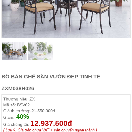
Thất
Phòng
Khách
Sofa,
tủ
rượu,
Bàn
trà...
Nội
Thất
Phòng
Ngủ
BỘ BÀN GHẾ SÂN VƯỜN ĐẸP TINH TẾ
Giường
ngủ, tủ
áo, bàn
ZXM038H026
trang
điểm
Thương hiệu:
ZX
Mã số:
BSV62
Nội
Giá thị trường:
21.550.000đ
Thất
40%
Giảm:
Phòng
12.937.500đ
Giá chúng tôi:
Ăn
( Lưu ý: Giá trên chưa VAT + vận chuyển ngoại thành )
Bàn