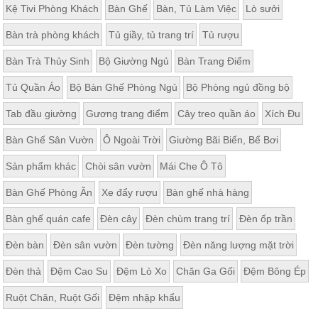
Kệ Tivi Phòng Khách
Bàn Ghế
Bàn, Tủ Làm Việc
Lò sưởi
Bàn trà phòng khách
Tủ giầy, tủ trang trí
Tủ rượu
Bàn Trà Thủy Sinh
Bộ Giường Ngủ
Bàn Trang Điểm
Tủ Quần Áo
Bộ Bàn Ghế Phòng Ngủ
Bộ Phòng ngủ đồng bộ
Tab đầu giường
Gương trang điểm
Cây treo quần áo
Xích Đu
Bàn Ghế Sân Vườn
Ô Ngoài Trời
Giường Bãi Biển, Bể Bơi
Sản phẩm khác
Chòi sân vườn
Mái Che Ô Tô
Bàn Ghế Phòng Ăn
Xe đẩy rượu
Bàn ghế nhà hàng
Bàn ghế quán cafe
Đèn cây
Đèn chùm trang trí
Đèn ốp trần
Đèn bàn
Đèn sân vườn
Đèn tường
Đèn năng lượng mặt trời
Đèn thả
Đệm Cao Su
Đệm Lò Xo
Chăn Ga Gối
Đệm Bông Ép
Ruột Chăn, Ruột Gối
Đệm nhập khẩu