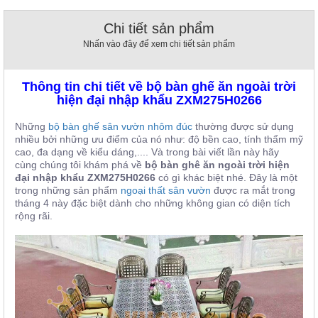
, đồ
trang
Chi tiết sản phẩm
trí
Nhấn vào đây để xem chi tiết sản phẩm
Nội
Thất
Thông tin chi tiết về bộ bàn ghế ăn ngoài trời
Nhà
hiện đại nhập khẩu ZXM275H0266
Hàng
Nội
Những
bộ bàn ghế sân vườn nhôm đúc
thường được sử dụng
Thất
nhiều bởi những ưu điểm của nó như: độ bền cao, tính thẩm mỹ
Nhà
cao, đa dạng về kiểu dáng,.... Và trong bài viết lần này hãy
Hàng
cùng chúng tôi khám phá về
bộ bàn ghê ăn ngoài trời hiện
đại nhập khẩu ZXM275H0266
có gì khác biệt nhé. Đây là một
trong những sản phẩm
ngoại thất sân vườn
được ra mắt trong
tháng 4 này đặc biệt dành cho những không gian có diện tích
rộng rãi.