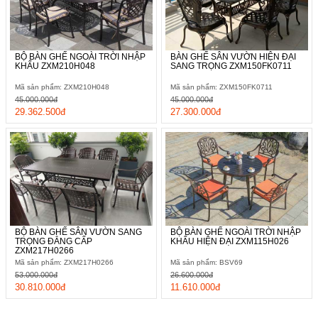
BỘ BÀN GHẾ NGOÀI TRỜI NHẬP
BÀN GHẾ SÂN VƯỜN HIỆN ĐẠI
KHẨU ZXM210H048
SANG TRỌNG ZXM150FK0711
Mã sản phẩm: ZXM210H048
Mã sản phẩm: ZXM150FK0711
45.000.000đ
45.000.000đ
29.362.500đ
27.300.000đ
BỘ BÀN GHẾ SÂN VƯỜN SANG
BỘ BÀN GHẾ NGOÀI TRỜI NHẬP
TRỌNG ĐẲNG CẤP
KHẨU HIỆN ĐẠI ZXM115H026
ZXM217H0266
Mã sản phẩm: ZXM217H0266
Mã sản phẩm: BSV69
53.000.000đ
26.600.000đ
30.810.000đ
11.610.000đ