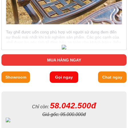
Tay ghế được uốn cong phù hợp với người sử dụng đem đến
sự thoải mái nhất khi trải nghiệm sản phẩm. Các góc cạnh của
ghế được bo góc tinh tế đảm bảo an toàn cho khách hàng. Nếu
bạn đang đi tìm một thiết kế thoải mái, hiện đại nhưng vẫn sang
trọng thì đừng bỏ qua bộ bàn ghế sân vườn mới nhất này của
chúng tôi nhé!
MUA HÀNG NGAY
Showroom
Gọi ngay
Chat ngay
58.042.500đ
Chỉ còn:
Giá gốc:
95.000.000đ