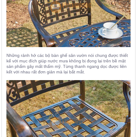
Những rảnh hở các bộ bàn ghế sân vườn nói chung được thiết
kế với mục đích giúp nước mưa không bị đọng lại trên bề mặt
sản phẩm gây mất thẩm mỹ. Từng thanh ngang dọc được liên
kết với nhau rất đơn giản mà lại bắt mắt.