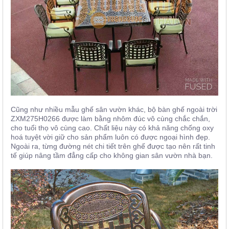
Cũng như nhiều mẫu ghế sân vườn khác, bộ bàn ghế ngoài trời
ZXM275H0266 được làm bằng nhôm đúc vô cùng chắc chắn,
cho tuổi thọ vô cùng cao. Chất liệu này có khả năng chống oxy
hoá tuyệt vời giữ cho sản phẩm luôn có được ngoại hình đẹp.
Ngoài ra, từng đường nét chi tiết trên ghế được tạo nên rất tinh
tế giúp nâng tầm đẳng cấp cho không gian sân vườn nhà bạn.