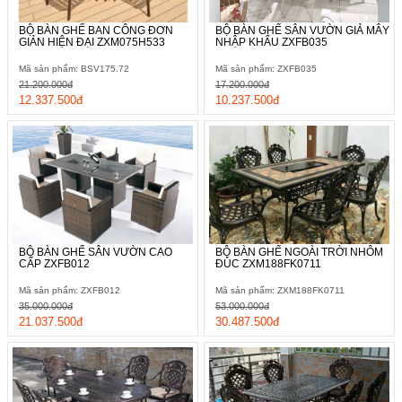
BỘ BÀN GHẾ BAN CÔNG ĐƠN
BỘ BÀN GHẾ SÂN VƯỜN GIẢ MÂY
GIẢN HIỆN ĐẠI ZXM075H533
NHẬP KHẨU ZXFB035
Mã sản phẩm: BSV175.72
Mã sản phẩm: ZXFB035
21.200.000đ
17.200.000đ
12.337.500đ
10.237.500đ
BỘ BÀN GHẾ SÂN VƯỜN CAO
BỘ BÀN GHẾ NGOÀI TRỜI NHÔM
CẤP ZXFB012
ĐÚC ZXM188FK0711
Mã sản phẩm: ZXFB012
Mã sản phẩm: ZXM188FK0711
35.000.000đ
53.000.000đ
21.037.500đ
30.487.500đ