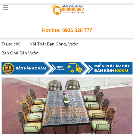
Trang
chủ
Nội
Hotline: 0936 320 777
Thất
Thông
Trang chủ
Nội Thất Ban Công, Vườn
Minh
Nội
Bàn Ghế Sân Vườn
thất
thông
minh
Nội
Thất
Trẻ
Em
Giường
tầng,
bàn
học, tủ
sách
Nội