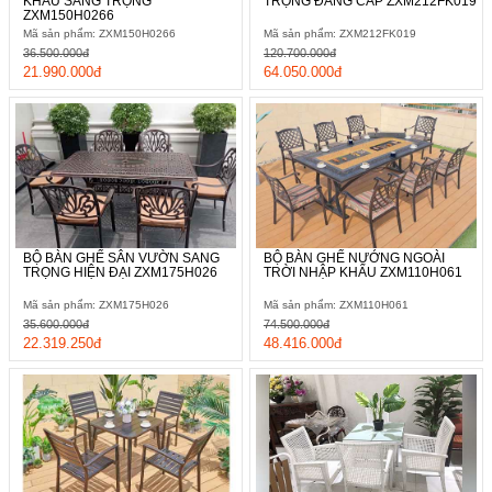
KHẨU SANG TRỌNG
TRỌNG ĐẲNG CẤP ZXM212FK019
ZXM150H0266
Mã sản phẩm: ZXM150H0266
Mã sản phẩm: ZXM212FK019
36.500.000đ
120.700.000đ
21.990.000đ
64.050.000đ
BỘ BÀN GHẾ SÂN VƯỜN SANG
BỘ BÀN GHẾ NƯỚNG NGOÀI
TRỌNG HIỆN ĐẠI ZXM175H026
TRỜI NHẬP KHẨU ZXM110H061
Mã sản phẩm: ZXM175H026
Mã sản phẩm: ZXM110H061
35.600.000đ
74.500.000đ
22.319.250đ
48.416.000đ