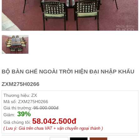
Thất
Phòng
Khách
Sofa,
tủ
rượu,
Bàn
trà...
Nội
Thất
Phòng
BỘ BÀN GHẾ NGOÀI TRỜI HIỆN ĐẠI NHẬP KHẨU
Ngủ
Giường
ZXM275H0266
ngủ, tủ
áo, bàn
Thương hiệu:
ZX
trang
điểm
Mã số:
ZXM275H0266
Giá thị trường:
95.000.000đ
Nội
39%
Giảm:
58.042.500đ
Thất
Giá chúng tôi:
Phòng
( Lưu ý: Giá trên chưa VAT + vận chuyển ngoại thành )
Ăn
Bàn