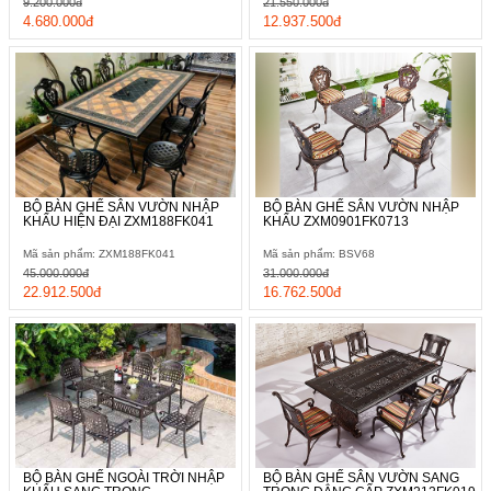
9.200.000đ
21.550.000đ
4.680.000đ
12.937.500đ
BỘ BÀN GHẾ SÂN VƯỜN NHẬP
BỘ BÀN GHẾ SÂN VƯỜN NHẬP
KHẨU HIỆN ĐẠI ZXM188FK041
KHẨU ZXM0901FK0713
Mã sản phẩm: ZXM188FK041
Mã sản phẩm: BSV68
45.000.000đ
31.000.000đ
22.912.500đ
16.762.500đ
BỘ BÀN GHẾ NGOÀI TRỜI NHẬP
BỘ BÀN GHẾ SÂN VƯỜN SANG