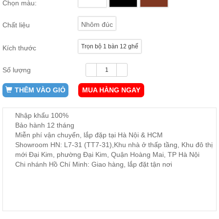
Chọn màu:
ăn,
ghế
ăn,
Nhôm đúc
Chất liệu
kệ
bếp
Trọn bộ 1 bàn 12 ghế
Kích thước
Nội
Thất
Số lượng
Ban
Công,
THÊM VÀO GIỎ
MUA HÀNG NGAY
Vườn
Bàn
ghế
Nhập khẩu 100%
ban
Bảo hành 12 tháng
công,
Miễn phí vận chuyển, lắp đặp tại Hà Nội & HCM
xích
đu,
Showroom HN: L7-31 (TT7-31),Khu nhà ở thấp tầng, Khu đô thị
ghế...
mới Đại Kim, phường Đại Kim, Quận Hoàng Mai, TP Hà Nội
Chi nhánh Hồ Chí Minh: Giao hàng, lắp đặt tận nơi
Phụ
Kiện
Trang
Trí
Cây
cảnh