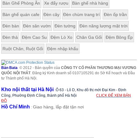
Bàn Ghế Phòng Ăn
Xe đẩy rượu
Bàn ghế nhà hàng
Bàn ghế quán cafe
Đèn cây
Đèn chùm trang trí
Đèn ốp trần
Đèn bàn
Đèn sân vườn
Đèn tường
Đèn năng lượng mặt trời
Đèn thả
Đệm Cao Su
Đệm Lò Xo
Chăn Ga Gối
Đệm Bông Ép
Ruột Chăn, Ruột Gối
Đệm nhập khẩu
Bản Bata
© 2012 - Bản quyền của
CÔNG TY CỔ PHẦN THƯƠNG MẠI VƯƠNG
QUỐC NỘI THẤT
. Đăng ký Kinh doanh số 0107105291 do Sở Kế hoạch và Đầu
tư Thành phố Hà Nội.
Kho nội thất tại Hà Nội
:
Ô 63 - Lô D, Khu đô thị mới Đại Kim - Định
Công, Phường Định Công, thành phố Hà Nội
CLICK ĐỂ XEM BẢN
ĐỒ
Hồ Chí Minh
Giao hàng, lắp đặt tận nơi
: