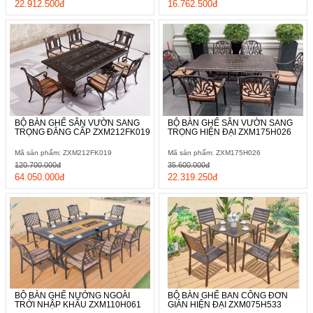
22.912.500đ
16.762.500đ
BỘ BÀN GHẾ SÂN VƯỜN SANG
BỘ BÀN GHẾ SÂN VƯỜN SANG
TRỌNG ĐẲNG CẤP ZXM212FK019
TRỌNG HIỆN ĐẠI ZXM175H026
Mã sản phẩm: ZXM212FK019
Mã sản phẩm: ZXM175H026
120.700.000đ
35.600.000đ
64.050.000đ
22.319.250đ
BỘ BÀN GHẾ NƯỚNG NGOÀI
BỘ BÀN GHẾ BAN CÔNG ĐƠN
TRỜI NHẬP KHẨU ZXM110H061
GIẢN HIỆN ĐẠI ZXM075H533