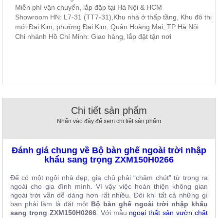
, đồ
Miễn phí vận chuyển, lắp đặp tại Hà Nội & HCM
trang
Showroom HN: L7-31 (TT7-31),Khu nhà ở thấp tầng, Khu đô thị
trí
mới Đại Kim, phường Đại Kim, Quận Hoàng Mai, TP Hà Nội
Chi nhánh Hồ Chí Minh: Giao hàng, lắp đặt tận nơi
Nội
Thất
Nhà
Hàng
Nội
Thất
Nhà
Hàng
Chi tiết sản phẩm
Nhấn vào đây để xem chi tiết sản phẩm
Đánh giá chung về Bộ bàn ghế ngoài trời nhập
khẩu sang trọng ZXM150H0266
Để có một ngôi nhà đẹp, gia chủ phải “chăm chút” từ trong ra
ngoài cho gia đình mình. Vì vậy việc hoàn thiện không gian
ngoài trời vẫn dễ dàng hơn rất nhiều. Đôi khi tất cả những gì
bạn phải làm là đặt một
Bộ bàn ghế ngoài trời nhập khẩu
sang trọng ZXM150H0266
. Với mẫu
ngoại thất sân vườn chất