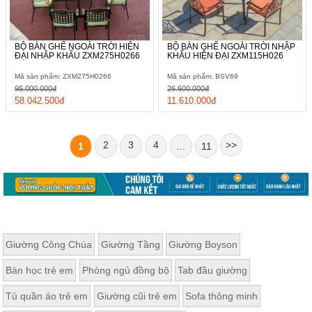
BỘ BÀN GHẾ NGOÀI TRỜI HIỆN
BỘ BÀN GHẾ NGOÀI TRỜI NHẬP
ĐẠI NHẬP KHẨU ZXM275H0266
KHẨU HIỆN ĐẠI ZXM115H026
Mã sản phẩm: ZXM275H0266
Mã sản phẩm: BSV69
95.000.000đ
26.600.000đ
58.042.500đ
11.610.000đ
2
3
4
>>
1
...
11
Giường Công Chúa
Giường Tầng
Giường Boyson
Bàn học trẻ em
Phòng ngủ đồng bộ
Tab đầu giường
Tủ quần áo trẻ em
Giường cũi trẻ em
Sofa thông minh