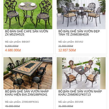
BỘ BÀN GHẾ CAFE SÂN VƯỜN
BỘ BÀN GHẾ SÂN VƯỜN ĐẸP
ZX M525H525
TINH TẾ ZXM038H026
Nếu khu vườn hay sân thượng của bạn rộng rãi và có yêu cầu
Mã sản phẩm: BBG87
Mã sản phẩm: BSV62
sử dụng cao thì không nên bỏ qua mẫu thiết kế này. Với kích
9.200.000đ
21.550.000đ
thước bàn sân vườn lên tới 175*90*73 cm hứa hẹn không gian
4.680.000đ
12.937.500đ
ngoài trời thoải mái và thú vị nhất sẽ được gia tăng.
BỘ BÀN GHẾ SÂN VƯỜN NHẬP
BỘ BÀN GHẾ SÂN VƯỜN NHẬP
KHẨU HIỆN ĐẠI ZXM188FK041
KHẨU ZXM0901FK0713
Mã sản phẩm: ZXM188FK041
Mã sản phẩm: BSV68
45.000.000đ
31.000.000đ