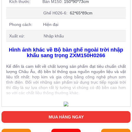
Kích thước: Bàn M150:
150*90*73cm
Ghế H026-6:
62*65*89cm
Phong cách: Hiện đại
Xuất xứ: Nhập khẩu
Hình ảnh khác về Bộ bàn ghế ngoài trời nhập
khẩu sang trọng ZXM150H0266
Kế đến là cam kết về chất lượng sản phẩm đạt tiêu chuẩn chất
lượng Châu Âu, độ bền bỉ thông qua nguồn nguyên liệu và vật
liệu tốt nhất: hợp kim và gia công bằng công nghệ phun sơn
tĩnh điện. Đối với những sản phẩm sử dụng trực tiếp ngoài trời
thì đây là sự lựa chọn rất lý tưởng vì chúng có độ bền cao hơn
so với các chất liệu thông thường khác.
MUA HÀNG NGAY