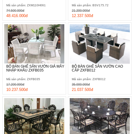
Mã sản phẩm: ZXM110H061
Mã sản phẩm: BSV175.72
74.500.000đ
21.200.000đ
48.416.000đ
12.337.500đ
BỘ BÀN GHẾ SÂN VƯỜN GIẢ MÂY
BỘ BÀN GHẾ SÂN VƯỜN CAO
NHẬP KHẨU ZXFB035
CẤP ZXFB012
Mã sản phẩm: ZXFB035
Mã sản phẩm: ZXFB012
17.200.000đ
35.000.000đ
10.237.500đ
21.037.500đ