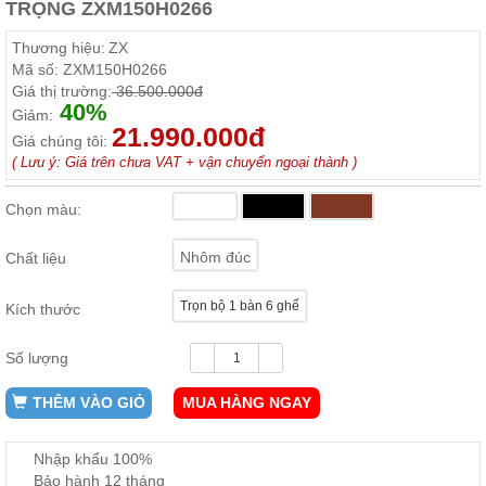
TRỌNG ZXM150H0266
ăn,
ghế
ăn,
Thương hiệu:
ZX
kệ
Mã số:
ZXM150H0266
bếp
Giá thị trường:
36.500.000đ
40%
Giảm:
Nội
21.990.000đ
Giá chúng tôi:
Thất
( Lưu ý: Giá trên chưa VAT + vận chuyển ngoại thành )
Ban
Công,
Chọn màu:
Vườn
Bàn
ghế
Nhôm đúc
Chất liệu
ban
công,
xích
Trọn bộ 1 bàn 6 ghế
Kích thước
đu,
ghế...
Số lượng
Phụ
Kiện
THÊM VÀO GIỎ
MUA HÀNG NGAY
Trang
Trí
Nhập khẩu 100%
Cây
Bảo hành 12 tháng
cảnh