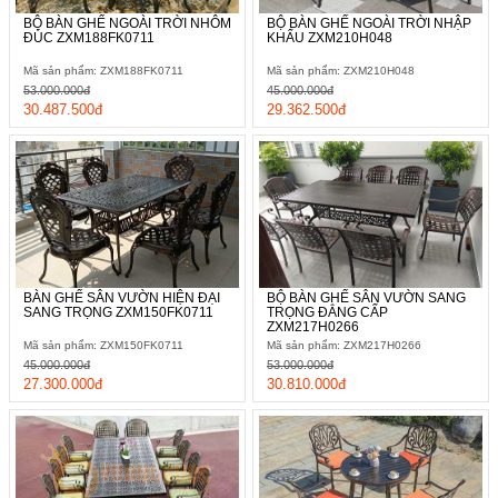
BỘ BÀN GHẾ NGOÀI TRỜI NHÔM
BỘ BÀN GHẾ NGOÀI TRỜI NHẬP
ĐÚC ZXM188FK0711
KHẨU ZXM210H048
Mã sản phẩm: ZXM188FK0711
Mã sản phẩm: ZXM210H048
53.000.000đ
45.000.000đ
30.487.500đ
29.362.500đ
BÀN GHẾ SÂN VƯỜN HIỆN ĐẠI
BỘ BÀN GHẾ SÂN VƯỜN SANG
SANG TRỌNG ZXM150FK0711
TRỌNG ĐẲNG CẤP
ZXM217H0266
Mã sản phẩm: ZXM150FK0711
Mã sản phẩm: ZXM217H0266
45.000.000đ
53.000.000đ
27.300.000đ
30.810.000đ