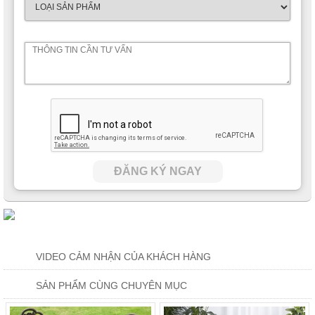
Đặc biệt, phần tay ghế được thiết kế với đường cong hoàn hảo
giúp người dùng tạo được tư thế ngồi vững chắc nhất, thoải mái
ĐĂNG KÝ NGAY
nhất, đặc biệt là khi ngả lưng.
Chỉ là một chiếc ghế sân vườn
nhưng lại đầy tính thẩm mỹ với điểm nhấn nổi bật là phần tựa
lưng được cách điệu hoa văn hoàn toàn mới.
VIDEO CẢM NHẬN CỦA KHÁCH HÀNG
SẢN PHẨM CÙNG CHUYÊN MỤC