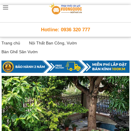
Trang
chủ
Nội
Hotline: 0936 320 777
Thất
Thông
Trang chủ
Nội Thất Ban Công, Vườn
Minh
Nội
Bàn Ghế Sân Vườn
thất
thông
minh
Nội
Thất
Trẻ
Em
Giường
tầng,
bàn
học, tủ
sách
Nội