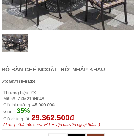
Thất
Phòng
Khách
Sofa,
tủ
rượu,
Bàn
trà...
Nội
Thất
Phòng
BỘ BÀN GHẾ NGOÀI TRỜI NHẬP KHẨU
Ngủ
Giường
ZXM210H048
ngủ, tủ
áo, bàn
Thương hiệu:
ZX
trang
điểm
Mã số:
ZXM210H048
Giá thị trường:
45.000.000đ
Nội
35%
Giảm:
29.362.500đ
Thất
Giá chúng tôi:
Phòng
( Lưu ý: Giá trên chưa VAT + vận chuyển ngoại thành )
Ăn
Bàn