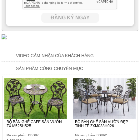
ĐĂNG KÝ NGAY
VIDEO CẢM NHẬN CỦA KHÁCH HÀNG
SẢN PHẨM CÙNG CHUYÊN MỤC
BỘ BÀN GHẾ CAFE SÂN VƯỜN
BỘ BÀN GHẾ SÂN VƯỜN ĐẸP
ZX M525H525
TINH TẾ ZXM038H026
Mã sản phẩm: BBG87
Mã sản phẩm: BSV62