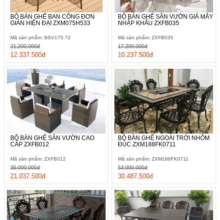
BỘ BÀN GHẾ BAN CÔNG ĐƠN
BỘ BÀN GHẾ SÂN VƯỜN GIẢ MÂY
GIẢN HIỆN ĐẠI ZXM075H533
NHẬP KHẨU ZXFB035
Mã sản phẩm: BSV175.72
Mã sản phẩm: ZXFB035
21.200.000đ
17.200.000đ
12.337.500đ
10.237.500đ
BỘ BÀN GHẾ SÂN VƯỜN CAO
BỘ BÀN GHẾ NGOÀI TRỜI NHÔM
CẤP ZXFB012
ĐÚC ZXM188FK0711
Mã sản phẩm: ZXFB012
Mã sản phẩm: ZXM188FK0711
35.000.000đ
53.000.000đ
21.037.500đ
30.487.500đ