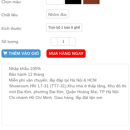
Chọn màu:
ăn,
ghế
ăn,
Nhôm đúc
Chất liệu
kệ
bếp
Trọn bộ 1 bàn 6 ghế
Kích thước
Nội
Thất
Số lượng
Ban
Công,
THÊM VÀO GIỎ
MUA HÀNG NGAY
Vườn
Bàn
ghế
Nhập khẩu 100%
ban
Bảo hành 12 tháng
công,
Miễn phí vận chuyển, lắp đặp tại Hà Nội & HCM
xích
đu,
Showroom HN: L7-31 (TT7-31),Khu nhà ở thấp tầng, Khu đô thị
ghế...
mới Đại Kim, phường Đại Kim, Quận Hoàng Mai, TP Hà Nội
Chi nhánh Hồ Chí Minh: Giao hàng, lắp đặt tận nơi
Phụ
Kiện
Trang
Trí
Cây
cảnh