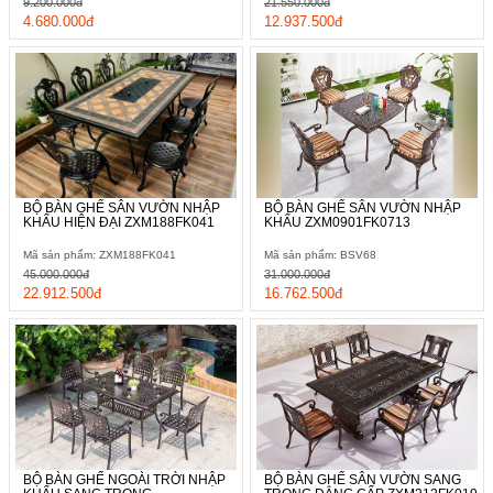
9.200.000đ
21.550.000đ
4.680.000đ
12.937.500đ
BỘ BÀN GHẾ SÂN VƯỜN NHẬP
BỘ BÀN GHẾ SÂN VƯỜN NHẬP
KHẨU HIỆN ĐẠI ZXM188FK041
KHẨU ZXM0901FK0713
Mã sản phẩm: ZXM188FK041
Mã sản phẩm: BSV68
45.000.000đ
31.000.000đ
22.912.500đ
16.762.500đ
BỘ BÀN GHẾ NGOÀI TRỜI NHẬP
BỘ BÀN GHẾ SÂN VƯỜN SANG