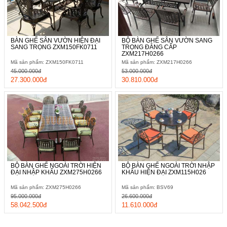
BÀN GHẾ SÂN VƯỜN HIỆN ĐẠI
BỘ BÀN GHẾ SÂN VƯỜN SANG
SANG TRỌNG ZXM150FK0711
TRỌNG ĐẲNG CẤP
ZXM217H0266
Mã sản phẩm: ZXM150FK0711
Mã sản phẩm: ZXM217H0266
45.000.000đ
53.000.000đ
27.300.000đ
30.810.000đ
BỘ BÀN GHẾ NGOÀI TRỜI HIỆN
BỘ BÀN GHẾ NGOÀI TRỜI NHẬP
ĐẠI NHẬP KHẨU ZXM275H0266
KHẨU HIỆN ĐẠI ZXM115H026
Mã sản phẩm: ZXM275H0266
Mã sản phẩm: BSV69
95.000.000đ
26.600.000đ
58.042.500đ
11.610.000đ