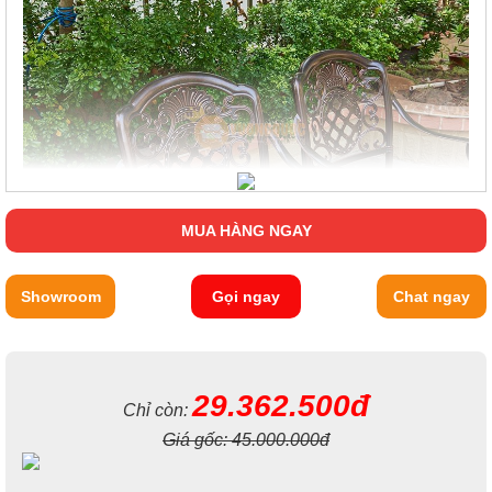
MUA HÀNG NGAY
Showroom
Gọi ngay
Chat ngay
Với ba màu: trắng, đen, nâu đồng bất cứ không gian nào của
bạn cũng phù hợp vậy nên đừng lăn tăn mà sắm ngay cho gia
đình mình sản phẩm tuyệt vời này nhé! Tay ghế được uốn cong
tinh tế, các chi tiết được lắp ghép với nhau một cách an toàn
cho khách hàng khi sử dụng.
29.362.500đ
Chỉ còn:
Giá gốc:
45.000.000đ