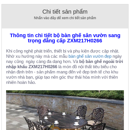
, đồ
trang
Chi tiết sản phẩm
trí
Nhấn vào đây để xem chi tiết sản phẩm
Nội
Thất
Thông tin chi tiết bộ bàn ghế sân vườn sang
Nhà
trọng đẳng cấp ZXM217H0266
Hàng
Nội
Khi công nghệ phát triển, thiết bị và phụ kiện được cập nhật. 
Thất
Nhờ xu hướng này mà các mẫu 
bàn ghế sân vườn đẹp
 ngày 
Nhà
nay cũng  ngày càng đa dạng hơn. Và 
bộ bàn ghế ngoài trời 
Hàng
nhập khẩu ZXM217H0266
 là món đồ nội thất tiêu biểu cho 
nhận định trên - sản phẩm mang đến vẻ đẹp tinh tế cho khu 
vườn nhà bạn, giúp tạo nên góc thư thái hòa mình với thiên 
nhiên hoàn hảo.