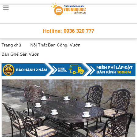
Trang
chủ
Nội
Hotline: 0936 320 777
Thất
Thông
Trang chủ
Nội Thất Ban Công, Vườn
Minh
Nội
Bàn Ghế Sân Vườn
thất
thông
minh
Nội
Thất
Trẻ
Em
Giường
tầng,
bàn
học, tủ
sách
Nội