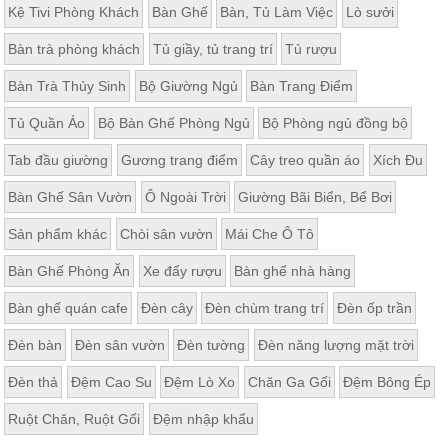
Kệ Tivi Phòng Khách
Bàn Ghế
Bàn, Tủ Làm Việc
Lò sưởi
Bàn trà phòng khách
Tủ giầy, tủ trang trí
Tủ rượu
Bàn Trà Thủy Sinh
Bộ Giường Ngủ
Bàn Trang Điểm
Tủ Quần Áo
Bộ Bàn Ghế Phòng Ngủ
Bộ Phòng ngủ đồng bộ
Tab đầu giường
Gương trang điểm
Cây treo quần áo
Xích Đu
Bàn Ghế Sân Vườn
Ô Ngoài Trời
Giường Bãi Biển, Bể Bơi
Sản phẩm khác
Chòi sân vườn
Mái Che Ô Tô
Bàn Ghế Phòng Ăn
Xe đẩy rượu
Bàn ghế nhà hàng
Bàn ghế quán cafe
Đèn cây
Đèn chùm trang trí
Đèn ốp trần
Đèn bàn
Đèn sân vườn
Đèn tường
Đèn năng lượng mặt trời
Đèn thả
Đệm Cao Su
Đệm Lò Xo
Chăn Ga Gối
Đệm Bông Ép
Ruột Chăn, Ruột Gối
Đệm nhập khẩu