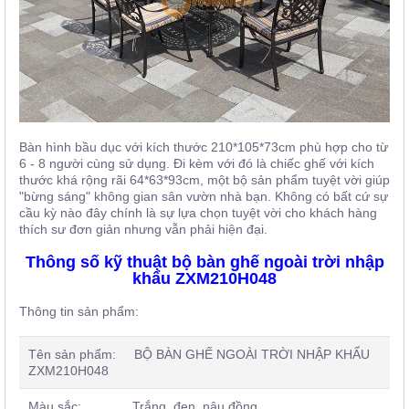
Bàn hình bầu dục với kích thước 210*105*73cm phù hợp cho từ
6 - 8 người cùng sử dụng. Đi kèm với đó là chiếc ghế với kích
thước khá rộng rãi 64*63*93cm, một bộ sản phẩm tuyệt vời giúp
"bừng sáng" không gian sân vườn nhà bạn. Không có bất cứ sự
cầu kỳ nào đây chính là sự lựa chọn tuyệt vời cho khách hàng
thích sư đơn giản nhưng vẫn phải hiện đại.
Thông số kỹ thuật bộ bàn ghế ngoài trời nhập
khẩu ZXM210H048
Thông tin sản phẩm:
Tên sản phẩm: BỘ BÀN GHẾ NGOÀI TRỜI NHẬP KHẨU
ZXM210H048
Màu sắc: Trắng, đen, nâu đồng