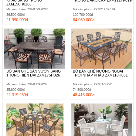
KHẨU SANG TRỌNG
TRỌNG ĐẲNG CẤP ZXM212FK019
ZXM150H0266
Mã sản phẩm: ZXM150H0266
Mã sản phẩm: ZXM212FK019
36.500.000đ
120.700.000đ
21.990.000đ
64.050.000đ
BỘ BÀN GHẾ SÂN VƯỜN SANG
BỘ BÀN GHẾ NƯỚNG NGOÀI
TRỌNG HIỆN ĐẠI ZXM175H026
TRỜI NHẬP KHẨU ZXM110H061
Mã sản phẩm: ZXM175H026
Mã sản phẩm: ZXM110H061
35.600.000đ
74.500.000đ
22.319.250đ
48.416.000đ