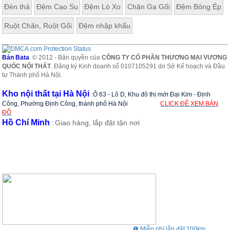
Đèn thả
Đệm Cao Su
Đệm Lò Xo
Chăn Ga Gối
Đệm Bông Ép
Ruột Chăn, Ruột Gối
Đệm nhập khẩu
Bản Bata
© 2012 - Bản quyền của
CÔNG TY CỔ PHẦN THƯƠNG MẠI VƯƠNG
QUỐC NỘI THẤT
. Đăng ký Kinh doanh số 0107105291 do Sở Kế hoạch và Đầu
tư Thành phố Hà Nội.
Kho nội thất tại Hà Nội
:
Ô 63 - Lô D, Khu đô thị mới Đại Kim - Định
Công, Phường Định Công, thành phố Hà Nội
CLICK ĐỂ XEM BẢN
ĐỒ
Hồ Chí Minh
Giao hàng, lắp đặt tận nơi
:
❶ Miễn phí lắp đặt 100km