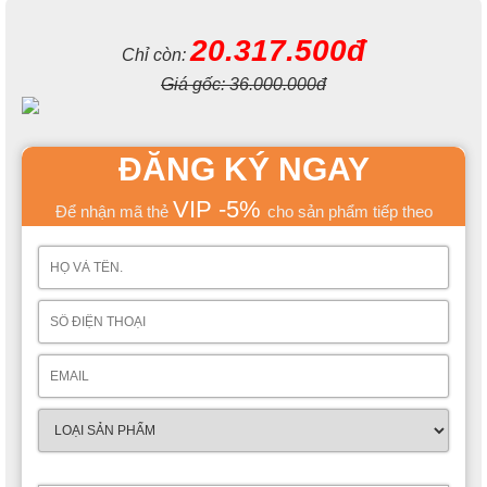
20.317.500đ
Chỉ còn:
Giá gốc:
36.000.000đ
ĐĂNG KÝ NGAY
VIP -5%
Để nhận mã thẻ
cho sản phẩm tiếp theo