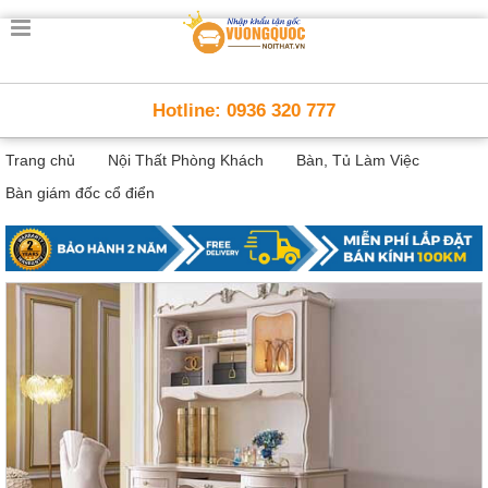
Trang
chủ
Nội
Hotline: 0936 320 777
Thất
Thông
Trang chủ
Nội Thất Phòng Khách
Bàn, Tủ Làm Việc
Minh
Nội
Bàn giám đốc cổ điển
thất
thông
minh
Nội
Thất
Trẻ
Em
Giường
tầng,
bàn
học, tủ
sách
Nội