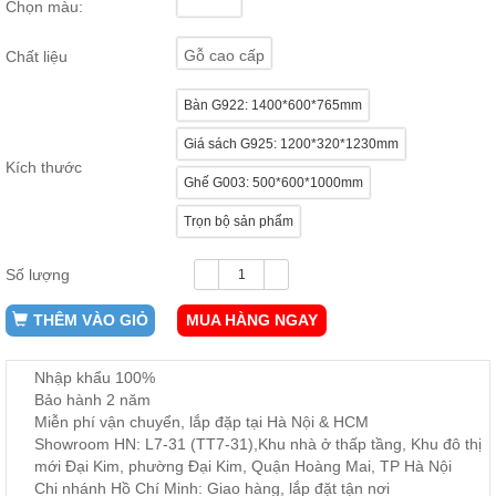
Chọn màu:
ăn,
ghế
ăn,
Gỗ cao cấp
Chất liệu
kệ
bếp
Bàn G922: 1400*600*765mm
Nội
Giá sách G925: 1200*320*1230mm
Thất
Kích thước
Ban
Ghế G003: 500*600*1000mm
Công,
Vườn
Trọn bộ sản phẩm
Bàn
ghế
Số lượng
ban
công,
xích
THÊM VÀO GIỎ
MUA HÀNG NGAY
đu,
ghế...
Nhập khẩu 100%
Phụ
Bảo hành 2 năm
Kiện
Miễn phí vận chuyển, lắp đặp tại Hà Nội & HCM
Trang
Showroom HN: L7-31 (TT7-31),Khu nhà ở thấp tầng, Khu đô thị
Trí
mới Đại Kim, phường Đại Kim, Quận Hoàng Mai, TP Hà Nội
Cây
Chi nhánh Hồ Chí Minh: Giao hàng, lắp đặt tận nơi
cảnh