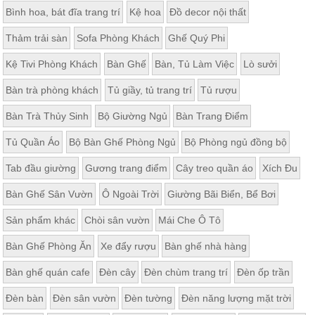
Bình hoa, bát đĩa trang trí
Kệ hoa
Đồ decor nội thất
Thảm trải sàn
Sofa Phòng Khách
Ghế Quý Phi
Kệ Tivi Phòng Khách
Bàn Ghế
Bàn, Tủ Làm Việc
Lò sưởi
Bàn trà phòng khách
Tủ giầy, tủ trang trí
Tủ rượu
Bàn Trà Thủy Sinh
Bộ Giường Ngủ
Bàn Trang Điểm
Tủ Quần Áo
Bộ Bàn Ghế Phòng Ngủ
Bộ Phòng ngủ đồng bộ
Tab đầu giường
Gương trang điểm
Cây treo quần áo
Xích Đu
Bàn Ghế Sân Vườn
Ô Ngoài Trời
Giường Bãi Biển, Bể Bơi
Sản phẩm khác
Chòi sân vườn
Mái Che Ô Tô
Bàn Ghế Phòng Ăn
Xe đẩy rượu
Bàn ghế nhà hàng
Bàn ghế quán cafe
Đèn cây
Đèn chùm trang trí
Đèn ốp trần
Đèn bàn
Đèn sân vườn
Đèn tường
Đèn năng lượng mặt trời