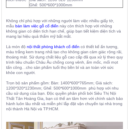
Ghế: 500*600*1000mm
Không chỉ phù hợp với những người làm việc nhiều giấy tờ,
mẫu
bàn làm việc gỗ cổ điển
này còn thích hợp với những
không gian có diện tích hạn chế, giúp bạn tiết kiệm diện tích và
mang lại hiệu quả thẩm mỹ bắt mắt.
Là món độ
nội thất phòng khách cổ điển
có thiết kế ấn tượng,
màu trắng kem trang nhã tạo cho không gian cảm giác rộng rãi,
thoáng mát. Sử dụng chất liệu gỗ cao cấp đã qua xử lý theo quy
trình tiêu chuẩn Châu Âu chống cong vênh, ẩm mốc, mối mọt
tấn công…cho sản phẩm tuổi thọ bền bỉ và an toàn với sức
khỏe con người.
Trọn bộ sản phẩm gồm: Bàn: 1400*600*765mm; Giá sách:
1200*320*1230mm; Ghế: 500*600*1000mm phù hợp với nhu
cầu sử dụng của bạn. Độc quyền phân phối bởi
Siêu Thị Nội
Thất Tân Hoàng Gia
,
bạn có thể an tâm hơn với chính sách bảo
hành luôn lâu nhất và miễn phí lắp đặt vận chuyển tại nhà trong
nội thành Hà Nội và TP.HCM.