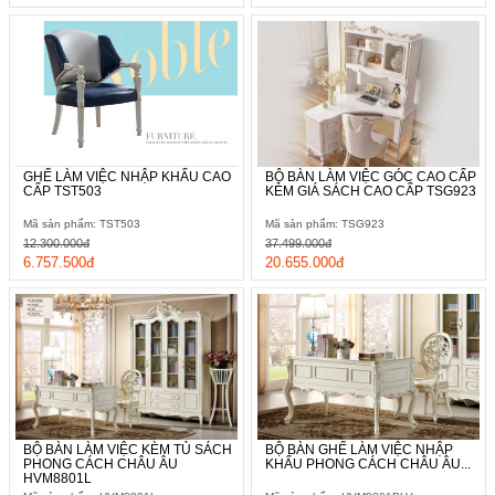
GHẾ LÀM VIỆC NHẬP KHẨU CAO
BỘ BÀN LÀM VIỆC GÓC CAO CẤP
CẤP TST503
KÈM GIÁ SÁCH CAO CẤP TSG923
Mã sản phẩm: TST503
Mã sản phẩm: TSG923
12.300.000đ
37.499.000đ
6.757.500đ
20.655.000đ
BỘ BÀN LÀM VIỆC KÈM TỦ SÁCH
BỘ BÀN GHẾ LÀM VIỆC NHẬP
PHONG CÁCH CHÂU ÂU
KHẨU PHONG CÁCH CHÂU ÂU...
HVM8801L