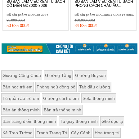
BỘ BÀN LÀM VIỆC KÈM TỦ SÁCH
BỘ BÀN LÀM VIỆC KÈM TỦ SÁCH
CỔ ĐIỂN GD3030-3036
PHONG CÁCH CHÂU ÂU...
Mã sản phẩm: GD3030-3036
Mã sản phẩm: GDCDB511-CDB516-506C
95.000.000đ
160.000.000đ
50.625.000đ
84.825.000đ
Giường Công Chúa
Giường Tầng
Giường Boyson
Bàn học trẻ em
Phòng ngủ đồng bộ
Tab đầu giường
Tủ quần áo trẻ em
Giường cũi trẻ em
Sofa thông minh
Bàn ăn thông minh
Bàn trà thông minh
Bàn trang điểm thông minh
Tủ giày thông minh
Ghế độc lạ
Kệ Treo Tường
Tranh Trang Trí
Cây Cảnh
Hoa trang trí