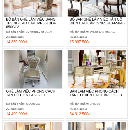
BỘ BÀN GHẾ LÀM VIỆC SANG
BỘ BÀN GHẾ LÀM VIỆC TÂN CỔ
TRỌNG CAO CẤP JVN651BLV-
ĐIỂN CAO CẤP JVN651AB-650AG
650GLV
Mã sản phẩm: JVN65BLV-650GLV
Mã sản phẩm: JVN651AB-650AG
29.100.000đ
29.000.000đ
14.850.000đ
15.937.500đ
GHẾ LÀM VIỆC PHONG CÁCH
BÀN LÀM VIỆC PHONG CÁCH
TÂN CỔ ĐIỂN GD909GX
TÂN CỔ ĐIỂN CAO CẤP LF533B
Mã sản phẩm: GD909GX
Mã sản phẩm: LF533B
27.700.000đ
60.000.000đ
14.490.000đ
34.012.500đ