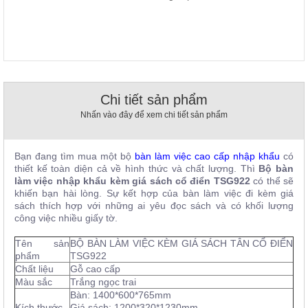
, đồ
trang
trí
Nội
Thất
Nhà
Chi tiết sản phẩm
Hàng
Nhấn vào đây để xem chi tiết sản phẩm
Nội
Thất
Nhà
Hàng
Bạn đang tìm mua một bộ
bàn làm việc cao cấp nhập khẩu
có
thiết kế toàn diện cả về hình thức và chất lượng. Thì
Bộ bàn
làm việc nhập khẩu kèm giá sách cổ điển TSG922
có thể sẽ
khiến bạn hài lòng. Sự kết hợp của bàn làm việc đi kèm giá
sách thích hợp với những ai yêu đọc sách và có khối lượng
công việc nhiều giấy tờ.
Tên sản
BỘ BÀN LÀM VIỆC KÈM GIÁ SÁCH TÂN CỔ ĐIỂN
phẩm
TSG922
Chất liệu
Gỗ cao cấp
Màu sắc
Trắng ngọc trai
Bàn: 1400*600*765mm
Kích thước
Giá sách: 1200*320*1230mm