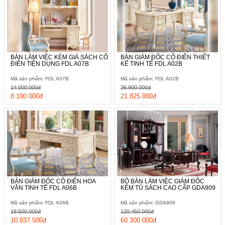
BÀN LÀM VIỆC KÈM GIÁ SÁCH CỔ
BÀN GIÁM ĐỐC CỔ ĐIỂN THIẾT
ĐIỂN TIỆN DỤNG FDL A07B
KẾ TINH TẾ FDL A02B
Mã sản phẩm: FDL A07B
Mã sản phẩm: FDL A02B
14.000.000đ
36.900.000đ
8.100.000đ
21.825.000đ
BÀN GIÁM ĐỐC CỔ ĐIỂN HOA
BỘ BÀN LÀM VIỆC GIÁM ĐỐC
VĂN TINH TẾ FDL A06B
KÈM TỦ SÁCH CAO CẤP GDA909
Mã sản phẩm: FDL A06B
Mã sản phẩm: GDA909
18.500.000đ
120.450.000đ
10.837.500đ
60.300.000đ