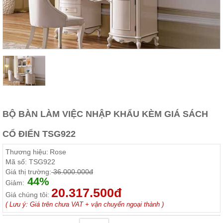
Thất
Phòng
Khách
Sofa,
tủ
rượu,
Bàn
trà...
Nội
Thất
Phòng
BỘ BÀN LÀM VIỆC NHẬP KHẨU KÈM GIÁ SÁCH
Ngủ
Giường
CỔ ĐIỂN TSG922
ngủ, tủ
áo, bàn
Thương hiệu:
Rose
trang
điểm
Mã số:
TSG922
Giá thị trường:
36.000.000đ
Nội
44%
Giảm:
20.317.500đ
Thất
Giá chúng tôi:
Phòng
( Lưu ý: Giá trên chưa VAT + vận chuyển ngoại thành )
Ăn
Bàn