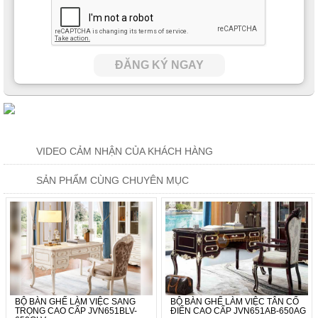
ĐĂNG KÝ NGAY
VIDEO CẢM NHẬN CỦA KHÁCH HÀNG
SẢN PHẨM CÙNG CHUYÊN MỤC
BỘ BÀN GHẾ LÀM VIỆC SANG
BỘ BÀN GHẾ LÀM VIỆC TÂN CỔ
TRỌNG CAO CẤP JVN651BLV-
ĐIỂN CAO CẤP JVN651AB-650AG