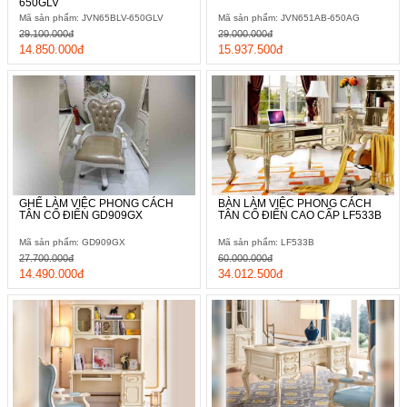
650GLV
Mã sản phẩm: JVN65BLV-650GLV
Mã sản phẩm: JVN651AB-650AG
29.100.000đ
29.000.000đ
14.850.000đ
15.937.500đ
GHẾ LÀM VIỆC PHONG CÁCH
BÀN LÀM VIỆC PHONG CÁCH
TÂN CỔ ĐIỂN GD909GX
TÂN CỔ ĐIỂN CAO CẤP LF533B
Mã sản phẩm: GD909GX
Mã sản phẩm: LF533B
27.700.000đ
60.000.000đ
14.490.000đ
34.012.500đ