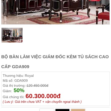
Thất
Phòng
Khách
Sofa,
tủ
rượu,
Bàn
trà...
Nội
Thất
Phòng
BỘ BÀN LÀM VIỆC GIÁM ĐỐC KÈM TỦ SÁCH CAO
Ngủ
Giường
CẤP GDA909
ngủ, tủ
áo, bàn
Thương hiệu:
Royal
trang
điểm
Mã số:
GDA909
Giá thị trường:
120.450.000đ
Nội
50%
Giảm:
60.300.000đ
Thất
Giá chúng tôi:
Phòng
( Lưu ý: Giá trên chưa VAT + vận chuyển ngoại thành )
Ăn
Bàn