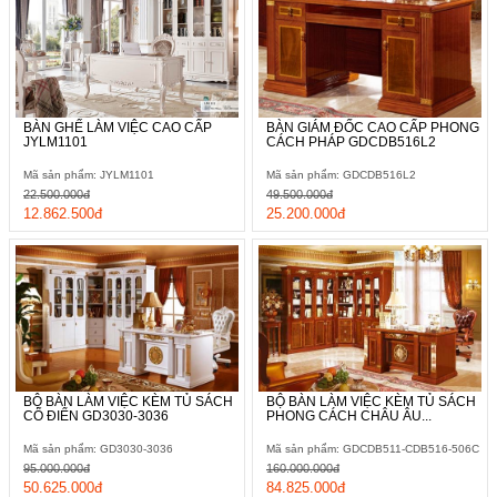
BÀN GHẾ LÀM VIỆC CAO CẤP
BÀN GIÁM ĐỐC CAO CẤP PHONG
JYLM1101
CÁCH PHÁP GDCDB516L2
Mã sản phẩm: JYLM1101
Mã sản phẩm: GDCDB516L2
22.500.000đ
49.500.000đ
12.862.500đ
25.200.000đ
BỘ BÀN LÀM VIỆC KÈM TỦ SÁCH
BỘ BÀN LÀM VIỆC KÈM TỦ SÁCH
CỔ ĐIỂN GD3030-3036
PHONG CÁCH CHÂU ÂU...
Mã sản phẩm: GD3030-3036
Mã sản phẩm: GDCDB511-CDB516-506C
95.000.000đ
160.000.000đ
50.625.000đ
84.825.000đ