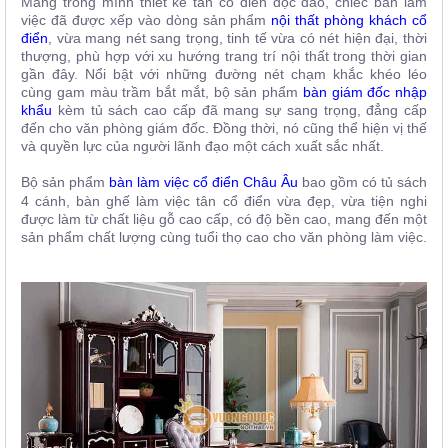
Mang trong mình thiết kế tân cổ điển độc đáo, chiếc bàn làm
việc đã được xếp vào dòng sản phẩm
nội thất phòng khách cổ
điển
, vừa mang nét sang trọng, tinh tế vừa có nét hiện đại, thời
thượng, phù hợp với xu hướng trang trí nội thất trong thời gian
gần đây. Nổi bật với những đường nét chạm khắc khéo léo
cùng gam màu trầm bắt mắt, bộ sản phẩm
bàn giám đốc nhập
khẩu
kèm tủ sách cao cấp đã mang sự sang trọng, đẳng cấp
đến cho văn phòng giám đốc. Đồng thời, nó cũng thể hiện vị thế
và quyền lực của người lãnh đạo một cách xuất sắc nhất.
Bộ sản phẩm
b
àn làm việc cổ điển Châu Âu
bao gồm có tủ sách
4 cánh, bàn ghế làm việc tân cổ điển vừa đẹp, vừa tiện nghi
được làm từ chất liệu gỗ cao cấp, có độ bền cao, mang đến một
sản phẩm chất lượng cùng tuổi thọ cao cho văn phòng làm việc.