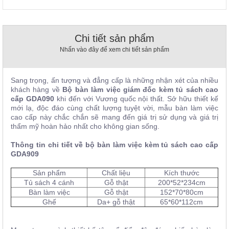
, đồ
trang
trí
Chi tiết sản phẩm
Nội
Nhấn vào đây để xem chi tiết sản phẩm
Thất
Nhà
Hàng
Sang trọng, ấn tượng và đẳng cấp là những nhận xét của nhiều
Nội
khách hàng về
Bộ bàn làm việc giám đốc kèm tủ sách cao
Thất
cấp GDA090
khi đến với Vương quốc nội thất. Sở hữu thiết kế
Nhà
mới lạ, độc đáo cùng chất lượng tuyệt vời, mẫu bàn làm việc
Hàng
cao cấp này chắc chắn sẽ mang đến giá trị sử dụng và giá trị
thẩm mỹ hoàn hảo nhất cho không gian sống.
Thông tin chi tiết về bộ bàn làm việc kèm tủ sách cao cấp
GDA909
Sản phẩm
Chất liệu
Kích thước
Tủ sách 4 cánh
Gỗ thật
200*52*234cm
Bàn làm việc
Gỗ thật
152*70*80cm
Ghế
Da+ gỗ thật
65*60*112cm