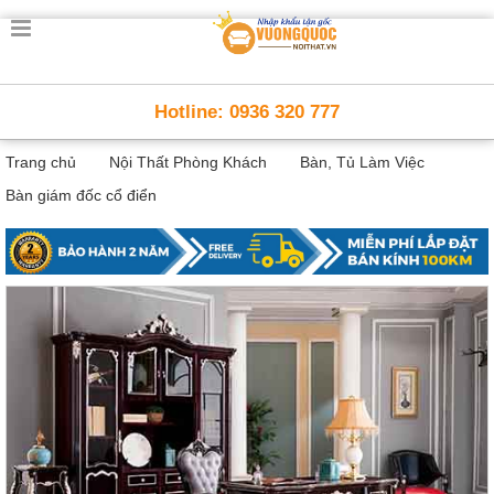
Trang
chủ
Nội
Hotline: 0936 320 777
Thất
Thông
Trang chủ
Nội Thất Phòng Khách
Bàn, Tủ Làm Việc
Minh
Nội
Bàn giám đốc cổ điển
thất
thông
minh
Nội
Thất
Trẻ
Em
Giường
tầng,
bàn
học, tủ
sách
Nội