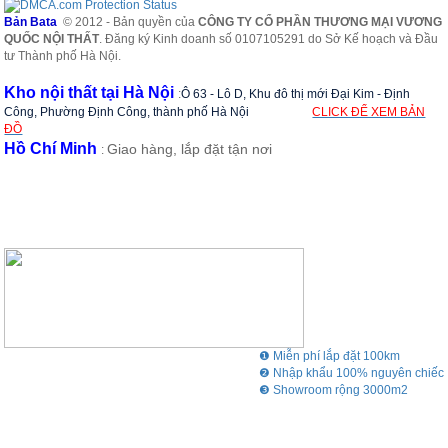
Bản Bata
© 2012 - Bản quyền của
CÔNG TY CỔ PHẦN THƯƠNG MẠI VƯƠNG
QUỐC NỘI THẤT
. Đăng ký Kinh doanh số 0107105291 do Sở Kế hoạch và Đầu
tư Thành phố Hà Nội.
Kho nội thất tại Hà Nội
:
Ô 63 - Lô D, Khu đô thị mới Đại Kim - Định
Công, Phường Định Công, thành phố Hà Nội
CLICK ĐỂ XEM BẢN
ĐỒ
Hồ Chí Minh
Giao hàng, lắp đặt tận nơi
:
❶ Miễn phí lắp đặt 100km
❷ Nhập khẩu 100% nguyên chiếc
❸ Showroom rộng 3000m2