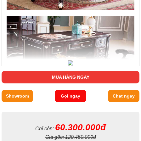
MUA HÀNG NGAY
Showroom
Gọi ngay
Chat ngay
60.300.000đ
Chỉ còn:
Giá gốc:
120.450.000đ