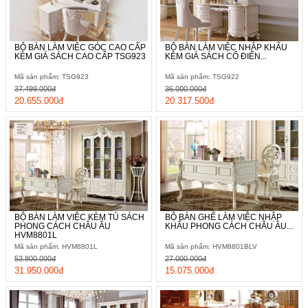
BỘ BÀN LÀM VIỆC GÓC CAO CẤP
BỘ BÀN LÀM VIỆC NHẬP KHẨU
KÈM GIÁ SÁCH CAO CẤP TSG923
KÈM GIÁ SÁCH CỔ ĐIỂN...
Mã sản phẩm: TSG923
Mã sản phẩm: TSG922
37.499.000đ
36.000.000đ
20.655.000đ
20.317.500đ
BỘ BÀN LÀM VIỆC KÈM TỦ SÁCH
BỘ BÀN GHẾ LÀM VIỆC NHẬP
PHONG CÁCH CHÂU ÂU
KHẨU PHONG CÁCH CHÂU ÂU...
HVM8801L
Mã sản phẩm: HVM8801L
Mã sản phẩm: HVM8801BLV
53.800.000đ
27.000.000đ
31.950.000đ
15.075.000đ