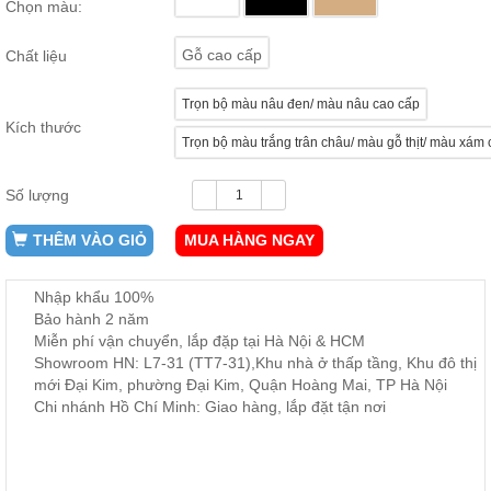
Chọn màu:
ăn,
ghế
ăn,
Gỗ cao cấp
Chất liệu
kệ
bếp
Trọn bộ màu nâu đen/ màu nâu cao cấp
Nội
Kích thước
Trọn bộ màu trắng trân châu/ màu gỗ thịt/ màu xám
Thất
Ban
Công,
Số lượng
Vườn
THÊM VÀO GIỎ
MUA HÀNG NGAY
Bàn
ghế
ban
công,
Nhập khẩu 100%
xích
Bảo hành 2 năm
đu,
ghế...
Miễn phí vận chuyển, lắp đặp tại Hà Nội & HCM
Showroom HN: L7-31 (TT7-31),Khu nhà ở thấp tầng, Khu đô thị
Phụ
mới Đại Kim, phường Đại Kim, Quận Hoàng Mai, TP Hà Nội
Kiện
Chi nhánh Hồ Chí Minh: Giao hàng, lắp đặt tận nơi
Trang
Trí
Cây
cảnh