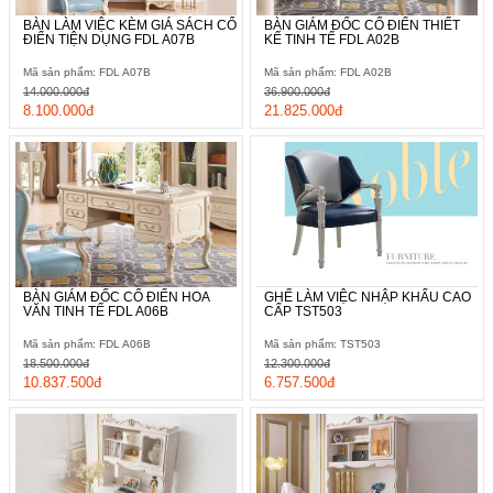
BÀN LÀM VIỆC KÈM GIÁ SÁCH CỔ
BÀN GIÁM ĐỐC CỔ ĐIỂN THIẾT
ĐIỂN TIỆN DỤNG FDL A07B
KẾ TINH TẾ FDL A02B
Mã sản phẩm: FDL A07B
Mã sản phẩm: FDL A02B
14.000.000đ
36.900.000đ
8.100.000đ
21.825.000đ
BÀN GIÁM ĐỐC CỔ ĐIỂN HOA
GHẾ LÀM VIỆC NHẬP KHẨU CAO
VĂN TINH TẾ FDL A06B
CẤP TST503
Mã sản phẩm: FDL A06B
Mã sản phẩm: TST503
18.500.000đ
12.300.000đ
10.837.500đ
6.757.500đ