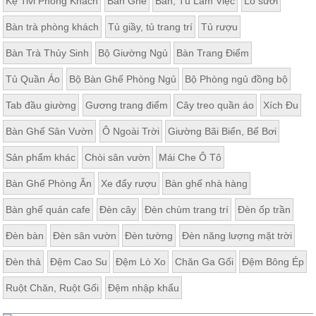
Kệ Tivi Phòng Khách
Bàn Ghế
Bàn, Tủ Làm Việc
Lò sưởi
Bàn trà phòng khách
Tủ giầy, tủ trang trí
Tủ rượu
Bàn Trà Thủy Sinh
Bộ Giường Ngủ
Bàn Trang Điểm
Tủ Quần Áo
Bộ Bàn Ghế Phòng Ngủ
Bộ Phòng ngủ đồng bộ
Tab đầu giường
Gương trang điểm
Cây treo quần áo
Xích Đu
Bàn Ghế Sân Vườn
Ô Ngoài Trời
Giường Bãi Biển, Bể Bơi
Sản phẩm khác
Chòi sân vườn
Mái Che Ô Tô
Bàn Ghế Phòng Ăn
Xe đẩy rượu
Bàn ghế nhà hàng
Bàn ghế quán cafe
Đèn cây
Đèn chùm trang trí
Đèn ốp trần
Đèn bàn
Đèn sân vườn
Đèn tường
Đèn năng lượng mặt trời
Đèn thả
Đệm Cao Su
Đệm Lò Xo
Chăn Ga Gối
Đệm Bông Ép
Ruột Chăn, Ruột Gối
Đệm nhập khẩu