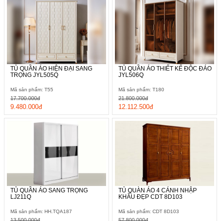
TỦ QUẦN ÁO HIỆN ĐẠI SANG
TỦ QUẦN ÁO THIẾT KẾ ĐỘC ĐÁO
TRỌNG JYL505Q
JYL506Q
Mã sản phẩm: T55
Mã sản phẩm: T180
17.700.000đ
21.800.000đ
9.480.000đ
12.112.500đ
Ở không gian tủ góc, bạn có thể sắp xếp một số món phụ kiện
trang trí nhà cửa để tô điểm thêm cho chiếc tủ quần áo. Ngoài
thiết kế tiện lợi, thông minh, sản phẩm còn làm "xiêu lòng"
người tiêu dùng nhờ chất lượng tuyệt đỉnh. Chất liệu gỗ thật
kháng mối tốt, chống được co ngót, cong vênh. Ngoài ra, chiếc
TỦ QUẦN ÁO SANG TRỌNG
TỦ QUÀN ÁO 4 CÁNH NHẬP
LJ211Q
KHẨU ĐẸP CDT 8D103
tủ còn được ưu ái phun sơn Lacker 7 lớp không chỉ giúp bền
màu mà còn an toàn tuyệt đối cho sức khỏe.
Mã sản phẩm: HH.TQA187
Mã sản phẩm: CDT 8D103
13.500.000đ
57.800.000đ