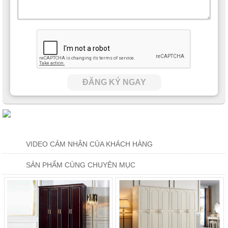
ĐĂNG KÝ NGAY
Vẫn chưa dừng tại đó, mẫu t
ủ quần áo gỗ nhập khẩu
JYH658Q
còn có phiên bản thứ 3 là kiểu dáng tủ cánh lùa thông minh.
VIDEO CẢM NHẬN CỦA KHÁCH HÀNG
Cửa tủ được thiết kế kéo sang một bên để mở sẽ mang đến sự
thuận tiện cho những phòng ngủ có diện tích khá khiêm tốn khi
không cần tốn thêm một khoảng diện tích để lùi đóng mở tủ.
SẢN PHẨM CÙNG CHUYÊN MỤC