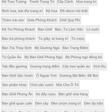
Kệ Treo Tường
Tranh Trang Trí
Cây Cảnh
Hoa trang trí
Bình hoa, bát đĩa trang trí
Kệ hoa
Đồ decor nội thất
Thảm trải sàn
Sofa Phòng Khách
Ghế Quý Phi
Kệ Tivi Phòng Khách
Bàn Ghế
Bàn, Tủ Làm Việc
Lò sưởi
Bàn trà phòng khách
Tủ giầy, tủ trang trí
Tủ rượu
Bàn Trà Thủy Sinh
Bộ Giường Ngủ
Bàn Trang Điểm
Tủ Quần Áo
Bộ Bàn Ghế Phòng Ngủ
Bộ Phòng ngủ đồng bộ
Tab đầu giường
Gương trang điểm
Cây treo quần áo
Xích Đu
Bàn Ghế Sân Vườn
Ô Ngoài Trời
Giường Bãi Biển, Bể Bơi
Sản phẩm khác
Chòi sân vườn
Mái Che Ô Tô
Bàn Ghế Phòng Ăn
Xe đẩy rượu
Bàn ghế nhà hàng
Bàn ghế quán cafe
Đèn cây
Đèn chùm trang trí
Đèn ốp trần