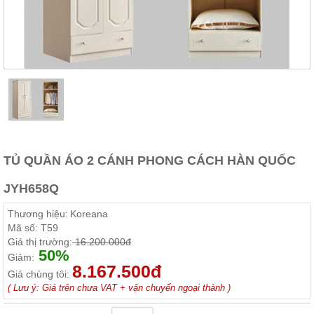
Thất
Phòng
Khách
Sofa,
tủ
rượu,
Bàn
trà...
Nội
Thất
Phòng
TỦ QUẦN ÁO 2 CÁNH PHONG CÁCH HÀN QUỐC
Ngủ
Giường
JYH658Q
ngủ, tủ
áo, bàn
Thương hiệu:
Koreana
trang
điểm
Mã số:
T59
Giá thị trường:
16.200.000đ
Nội
50%
Giảm:
8.167.500đ
Thất
Giá chúng tôi:
Phòng
( Lưu ý: Giá trên chưa VAT + vận chuyển ngoại thành )
Ăn
Bàn