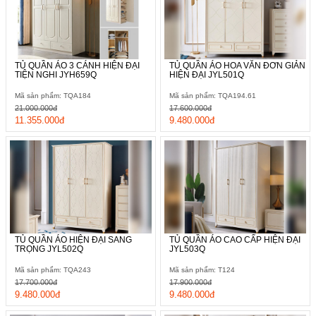
chuyển tủ khi cần. Sản phẩm dễ kết hợp với nhiều món vật
dụng nội thất khác như giường ngủ, tab đầu giường, bàn ghế
trang điểm nhờ tông màu trắng đơn giản nhưng chưa bao giờ
hết hot.
TỦ QUẦN ÁO 3 CÁNH HIỆN ĐẠI
TỦ QUẦN ÁO HOA VĂN ĐƠN GIẢN
TIỆN NGHI JYH659Q
HIỆN ĐẠI JYL501Q
Mã sản phẩm: TQA184
Mã sản phẩm: TQA194.61
21.000.000đ
17.600.000đ
11.355.000đ
9.480.000đ
TỦ QUẦN ÁO HIỆN ĐẠI SANG
TỦ QUẦN ÁO CAO CẤP HIỆN ĐẠI
TRỌNG JYL502Q
JYL503Q
Mã sản phẩm: TQA243
Mã sản phẩm: T124
17.700.000đ
17.900.000đ
9.480.000đ
9.480.000đ