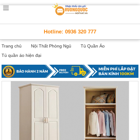
Trang
chủ
Nội
Hotline: 0936 320 777
Thất
Thông
Trang chủ
Nội Thất Phòng Ngủ
Tủ Quần Áo
Minh
Nội
Tủ quần áo hiện đại
thất
thông
minh
Nội
Thất
Trẻ
Em
Giường
tầng,
bàn
học, tủ
sách
Nội