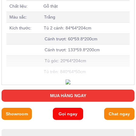
Chất liệu: Gỗ thật
Màu sắc: Trắng
Kích thước:
Tủ 2 cánh: 84*64*204cm
Cánh trượt: 60*59.8*200cm
Cánh trượt: 133*59.8*200cm
Tủ góc: 20*64*204cm
Tủ trên: 840*64*50cm
Phong cách: Hàn Quốc
MUA HÀNG NGAY
Bảo hành: 2 năm
Showroom
Gọi ngay
Chat ngay
Một vài hình ảnh của Tủ quần áo 2 cánh phong
cách Hàn Quốc JYH658Q
Ngoài phiên bản tủ 2 cánh + tủ góc, bạn cũng có thể cân nhắc