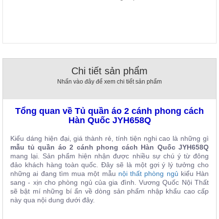
, đồ
trang
trí
Nội
Thất
Nhà
Chi tiết sản phẩm
Hàng
Nhấn vào đây để xem chi tiết sản phẩm
Nội
Thất
Nhà
Hàng
Tổng quan về Tủ quần áo 2 cánh phong cách
Hàn Quốc JYH658Q
Kiểu dáng hiện đại, giá thành rẻ, tính tiện nghi cao là những gì
mẫu tủ quần áo 2 cánh phong cách Hàn Quốc JYH658Q
mang lại. Sản phẩm hiện nhận được nhiều sự chú ý từ đông
đảo khách hàng toàn quốc. Đây sẽ là một gợi ý lý tưởng cho
những ai đang tìm mua một mẫu
nội thất phòng ngủ
kiểu Hàn
sang - xịn cho phòng ngủ của gia đình. Vương Quốc Nội Thất
sẽ bật mí những bí ẩn về dòng sản phẩm nhập khẩu cao cấp
này qua nội dung dưới đây.