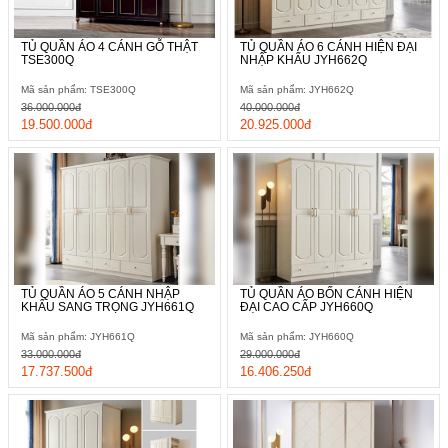
TỦ QUẦN ÁO 4 CÁNH GỖ THẬT
TỦ QUẦN ÁO 6 CÁNH HIỆN ĐẠI
TSE300Q
NHẬP KHẨU JYH662Q
Mã sản phẩm: TSE300Q
Mã sản phẩm: JYH662Q
36.000.000đ
40.000.000đ
19.500.000đ
20.925.000đ
TỦ QUẦN ÁO 5 CÁNH NHẬP
TỦ QUẦN ÁO BỐN CÁNH HIỆN
KHẨU SANG TRỌNG JYH661Q
ĐẠI CAO CẤP JYH660Q
Mã sản phẩm: JYH661Q
Mã sản phẩm: JYH660Q
33.000.000đ
29.000.000đ
17.737.500đ
16.406.250đ
Tủ lùa thường được nhiều gia chủ ưu tiên lựa chọn nhờ thiết kế
hiện đại và bắt mắt. Sự xuất hiện của mẫu tủ cánh lùa Hàn
Quốc này sẽ mang đến vẻ đẹp sang trọng, đẳng cấp cho không
gian nội thất. Tủ có trọng lượng khá nhẹ, bạn có thể dễ dàng di