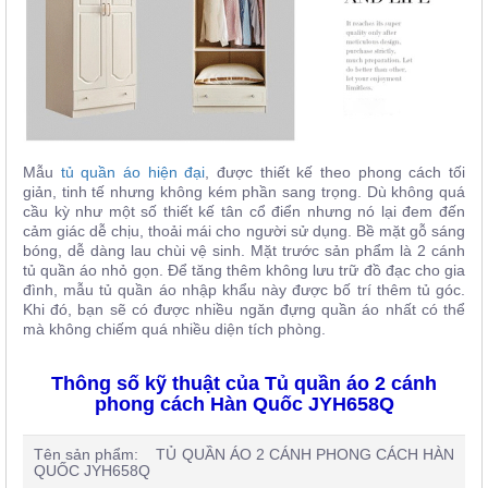
Mẫu
tủ quần áo hiện đại
, được thiết kế theo phong cách tối
giản, tinh tế nhưng không kém phần sang trọng. Dù không quá
cầu kỳ như một số thiết kế tân cổ điển nhưng nó lại đem đến
cảm giác dễ chịu, thoải mái cho người sử dụng. Bề mặt gỗ sáng
bóng, dễ dàng lau chùi vệ sinh. Mặt trước sản phẩm là 2 cánh
tủ quần áo nhỏ gọn. Để tăng thêm không lưu trữ đồ đạc cho gia
đình, mẫu tủ quần áo nhập khẩu này được bố trí thêm tủ góc.
Khi đó, bạn sẽ có được nhiều ngăn đựng quần áo nhất có thể
mà không chiếm quá nhiều diện tích phòng.
Thông số kỹ thuật của Tủ quần áo 2 cánh
phong cách Hàn Quốc JYH658Q
Tên sản phẩm:
TỦ QUẦN ÁO 2 CÁNH PHONG CÁCH HÀN
QUỐC JYH658Q