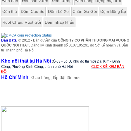
Đèn bàn
Đèn sân vườn
Đèn tường
Đèn năng lượng mặt trời
Đèn thả
Đệm Cao Su
Đệm Lò Xo
Chăn Ga Gối
Đệm Bông Ép
Ruột Chăn, Ruột Gối
Đệm nhập khẩu
Bản Bata
© 2012 - Bản quyền của
CÔNG TY CỔ PHẦN THƯƠNG MẠI VƯƠNG
QUỐC NỘI THẤT
. Đăng ký Kinh doanh số 0107105291 do Sở Kế hoạch và Đầu
tư Thành phố Hà Nội.
Kho nội thất tại Hà Nội
:
Ô 63 - Lô D, Khu đô thị mới Đại Kim - Định
Công, Phường Định Công, thành phố Hà Nội
CLICK ĐỂ XEM BẢN
ĐỒ
Hồ Chí Minh
Giao hàng, lắp đặt tận nơi
: