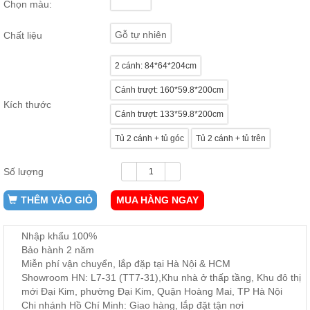
Chọn màu:
ăn,
ghế
ăn,
Gỗ tự nhiên
Chất liệu
kệ
bếp
2 cánh: 84*64*204cm
Nội
Cánh trượt: 160*59.8*200cm
Thất
Kích thước
Ban
Cánh trượt: 133*59.8*200cm
Công,
Vườn
Tủ 2 cánh + tủ góc
Tủ 2 cánh + tủ trên
Bàn
ghế
Số lượng
ban
công,
xích
THÊM VÀO GIỎ
MUA HÀNG NGAY
đu,
ghế...
Nhập khẩu 100%
Phụ
Bảo hành 2 năm
Kiện
Miễn phí vận chuyển, lắp đặp tại Hà Nội & HCM
Trang
Showroom HN: L7-31 (TT7-31),Khu nhà ở thấp tầng, Khu đô thị
Trí
mới Đại Kim, phường Đại Kim, Quận Hoàng Mai, TP Hà Nội
Cây
Chi nhánh Hồ Chí Minh: Giao hàng, lắp đặt tận nơi
cảnh