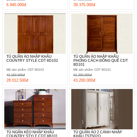
6.945.000đ
39.375.000đ
TỦ QUẦN ÁO NHẬP KHẨU
TỦ QUẦN ÁO NHẬP KHẨU
COUNTRY STYLE CDT 8D102
PHONG CÁCH ĐỒNG QUÊ CDT
8D101
Mã sản phẩm: CDT 8D102
Mã sản phẩm: CDT 8D101
42.150.000đ
61.200.000đ
28.012.500đ
43.200.000đ
TỦ NGĂN KÉO NHẬP KHẨU
TỦ QUẦN ÁO 2 CÁNH NHẬP
COUNTRY STYLE CDT 8B101
KHẨU TST502Q