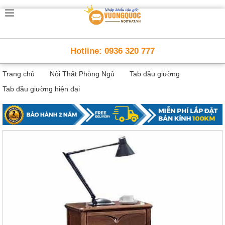
Trang
chủ
Nội
Hotline: 0936 320 777
Thất
Thông
Trang chủ
Nội Thất Phòng Ngủ
Tab đầu giường
Minh
Nội
Tab đầu giường hiện đại
thất
thông
minh
Nội
Thất
Trẻ
Em
Giường
tầng,
bàn
học, tủ
sách
Nội