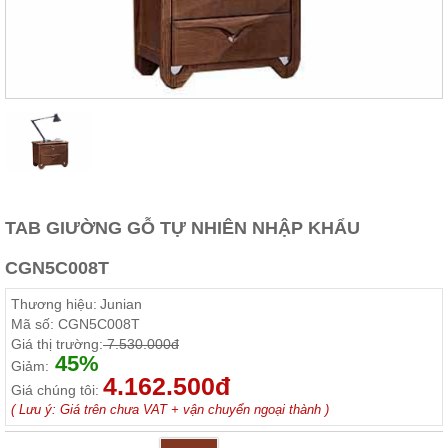
Thất
Phòng
Khách
Sofa,
tủ
rượu,
Bàn
trà...
Nội
Thất
Phòng
TAB GIƯỜNG GỖ TỰ NHIÊN NHẬP KHẨU
Ngủ
Giường
CGN5C008T
ngủ, tủ
áo, bàn
Thương hiệu:
Junian
trang
điểm
Mã số:
CGN5C008T
Giá thị trường:
7.530.000đ
Nội
45%
Giảm:
4.162.500đ
Thất
Giá chúng tôi:
Phòng
( Lưu ý: Giá trên chưa VAT + vận chuyển ngoại thành )
Ăn
Bàn