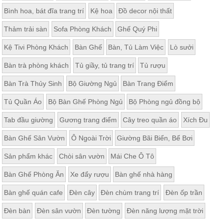
Bình hoa, bát đĩa trang trí
Kệ hoa
Đồ decor nội thất
Thảm trải sàn
Sofa Phòng Khách
Ghế Quý Phi
Kệ Tivi Phòng Khách
Bàn Ghế
Bàn, Tủ Làm Việc
Lò sưởi
Bàn trà phòng khách
Tủ giầy, tủ trang trí
Tủ rượu
Bàn Trà Thủy Sinh
Bộ Giường Ngủ
Bàn Trang Điểm
Tủ Quần Áo
Bộ Bàn Ghế Phòng Ngủ
Bộ Phòng ngủ đồng bộ
Tab đầu giường
Gương trang điểm
Cây treo quần áo
Xích Đu
Bàn Ghế Sân Vườn
Ô Ngoài Trời
Giường Bãi Biển, Bể Bơi
Sản phẩm khác
Chòi sân vườn
Mái Che Ô Tô
Bàn Ghế Phòng Ăn
Xe đẩy rượu
Bàn ghế nhà hàng
Bàn ghế quán cafe
Đèn cây
Đèn chùm trang trí
Đèn ốp trần
Đèn bàn
Đèn sân vườn
Đèn tường
Đèn năng lượng mặt trời