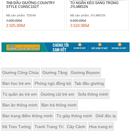
TAB ĐẦU GIƯỜNG COUNTRY
TỦ NGĂN KÉO SANG TRỌNG
STYLE CGN5C102T
JYLM852N
Mã sản phẩm: TDG48
Mã sản phẩm: JYLM852N
4.000.000đ
6.500.000đ
2.025.000đ
3.510.000đ
Giường Công Chúa
Giường Tầng
Giường Boyson
Bàn học trẻ em
Phòng ngủ đồng bộ
Tab đầu giường
Tủ quần áo trẻ em
Giường cũi trẻ em
Sofa thông minh
Bàn ăn thông minh
Bàn trà thông minh
Bàn trang điểm thông minh
Tủ giày thông minh
Ghế độc lạ
Kệ Treo Tường
Tranh Trang Trí
Cây Cảnh
Hoa trang trí