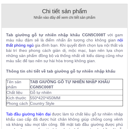
, đồ
trang
Chi tiết sản phẩm
trí
Nhấn vào đây để xem chi tiết sản phẩm
Nội
Thất
Tab giường gỗ tự nhiên nhập khẩu CGN5C008T
với gam
Nhà
màu nâu đậm sẽ là điểm nhấn
ấn tượng cho không gian
nội
Hàng
thất phòng ngủ
gia đình bạn. Khi quyết định chọn lựa nội thất và
Nội
bài trí theo phong cách giản dị, mộc mạc, bạn nên lựa chọn
Thất
những sản phẩm đồng bộ và thống nhất về kiểu dáng cũng như
Nhà
màu sắc để tạo nên sự hài hòa trong không gian.
Hàng
Thông tin chi tiết về tab giường gỗ tự nhiên nhập khẩu
Tên sản
TAB GIƯỜNG GỖ TỰ NHIÊN NHẬP KHẨU
phẩm
CGN5C008T
Chất liệu
Gỗ tự nhiên
Kích thước
550*420*450MM
Phong cách
Country Style
Tab đầu giường hiện đại
được làm từ chất liệu gỗ tự nhiên nhập
khẩu cao cấp đã được hút chân không giúp chống cong vênh
và kháng sâu mọt tấn công. Bề mặt tab đầu giường được phủ