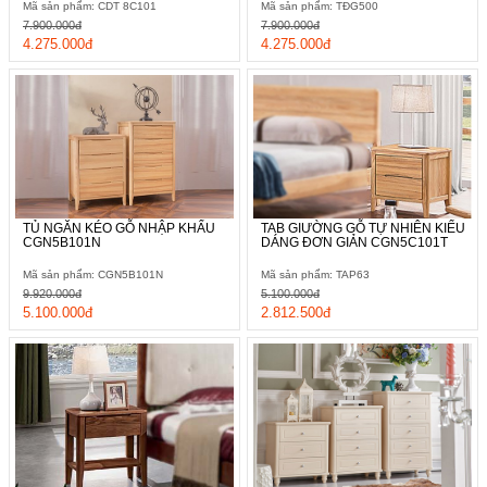
Mã sản phẩm: CDT 8C101
Mã sản phẩm: TĐG500
7.900.000đ
7.900.000đ
4.275.000đ
4.275.000đ
TỦ NGĂN KÉO GỖ NHẬP KHẨU
TAB GIƯỜNG GỖ TỰ NHIÊN KIỂU
CGN5B101N
DÁNG ĐƠN GIẢN CGN5C101T
Mã sản phẩm: CGN5B101N
Mã sản phẩm: TAP63
9.920.000đ
5.100.000đ
5.100.000đ
2.812.500đ