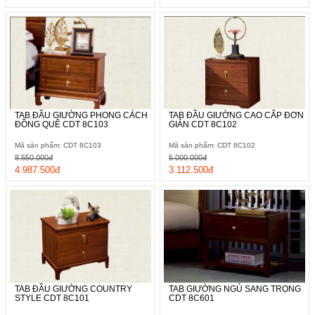
TAB ĐẦU GIƯỜNG PHONG CÁCH
TAB ĐẦU GIƯỜNG CAO CẤP ĐƠN
ĐỒNG QUÊ CDT 8C103
GIẢN CDT 8C102
Mã sản phẩm: CDT 8C103
Mã sản phẩm: CDT 8C102
8.550.000đ
5.000.000đ
4.987.500đ
3.112.500đ
TAB ĐẦU GIƯỜNG COUNTRY
TAB GIƯỜNG NGỦ SANG TRỌNG
STYLE CDT 8C101
CDT 8C601