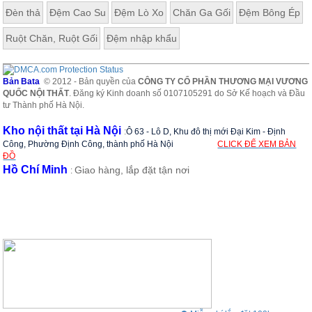
Đèn thả
Đệm Cao Su
Đệm Lò Xo
Chăn Ga Gối
Đệm Bông Ép
Ruột Chăn, Ruột Gối
Đệm nhập khẩu
Bản Bata
© 2012 - Bản quyền của
CÔNG TY CỔ PHẦN THƯƠNG MẠI VƯƠNG
QUỐC NỘI THẤT
. Đăng ký Kinh doanh số 0107105291 do Sở Kế hoạch và Đầu
tư Thành phố Hà Nội.
Kho nội thất tại Hà Nội
:
Ô 63 - Lô D, Khu đô thị mới Đại Kim - Định
Công, Phường Định Công, thành phố Hà Nội
CLICK ĐỂ XEM BẢN
ĐỒ
Hồ Chí Minh
Giao hàng, lắp đặt tận nơi
: