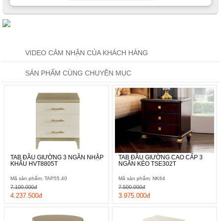
VIDEO CẢM NHẬN CỦA KHÁCH HÀNG
SẢN PHẨM CÙNG CHUYÊN MỤC
TAB ĐẦU GIƯỜNG 3 NGĂN NHẬP
TAB ĐẦU GIƯỜNG CAO CẤP 3
KHẨU HVT8805T
NGĂN KÉO TSE302T
Mã sản phẩm: TAP55.40
Mã sản phẩm: NK64
7.100.000đ
7.500.000đ
4.237.500đ
3.975.000đ