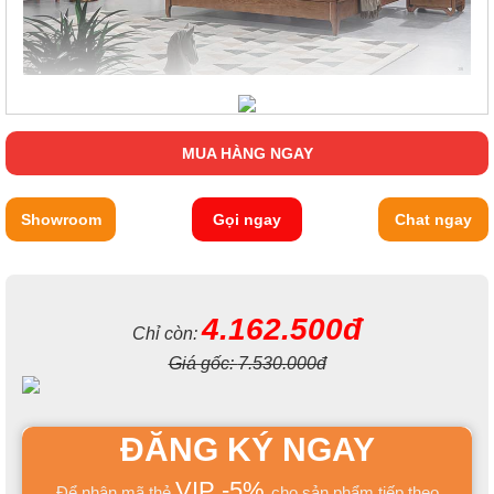
MUA HÀNG NGAY
Showroom
Gọi ngay
Chat ngay
4.162.500đ
Chỉ còn:
Giá gốc:
7.530.000đ
ĐĂNG KÝ NGAY
VIP -5%
Để nhận mã thẻ
cho sản phẩm tiếp theo