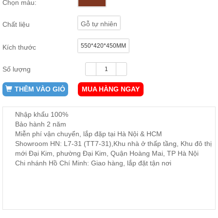
Chọn màu:
ăn,
ghế
ăn,
Gỗ tự nhiên
Chất liệu
kệ
bếp
550*420*450MM
Kích thước
Nội
Thất
Số lượng
Ban
Công,
THÊM VÀO GIỎ
MUA HÀNG NGAY
Vườn
Bàn
ghế
Nhập khẩu 100%
ban
Bảo hành 2 năm
công,
Miễn phí vận chuyển, lắp đặp tại Hà Nội & HCM
xích
đu,
Showroom HN: L7-31 (TT7-31),Khu nhà ở thấp tầng, Khu đô thị
ghế...
mới Đại Kim, phường Đại Kim, Quận Hoàng Mai, TP Hà Nội
Chi nhánh Hồ Chí Minh: Giao hàng, lắp đặt tận nơi
Phụ
Kiện
Trang
Trí
Cây
cảnh