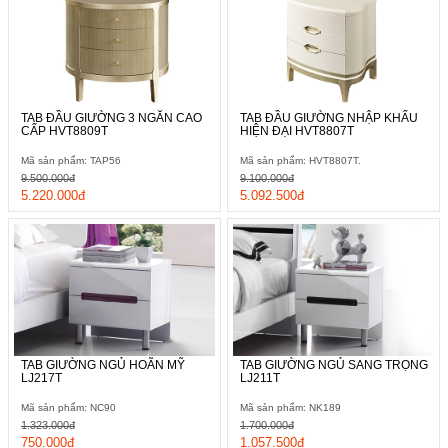
TAB ĐẦU GIƯỜNG 3 NGĂN CAO
TAB ĐẦU GIƯỜNG NHẬP KHẨU
CẤP HVT8809T
HIỆN ĐẠI HVT8807T
Mã sản phẩm: TAP56
Mã sản phẩm: HVT8807T.
9.500.000đ
9.100.000đ
5.220.000đ
5.092.500đ
TAB GIƯỜNG NGỦ HOÃN MỸ
TAB GIƯỜNG NGỦ SANG TRỌNG
LJ217T
LJ211T
Mã sản phẩm: NC90
Mã sản phẩm: NK189
1.323.000đ
1.700.000đ
750.000đ
1.057.500đ