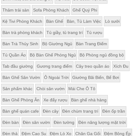
, đồ
trang
Thảm trải sàn
Sofa Phòng Khách
Ghế Quý Phi
trí
Kệ Tivi Phòng Khách
Bàn Ghế
Bàn, Tủ Làm Việc
Lò sưởi
Nội
Thất
Bàn trà phòng khách
Tủ giầy, tủ trang trí
Tủ rượu
Nhà
Bàn Trà Thủy Sinh
Bộ Giường Ngủ
Bàn Trang Điểm
Hàng
Nội
Tủ Quần Áo
Bộ Bàn Ghế Phòng Ngủ
Bộ Phòng ngủ đồng bộ
Thất
Nhà
Hàng
Tab đầu giường
Gương trang điểm
Cây treo quần áo
Xích Đu
Bàn Ghế Sân Vườn
Ô Ngoài Trời
Giường Bãi Biển, Bể Bơi
Sản phẩm khác
Chòi sân vườn
Mái Che Ô Tô
Bàn Ghế Phòng Ăn
Xe đẩy rượu
Bàn ghế nhà hàng
Bàn ghế quán cafe
Đèn cây
Đèn chùm trang trí
Đèn ốp trần
Đèn bàn
Đèn sân vườn
Đèn tường
Đèn năng lượng mặt trời
Đèn thả
Đệm Cao Su
Đệm Lò Xo
Chăn Ga Gối
Đệm Bông Ép