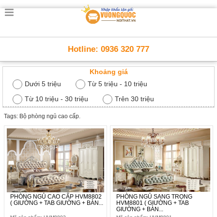
Trang
chủ
Nội
Hotline: 0936 320 777
Thất
Thông
Khoảng giá
Minh
Nội
Dưới 5 triệu
Từ 5 triệu - 10 triệu
thất
thông
Từ 10 triệu - 30 triệu
Trên 30 triệu
minh
Tags: Bộ phòng ngủ cao cấp.
Nội
Thất
Trẻ
Em
Giường
tầng,
bàn
học, tủ
sách
PHÒNG NGỦ CAO CẤP HVM8802
PHÒNG NGỦ SANG TRỌNG
( GIƯỜNG + TAB GIƯỜNG + BÀN...
HVM8801 ( GIƯỜNG + TAB
GIƯỜNG + BÀN...
Nội