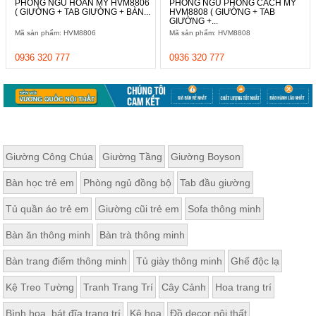
PHÒNG NGỦ HOÀN MỸ HVM8806
PHÒNG NGỦ PHONG CÁCH MỸ
ăn,
( GIƯỜNG + TAB GIƯỜNG + BÀN...
HVM8808 ( GIƯỜNG + TAB
ghế
GIƯỜNG +...
ăn,
Mã sản phẩm: HVM8806
Mã sản phẩm: HVM8808
kệ
bếp
0936 320 777
0936 320 777
Nội
Thất
Ban
Công,
Vườn
Bàn
Giường Công Chúa
Giường Tầng
Giường Boyson
ghế
ban
Bàn học trẻ em
Phòng ngủ đồng bộ
Tab đầu giường
công,
xích
đu,
Tủ quần áo trẻ em
Giường cũi trẻ em
Sofa thông minh
ghế...
Bàn ăn thông minh
Bàn trà thông minh
Phụ
Kiện
Bàn trang điểm thông minh
Tủ giày thông minh
Ghế độc lạ
Trang
Kệ Treo Tường
Tranh Trang Trí
Cây Cảnh
Hoa trang trí
Trí
Cây
Bình hoa, bát đĩa trang trí
Kệ hoa
Đồ decor nội thất
cảnh