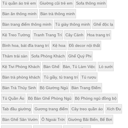
Tủ quần áo trẻ em
Giường cũi trẻ em
Sofa thông minh
ăn,
ghế
ăn,
Bàn ăn thông minh
Bàn trà thông minh
kệ
bếp
Bàn trang điểm thông minh
Tủ giày thông minh
Ghế độc lạ
Nội
Kệ Treo Tường
Tranh Trang Trí
Cây Cảnh
Hoa trang trí
Thất
Ban
Bình hoa, bát đĩa trang trí
Kệ hoa
Đồ decor nội thất
Công,
Thảm trải sàn
Sofa Phòng Khách
Ghế Quý Phi
Vườn
Bàn
Kệ Tivi Phòng Khách
Bàn Ghế
Bàn, Tủ Làm Việc
Lò sưởi
ghế
ban
công,
Bàn trà phòng khách
Tủ giầy, tủ trang trí
Tủ rượu
xích
đu,
Bàn Trà Thủy Sinh
Bộ Giường Ngủ
Bàn Trang Điểm
ghế...
Tủ Quần Áo
Bộ Bàn Ghế Phòng Ngủ
Bộ Phòng ngủ đồng bộ
Phụ
Kiện
Tab đầu giường
Gương trang điểm
Cây treo quần áo
Xích Đu
Trang
Trí
Bàn Ghế Sân Vườn
Ô Ngoài Trời
Giường Bãi Biển, Bể Bơi
Cây
cảnh