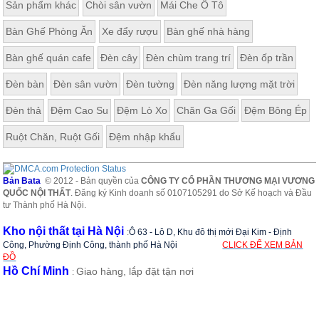
Sản phẩm khác
Chòi sân vườn
Mái Che Ô Tô
, đồ
trang
Bàn Ghế Phòng Ăn
Xe đẩy rượu
Bàn ghế nhà hàng
trí
Bàn ghế quán cafe
Đèn cây
Đèn chùm trang trí
Đèn ốp trần
Nội
Thất
Đèn bàn
Đèn sân vườn
Đèn tường
Đèn năng lượng mặt trời
Nhà
Hàng
Đèn thả
Đệm Cao Su
Đệm Lò Xo
Chăn Ga Gối
Đệm Bông Ép
Nội
Thất
Ruột Chăn, Ruột Gối
Đệm nhập khẩu
Nhà
Hàng
Bản Bata
© 2012 - Bản quyền của
CÔNG TY CỔ PHẦN THƯƠNG MẠI VƯƠNG
QUỐC NỘI THẤT
. Đăng ký Kinh doanh số 0107105291 do Sở Kế hoạch và Đầu
tư Thành phố Hà Nội.
Kho nội thất tại Hà Nội
:
Ô 63 - Lô D, Khu đô thị mới Đại Kim - Định
Công, Phường Định Công, thành phố Hà Nội
CLICK ĐỂ XEM BẢN
ĐỒ
Hồ Chí Minh
Giao hàng, lắp đặt tận nơi
: