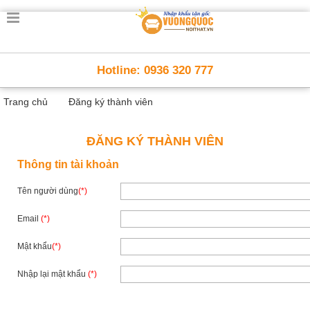
Trang
chủ
Nội
Hotline: 0936 320 777
Thất
Thông
Trang chủ
Đăng ký thành viên
Minh
Nội
thất
ĐĂNG KÝ THÀNH VIÊN
thông
minh
Thông tin tài khoản
Nội
Tên người dùng
Thất
(*)
Trẻ
Email
(*)
Em
Giường
tầng,
Mật khẩu
(*)
bàn
học, tủ
Nhập lại mật khẩu
(*)
sách
Nội