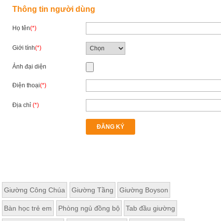
Thất
Thông tin người dùng
Phòng
Khách
Họ tên
(*)
Sofa,
tủ
Giới tính
(*)
rượu,
Bàn
Ảnh đại diện
trà...
Điện thoại
(*)
Nội
Thất
Địa chỉ
(*)
Phòng
Ngủ
ĐĂNG KÝ
Giường
ngủ, tủ
áo, bàn
trang
điểm
Nội
Thất
Giường Công Chúa
Giường Tầng
Giường Boyson
Phòng
Bàn học trẻ em
Phòng ngủ đồng bộ
Tab đầu giường
Ăn
Bàn