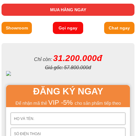
MUA HÀNG NGAY
Showroom
Gọi ngay
Chat ngay
31.200.000đ
Chỉ còn:
Giá gốc:
57.800.000đ
ĐĂNG KÝ NGAY
VIP -5%
Để nhận mã thẻ
cho sản phẩm tiếp theo