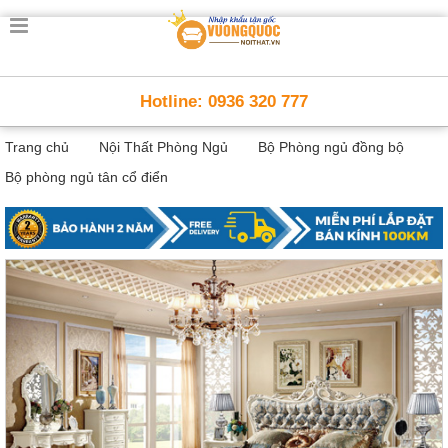
Trang
chủ
Nội
Hotline: 0936 320 777
Thất
Thông
Trang chủ
Nội Thất Phòng Ngủ
Bộ Phòng ngủ đồng bộ
Minh
Nội
Bộ phòng ngủ tân cổ điển
thất
thông
minh
Nội
Thất
Trẻ
Em
Giường
tầng,
bàn
học, tủ
sách
Nội