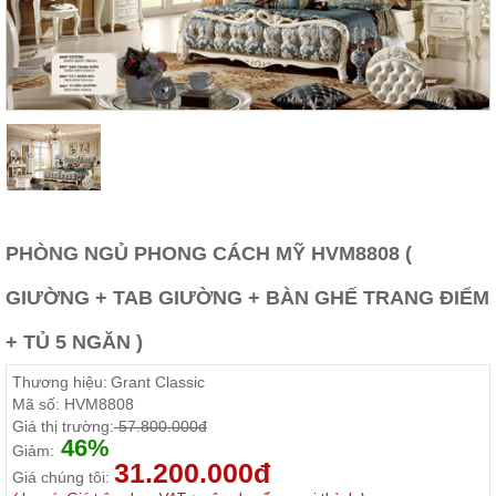
Thất
Phòng
Khách
Sofa,
tủ
rượu,
Bàn
trà...
Nội
Thất
Phòng
PHÒNG NGỦ PHONG CÁCH MỸ HVM8808 (
Ngủ
Giường
GIƯỜNG + TAB GIƯỜNG + BÀN GHẾ TRANG ĐIỂM
ngủ, tủ
áo, bàn
trang
+ TỦ 5 NGĂN )
điểm
Thương hiệu:
Grant Classic
Nội
Mã số:
HVM8808
Thất
Giá thị trường:
57.800.000đ
46%
Phòng
Giảm:
31.200.000đ
Ăn
Giá chúng tôi:
Bàn