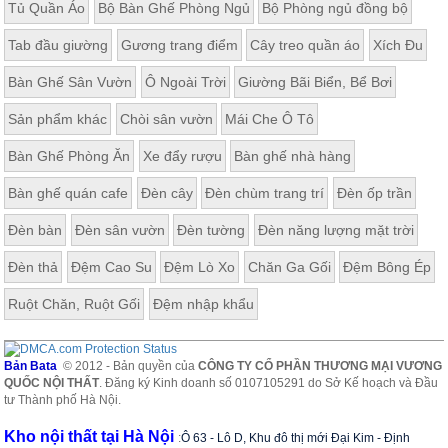
Tủ Quần Áo
Bộ Bàn Ghế Phòng Ngủ
Bộ Phòng ngủ đồng bộ
Tab đầu giường
Gương trang điểm
Cây treo quần áo
Xích Đu
Bàn Ghế Sân Vườn
Ô Ngoài Trời
Giường Bãi Biển, Bể Bơi
Sản phẩm khác
Chòi sân vườn
Mái Che Ô Tô
Bàn Ghế Phòng Ăn
Xe đẩy rượu
Bàn ghế nhà hàng
Bàn ghế quán cafe
Đèn cây
Đèn chùm trang trí
Đèn ốp trần
Đèn bàn
Đèn sân vườn
Đèn tường
Đèn năng lượng mặt trời
Đèn thả
Đệm Cao Su
Đệm Lò Xo
Chăn Ga Gối
Đệm Bông Ép
Ruột Chăn, Ruột Gối
Đệm nhập khẩu
Bản Bata
© 2012 - Bản quyền của
CÔNG TY CỔ PHẦN THƯƠNG MẠI VƯƠNG
QUỐC NỘI THẤT
. Đăng ký Kinh doanh số 0107105291 do Sở Kế hoạch và Đầu
tư Thành phố Hà Nội.
Kho nội thất tại Hà Nội
:
Ô 63 - Lô D, Khu đô thị mới Đại Kim - Định