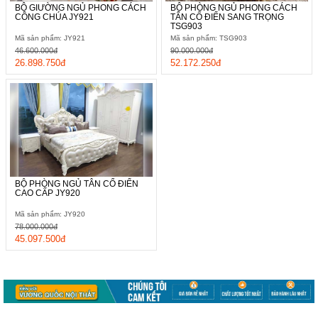
BỘ GIƯỜNG NGỦ PHONG CÁCH
BỘ PHÒNG NGỦ PHONG CÁCH
CÔNG CHÚA JY921
TÂN CỔ ĐIỂN SANG TRỌNG
TSG903
Mã sản phẩm: JY921
Mã sản phẩm: TSG903
46.600.000đ
90.000.000đ
26.898.750đ
52.172.250đ
BỘ PHÒNG NGỦ TÂN CỔ ĐIỂN
CAO CẤP JY920
Mã sản phẩm: JY920
78.000.000đ
45.097.500đ