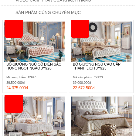
VIDEO CẢM NHẬN CỦA KHÁCH HÀNG
SẢN PHẨM CÙNG CHUYÊN MỤC
BỘ GIƯỜNG NGỦ CỔ ĐIỂN SẮC
BỘ GIƯỜNG NGỦ CAO CẤP
HỒNG NGỌT NGÀO JY926
THANH LỊCH JY923
Mã sản phẩm: JY926
Mã sản phẩm: JY923
39.500.000đ
39.000.000đ
24.375.000đ
22.672.500đ