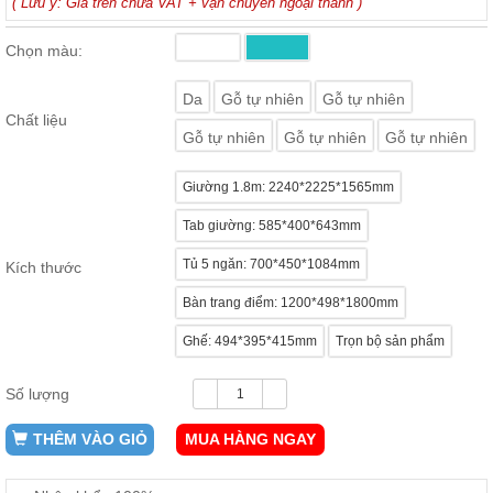
( Lưu ý: Giá trên chưa VAT + vận chuyển ngoại thành )
ăn,
ghế
ăn,
Chọn màu:
kệ
bếp
Da
Gỗ tự nhiên
Gỗ tự nhiên
Chất liệu
Nội
Gỗ tự nhiên
Gỗ tự nhiên
Gỗ tự nhiên
Thất
Ban
Giường 1.8m: 2240*2225*1565mm
Công,
Vườn
Tab giường: 585*400*643mm
Bàn
ghế
Tủ 5 ngăn: 700*450*1084mm
Kích thước
ban
công,
Bàn trang điểm: 1200*498*1800mm
xích
đu,
ghế...
Ghế: 494*395*415mm
Trọn bộ sản phẩm
Phụ
Số lượng
Kiện
Trang
THÊM VÀO GIỎ
MUA HÀNG NGAY
Trí
Cây
cảnh