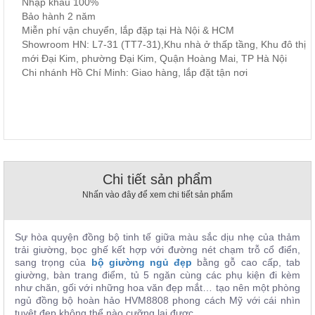
Nhập khẩu 100%
, đồ
Bảo hành 2 năm
trang
Miễn phí vận chuyển, lắp đặp tại Hà Nội & HCM
trí
Showroom HN: L7-31 (TT7-31),Khu nhà ở thấp tầng, Khu đô thị
Nội
mới Đại Kim, phường Đại Kim, Quận Hoàng Mai, TP Hà Nội
Chi nhánh Hồ Chí Minh: Giao hàng, lắp đặt tận nơi
Thất
Nhà
Hàng
Nội
Thất
Nhà
Hàng
Chi tiết sản phẩm
Nhấn vào đây để xem chi tiết sản phẩm
Sự hòa quyện đồng bộ tinh tế giữa màu sắc dịu nhẹ của thảm
trải giường, bọc ghế kết hợp với đường nét chạm trỗ cổ điển,
sang trọng của
bộ giường ngủ đẹp
bằng gỗ cao cấp, tab
giường, bàn trang điểm, tủ 5 ngăn cùng các phụ kiện đi kèm
như chăn, gối với những hoa văn đẹp mắt… tạo nên một phòng
ngủ đồng bộ hoàn hảo
HVM8808
phong cách Mỹ với cái nhìn
tuyệt đẹp không thể nào cưỡng lại được.