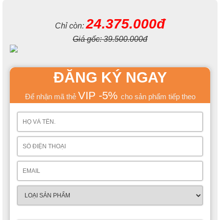
24.375.000đ
Chỉ còn:
Giá gốc:
39.500.000đ
ĐĂNG KÝ NGAY
VIP -5%
Để nhận mã thẻ
cho sản phẩm tiếp theo