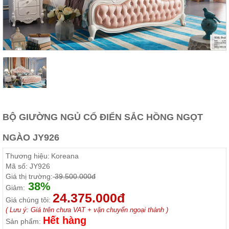
Thất
Phòng
Khách
Sofa,
tủ
rượu,
Bàn
trà...
Nội
Thất
Phòng
BỘ GIƯỜNG NGỦ CỔ ĐIỂN SẮC HỒNG NGỌT
Ngủ
Giường
NGÀO JY926
ngủ, tủ
áo, bàn
Thương hiệu:
Koreana
trang
điểm
Mã số:
JY926
Giá thị trường:
39.500.000đ
Nội
38%
Giảm:
24.375.000đ
Thất
Giá chúng tôi:
Phòng
( Lưu ý: Giá trên chưa VAT + vận chuyển ngoại thành )
Ăn
Hết hàng
Sản phẩm:
Bàn