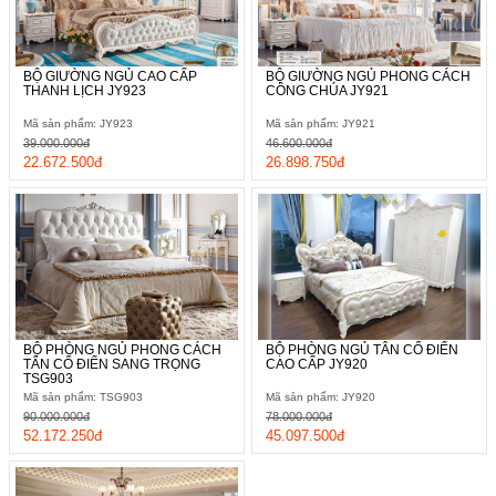
BỘ GIƯỜNG NGỦ CAO CẤP
BỘ GIƯỜNG NGỦ PHONG CÁCH
THANH LỊCH JY923
CÔNG CHÚA JY921
Mã sản phẩm: JY923
Mã sản phẩm: JY921
39.000.000đ
46.600.000đ
22.672.500đ
26.898.750đ
BỘ PHÒNG NGỦ PHONG CÁCH
BỘ PHÒNG NGỦ TÂN CỔ ĐIỂN
TÂN CỔ ĐIỂN SANG TRỌNG
CAO CẤP JY920
TSG903
Mã sản phẩm: TSG903
Mã sản phẩm: JY920
90.000.000đ
78.000.000đ
52.172.250đ
45.097.500đ