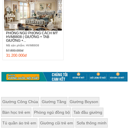
PHÒNG NGỦ PHONG CÁCH MỸ
HVM8808 ( GIƯỜNG + TAB
GIƯỜNG +...
Mã sản phẩm: HVM8808
57.800.000đ
31.200.000đ
Giường Công Chúa
Giường Tầng
Giường Boyson
Bàn học trẻ em
Phòng ngủ đồng bộ
Tab đầu giường
Tủ quần áo trẻ em
Giường cũi trẻ em
Sofa thông minh