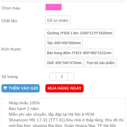
ăn,
Chọn màu:
ghế
ăn,
kệ
Gỗ tự nhiên
Chất liệu
bếp
Nội
Giường JY926 1.8m: 2200*2170*1635mm
Thất
Tab: 600*450*600mm
Ban
Kích thước
Công,
Bàn trang điểm JY923: 800*460*1522mm
Vườn
Bàn
Ghế: 450*340*470mm
Trọn bộ sản phẩm
ghế
ban
công,
Số lượng
xích
đu,
ghế...
THÊM VÀO GIỎ
MUA HÀNG NGAY
Phụ
Nhập khẩu 100%
Kiện
Bảo hành 2 năm
Trang
Miễn phí vận chuyển, lắp đặp tại Hà Nội & HCM
Trí
Showroom HN: L7-31 (TT7-31),Khu nhà ở thấp tầng, Khu đô thị
Cây
mới Đại Kim, phường Đại Kim, Quận Hoàng Mai, TP Hà Nội
cảnh