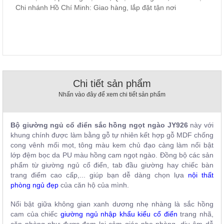
Chi nhánh Hồ Chí Minh: Giao hàng, lắp đặt tận nơi
, đồ
trang
trí
Nội
Thất
Nhà
Hàng
Chi tiết sản phẩm
Nội
Thất
Nhấn vào đây để xem chi tiết sản phẩm
Nhà
Hàng
B
ộ giường ngủ cổ điển sắc hồng ngọt ngào JY926
này với
khung chính được làm bằng gỗ tự nhiên kết hợp gỗ MDF chống
cong vênh mối mọt, tông màu kem chủ đạo càng làm nổi bật
lớp đệm bọc da PU màu hồng cam ngọt ngào. Đồng bộ các sản
phẩm từ giường ngủ cổ điển, tab đầu giường hay chiếc bàn
trang điểm cao cấp,... giúp bạn dễ dàng chọn lựa
nội thất
phòng ngủ đẹp
của căn hộ của mình.
Nổi bật giữa không gian xanh dương nhẹ nhàng là sắc hồng
cam của chiếc
giường ngủ nhập khẩu kiểu cổ điển
trang nhã,
căn phòng như được đem lại cảm giác nhẹ nhàng, dịu êm dễ