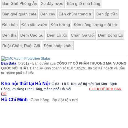
Bàn Ghế Phòng Ăn
Xe đẩy rượu
Bàn ghế nhà hàng
Bàn ghế quán cafe
Đèn cây
Đèn chùm trang trí
Đèn ốp trần
Đèn bàn
Đèn sân vườn
Đèn tường
Đèn năng lượng mặt trời
Đèn thả
Đệm Cao Su
Đệm Lò Xo
Chăn Ga Gối
Đệm Bông Ép
Ruột Chăn, Ruột Gối
Đệm nhập khẩu
Bản Bata
© 2012 - Bản quyền của
CÔNG TY CỔ PHẦN THƯƠNG MẠI VƯƠNG
QUỐC NỘI THẤT
. Đăng ký Kinh doanh số 0107105291 do Sở Kế hoạch và Đầu
tư Thành phố Hà Nội.
Kho nội thất tại Hà Nội
:
Ô 63 - Lô D, Khu đô thị mới Đại Kim - Định
Công, Phường Định Công, thành phố Hà Nội
CLICK ĐỂ XEM BẢN
ĐỒ
Hồ Chí Minh
Giao hàng, lắp đặt tận nơi
: