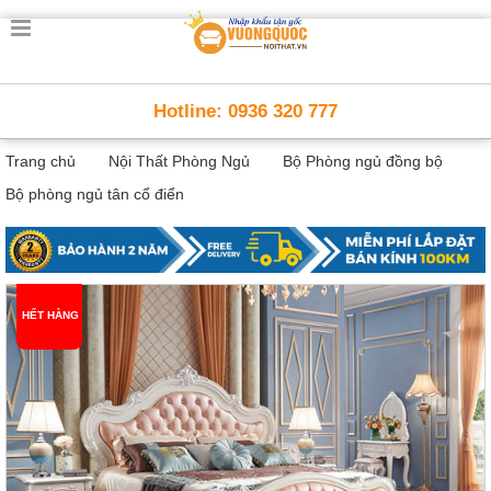
Trang
chủ
Nội
Hotline: 0936 320 777
Thất
Thông
Trang chủ
Nội Thất Phòng Ngủ
Bộ Phòng ngủ đồng bộ
Minh
Nội
Bộ phòng ngủ tân cổ điển
thất
thông
minh
Nội
Thất
HẾT HÀNG
Trẻ
Em
Giường
tầng,
bàn
học, tủ
sách
Nội