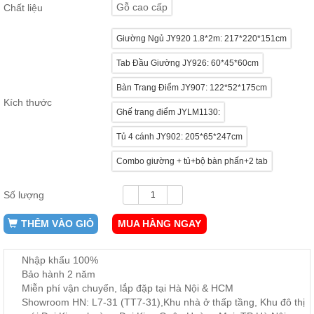
Gỗ cao cấp
Chất liệu
ăn,
ghế
ăn,
Giường Ngủ JY920 1.8*2m: 217*220*151cm
kệ
bếp
Tab Đầu Giường JY926: 60*45*60cm
Nội
Bàn Trang Điểm JY907: 122*52*175cm
Thất
Kích thước
Ban
Ghế trang điểm JYLM1130:
Công,
Tủ 4 cánh JY902: 205*65*247cm
Vườn
Bàn
Combo giường + tủ+bộ bàn phấn+2 tab
ghế
ban
công,
Số lượng
xích
đu,
ghế...
THÊM VÀO GIỎ
MUA HÀNG NGAY
Phụ
Kiện
Nhập khẩu 100%
Trang
Bảo hành 2 năm
Miễn phí vận chuyển, lắp đặp tại Hà Nội & HCM
Trí
Showroom HN: L7-31 (TT7-31),Khu nhà ở thấp tầng, Khu đô thị
Cây
cảnh