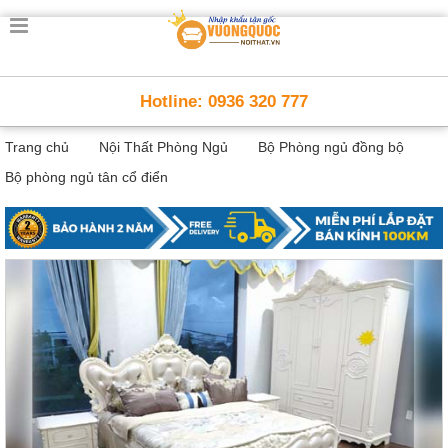
Trang
chủ
Nội
Hotline: 0936 320 777
Thất
Thông
Trang chủ
Nội Thất Phòng Ngủ
Bộ Phòng ngủ đồng bộ
Minh
Nội
Bộ phòng ngủ tân cổ điển
thất
thông
minh
Nội
Thất
Trẻ
Em
Giường
tầng,
bàn
học, tủ
sách
Nội