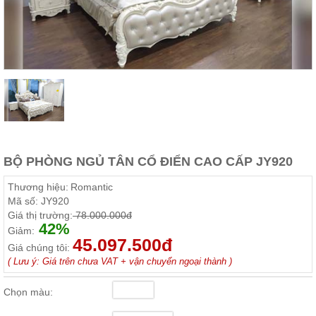
Thất
Phòng
Khách
Sofa,
tủ
rượu,
Bàn
trà...
Nội
Thất
Phòng
BỘ PHÒNG NGỦ TÂN CỔ ĐIỂN CAO CẤP JY920
Ngủ
Giường
Thương hiệu:
Romantic
ngủ, tủ
Mã số:
JY920
áo, bàn
Giá thị trường:
78.000.000đ
trang
42%
điểm
Giảm:
45.097.500đ
Giá chúng tôi:
Nội
( Lưu ý: Giá trên chưa VAT + vận chuyển ngoại thành )
Thất
Phòng
Chọn màu:
Ăn
Bàn