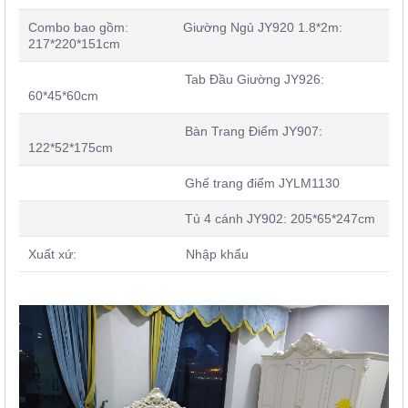
Combo bao gồm: Giường Ngủ JY920 1.8*2m:
217*220*151cm
Tab Đầu Giường JY926:
60*45*60cm
Bàn Trang Điểm JY907:
122*52*175cm
Ghế trang điểm JYLM1130
Tủ 4 cánh JY902: 205*65*247cm
Xuất xứ: Nhập khẩu