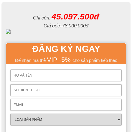
45.097.500đ
Chỉ còn:
Giá gốc:
78.000.000đ
ĐĂNG KÝ NGAY
VIP -5%
Để nhận mã thẻ
cho sản phẩm tiếp theo