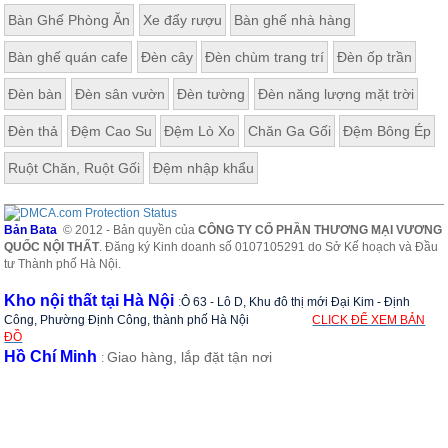
Bàn Ghế Phòng Ăn
Xe đẩy rượu
Bàn ghế nhà hàng
Bàn ghế quán cafe
Đèn cây
Đèn chùm trang trí
Đèn ốp trần
Đèn bàn
Đèn sân vườn
Đèn tường
Đèn năng lượng mặt trời
Đèn thả
Đệm Cao Su
Đệm Lò Xo
Chăn Ga Gối
Đệm Bông Ép
Ruột Chăn, Ruột Gối
Đệm nhập khẩu
Bản Bata
© 2012 - Bản quyền của
CÔNG TY CỔ PHẦN THƯƠNG MẠI VƯƠNG
QUỐC NỘI THẤT
. Đăng ký Kinh doanh số 0107105291 do Sở Kế hoạch và Đầu
tư Thành phố Hà Nội.
Kho nội thất tại Hà Nội
:
Ô 63 - Lô D, Khu đô thị mới Đại Kim - Định
Công, Phường Định Công, thành phố Hà Nội
CLICK ĐỂ XEM BẢN
ĐỒ
Hồ Chí Minh
Giao hàng, lắp đặt tận nơi
: