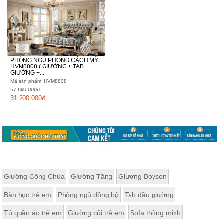
PHÒNG NGỦ PHONG CÁCH MỸ
HVM8808 ( GIƯỜNG + TAB
GIƯỜNG +...
Mã sản phẩm: HVM8808
57.800.000đ
31.200.000đ
Giường Công Chúa
Giường Tầng
Giường Boyson
Bàn học trẻ em
Phòng ngủ đồng bộ
Tab đầu giường
Tủ quần áo trẻ em
Giường cũi trẻ em
Sofa thông minh