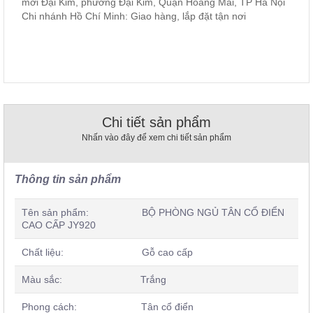
mới Đại Kim, phường Đại Kim, Quận Hoàng Mai, TP Hà Nội
, đồ
Chi nhánh Hồ Chí Minh: Giao hàng, lắp đặt tận nơi
trang
trí
Nội
Thất
Nhà
Hàng
Nội
Chi tiết sản phẩm
Thất
Nhấn vào đây để xem chi tiết sản phẩm
Nhà
Hàng
Thông tin sản phẩm
Tên sản phẩm: BỘ PHÒNG NGỦ TÂN CỔ ĐIỂN
CAO CẤP JY920
Chất liệu: Gỗ cao cấp
Màu sắc: Trắng
Phong cách: Tân cổ điển