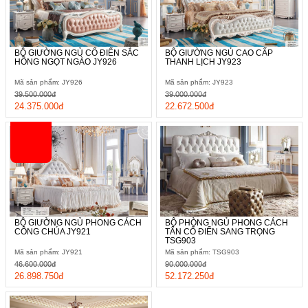
BỘ GIƯỜNG NGỦ CỔ ĐIỂN SẮC
BỘ GIƯỜNG NGỦ CAO CẤP
HỒNG NGỌT NGÀO JY926
THANH LỊCH JY923
Mã sản phẩm: JY926
Mã sản phẩm: JY923
39.500.000đ
39.000.000đ
24.375.000đ
22.672.500đ
BỘ GIƯỜNG NGỦ PHONG CÁCH
BỘ PHÒNG NGỦ PHONG CÁCH
CÔNG CHÚA JY921
TÂN CỔ ĐIỂN SANG TRỌNG
TSG903
Mã sản phẩm: JY921
Mã sản phẩm: TSG903
46.600.000đ
90.000.000đ
26.898.750đ
52.172.250đ