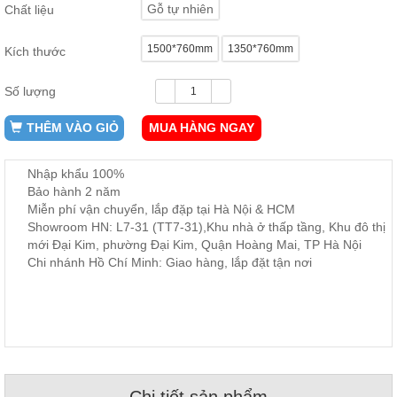
Gỗ tự nhiên
Chất liệu
ăn,
ghế
ăn,
1500*760mm
1350*760mm
Kích thước
kệ
bếp
Số lượng
Nội
Thất
THÊM VÀO GIỎ
MUA HÀNG NGAY
Ban
Công,
Nhập khẩu 100%
Vườn
Bảo hành 2 năm
Bàn
ghế
Miễn phí vận chuyển, lắp đặp tại Hà Nội & HCM
ban
Showroom HN: L7-31 (TT7-31),Khu nhà ở thấp tầng, Khu đô thị
công,
mới Đại Kim, phường Đại Kim, Quận Hoàng Mai, TP Hà Nội
xích
đu,
Chi nhánh Hồ Chí Minh: Giao hàng, lắp đặt tận nơi
ghế...
Phụ
Kiện
Trang
Trí
Cây
Chi tiết sản phẩm
cảnh