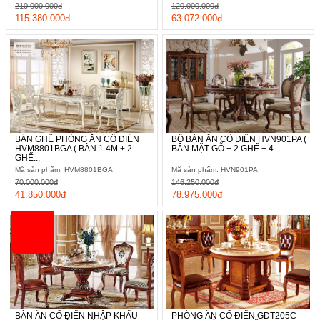
210.000.000đ
120.000.000đ
115.380.000đ
63.072.000đ
BÀN GHẾ PHÒNG ĂN CỔ ĐIỂN
BỘ BÀN ĂN CỔ ĐIỂN HVN901PA (
HVM8801BGA ( BÀN 1.4M + 2
BÀN MẶT GỖ + 2 GHẾ + 4...
GHẾ...
Mã sản phẩm: HVM8801BGA
Mã sản phẩm: HVN901PA
70.000.000đ
146.250.000đ
41.850.000đ
78.975.000đ
BÀN ĂN CỔ ĐIỂN NHẬP KHẨU
PHÒNG ĂN CỔ ĐIỂN GDT205C-