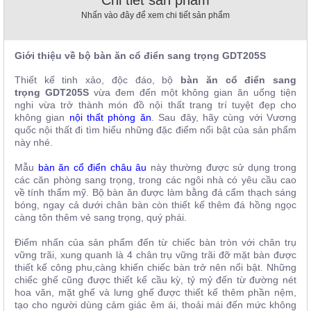
, đồ
Nhấn vào đây để xem chi tiết sản phẩm
trang
trí
Giới thiệu về bộ bàn ăn cổ điển sang trọng GDT205S
Nội
Thất
Thiết kế tinh xảo, độc đáo, bộ
bàn ăn cổ điển sang
Nhà
trọng GDT205S
vừa đem đến một không gian ăn uống tiện
Hàng
nghi vừa trở thành món đồ nội thất trang trí tuyệt đẹp cho
không gian
nội thất phòng ăn
. Sau đây, hãy cùng với Vương
Nội
Thất
quốc nội thất đi tìm hiểu những đặc điểm nổi bật của sản phẩm
Nhà
này nhé.
Hàng
Mẫu
bàn ăn cổ điển châu âu
này thường được sử dụng trong
các căn phòng sang trọng, trong các ngôi nhà có yêu cầu cao
về tính thẩm mỹ. Bộ bàn ăn được làm bằng đá cẩm thạch sáng
bóng, ngay cả dưới chân bàn còn thiết kế thêm đá hồng ngọc
càng tôn thêm vẻ sang trọng, quý phái.
Điểm nhấn của sản phẩm đến từ chiếc bàn tròn với chân trụ
vững trãi, xung quanh là 4 chân trụ vững trãi đỡ mặt bàn được
thiết kế công phu,càng khiến chiếc bàn trở nên nổi bật. Những
chiếc ghế cũng được thiết kế cầu kỳ, tỷ mỷ đến từ đường nét
hoa văn, mặt ghế và lưng ghế được thiết kế thêm phần nệm,
tạo cho người dùng cảm giác êm ái, thoải mái đến mức không