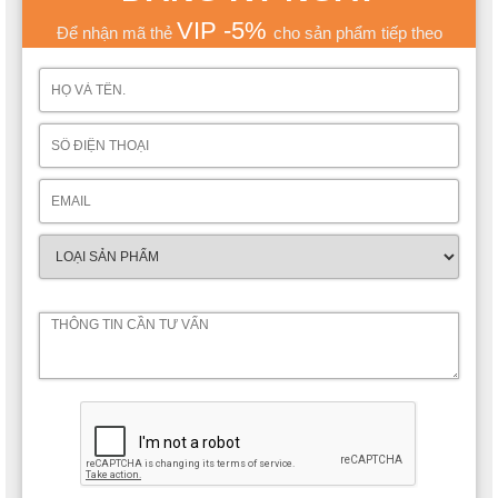
VIP -5%
Để nhận mã thẻ
cho sản phẩm tiếp theo