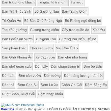
Bàn trà phòng khách
Tủ giầy, tủ trang trí
Tủ rượu
Bàn Trà Thủy Sinh
Bộ Giường Ngủ
Bàn Trang Điểm
Tủ Quần Áo
Bộ Bàn Ghế Phòng Ngủ
Bộ Phòng ngủ đồng bộ
Tab đầu giường
Gương trang điểm
Cây treo quần áo
Xích Đu
Bàn Ghế Sân Vườn
Ô Ngoài Trời
Giường Bãi Biển, Bể Bơi
Sản phẩm khác
Chòi sân vườn
Mái Che Ô Tô
Bàn Ghế Phòng Ăn
Xe đẩy rượu
Bàn ghế nhà hàng
Bàn ghế quán cafe
Đèn cây
Đèn chùm trang trí
Đèn ốp trần
Đèn bàn
Đèn sân vườn
Đèn tường
Đèn năng lượng mặt trời
Đèn thả
Đệm Cao Su
Đệm Lò Xo
Chăn Ga Gối
Đệm Bông Ép
Ruột Chăn, Ruột Gối
Đệm nhập khẩu
Bản Bata
© 2012 - Bản quyền của
CÔNG TY CỔ PHẦN THƯƠNG MẠI VƯƠNG