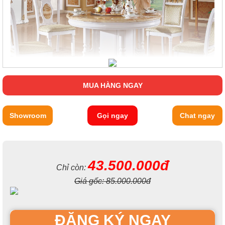
MUA HÀNG NGAY
Showroom
Gọi ngay
Chat ngay
43.500.000đ
Chỉ còn:
Giá gốc:
85.000.000đ
ĐĂNG KÝ NGAY