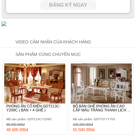
ĐĂNG KÝ NGAY
VIDEO CẢM NHẬN CỦA KHÁCH HÀNG
SẢN PHẨM CÙNG CHUYÊN MỤC
PHÒNG ĂN CỔ ĐIỂN GDT213C-
BỘ BÀN GHẾ PHÒNG ĂN CAO
Y209C ( BÀN + 4 GHẾ )
CẤP MÀU TRẮNG THANH LỊCH ...
Mã sản phẩm: GDT213C-Y209C
Mã sản phẩm: GDT707+Y703
98.000.000đ
100.200.000đ
48.600.000đ
55.500.000đ