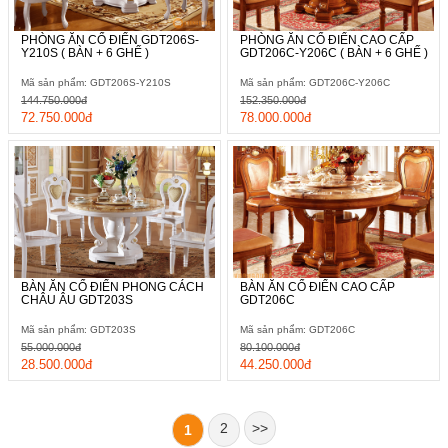
PHÒNG ĂN CỔ ĐIỂN GDT206S-
PHÒNG ĂN CỔ ĐIỂN CAO CẤP
Y210S ( BÀN + 6 GHẾ )
GDT206C-Y206C ( BÀN + 6 GHẾ )
Mã sản phẩm: GDT206S-Y210S
Mã sản phẩm: GDT206C-Y206C
144.750.000đ
152.350.000đ
72.750.000đ
78.000.000đ
BÀN ĂN CỔ ĐIỂN PHONG CÁCH
BÀN ĂN CỔ ĐIỂN CAO CẤP
CHÂU ÂU GDT203S
GDT206C
Mã sản phẩm: GDT203S
Mã sản phẩm: GDT206C
55.000.000đ
80.100.000đ
28.500.000đ
44.250.000đ
2
>>
1