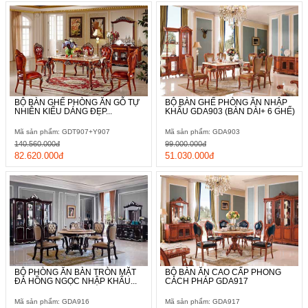
BỘ BÀN GHẾ PHÒNG ĂN GỖ TỰ
BỘ BÀN GHẾ PHÒNG ĂN NHẬP
NHIÊN KIỂU DÁNG ĐẸP...
KHẨU GDA903 (BÀN DÀI+ 6 GHẾ)
Mã sản phẩm: GDT907+Y907
Mã sản phẩm: GDA903
140.560.000đ
99.000.000đ
82.620.000đ
51.030.000đ
BỘ PHÒNG ĂN BÀN TRÒN MẶT
BỘ BÀN ĂN CAO CẤP PHONG
ĐÁ HỒNG NGỌC NHẬP KHẨU...
CÁCH PHÁP GDA917
Mã sản phẩm: GDA916
Mã sản phẩm: GDA917