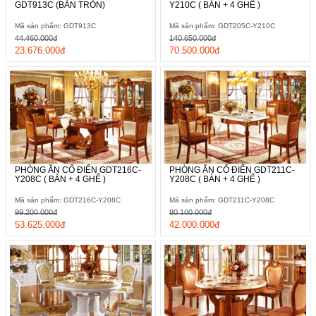
GDT913C (BÀN TRÒN)
Y210C ( BÀN + 4 GHẾ )
Mã sản phẩm: GDT913C
Mã sản phẩm: GDT205C-Y210C
44.460.000đ
140.650.000đ
23.676.000đ
70.500.000đ
PHÒNG ĂN CỔ ĐIỂN GDT216C-
PHÒNG ĂN CỔ ĐIỂN GDT211C-
Y208C ( BÀN + 4 GHẾ )
Y208C ( BÀN + 4 GHẾ )
Mã sản phẩm: GDT216C-Y208C
Mã sản phẩm: GDT211C-Y208C
99.200.000đ
80.100.000đ
53.625.000đ
42.000.000đ