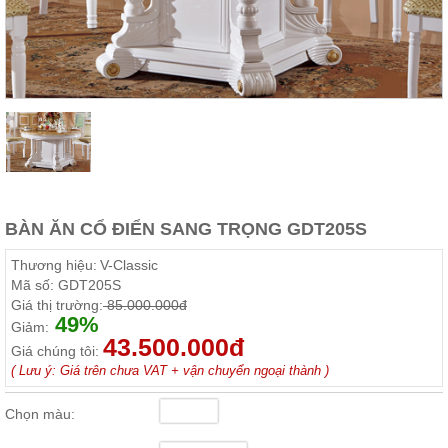
Thất
Phòng
Khách
Sofa,
tủ
rượu,
Bàn
trà...
Nội
Thất
Phòng
BÀN ĂN CỔ ĐIỂN SANG TRỌNG GDT205S
Ngủ
Giường
Thương hiệu:
V-Classic
ngủ, tủ
Mã số:
GDT205S
áo, bàn
Giá thị trường:
85.000.000đ
trang
49%
điểm
Giảm:
43.500.000đ
Giá chúng tôi:
Nội
( Lưu ý: Giá trên chưa VAT + vận chuyển ngoại thành )
Thất
Phòng
Chọn màu:
Ăn
Bàn