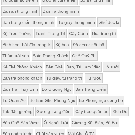
Tủ quần áo trẻ em
Giường cũi trẻ em
Sofa thông minh
Bàn ăn thông minh
Bàn trà thông minh
Bàn trang điểm thông minh
Tủ giày thông minh
Ghế độc lạ
Kệ Treo Tường
Tranh Trang Trí
Cây Cảnh
Hoa trang trí
Bình hoa, bát đĩa trang trí
Kệ hoa
Đồ decor nội thất
Thảm trải sàn
Sofa Phòng Khách
Ghế Quý Phi
Kệ Tivi Phòng Khách
Bàn Ghế
Bàn, Tủ Làm Việc
Lò sưởi
Bàn trà phòng khách
Tủ giầy, tủ trang trí
Tủ rượu
Bàn Trà Thủy Sinh
Bộ Giường Ngủ
Bàn Trang Điểm
Tủ Quần Áo
Bộ Bàn Ghế Phòng Ngủ
Bộ Phòng ngủ đồng bộ
Tab đầu giường
Gương trang điểm
Cây treo quần áo
Xích Đu
Bàn Ghế Sân Vườn
Ô Ngoài Trời
Giường Bãi Biển, Bể Bơi
Sản phẩm khác
Chòi sân vườn
Mái Che Ô Tô