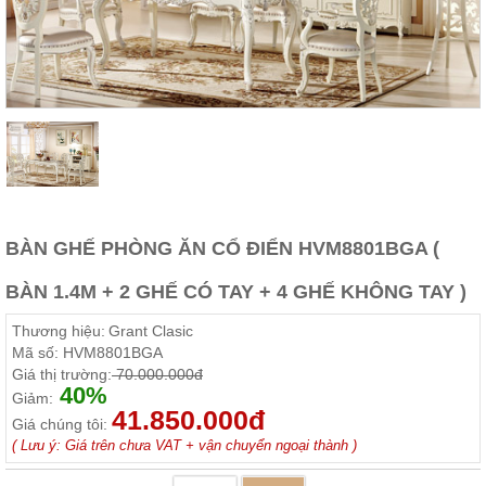
Thất
Phòng
Khách
Sofa,
tủ
rượu,
Bàn
trà...
Nội
Thất
Phòng
BÀN GHẾ PHÒNG ĂN CỔ ĐIỂN HVM8801BGA (
Ngủ
Giường
BÀN 1.4M + 2 GHẾ CÓ TAY + 4 GHẾ KHÔNG TAY )
ngủ, tủ
áo, bàn
Thương hiệu:
Grant Clasic
trang
điểm
Mã số:
HVM8801BGA
Giá thị trường:
70.000.000đ
Nội
40%
Giảm:
Thất
41.850.000đ
Giá chúng tôi:
Phòng
( Lưu ý: Giá trên chưa VAT + vận chuyển ngoại thành )
Ăn
Bàn