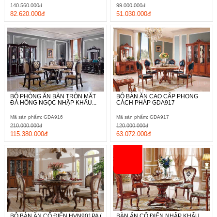
140.560.000đ
99.000.000đ
82.620.000đ
51.030.000đ
BỘ PHÒNG ĂN BÀN TRÒN MẶT
BỘ BÀN ĂN CAO CẤP PHONG
ĐÁ HỒNG NGỌC NHẬP KHẨU...
CÁCH PHÁP GDA917
Mã sản phẩm: GDA916
Mã sản phẩm: GDA917
210.000.000đ
120.000.000đ
115.380.000đ
63.072.000đ
BỘ BÀN ĂN CỔ ĐIỂN HVN901PA (
BÀN ĂN CỔ ĐIỂN NHẬP KHẨU