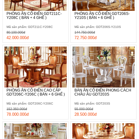
PHÒNG ĂN CỔ ĐIỂN GDT211C-
PHÒNG ĂN CỔ ĐIỂN GDT206S-
Y208C ( BÀN + 4 GHẾ )
Y210S ( BÀN + 6 GHẾ )
Mã sản phẩm: GDT211C-Y208C
Mã sản phẩm: GDT206S-Y210S
80.100.000đ
144.750.000đ
42.000.000đ
72.750.000đ
PHÒNG ĂN CỔ ĐIỂN CAO CẤP
BÀN ĂN CỔ ĐIỂN PHONG CÁCH
GDT206C-Y206C ( BÀN + 6 GHẾ )
CHÂU ÂU GDT203S
Mã sản phẩm: GDT206C-Y206C
Mã sản phẩm: GDT203S
152.350.000đ
55.000.000đ
78.000.000đ
28.500.000đ