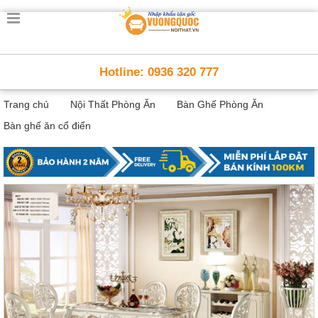
Trang
chủ
Nội
Hotline: 0936 320 777
Thất
Thông
Trang chủ
Nội Thất Phòng Ăn
Bàn Ghế Phòng Ăn
Minh
Nội
Bàn ghế ăn cổ điển
thất
thông
minh
Nội
Thất
Trẻ
Em
Giường
tầng,
bàn
học, tủ
sách
Nội