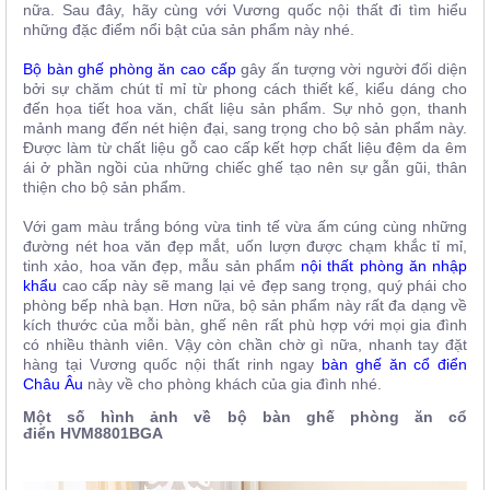
nữa. Sau đây, hãy cùng với Vương quốc nội thất đi tìm hiểu
những đặc điểm nổi bật của sản phẩm này nhé.
Bộ bàn ghế phòng ăn cao cấp
gây ấn tượng vời người đối diện
bởi sự chăm chút tỉ mỉ từ phong cách thiết kế, kiểu dáng cho
đến họa tiết hoa văn, chất liệu sản phẩm. Sự nhỏ gọn, thanh
mảnh mang đến nét hiện đại, sang trọng cho bộ sản phẩm này.
Được làm từ chất liệu gỗ cao cấp kết hợp chất liệu đệm da êm
ái ở phần ngồi của những chiếc ghế tạo nên sự gẫn gũi, thân
thiện cho bộ sản phẩm.
Với gam màu trắng bóng vừa tinh tế vừa ấm cúng cùng những
đường nét hoa văn đẹp mắt, uốn lượn được chạm khắc tỉ mỉ,
tinh xảo, hoa văn đẹp, mẫu sản phẩm
nội thất phòng ăn nhập
khẩu
cao cấp này sẽ mang lại vẻ đẹp sang trọng, quý phái cho
phòng bếp nhà bạn. Hơn nữa, bộ sản phẩm này rất đa dạng về
kích thước của mỗi bàn, ghế nên rất phù hợp với mọi gia đình
có nhiều thành viên. Vậy còn chần chờ gì nữa, nhanh tay đặt
hàng tại Vương quốc nội thất rinh ngay
bàn ghế ăn cổ điển
Châu Âu
này về cho phòng khách của gia đình nhé.
Một số hình ảnh về bộ bàn ghế phòng ăn cổ
điển
HVM8801BGA