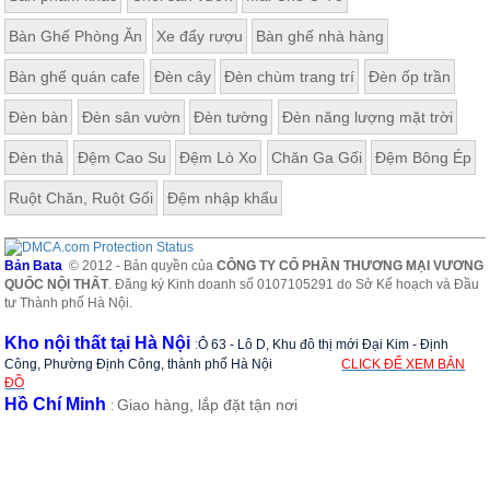
Bàn Ghế Phòng Ăn
Xe đẩy rượu
Bàn ghế nhà hàng
Bàn ghế quán cafe
Đèn cây
Đèn chùm trang trí
Đèn ốp trần
Đèn bàn
Đèn sân vườn
Đèn tường
Đèn năng lượng mặt trời
Đèn thả
Đệm Cao Su
Đệm Lò Xo
Chăn Ga Gối
Đệm Bông Ép
Ruột Chăn, Ruột Gối
Đệm nhập khẩu
Bản Bata
© 2012 - Bản quyền của
CÔNG TY CỔ PHẦN THƯƠNG MẠI VƯƠNG
QUỐC NỘI THẤT
. Đăng ký Kinh doanh số 0107105291 do Sở Kế hoạch và Đầu
tư Thành phố Hà Nội.
Kho nội thất tại Hà Nội
:
Ô 63 - Lô D, Khu đô thị mới Đại Kim - Định
Công, Phường Định Công, thành phố Hà Nội
CLICK ĐỂ XEM BẢN
ĐỒ
Hồ Chí Minh
Giao hàng, lắp đặt tận nơi
: