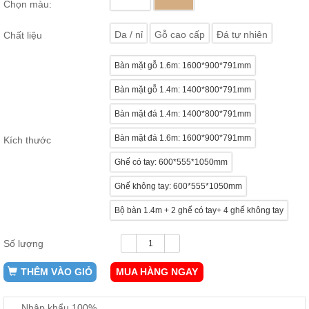
Chọn màu:
ăn,
ghế
ăn,
Da / nỉ
Gỗ cao cấp
Đá tự nhiên
Chất liệu
kệ
bếp
Bàn mặt gỗ 1.6m: 1600*900*791mm
Nội
Bàn mặt gỗ 1.4m: 1400*800*791mm
Thất
Ban
Bàn mặt đá 1.4m: 1400*800*791mm
Công,
Vườn
Bàn mặt đá 1.6m: 1600*900*791mm
Kích thước
Bàn
ghế
Ghế có tay: 600*555*1050mm
ban
công,
Ghế không tay: 600*555*1050mm
xích
đu,
Bộ bàn 1.4m + 2 ghế có tay+ 4 ghế không tay
ghế...
Phụ
Số lượng
Kiện
Trang
THÊM VÀO GIỎ
MUA HÀNG NGAY
Trí
Cây
Nhập khẩu 100%
cảnh