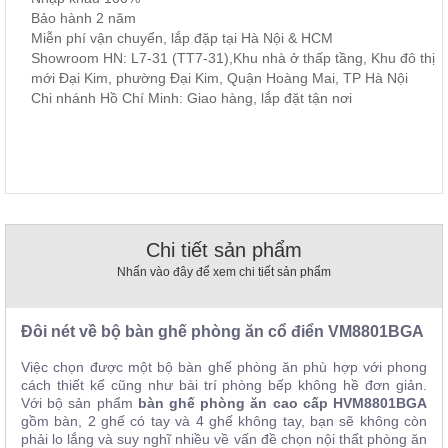
, đồ
Bảo hành 2 năm
trang
Miễn phí vận chuyển, lắp đặp tại Hà Nội & HCM
trí
Showroom HN: L7-31 (TT7-31),Khu nhà ở thấp tầng, Khu đô thị
mới Đại Kim, phường Đại Kim, Quận Hoàng Mai, TP Hà Nội
Nội
Chi nhánh Hồ Chí Minh: Giao hàng, lắp đặt tận nơi
Thất
Nhà
Hàng
Nội
Thất
Nhà
Hàng
Chi tiết sản phẩm
Nhấn vào đây để xem chi tiết sản phẩm
Đôi nét về bộ bàn ghế phòng ăn cổ điển VM8801BGA
Việc chọn được một bộ bàn ghế phòng ăn phù hợp với phong
cách thiết kế cũng như bài trí phòng bếp không hề đơn giản.
Với bộ sản phẩm
bàn ghế phòng ăn cao cấp HVM8801BGA
gồm bàn, 2 ghế có tay và 4 ghế không tay, bạn sẽ không còn
phải lo lắng và suy nghĩ nhiều về vấn đề chọn nội thất phòng ăn