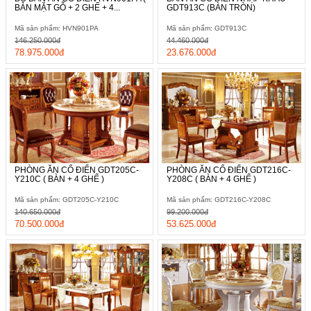
BÀN MẶT GỖ + 2 GHẾ + 4...
GDT913C (BÀN TRÒN)
Mã sản phẩm: HVN901PA
Mã sản phẩm: GDT913C
146.250.000đ
44.460.000đ
78.975.000đ
23.676.000đ
PHÒNG ĂN CỔ ĐIỂN GDT205C-
PHÒNG ĂN CỔ ĐIỂN GDT216C-
Y210C ( BÀN + 4 GHẾ )
Y208C ( BÀN + 4 GHẾ )
Mã sản phẩm: GDT205C-Y210C
Mã sản phẩm: GDT216C-Y208C
140.650.000đ
99.200.000đ
70.500.000đ
53.625.000đ