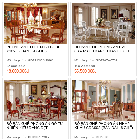
PHÒNG ĂN CỔ ĐIỂN GDT213C-
BỘ BÀN GHẾ PHÒNG ĂN CAO
Y209C ( BÀN + 4 GHẾ )
CẤP MÀU TRẮNG THANH LỊCH ...
Mã sản phẩm: GDT213C-Y209C
Mã sản phẩm: GDT707+Y703
98.000.000đ
100.200.000đ
48.600.000đ
55.500.000đ
BỘ BÀN GHẾ PHÒNG ĂN GỖ TỰ
BỘ BÀN GHẾ PHÒNG ĂN NHẬP
NHIÊN KIỂU DÁNG ĐẸP...
KHẨU GDA903 (BÀN DÀI+ 6 GHẾ)
Mã sản phẩm: GDT907+Y907
Mã sản phẩm: GDA903