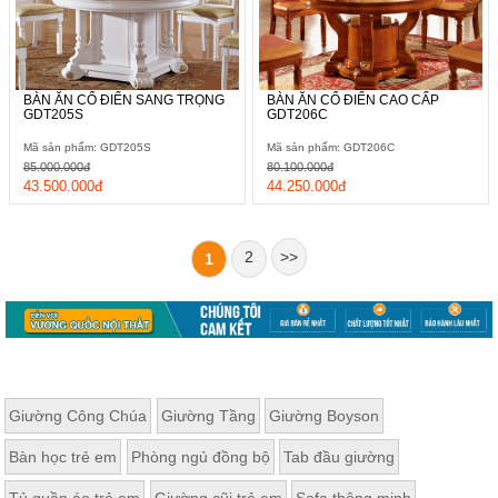
BÀN ĂN CỔ ĐIỂN SANG TRỌNG
BÀN ĂN CỔ ĐIỂN CAO CẤP
GDT205S
GDT206C
Mã sản phẩm: GDT205S
Mã sản phẩm: GDT206C
85.000.000đ
80.100.000đ
43.500.000đ
44.250.000đ
2
>>
1
Giường Công Chúa
Giường Tầng
Giường Boyson
Bàn học trẻ em
Phòng ngủ đồng bộ
Tab đầu giường