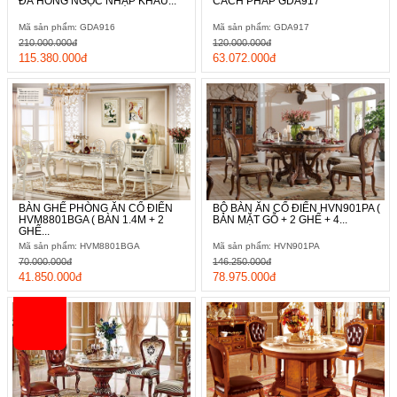
ĐÁ HỒNG NGỌC NHẬP KHẨU...
CÁCH PHÁP GDA917
Mã sản phẩm: GDA916
Mã sản phẩm: GDA917
210.000.000đ
120.000.000đ
115.380.000đ
63.072.000đ
BÀN GHẾ PHÒNG ĂN CỔ ĐIỂN
BỘ BÀN ĂN CỔ ĐIỂN HVN901PA (
HVM8801BGA ( BÀN 1.4M + 2
BÀN MẶT GỖ + 2 GHẾ + 4...
GHẾ...
Mã sản phẩm: HVM8801BGA
Mã sản phẩm: HVN901PA
70.000.000đ
146.250.000đ
41.850.000đ
78.975.000đ