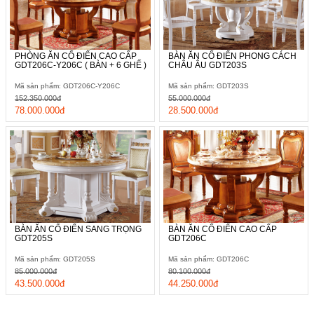
PHÒNG ĂN CỔ ĐIỂN CAO CẤP
BÀN ĂN CỔ ĐIỂN PHONG CÁCH
GDT206C-Y206C ( BÀN + 6 GHẾ )
CHÂU ÂU GDT203S
Mã sản phẩm: GDT206C-Y206C
Mã sản phẩm: GDT203S
152.350.000đ
55.000.000đ
78.000.000đ
28.500.000đ
BÀN ĂN CỔ ĐIỂN SANG TRỌNG
BÀN ĂN CỔ ĐIỂN CAO CẤP
GDT205S
GDT206C
Mã sản phẩm: GDT205S
Mã sản phẩm: GDT206C
85.000.000đ
80.100.000đ
43.500.000đ
44.250.000đ