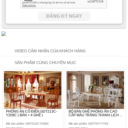
ĐĂNG KÝ NGAY
VIDEO CẢM NHẬN CỦA KHÁCH HÀNG
SẢN PHẨM CÙNG CHUYÊN MỤC
PHÒNG ĂN CỔ ĐIỂN GDT213C-
BỘ BÀN GHẾ PHÒNG ĂN CAO
Y209C ( BÀN + 4 GHẾ )
CẤP MÀU TRẮNG THANH LỊCH ...
Mã sản phẩm: GDT213C-Y209C
Mã sản phẩm: GDT707+Y703