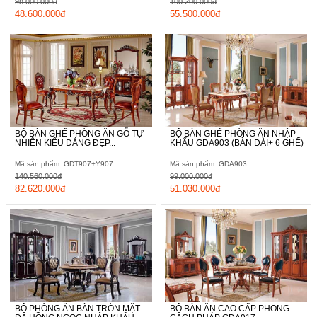
98.000.000đ
100.200.000đ
48.600.000đ
55.500.000đ
BỘ BÀN GHẾ PHÒNG ĂN GỖ TỰ
BỘ BÀN GHẾ PHÒNG ĂN NHẬP
NHIÊN KIỂU DÁNG ĐẸP...
KHẨU GDA903 (BÀN DÀI+ 6 GHẾ)
Mã sản phẩm: GDT907+Y907
Mã sản phẩm: GDA903
140.560.000đ
99.000.000đ
82.620.000đ
51.030.000đ
BỘ PHÒNG ĂN BÀN TRÒN MẶT
BỘ BÀN ĂN CAO CẤP PHONG