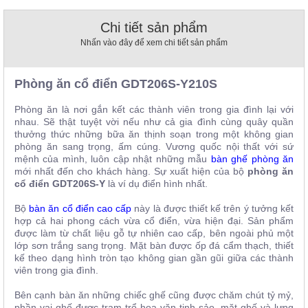
, đồ
trang
Chi tiết sản phẩm
trí
Nhấn vào đây để xem chi tiết sản phẩm
Nội
Thất
Phòng ăn cổ điển GDT206S-Y210S
Nhà
Hàng
Phòng ăn là nơi gắn kết các thành viên trong gia đình lại với
Nội
nhau. Sẽ thật tuyệt vời nếu như cả gia đình cùng quây quần
Thất
thưởng thức những bữa ăn thịnh soạn trong một không gian
Nhà
phòng ăn sang trọng, ấm cúng. Vương quốc nội thất với sứ
Hàng
mệnh của mình, luôn cập nhật những mẫu
bàn ghế phòng ăn
mới nhất đến cho khách hàng. Sự xuất hiện của bộ
phòng ăn
cổ điển
GDT206S-Y
là ví dụ điển hình nhất.
Bộ
bàn ăn cổ điển cao cấp
này là được thiết kế trên ý tưởng kết
hợp cả hai phong cách vừa cổ điển, vừa hiện đại. Sản phẩm
được làm từ chất liệu gỗ tự nhiên cao cấp, bên ngoài phủ một
lớp sơn trắng sang trọng. Mặt bàn được ốp đá cẩm thạch, thiết
kế theo dạng hình tròn tạo không gian gần gũi giữa các thành
viên trong gia đình.
Bên cạnh bàn ăn những chiếc ghế cũng được chăm chút tỷ mỷ,
phần vai ghế được trạm trổ hoa văn tinh sảo, mặt ghế và lưng