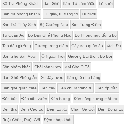
Kệ Tivi Phòng Khách
Bàn Ghế
Bàn, Tủ Làm Việc
Lò sưởi
Bàn trà phòng khách
Tủ giầy, tủ trang trí
Tủ rượu
Bàn Trà Thủy Sinh
Bộ Giường Ngủ
Bàn Trang Điểm
Tủ Quần Áo
Bộ Bàn Ghế Phòng Ngủ
Bộ Phòng ngủ đồng bộ
Tab đầu giường
Gương trang điểm
Cây treo quần áo
Xích Đu
Bàn Ghế Sân Vườn
Ô Ngoài Trời
Giường Bãi Biển, Bể Bơi
Sản phẩm khác
Chòi sân vườn
Mái Che Ô Tô
Bàn Ghế Phòng Ăn
Xe đẩy rượu
Bàn ghế nhà hàng
Bàn ghế quán cafe
Đèn cây
Đèn chùm trang trí
Đèn ốp trần
Đèn bàn
Đèn sân vườn
Đèn tường
Đèn năng lượng mặt trời
Đèn thả
Đệm Cao Su
Đệm Lò Xo
Chăn Ga Gối
Đệm Bông Ép
Ruột Chăn, Ruột Gối
Đệm nhập khẩu