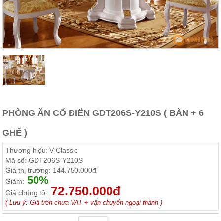
Thất
Phòng
Khách
Sofa,
tủ
rượu,
Bàn
trà...
Nội
Thất
Phòng
PHÒNG ĂN CỔ ĐIỂN GDT206S-Y210S ( BÀN + 6
Ngủ
Giường
GHẾ )
ngủ, tủ
áo, bàn
Thương hiệu:
V-Classic
trang
điểm
Mã số:
GDT206S-Y210S
Giá thị trường:
144.750.000đ
Nội
50%
Giảm:
72.750.000đ
Thất
Giá chúng tôi:
Phòng
( Lưu ý: Giá trên chưa VAT + vận chuyển ngoại thành )
Ăn
Bàn