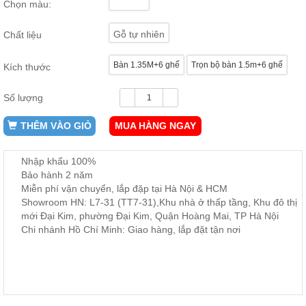
Chọn màu:
ăn,
ghế
ăn,
Gỗ tự nhiên
Chất liệu
kệ
bếp
Bàn 1.35M+6 ghế
Trọn bộ bàn 1.5m+6 ghế
Kích thước
Nội
Thất
Số lượng
Ban
Công,
THÊM VÀO GIỎ
MUA HÀNG NGAY
Vườn
Bàn
ghế
Nhập khẩu 100%
ban
Bảo hành 2 năm
công,
Miễn phí vận chuyển, lắp đặp tại Hà Nội & HCM
xích
đu,
Showroom HN: L7-31 (TT7-31),Khu nhà ở thấp tầng, Khu đô thị
ghế...
mới Đại Kim, phường Đại Kim, Quận Hoàng Mai, TP Hà Nội
Chi nhánh Hồ Chí Minh: Giao hàng, lắp đặt tận nơi
Phụ
Kiện
Trang
Trí
Cây
cảnh