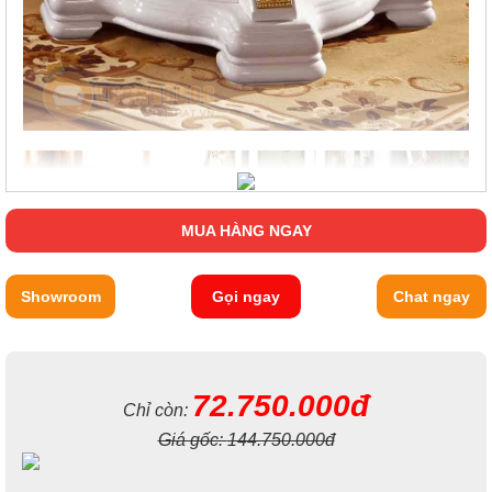
MUA HÀNG NGAY
Showroom
Gọi ngay
Chat ngay
72.750.000đ
Chỉ còn:
Giá gốc:
144.750.000đ