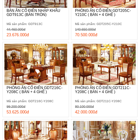
BÀN ĂN CỔ ĐIỂN NHẬP KHẨU
PHÒNG ĂN CỔ ĐIỂN GDT205C-
GDT913C (BÀN TRÒN)
Y210C ( BÀN + 4 GHẾ )
Mã sản phẩm: GDT913C
Mã sản phẩm: GDT205C-Y210C
44.460.000đ
140.650.000đ
23.676.000đ
70.500.000đ
PHÒNG ĂN CỔ ĐIỂN GDT216C-
PHÒNG ĂN CỔ ĐIỂN GDT211C-
Y208C ( BÀN + 4 GHẾ )
Y208C ( BÀN + 4 GHẾ )
Mã sản phẩm: GDT216C-Y208C
Mã sản phẩm: GDT211C-Y208C
99.200.000đ
80.100.000đ
53.625.000đ
42.000.000đ