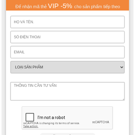
VIP -5%
Để nhận mã thẻ
cho sản phẩm tiếp theo