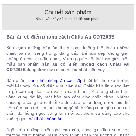
, đồ
trang
Chi tiết sản phẩm
trí
Nhấn vào đây để xem chi tiết sản phẩm
Nội
Thất
Bàn ăn cổ điển phong cách Châu Âu GDT203S
Nhà
Hàng
Bên cạnh những bữa ăn thịnh soạn không thể thiếu những
Nội
chiếc bàn ăn sang trọng, đẳng cấp. Để làm đẹp không gian
Thất
phòng ăn cho gia đình bạn, Vương quốc nội thất xin giới thiệu
Nhà
mẫu sản phẩm
bàn ăn cổ điển phong cách Châu Âu
Hàng
GDT203S
đang được lựa chọn nhiều nhất hiện nay.
Sản phẩm
bàn ghế phòng ăn cao cấp
thiết kế theo xu hướng
mới kết hợp vừa cổ điển vừa hiện đại. Chiếc bàn ăn được làm
từ gỗ cao cấp kết hợp với đá cẩm thạch, 4 khung chân hình
vòng cung đỡ lấy mặt bàn tạo cảm giác chắc chắn. Những
chiếc ghế cũng được thiết kế độc đáo, phần lưng được thiết kế
nệm êm hình trái tim, hai khung gỗ hình vòng cung gặp nhau tại
điểm đá hồng ngọc càng làm nổi bật thêm sự đẳng cấp cho
không gian
nội thất phòng ăn
.
Ngồi trên những chiếc ghế cao cấp, cùng gia đình sum họp
thưởng thức những mâm cơm thịnh soạn thì không gì hạnh