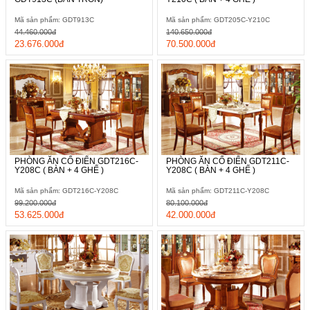
Mã sản phẩm: GDT913C
Mã sản phẩm: GDT205C-Y210C
44.460.000đ
140.650.000đ
23.676.000đ
70.500.000đ
PHÒNG ĂN CỔ ĐIỂN GDT216C-
PHÒNG ĂN CỔ ĐIỂN GDT211C-
Y208C ( BÀN + 4 GHẾ )
Y208C ( BÀN + 4 GHẾ )
Mã sản phẩm: GDT216C-Y208C
Mã sản phẩm: GDT211C-Y208C
99.200.000đ
80.100.000đ
53.625.000đ
42.000.000đ