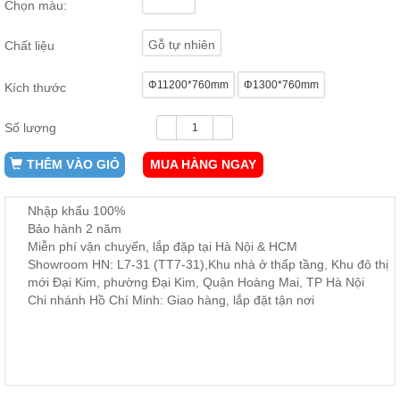
Chọn màu:
ăn,
ghế
ăn,
Gỗ tự nhiên
Chất liệu
kệ
bếp
Φ11200*760mm
Φ1300*760mm
Kích thước
Nội
Thất
Số lượng
Ban
Công,
THÊM VÀO GIỎ
MUA HÀNG NGAY
Vườn
Bàn
ghế
Nhập khẩu 100%
ban
Bảo hành 2 năm
công,
Miễn phí vận chuyển, lắp đặp tại Hà Nội & HCM
xích
đu,
Showroom HN: L7-31 (TT7-31),Khu nhà ở thấp tầng, Khu đô thị
ghế...
mới Đại Kim, phường Đại Kim, Quận Hoàng Mai, TP Hà Nội
Chi nhánh Hồ Chí Minh: Giao hàng, lắp đặt tận nơi
Phụ
Kiện
Trang
Trí
Cây
cảnh