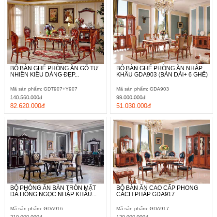
BỘ BÀN GHẾ PHÒNG ĂN GỖ TỰ
BỘ BÀN GHẾ PHÒNG ĂN NHẬP
NHIÊN KIỂU DÁNG ĐẸP...
KHẨU GDA903 (BÀN DÀI+ 6 GHẾ)
Mã sản phẩm: GDT907+Y907
Mã sản phẩm: GDA903
140.560.000đ
99.000.000đ
82.620.000đ
51.030.000đ
BỘ PHÒNG ĂN BÀN TRÒN MẶT
BỘ BÀN ĂN CAO CẤP PHONG
ĐÁ HỒNG NGỌC NHẬP KHẨU...
CÁCH PHÁP GDA917
Mã sản phẩm: GDA916
Mã sản phẩm: GDA917
210.000.000đ
120.000.000đ