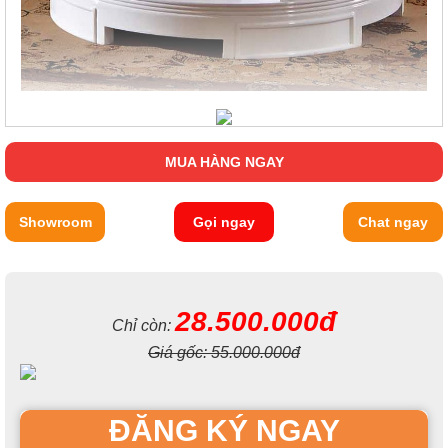
MUA HÀNG NGAY
Showroom
Gọi ngay
Chat ngay
28.500.000đ
Chỉ còn:
Giá gốc:
55.000.000đ
ĐĂNG KÝ NGAY