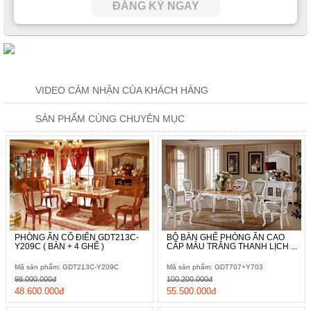
ĐĂNG KÝ NGAY
VIDEO CẢM NHẬN CỦA KHÁCH HÀNG
SẢN PHẨM CÙNG CHUYÊN MỤC
PHÒNG ĂN CỔ ĐIỂN GDT213C-
BỘ BÀN GHẾ PHÒNG ĂN CAO
Y209C ( BÀN + 4 GHẾ )
CẤP MÀU TRẮNG THANH LỊCH ...
Mã sản phẩm: GDT213C-Y209C
Mã sản phẩm: GDT707+Y703
98.000.000đ
100.200.000đ
48.600.000đ
55.500.000đ