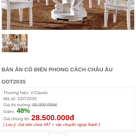
Thất
Phòng
Khách
Sofa,
tủ
rượu,
Bàn
trà...
Nội
Thất
Phòng
BÀN ĂN CỔ ĐIỂN PHONG CÁCH CHÂU ÂU
Ngủ
Giường
GDT203S
ngủ, tủ
áo, bàn
Thương hiệu:
V-Classic
trang
điểm
Mã số:
GDT203S
Giá thị trường:
55.000.000đ
Nội
48%
Giảm:
28.500.000đ
Thất
Giá chúng tôi:
Phòng
( Lưu ý: Giá trên chưa VAT + vận chuyển ngoại thành )
Ăn
Bàn