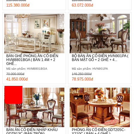
115.380.000đ
63.072.000đ
BÀN GHẾ PHÒNG ĂN CỔ ĐIỂN
BỘ BÀN ĂN CỔ ĐIỂN HVN901PA (
HVM8801BGA ( BÀN 1.4M + 2
BÀN MẶT GỖ + 2 GHẾ + 4...
GHẾ...
Mã sản phẩm: HVM8801BGA
Mã sản phẩm: HVN901PA
70.000.000đ
146.250.000đ
41.850.000đ
78.975.000đ
BÀN ĂN CỔ ĐIỂN NHẬP KHẨU
PHÒNG ĂN CỔ ĐIỂN GDT205C-
GDT913C (BÀN TRÒN)
Y210C ( BÀN + 4 GHẾ )