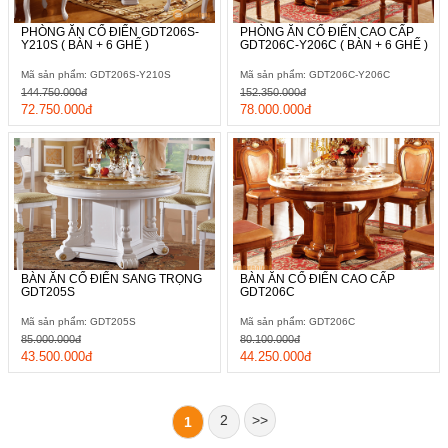
PHÒNG ĂN CỔ ĐIỂN GDT206S-
PHÒNG ĂN CỔ ĐIỂN CAO CẤP
Y210S ( BÀN + 6 GHẾ )
GDT206C-Y206C ( BÀN + 6 GHẾ )
Mã sản phẩm: GDT206S-Y210S
Mã sản phẩm: GDT206C-Y206C
144.750.000đ
152.350.000đ
72.750.000đ
78.000.000đ
BÀN ĂN CỔ ĐIỂN SANG TRỌNG
BÀN ĂN CỔ ĐIỂN CAO CẤP
GDT205S
GDT206C
Mã sản phẩm: GDT205S
Mã sản phẩm: GDT206C
85.000.000đ
80.100.000đ
43.500.000đ
44.250.000đ
2
>>
1