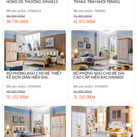
HỒNG DỄ THƯƠNG JVNA613
TRẮNG TINH KHÔI TBN001
Mã sản phẩm: JVNA613
Mã sản phẩm: TBN001
69.000.000đ
75.000.000đ
38.730.000đ
41.872.500đ
BỘ PHÒNG NGỦ CHO BÉ THIẾT
BỘ PHÒNG NGỦ CHO BÉ GÁI
KẾ ĐƠN GIẢN HIỆN ĐẠI...
CAO CẤP HIỆN ĐẠI JVNA605
Mã sản phẩm: JVNA608
Mã sản phẩm: JVNA605
59.000.000đ
60.000.000đ
32.152.500đ
31.110.000đ