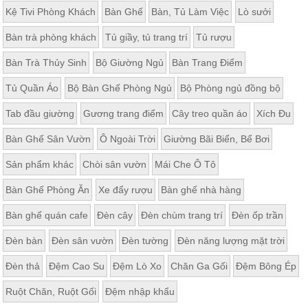
Kệ Tivi Phòng Khách
Bàn Ghế
Bàn, Tủ Làm Việc
Lò sưởi
Bàn trà phòng khách
Tủ giầy, tủ trang trí
Tủ rượu
Bàn Trà Thủy Sinh
Bộ Giường Ngủ
Bàn Trang Điểm
Tủ Quần Áo
Bộ Bàn Ghế Phòng Ngủ
Bộ Phòng ngủ đồng bộ
Tab đầu giường
Gương trang điểm
Cây treo quần áo
Xích Đu
Bàn Ghế Sân Vườn
Ô Ngoài Trời
Giường Bãi Biển, Bể Bơi
Sản phẩm khác
Chòi sân vườn
Mái Che Ô Tô
Bàn Ghế Phòng Ăn
Xe đẩy rượu
Bàn ghế nhà hàng
Bàn ghế quán cafe
Đèn cây
Đèn chùm trang trí
Đèn ốp trần
Đèn bàn
Đèn sân vườn
Đèn tường
Đèn năng lượng mặt trời
Đèn thả
Đệm Cao Su
Đệm Lò Xo
Chăn Ga Gối
Đệm Bông Ép
Ruột Chăn, Ruột Gối
Đệm nhập khẩu