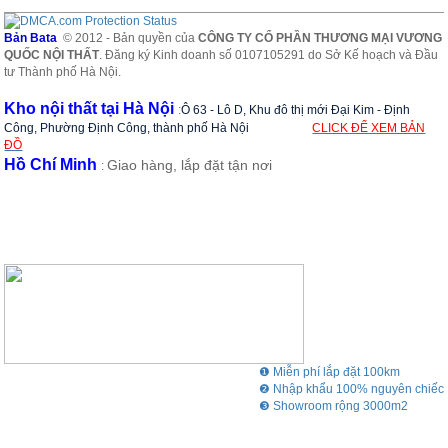
Bản Bata
© 2012 - Bản quyền của
CÔNG TY CỔ PHẦN THƯƠNG MẠI VƯƠNG
QUỐC NỘI THẤT
. Đăng ký Kinh doanh số 0107105291 do Sở Kế hoạch và Đầu
tư Thành phố Hà Nội.
Kho nội thất tại Hà Nội
:
Ô 63 - Lô D, Khu đô thị mới Đại Kim - Định
Công, Phường Định Công, thành phố Hà Nội
CLICK ĐỂ XEM BẢN
ĐỒ
Hồ Chí Minh
Giao hàng, lắp đặt tận nơi
:
❶ Miễn phí lắp đặt 100km
❷ Nhập khẩu 100% nguyên chiếc
❸ Showroom rộng 3000m2