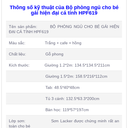
Thông số kỹ thuật của Bộ phòng ngủ cho bé
gái hiện đại cá tính HPF619
Tên sản phẩm: BỘ PHÒNG NGỦ CHO BÉ GÁI HIỆN
ĐẠI CÁ TÍNH HPF619
Màu sắc: Trắng + cafe + hồng
Chất liệu: Gỗ phong
Kích thước: Giường 1.2*2m: 134.5*134.5*211cm
Giường 1.5*2m: 158.5*216*112cm
Tab: 48.5*40*48cm
Tủ 3 cánh: 132.5*63.3*200cm
Bàn học: 119*57*197cm
Lớp sơn: Sơn Lacker được chứng minh rất an
toàn cho bé