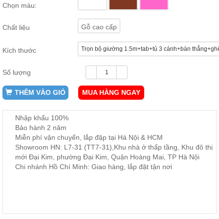
Chọn màu:
ăn,
ghế
ăn,
Gỗ cao cấp
Chất liệu
kệ
bếp
Trọn bộ giường 1.5m+tab+tủ 3 cánh+bàn thẳng+gh
Kích thước
Nội
Thất
Số lượng
Ban
Công,
THÊM VÀO GIỎ
MUA HÀNG NGAY
Vườn
Bàn
ghế
Nhập khẩu 100%
ban
Bảo hành 2 năm
công,
xích
Miễn phí vận chuyển, lắp đặp tại Hà Nội & HCM
đu,
Showroom HN: L7-31 (TT7-31),Khu nhà ở thấp tầng, Khu đô thị
ghế...
mới Đại Kim, phường Đại Kim, Quận Hoàng Mai, TP Hà Nội
Chi nhánh Hồ Chí Minh: Giao hàng, lắp đặt tận nơi
Phụ
Kiện
Trang
Trí
Cây
cảnh