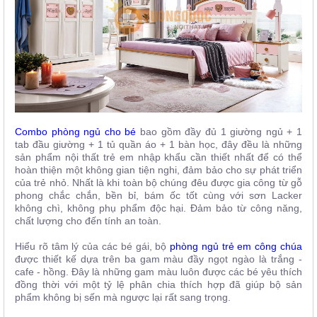
Combo phòng ngủ cho bé
bao gồm đầy đủ 1 giường ngủ + 1
tab đầu giường + 1 tủ quần áo + 1 bàn học, đây đều là những
sản phẩm nội thất trẻ em nhập khẩu cần thiết nhất để có thể
hoàn thiện một không gian tiện nghi, đảm bảo cho sự phát triển
của trẻ nhỏ. Nhất là khi toàn bộ chúng đêu được gia công từ gỗ
phong chắc chắn, bền bỉ, bám ốc tốt cùng với sơn Lacker
không chì, không phụ phẩm độc hại. Đảm bảo từ công năng,
chất lượng cho đến tính an toàn.
Hiểu rõ tâm lý của các bé gái, bộ
phòng ngủ trẻ em công chúa
được thiết kế dựa trên ba gam màu đầy ngọt ngào là trắng -
cafe - hồng. Đây là những gam màu luôn được các bé yêu thích
đồng thời với một tỷ lệ phân chia thích hợp đã giúp bộ sản
phẩm không bị sến mà ngược lại rất sang trọng.