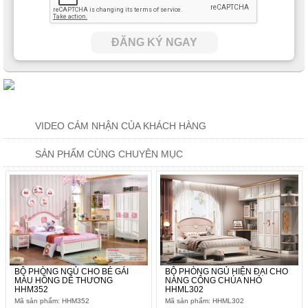
Khi đã đến độ tuổi đi học và càng học lên các lớp cao hơn qua
từng năng thì áp lực về bài vở của các bé cũng theo đó mà gia
ĐĂNG KÝ NGAY
tăng lên cùng. Ngay lúc này các mẹ cần phải hoàn thiện cho bé
yêu của mình một góc học tập tiện nghi nhất có thể và mẫu
bàn
học đa năng
này chính là một sự gợi ý hàng đầu. Việc tìm hiểu
thêm vào nó chắc chắn sẽ khiến các phụ huynh phải đồng tình
với quan điểm này của chúng tôi.
VIDEO CẢM NHẬN CỦA KHÁCH HÀNG
SẢN PHẨM CÙNG CHUYÊN MỤC
BỘ PHÒNG NGỦ CHO BÉ GÁI
BỘ PHÒNG NGỦ HIỆN ĐẠI CHO
MÀU HỒNG DỄ THƯƠNG
NÀNG CÔNG CHÚA NHỎ
HHM352
HHML302
Mã sản phẩm: HHM352
Mã sản phẩm: HHML302