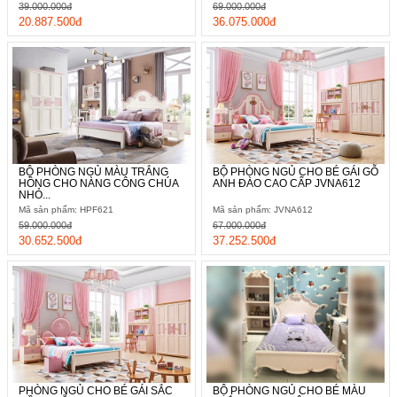
39.000.000đ
69.000.000đ
20.887.500đ
36.075.000đ
BỘ PHÒNG NGỦ MÀU TRẮNG
BỘ PHÒNG NGỦ CHO BÉ GÁI GỖ
HỒNG CHO NÀNG CÔNG CHÚA
ANH ĐÀO CAO CẤP JVNA612
NHỎ...
Mã sản phẩm: HPF621
Mã sản phẩm: JVNA612
59.000.000đ
67.000.000đ
30.652.500đ
37.252.500đ
Thiết kế tủ quần áo gỗ chắc chắn, dễ dàng bố trí
Với việc gia công hoàn toàn từ gỗ tự nhiên, mẫu
tủ quần áo cho
bé HPF619Q
này mang đến một không gian bảo quản quần áo,
vật dụng các nhân của các bé vô cùng chắc chắn. Thêm vào đó
với đường nét đơn giản và màu sắc trang nhã nên việc bố trí
hay kết hợp chúng với các món đồ khác trong phòng cũng trở
nên dễ dàng hơn.
PHÒNG NGỦ CHO BÉ GÁI SẮC
BỘ PHÒNG NGỦ CHO BÉ MÀU