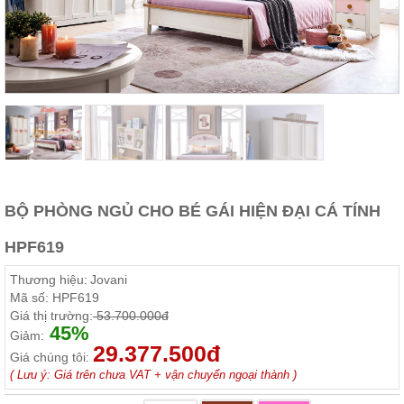
Thất
Phòng
Khách
Sofa,
tủ
rượu,
Bàn
trà...
Nội
Thất
Phòng
BỘ PHÒNG NGỦ CHO BÉ GÁI HIỆN ĐẠI CÁ TÍNH
Ngủ
Giường
HPF619
ngủ, tủ
áo, bàn
trang
Thương hiệu:
Jovani
điểm
Mã số:
HPF619
Giá thị trường:
53.700.000đ
Nội
45%
Giảm:
Thất
29.377.500đ
Giá chúng tôi:
Phòng
( Lưu ý: Giá trên chưa VAT + vận chuyển ngoại thành )
Ăn
Bàn