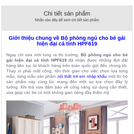
, đồ
trang
Chi tiết sản phẩm
trí
Nhấn vào đây để xem chi tiết sản phẩm
Nội
Thất
Giới thiệu chung về Bộ phòng ngủ cho bé gái
Nhà
hiện đại cá tính HPF619
Hàng
Nội
Ngay chỉ vừa mới tung ra thị trường,
Bộ phòng ngủ cho bé
Thất
Nhà
gái hiện đại cá tính HPF619
đã nhận được những đợt đặt
Hàng
hàng liên tục từ khách hàng trên toàn quốc gửi đến chúng tôi.
Thay vì phải mất công, tốn thời gian cho việc chọn lựa từng
mẫu, từng mẫu sản phẩm
nội thất trẻ em nhập khẩu
một thì bộ
sản phẩm này cùng lúc mang đến một sự lựa chọn đầy lý
tưởng. Khi mà vừa đảm bảo về công năng sử dụng cần thiết,
vừa giúp các bé có một không gian riêng đầy thẩm mỹ.