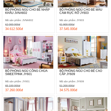
BỘ PHÒNG NGỦ CHO BÉ NHẬP
BỘ PHÒNG NGỦ CHO BÉ MÀU
KHẨU JVNA602
CAM RỰC RỠ JY603
Mã sản phẩm: JVNA602
Mã sản phẩm: JY603
62.000.000đ
61.900.000đ
34.612.500đ
37.545.000đ
BỘ PHÒNG NGỦ CÔNG CHÚA
BỘ PHÒNG NGỦ CHO BÉ CAO
SWEETPINK JY601
CẤP JY609
Mã sản phẩm: JY601
Mã sản phẩm: JY609
65.100.000đ
51.200.000đ
37.260.000đ
34.575.000đ