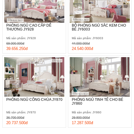
PHÒNG NGỦ CAO CẤP DỄ
BỘ PHÒNG NGỦ SẮC KEM CHO
THƯƠNG JY928
BÉ JY6003
Mã sản phẩm: JY928
Mã sản phẩm: JY6003
69.000.000đ
44.000.000đ
39.656.250đ
24.540.000đ
PHÒNG NGỦ CÔNG CHÚA JY870
PHÒNG NGỦ TINH TẾ CHO BÉ
JY860
Mã sản phẩm: JY870
Mã sản phẩm: JY860
36.700.000đ
29.800.000đ
20.737.500đ
17.287.500đ