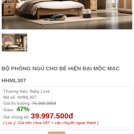
Thất
Phòng
Khách
Sofa,
tủ
rượu,
Bàn
trà...
Nội
Thất
Phòng
BỘ PHÒNG NGỦ CHO BÉ HIỆN ĐẠI MỘC MẠC
Ngủ
Giường
HHML307
ngủ, tủ
áo, bàn
Thương hiệu:
Baby Love
trang
điểm
Mã số:
HHML307
Giá thị trường:
76.000.000đ
Nội
47%
Giảm:
39.997.500đ
Thất
Giá chúng tôi:
Phòng
( Lưu ý: Giá trên chưa VAT + vận chuyển ngoại thành )
Ăn
Bàn