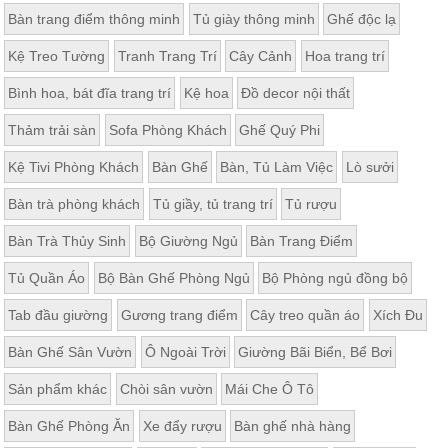
Bàn trang điểm thông minh
Tủ giày thông minh
Ghế độc lạ
Kệ Treo Tường
Tranh Trang Trí
Cây Cảnh
Hoa trang trí
Bình hoa, bát đĩa trang trí
Kệ hoa
Đồ decor nội thất
Thảm trải sàn
Sofa Phòng Khách
Ghế Quý Phi
Kệ Tivi Phòng Khách
Bàn Ghế
Bàn, Tủ Làm Việc
Lò sưởi
Bàn trà phòng khách
Tủ giầy, tủ trang trí
Tủ rượu
Bàn Trà Thủy Sinh
Bộ Giường Ngủ
Bàn Trang Điểm
Tủ Quần Áo
Bộ Bàn Ghế Phòng Ngủ
Bộ Phòng ngủ đồng bộ
Tab đầu giường
Gương trang điểm
Cây treo quần áo
Xích Đu
Bàn Ghế Sân Vườn
Ô Ngoài Trời
Giường Bãi Biển, Bể Bơi
Sản phẩm khác
Chòi sân vườn
Mái Che Ô Tô
Bàn Ghế Phòng Ăn
Xe đẩy rượu
Bàn ghế nhà hàng