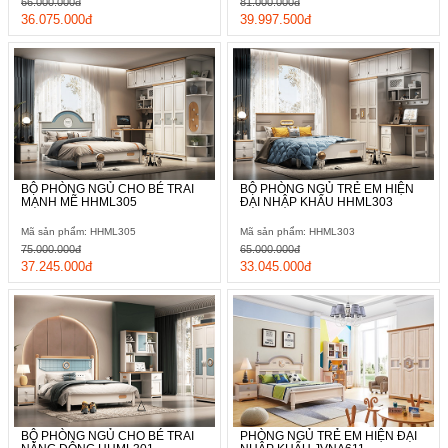
66.000.000đ
81.000.000đ
36.075.000đ
39.997.500đ
BỘ PHÒNG NGỦ CHO BÉ TRAI
BỘ PHÒNG NGỦ TRẺ EM HIỆN
MẠNH MẼ HHML305
ĐẠI NHẬP KHẨU HHML303
Mã sản phẩm: HHML305
Mã sản phẩm: HHML303
75.000.000đ
65.000.000đ
37.245.000đ
33.045.000đ
BỘ PHÒNG NGỦ CHO BÉ TRAI
PHÒNG NGỦ TRẺ EM HIỆN ĐẠI