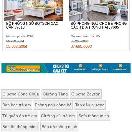
BỘ PHÒNG NGỦ BOYSON CAO
BỘ PHÒNG NGỦ CHO BÉ PHONG
Tab đầu giường nhỏ xinh, khả năng chứa đồ khủng 
CẤP JY613
CÁCH ĐỊA TRUNG HẢI JY605
Mã sản phẩm: JY613
Mã sản phẩm: JY605
Kích thước của mẫu tab này được thiết kế theo tiêu chuẩn phổ 
56.930.000đ
63.200.000đ
35.362.500đ
37.695.000đ
biến nhất hiện nay,  có hai ngăn tiêu chuẩn và phân chia khoa 
học để bé sắp xếp đồ đạc dễ dàng hơn. Không chỉ thế nó còn 
có màu sắc tương đồng với các sản phẩm nội thất còn lại, để 
hoàn thiện không gian trở nên đồng điệu nhất. 
Giường Công Chúa
Giường Tầng
Giường Boyson
Bàn học trẻ em
Phòng ngủ đồng bộ
Tab đầu giường
Tủ quần áo trẻ em
Giường cũi trẻ em
Sofa thông minh
Bàn ăn thông minh
Bàn trà thông minh