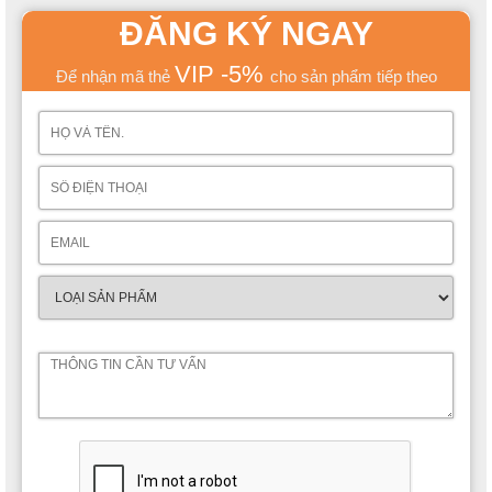
mắt, khiến người nhìn ấn tượng ngay từ những giây phút đầu 
ĐĂNG KÝ NGAY
tiên. Sắc màu xinh xắn, đáng yêu và không thể không nhắc tới 
điểm nhấn là phần logo công chúa vô cùng điệu đà đúng gu 
VIP -5%
Để nhận mã thẻ
cho sản phẩm tiếp theo
của các bé gái.
Tủ quần áo bằng gỗ rộng rãi, thiết kế 3 ngăn tiện lợi 