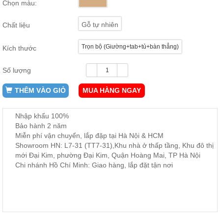
Chọn màu:
ăn,
ghế
ăn,
Gỗ tự nhiên
Chất liệu
kệ
bếp
Trọn bộ (Giường+tab+tủ+bàn thẳng)
Kích thước
Nội
Thất
Số lượng
Ban
Công,
THÊM VÀO GIỎ
MUA HÀNG NGAY
Vườn
Bàn
ghế
Nhập khẩu 100%
ban
Bảo hành 2 năm
công,
Miễn phí vận chuyển, lắp đặp tại Hà Nội & HCM
xích
đu,
Showroom HN: L7-31 (TT7-31),Khu nhà ở thấp tầng, Khu đô thị
ghế...
mới Đại Kim, phường Đại Kim, Quận Hoàng Mai, TP Hà Nội
Chi nhánh Hồ Chí Minh: Giao hàng, lắp đặt tận nơi
Phụ
Kiện
Trang
Trí
Cây
cảnh