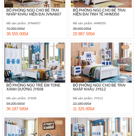
BỘ PHÒNG NGỦ CHO BÉ TRAI
BỘ PHÒNG NGỦ CHO BÉ TRAI
NHẬP KHẨU HIỆN ĐẠI JVNA607
HIỆN ĐẠI TINH TẾ HHM350
Mã sản phẩm: JVNA607
Mã sản phẩm: HHM350
70.000.000đ
39.000.000đ
36.555.000đ
20.887.500đ
BỘ PHÒNG NGỦ TRẺ EM TONE
BỘ PHÒNG NGỦ CHO BÉ TRAI
XANH DƯƠNG JY608
NHẬP KHẨU JY612
Mã sản phẩm: JY608
Mã sản phẩm: JY612
59.200.000đ
22.190.000đ
36.187.500đ
11.325.000đ