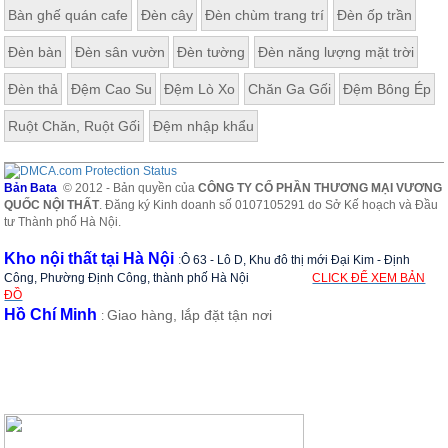
Bàn ghế quán cafe
Đèn cây
Đèn chùm trang trí
Đèn ốp trần
Đèn bàn
Đèn sân vườn
Đèn tường
Đèn năng lượng mặt trời
Đèn thả
Đệm Cao Su
Đệm Lò Xo
Chăn Ga Gối
Đệm Bông Ép
Ruột Chăn, Ruột Gối
Đệm nhập khẩu
Bản Bata
© 2012 - Bản quyền của
CÔNG TY CỔ PHẦN THƯƠNG MẠI VƯƠNG
QUỐC NỘI THẤT
. Đăng ký Kinh doanh số 0107105291 do Sở Kế hoạch và Đầu
tư Thành phố Hà Nội.
Kho nội thất tại Hà Nội
:
Ô 63 - Lô D, Khu đô thị mới Đại Kim - Định
Công, Phường Định Công, thành phố Hà Nội
CLICK ĐỂ XEM BẢN
ĐỒ
Hồ Chí Minh
Giao hàng, lắp đặt tận nơi
: