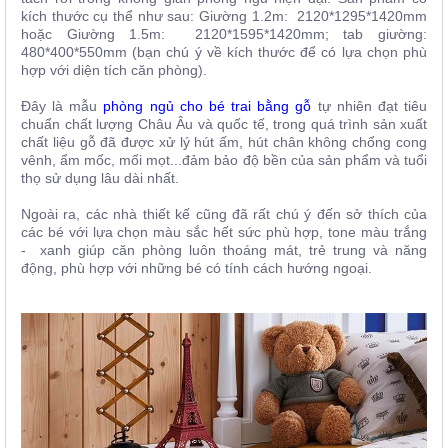
kích thước cụ thể như sau: Giường 1.2m: 2120*1295*1420mm
hoặc Giường 1.5m: 2120*1595*1420mm
; tab giường:
480*400*550mm (bạn chú ý về kích thước để có lựa chọn phù
hợp với diện tích căn phòng).
Đây là mẫu
phòng ngủ cho bé trai bằng gỗ
tự nhiên đạt tiêu
chuẩn chất lượng Châu Âu và quốc tế, trong quá trình sản xuất
chất liệu gỗ đã được xử lý hút ấm, hút chân không chống cong
vênh, ẩm mốc, mối mọt...đảm bảo độ bền của sản phẩm và tuổi
thọ sử dụng lâu dài nhất.
Ngoài ra, các nhà thiết kế cũng đã rất chú ý đến sở thích của
các bé với lựa chọn màu sắc hết sức phù hợp, tone màu trắng
- xanh giúp căn phòng luôn thoáng mát, trẻ trung và năng
động, phù hợp với những bé có tính cách hướng ngoại.