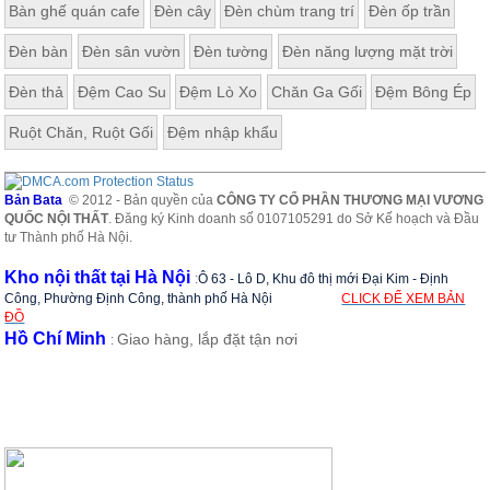
Bàn ghế quán cafe
Đèn cây
Đèn chùm trang trí
Đèn ốp trần
Đèn bàn
Đèn sân vườn
Đèn tường
Đèn năng lượng mặt trời
Đèn thả
Đệm Cao Su
Đệm Lò Xo
Chăn Ga Gối
Đệm Bông Ép
Ruột Chăn, Ruột Gối
Đệm nhập khẩu
Bản Bata
© 2012 - Bản quyền của
CÔNG TY CỔ PHẦN THƯƠNG MẠI VƯƠNG
QUỐC NỘI THẤT
. Đăng ký Kinh doanh số 0107105291 do Sở Kế hoạch và Đầu
tư Thành phố Hà Nội.
Kho nội thất tại Hà Nội
:
Ô 63 - Lô D, Khu đô thị mới Đại Kim - Định
Công, Phường Định Công, thành phố Hà Nội
CLICK ĐỂ XEM BẢN
ĐỒ
Hồ Chí Minh
Giao hàng, lắp đặt tận nơi
: