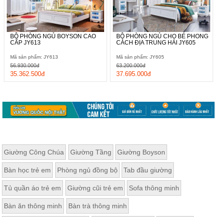
BỘ PHÒNG NGỦ BOYSON CAO
BỘ PHÒNG NGỦ CHO BÉ PHONG
CẤP JY613
CÁCH ĐỊA TRUNG HẢI JY605
Mã sản phẩm: JY613
Mã sản phẩm: JY605
56.930.000đ
63.200.000đ
35.362.500đ
37.695.000đ
Giường Công Chúa
Giường Tầng
Giường Boyson
Bàn học trẻ em
Phòng ngủ đồng bộ
Tab đầu giường
Tủ quần áo trẻ em
Giường cũi trẻ em
Sofa thông minh
Bàn ăn thông minh
Bàn trà thông minh