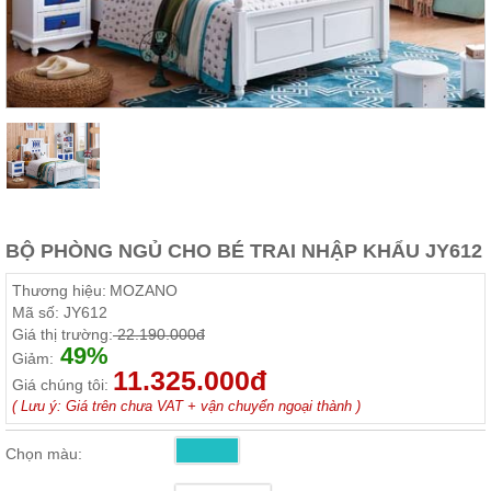
Thất
Phòng
Khách
Sofa,
tủ
rượu,
Bàn
trà...
Nội
Thất
Phòng
BỘ PHÒNG NGỦ CHO BÉ TRAI NHẬP KHẨU JY612
Ngủ
Giường
Thương hiệu:
MOZANO
ngủ, tủ
Mã số:
JY612
áo, bàn
Giá thị trường:
22.190.000đ
trang
49%
điểm
Giảm:
11.325.000đ
Giá chúng tôi:
Nội
( Lưu ý: Giá trên chưa VAT + vận chuyển ngoại thành )
Thất
Phòng
Chọn màu:
Ăn
Bàn