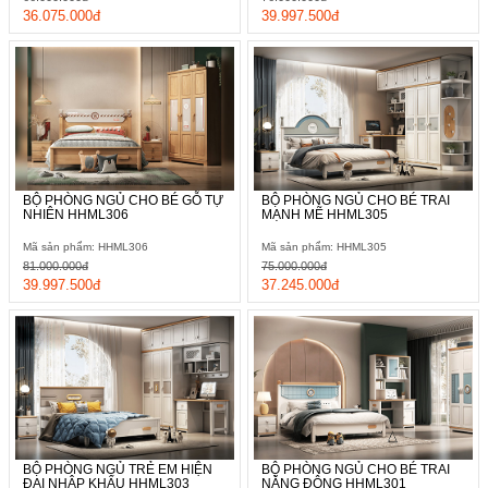
36.075.000đ
39.997.500đ
BỘ PHÒNG NGỦ CHO BÉ GỖ TỰ
BỘ PHÒNG NGỦ CHO BÉ TRAI
NHIÊN HHML306
MẠNH MẼ HHML305
Mã sản phẩm: HHML306
Mã sản phẩm: HHML305
81.000.000đ
75.000.000đ
39.997.500đ
37.245.000đ
BỘ PHÒNG NGỦ TRẺ EM HIỆN
BỘ PHÒNG NGỦ CHO BÉ TRAI
ĐẠI NHẬP KHẨU HHML303
NĂNG ĐỘNG HHML301