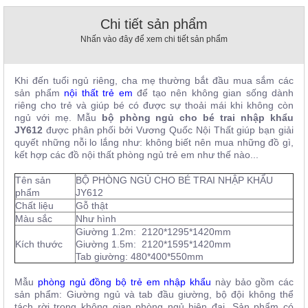
, đồ
trang
Chi tiết sản phẩm
trí
Nhấn vào đây để xem chi tiết sản phẩm
Nội
Thất
Khi đến tuổi ngủ riêng, cha mẹ thường bắt đầu mua sắm các
Nhà
sản phẩm
nội thất trẻ em
để tạo nên không gian sống dành
Hàng
riêng cho trẻ và giúp bé có được sự thoải mái khi không còn
Nội
ngủ với mẹ. Mẫu
bộ phòng ngủ cho bé trai nhập khẩu
Thất
JY612
được phân phối bởi Vương Quốc Nội Thất giúp bạn giải
Nhà
quyết những nỗi lo lắng như: không biết nên mua những đồ gì,
Hàng
kết hợp các đồ nội thất phòng ngủ trẻ em như thế nào...
Tên sản
BỘ PHÒNG NGỦ CHO BÉ TRAI NHẬP KHẨU
phẩm
JY612
Chất liệu
Gỗ thật
Màu sắc
Như hình
Giường 1.2m: 2120*1295*1420mm
Kích thước
Giường 1.5m: 2120*1595*1420mm
Tab giường: 480*400*550mm
Mẫu
phòng ngủ đồng bộ trẻ em nhập khẩu
này bảo gồm các
sản phẩm: Giường ngủ và tab đầu giường, bộ đội không thể
tách rời trong không gian phòng ngủ hiện đại. Sản phẩm có