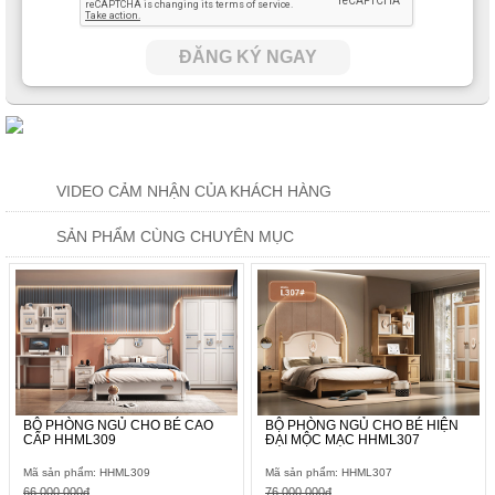
ĐĂNG KÝ NGAY
VIDEO CẢM NHẬN CỦA KHÁCH HÀNG
SẢN PHẨM CÙNG CHUYÊN MỤC
BỘ PHÒNG NGỦ CHO BÉ CAO
BỘ PHÒNG NGỦ CHO BÉ HIỆN
CẤP HHML309
ĐẠI MỘC MẠC HHML307
Mã sản phẩm: HHML309
Mã sản phẩm: HHML307
66.000.000đ
76.000.000đ