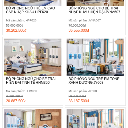
BỘ PHÒNG NGỦ TRẺ EM CAO
BỘ PHÒNG NGỦ CHO BÉ TRAI
CẤP NHẬP KHẨU HPF620
NHẬP KHẨU HIỆN ĐẠI JVNA607
Mã sản phẩm: HPF620
Mã sản phẩm: JVNA607
56.000.000đ
70.000.000đ
30.202.500đ
36.555.000đ
BỘ PHÒNG NGỦ CHO BÉ TRAI
BỘ PHÒNG NGỦ TRẺ EM TONE
HIỆN ĐẠI TINH TẾ HHM350
XANH DƯƠNG JY608
Mã sản phẩm: HHM350
Mã sản phẩm: JY608
39.000.000đ
59.200.000đ
20.887.500đ
36.187.500đ