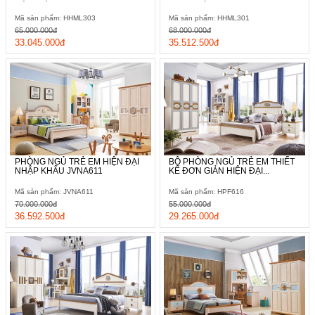
Mã sản phẩm: HHML303
Mã sản phẩm: HHML301
65.000.000đ
68.000.000đ
33.045.000đ
35.512.500đ
PHÒNG NGỦ TRẺ EM HIỆN ĐẠI
BỘ PHÒNG NGỦ TRẺ EM THIẾT
NHẬP KHẨU JVNA611
KẾ ĐƠN GIẢN HIỆN ĐẠI...
Mã sản phẩm: JVNA611
Mã sản phẩm: HPF616
70.000.000đ
55.000.000đ
36.592.500đ
29.265.000đ