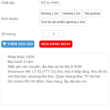
Gỗ tự nhiên
Chất liệu
ăn,
ghế
ăn,
Giường 1.2m
Giường 1.5m
Tab giường
kệ
bếp
Kích thước
Trọn bộ sản phẩm (giường 1.2m)
Nội
Thất
Số lượng
Ban
Công,
THÊM VÀO GIỎ
MUA HÀNG NGAY
Vườn
Bàn
Nhập khẩu 100%
ghế
ban
Bảo hành 2 năm
công,
Miễn phí vận chuyển, lắp đặp tại Hà Nội & HCM
xích
Showroom HN: L7-31 (TT7-31),Khu nhà ở thấp tầng, Khu đô thị
đu,
ghế...
mới Đại Kim, phường Đại Kim, Quận Hoàng Mai, TP Hà Nội
Chi nhánh Hồ Chí Minh: Giao hàng, lắp đặt tận nơi
Phụ
Kiện
Trang
Trí
Cây
cảnh