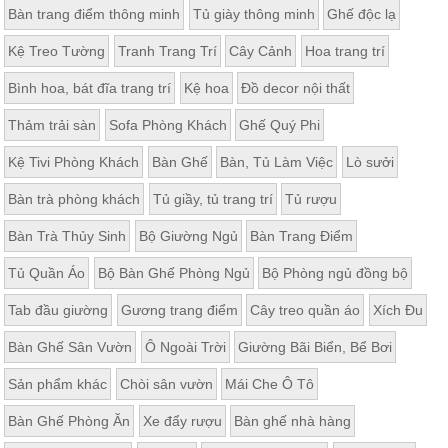
Bàn trang điểm thông minh
Tủ giày thông minh
Ghế độc lạ
Kệ Treo Tường
Tranh Trang Trí
Cây Cảnh
Hoa trang trí
Bình hoa, bát đĩa trang trí
Kệ hoa
Đồ decor nội thất
Thảm trải sàn
Sofa Phòng Khách
Ghế Quý Phi
Kệ Tivi Phòng Khách
Bàn Ghế
Bàn, Tủ Làm Việc
Lò sưởi
Bàn trà phòng khách
Tủ giầy, tủ trang trí
Tủ rượu
Bàn Trà Thủy Sinh
Bộ Giường Ngủ
Bàn Trang Điểm
Tủ Quần Áo
Bộ Bàn Ghế Phòng Ngủ
Bộ Phòng ngủ đồng bộ
Tab đầu giường
Gương trang điểm
Cây treo quần áo
Xích Đu
Bàn Ghế Sân Vườn
Ô Ngoài Trời
Giường Bãi Biển, Bể Bơi
Sản phẩm khác
Chòi sân vườn
Mái Che Ô Tô
Bàn Ghế Phòng Ăn
Xe đẩy rượu
Bàn ghế nhà hàng