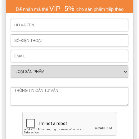
VIP -5%
Để nhận mã thẻ
cho sản phẩm tiếp theo
Tủ quần áo 3 cánh ngăn nắp, màu sắc tinh tế