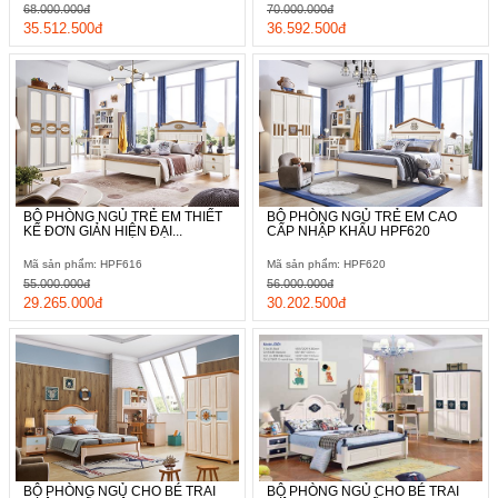
68.000.000đ
70.000.000đ
35.512.500đ
36.592.500đ
BỘ PHÒNG NGỦ TRẺ EM THIẾT
BỘ PHÒNG NGỦ TRẺ EM CAO
KẾ ĐƠN GIẢN HIỆN ĐẠI...
CẤP NHẬP KHẨU HPF620
Mã sản phẩm: HPF616
Mã sản phẩm: HPF620
55.000.000đ
56.000.000đ
29.265.000đ
30.202.500đ
BỘ PHÒNG NGỦ CHO BÉ TRAI
BỘ PHÒNG NGỦ CHO BÉ TRAI