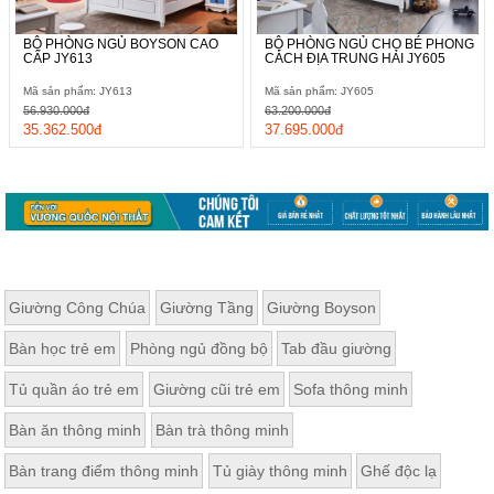
BỘ PHÒNG NGỦ BOYSON CAO
BỘ PHÒNG NGỦ CHO BÉ PHONG
CẤP JY613
CÁCH ĐỊA TRUNG HẢI JY605
Mã sản phẩm: JY613
Mã sản phẩm: JY605
56.930.000đ
63.200.000đ
35.362.500đ
37.695.000đ
Giường Công Chúa
Giường Tầng
Giường Boyson
Bàn học trẻ em
Phòng ngủ đồng bộ
Tab đầu giường
Tủ quần áo trẻ em
Giường cũi trẻ em
Sofa thông minh
Bàn ăn thông minh
Bàn trà thông minh
Bàn trang điểm thông minh
Tủ giày thông minh
Ghế độc lạ