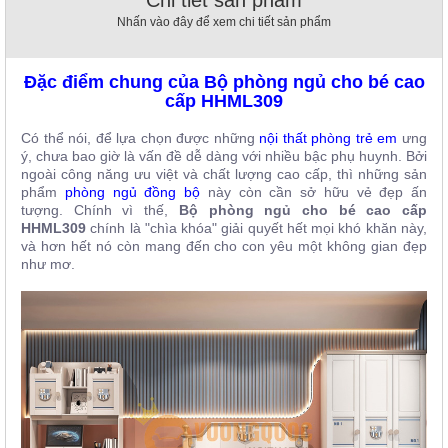
, đồ
Nhấn vào đây để xem chi tiết sản phẩm
trang
trí
Đặc điểm chung của Bộ phòng ngủ cho bé cao
Nội
cấp HHML309
Thất
Nhà
Có thể nói, để lựa chọn được những
nội thất phòng trẻ em
ưng
Hàng
ý, chưa bao giờ là vấn đề dễ dàng với nhiều bậc phụ huynh. Bởi
Nội
ngoài công năng ưu việt và chất lượng cao cấp, thì những sản
Thất
phẩm
phòng ngủ đồng bộ
này còn cần sở hữu vẻ đẹp ấn
Nhà
tượng. Chính vì thế,
Bộ phòng ngủ cho bé cao cấp
Hàng
HHML309
chính là "chìa khóa" giải quyết hết mọi khó khăn này,
và hơn hết nó còn mang đến cho con yêu một không gian đẹp
như mơ.