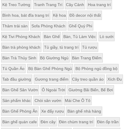
Kệ Treo Tường
Tranh Trang Trí
Cây Cảnh
Hoa trang trí
Bình hoa, bát đĩa trang trí
Kệ hoa
Đồ decor nội thất
Thảm trải sàn
Sofa Phòng Khách
Ghế Quý Phi
Kệ Tivi Phòng Khách
Bàn Ghế
Bàn, Tủ Làm Việc
Lò sưởi
Bàn trà phòng khách
Tủ giầy, tủ trang trí
Tủ rượu
Bàn Trà Thủy Sinh
Bộ Giường Ngủ
Bàn Trang Điểm
Tủ Quần Áo
Bộ Bàn Ghế Phòng Ngủ
Bộ Phòng ngủ đồng bộ
Tab đầu giường
Gương trang điểm
Cây treo quần áo
Xích Đu
Bàn Ghế Sân Vườn
Ô Ngoài Trời
Giường Bãi Biển, Bể Bơi
Sản phẩm khác
Chòi sân vườn
Mái Che Ô Tô
Bàn Ghế Phòng Ăn
Xe đẩy rượu
Bàn ghế nhà hàng
Bàn ghế quán cafe
Đèn cây
Đèn chùm trang trí
Đèn ốp trần