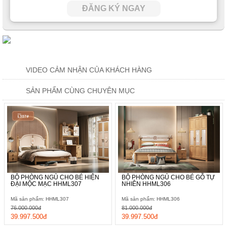
ĐĂNG KÝ NGAY
Với thiết kế tủ đồ 3 ngăn đựng quần áo, bạn có thể tập cho con
yếu thói quen ngăn nắp ngay từ nhỏ, Không chỉ thế, không gian
tủ được phân chia khoa học để các loại đồ treo, gấp hay đồ
mùa đông/hè đều dễ dàng phân loại hơn, tiết kiệm thời gian tìm
kiếm. Cánh tủ có tay nắm chắc chắn, đóng mở dễ dàng và chắc
chắn, an toàn cho đối tượng sử dụng là trẻ nhỏ.
VIDEO CẢM NHẬN CỦA KHÁCH HÀNG
SẢN PHẨM CÙNG CHUYÊN MỤC
BỘ PHÒNG NGỦ CHO BÉ HIỆN
BỘ PHÒNG NGỦ CHO BÉ GỖ TỰ
ĐẠI MỘC MẠC HHML307
NHIÊN HHML306
Mã sản phẩm: HHML307
Mã sản phẩm: HHML306
76.000.000đ
81.000.000đ
39.997.500đ
39.997.500đ