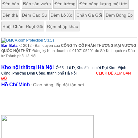
Đèn bàn
Đèn sân vườn
Đèn tường
Đèn năng lượng mặt trời
Đèn thả
Đệm Cao Su
Đệm Lò Xo
Chăn Ga Gối
Đệm Bông Ép
Ruột Chăn, Ruột Gối
Đệm nhập khẩu
Bản Bata
© 2012 - Bản quyền của
CÔNG TY CỔ PHẦN THƯƠNG MẠI VƯƠNG
QUỐC NỘI THẤT
. Đăng ký Kinh doanh số 0107105291 do Sở Kế hoạch và Đầu
tư Thành phố Hà Nội.
Kho nội thất tại Hà Nội
:
Ô 63 - Lô D, Khu đô thị mới Đại Kim - Định
Công, Phường Định Công, thành phố Hà Nội
CLICK ĐỂ XEM BẢN
ĐỒ
Hồ Chí Minh
Giao hàng, lắp đặt tận nơi
: