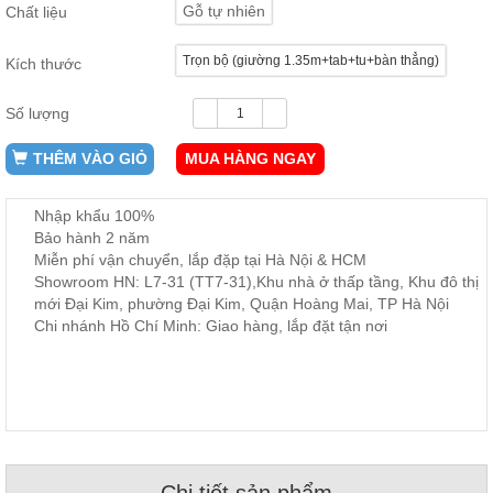
Gỗ tự nhiên
Chất liệu
ăn,
ghế
ăn,
Trọn bộ (giường 1.35m+tab+tu+bàn thẳng)
Kích thước
kệ
bếp
Số lượng
Nội
Thất
THÊM VÀO GIỎ
MUA HÀNG NGAY
Ban
Công,
Nhập khẩu 100%
Vườn
Bảo hành 2 năm
Bàn
ghế
Miễn phí vận chuyển, lắp đặp tại Hà Nội & HCM
ban
Showroom HN: L7-31 (TT7-31),Khu nhà ở thấp tầng, Khu đô thị
công,
mới Đại Kim, phường Đại Kim, Quận Hoàng Mai, TP Hà Nội
xích
đu,
Chi nhánh Hồ Chí Minh: Giao hàng, lắp đặt tận nơi
ghế...
Phụ
Kiện
Trang
Trí
Cây
Chi tiết sản phẩm
cảnh