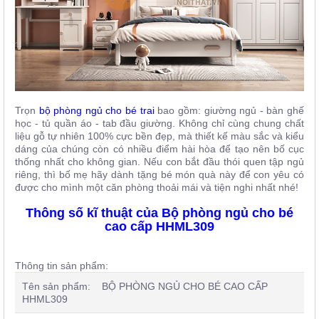
Trọn
bộ phòng ngủ cho bé trai
bao gồm: giường ngủ - bàn ghế
học - tủ quần áo - tab đầu giường. Không chỉ cùng chung chất
liệu gỗ tự nhiên 100% cực bền đẹp, mà thiết kế màu sắc và kiểu
dáng của chúng còn có nhiều điểm hài hòa để tạo nên bố cục
thống nhất cho không gian. Nếu con bắt đầu thói quen tập ngủ
riêng, thì bố mẹ hãy dành tặng bé món quà này để con yêu có
được cho mình một căn phòng thoải mái và tiện nghi nhất nhé!
Thông số kĩ thuật của Bộ phòng ngủ cho bé
cao cấp HHML309
Thông tin sản phẩm:
Tên sản phẩm: BỘ PHÒNG NGỦ CHO BÉ CAO CẤP
HHML309