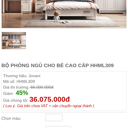
Thất
Phòng
Khách
Sofa,
tủ
rượu,
Bàn
trà...
Nội
Thất
Phòng
BỘ PHÒNG NGỦ CHO BÉ CAO CẤP HHML309
Ngủ
Giường
Thương hiệu:
Jovani
ngủ, tủ
Mã số:
HHML309
áo, bàn
Giá thị trường:
66.000.000đ
trang
45%
điểm
Giảm:
36.075.000đ
Giá chúng tôi:
Nội
( Lưu ý: Giá trên chưa VAT + vận chuyển ngoại thành )
Thất
Phòng
Chọn màu:
Ăn
Bàn