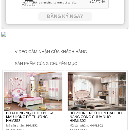
các phụ huynh có thể bố trí một chiếc đèn ngủ tại đây để các bé
bớt đi cảm giác sợ sệt, lo lắng khi phải ngủ một mình.
ĐĂNG KÝ NGAY
VIDEO CẢM NHẬN CỦA KHÁCH HÀNG
SẢN PHẨM CÙNG CHUYÊN MỤC
BỘ PHÒNG NGỦ CHO BÉ GÁI
BỘ PHÒNG NGỦ HIỆN ĐẠI CHO
MÀU HỒNG DỄ THƯƠNG
NÀNG CÔNG CHÚA NHỎ
HHM352
HHML302
Mã sản phẩm: HHM352
Mã sản phẩm: HHML302