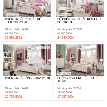
PHÒNG NGỦ CAO CẤP DỄ
BỘ PHÒNG NGỦ SẮC KEM CHO
THƯƠNG JY928
BÉ JY6003
Mã sản phẩm: JY928
Mã sản phẩm: JY6003
69.000.000đ
44.000.000đ
39.656.250đ
24.540.000đ
PHÒNG NGỦ CÔNG CHÚA JY870
PHÒNG NGỦ TINH TẾ CHO BÉ
JY860
Mã sản phẩm: JY870
Mã sản phẩm: JY860
36.700.000đ
29.800.000đ
20.737.500đ
17.287.500đ