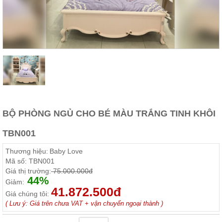
Thất
Phòng
Khách
Sofa,
tủ
rượu,
Bàn
trà...
Nội
Thất
Phòng
BỘ PHÒNG NGỦ CHO BÉ MÀU TRẮNG TINH KHÔI
Ngủ
Giường
TBN001
ngủ, tủ
áo, bàn
Thương hiệu:
Baby Love
trang
điểm
Mã số:
TBN001
Giá thị trường:
75.000.000đ
Nội
44%
Giảm:
41.872.500đ
Thất
Giá chúng tôi:
Phòng
( Lưu ý: Giá trên chưa VAT + vận chuyển ngoại thành )
Ăn
Bàn