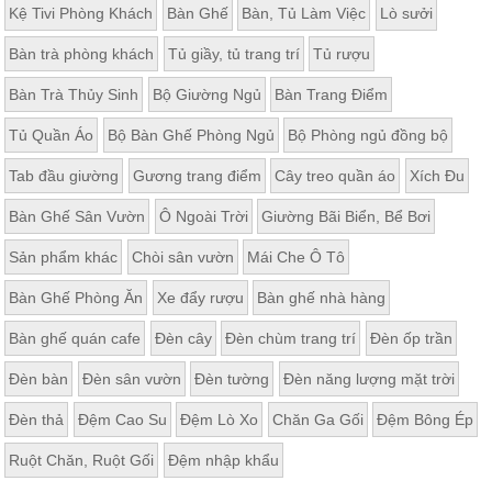
Kệ Tivi Phòng Khách
Bàn Ghế
Bàn, Tủ Làm Việc
Lò sưởi
Bàn trà phòng khách
Tủ giầy, tủ trang trí
Tủ rượu
Bàn Trà Thủy Sinh
Bộ Giường Ngủ
Bàn Trang Điểm
Tủ Quần Áo
Bộ Bàn Ghế Phòng Ngủ
Bộ Phòng ngủ đồng bộ
Tab đầu giường
Gương trang điểm
Cây treo quần áo
Xích Đu
Bàn Ghế Sân Vườn
Ô Ngoài Trời
Giường Bãi Biển, Bể Bơi
Sản phẩm khác
Chòi sân vườn
Mái Che Ô Tô
Bàn Ghế Phòng Ăn
Xe đẩy rượu
Bàn ghế nhà hàng
Bàn ghế quán cafe
Đèn cây
Đèn chùm trang trí
Đèn ốp trần
Đèn bàn
Đèn sân vườn
Đèn tường
Đèn năng lượng mặt trời
Đèn thả
Đệm Cao Su
Đệm Lò Xo
Chăn Ga Gối
Đệm Bông Ép
Ruột Chăn, Ruột Gối
Đệm nhập khẩu