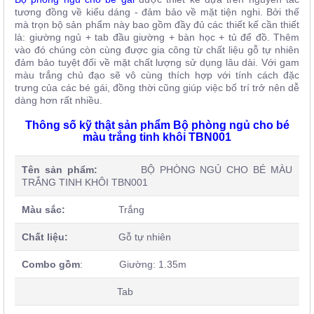
tương đồng về kiểu dáng - đảm bảo về mặt tiện nghi. Bởi thế
mà trọn bộ sản phẩm này bao gồm đầy đủ các thiết kế cần thiết
là: giường ngủ + tab đầu giường + bàn học + tủ để đồ. Thêm
vào đó chúng còn cùng được gia công từ chất liệu gỗ tự nhiên
đảm bảo tuyệt đối về mặt chất lượng sử dụng lâu dài. Với gam
màu trắng chủ đạo sẽ vô cùng thích hợp với tính cách đặc
trưng của các bé gái, đồng thời cũng giúp việc bố trí trở nên dễ
dàng hơn rất nhiều.
Thông số kỹ thật sản phẩm Bộ phòng ngủ cho bé
màu trắng tinh khôi TBN001
Tên sản phẩm:
BỘ PHÒNG NGỦ CHO BÉ MÀU
TRẮNG TINH KHÔI TBN001
Màu sắc:
Trắng
Chất liệu:
Gỗ tự nhiên
Combo gồm
: Giường: 1.35m
Tab