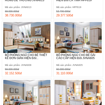
HỒNG DỄ THƯƠNG JVNA613
HIỆN ĐẠI CÁ TÍNH HPF619
Mã sản phẩm: JVNA613
Mã sản phẩm: HPF619
69.000.000đ
53.700.000đ
38.730.000đ
29.377.500đ
BỘ PHÒNG NGỦ CHO BÉ THIẾT
BỘ PHÒNG NGỦ CHO BÉ GÁI
KẾ ĐƠN GIẢN HIỆN ĐẠI...
CAO CẤP HIỆN ĐẠI JVNA605
Mã sản phẩm: JVNA608
Mã sản phẩm: JVNA605
59.000.000đ
60.000.000đ
32.152.500đ
31.110.000đ