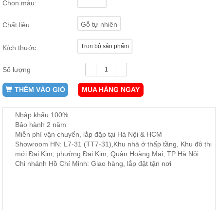
Chọn màu:
ăn,
ghế
ăn,
Gỗ tự nhiên
Chất liệu
kệ
bếp
Trọn bộ sản phẩm
Kích thước
Nội
Thất
Số lượng
Ban
Công,
THÊM VÀO GIỎ
MUA HÀNG NGAY
Vườn
Bàn
ghế
Nhập khẩu 100%
ban
Bảo hành 2 năm
công,
Miễn phí vận chuyển, lắp đặp tại Hà Nội & HCM
xích
đu,
Showroom HN: L7-31 (TT7-31),Khu nhà ở thấp tầng, Khu đô thị
ghế...
mới Đại Kim, phường Đại Kim, Quận Hoàng Mai, TP Hà Nội
Chi nhánh Hồ Chí Minh: Giao hàng, lắp đặt tận nơi
Phụ
Kiện
Trang
Trí
Cây
cảnh