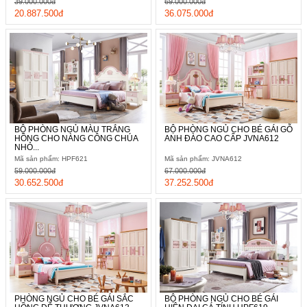
39.000.000đ
69.000.000đ
20.887.500đ
36.075.000đ
BỘ PHÒNG NGỦ MÀU TRẮNG
BỘ PHÒNG NGỦ CHO BÉ GÁI GỖ
HỒNG CHO NÀNG CÔNG CHÚA
ANH ĐÀO CAO CẤP JVNA612
NHỎ...
Mã sản phẩm: HPF621
Mã sản phẩm: JVNA612
59.000.000đ
67.000.000đ
30.652.500đ
37.252.500đ
PHÒNG NGỦ CHO BÉ GÁI SẮC
BỘ PHÒNG NGỦ CHO BÉ GÁI