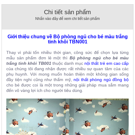
, đồ
trang
Chi tiết sản phẩm
trí
Nhấn vào đây để xem chi tiết sản phẩm
Nội
Thất
Giới thiệu chung về Bộ phòng ngủ cho bé màu trắng
Nhà
tinh khôi TBN001
Hàng
Nội
Thay vì phải tốn nhiều thời gian, công sức để chọn lựa từng
Thất
mẫu sản phẩm đơn lẻ một thì
Bộ phòng ngủ cho bé màu
Nhà
trắng tinh khôi TB001
thuộc danh mục
nội thất trẻ em cao cấp
Hàng
của chúng tôi đang nhận được rất nhiều sự quan tâm của các
phụ huynh. Với mong muốn hoàn thiện một không gian sống
đầy tiện nghi cũng như thẩm mỹ,
nội thất phòng ngủ đồng bộ
cho bé được coi là một trong những giải pháp mua sắm mang
đến vô vàng lợi ích cho người tiêu dùng.