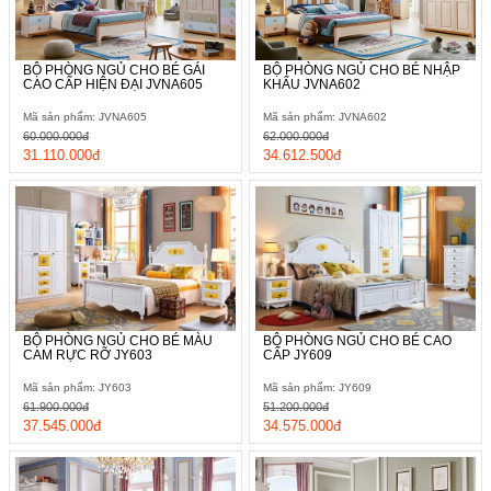
BỘ PHÒNG NGỦ CHO BÉ GÁI
BỘ PHÒNG NGỦ CHO BÉ NHẬP
CAO CẤP HIỆN ĐẠI JVNA605
KHẨU JVNA602
Mã sản phẩm: JVNA605
Mã sản phẩm: JVNA602
60.000.000đ
62.000.000đ
31.110.000đ
34.612.500đ
BỘ PHÒNG NGỦ CHO BÉ MÀU
BỘ PHÒNG NGỦ CHO BÉ CAO
CAM RỰC RỠ JY603
CẤP JY609
Mã sản phẩm: JY603
Mã sản phẩm: JY609
61.900.000đ
51.200.000đ
37.545.000đ
34.575.000đ