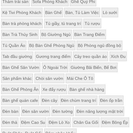
Thảm trải sàn
Sofa Phòng Khách
Ghế Quý Phi
Kệ Tivi Phòng Khách
Bàn Ghế
Bàn, Tủ Làm Việc
Lò sưởi
Bàn trà phòng khách
Tủ giầy, tủ trang trí
Tủ rượu
Bàn Trà Thủy Sinh
Bộ Giường Ngủ
Bàn Trang Điểm
Tủ Quần Áo
Bộ Bàn Ghế Phòng Ngủ
Bộ Phòng ngủ đồng bộ
Tab đầu giường
Gương trang điểm
Cây treo quần áo
Xích Đu
Bàn Ghế Sân Vườn
Ô Ngoài Trời
Giường Bãi Biển, Bể Bơi
Sản phẩm khác
Chòi sân vườn
Mái Che Ô Tô
Bàn Ghế Phòng Ăn
Xe đẩy rượu
Bàn ghế nhà hàng
Bàn ghế quán cafe
Đèn cây
Đèn chùm trang trí
Đèn ốp trần
Đèn bàn
Đèn sân vườn
Đèn tường
Đèn năng lượng mặt trời
Đèn thả
Đệm Cao Su
Đệm Lò Xo
Chăn Ga Gối
Đệm Bông Ép