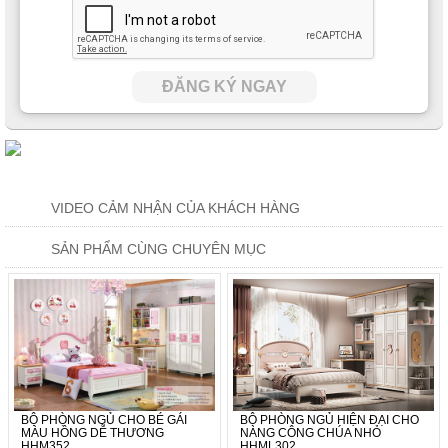
ĐĂNG KÝ NGAY
VIDEO CẢM NHẬN CỦA KHÁCH HÀNG
SẢN PHẨM CÙNG CHUYÊN MỤC
BỘ PHÒNG NGỦ CHO BÉ GÁI
BỘ PHÒNG NGỦ HIỆN ĐẠI CHO
MÀU HỒNG DỄ THƯƠNG
NÀNG CÔNG CHÚA NHỎ
HHM352
HHML302