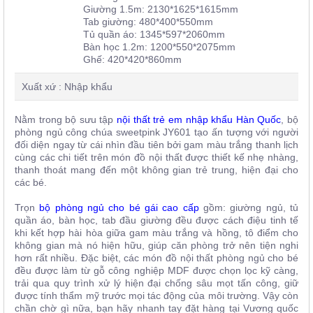
Giường 1.5m: 2130*1625*1615mm
Tab giường: 480*400*550mm
Tủ quần áo: 1345*597*2060mm
Bàn học 1.2m: 1200*550*2075mm
Ghế: 420*420*860mm
Xuất xứ : Nhập khẩu
Nằm trong bộ sưu tập
nội thất trẻ em nhập khẩu Hàn Quốc
, bộ
phòng ngủ công chúa sweetpink JY601 tạo ấn tượng với người
đối diện ngay từ cái nhìn đầu tiên bởi gam màu trắng thanh lịch
cùng các chi tiết trên món đồ nội thất được thiết kế nhẹ nhàng,
thanh thoát mang đến một không gian trẻ trung, hiện đại cho
các bé.
Trọn
bộ phòng ngủ cho bé gái cao cấp
gồm: giường ngủ, tủ
quần áo, bàn học, tab đầu giường đều được cách điệu tinh tế
khi kết hợp hài hòa giữa gam màu trắng và hồng, tô điểm cho
không gian mà nó hiện hữu, giúp căn phòng trở nên tiện nghi
hơn rất nhiều. Đặc biệt, các món đồ nội thất phòng ngủ cho bé
đều được làm từ gỗ công nghiệp MDF được chọn lọc kỹ càng,
trải qua quy trình xử lý hiện đại chống sâu mọt tấn công, giữ
được tính thẩm mỹ trước mọi tác động của môi trường. Vậy còn
chần chờ gì nữa, bạn hãy nhanh tay đặt hàng tại Vương quốc