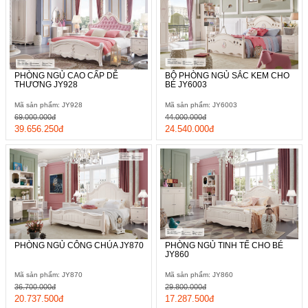
PHÒNG NGỦ CAO CẤP DỄ
BỘ PHÒNG NGỦ SẮC KEM CHO
THƯƠNG JY928
BÉ JY6003
Mã sản phẩm: JY928
Mã sản phẩm: JY6003
69.000.000đ
44.000.000đ
39.656.250đ
24.540.000đ
PHÒNG NGỦ CÔNG CHÚA JY870
PHÒNG NGỦ TINH TẾ CHO BÉ
JY860
Mã sản phẩm: JY870
Mã sản phẩm: JY860
36.700.000đ
29.800.000đ
20.737.500đ
17.287.500đ