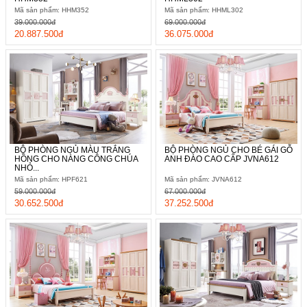
Mã sản phẩm: HHM352
Mã sản phẩm: HHML302
39.000.000đ
69.000.000đ
20.887.500đ
36.075.000đ
BỘ PHÒNG NGỦ MÀU TRẮNG
BỘ PHÒNG NGỦ CHO BÉ GÁI GỖ
HỒNG CHO NÀNG CÔNG CHÚA
ANH ĐÀO CAO CẤP JVNA612
NHỎ...
Mã sản phẩm: HPF621
Mã sản phẩm: JVNA612
59.000.000đ
67.000.000đ
30.652.500đ
37.252.500đ