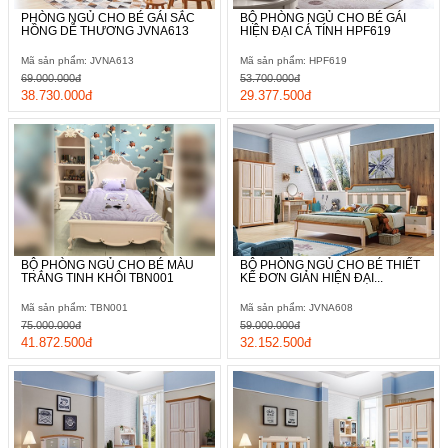
PHÒNG NGỦ CHO BÉ GÁI SẮC
BỘ PHÒNG NGỦ CHO BÉ GÁI
HỒNG DỄ THƯƠNG JVNA613
HIỆN ĐẠI CÁ TÍNH HPF619
Mã sản phẩm: JVNA613
Mã sản phẩm: HPF619
69.000.000đ
53.700.000đ
38.730.000đ
29.377.500đ
BỘ PHÒNG NGỦ CHO BÉ MÀU
BỘ PHÒNG NGỦ CHO BÉ THIẾT
TRẮNG TINH KHÔI TBN001
KẾ ĐƠN GIẢN HIỆN ĐẠI...
Mã sản phẩm: TBN001
Mã sản phẩm: JVNA608
75.000.000đ
59.000.000đ
41.872.500đ
32.152.500đ