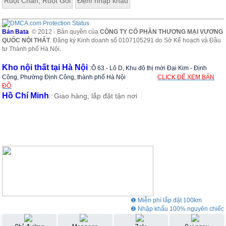
Ruột Chăn, Ruột Gối
Đệm nhập khẩu
Bản Bata
© 2012 - Bản quyền của
CÔNG TY CỔ PHẦN THƯƠNG MẠI VƯƠNG
QUỐC NỘI THẤT
. Đăng ký Kinh doanh số 0107105291 do Sở Kế hoạch và Đầu
tư Thành phố Hà Nội.
Kho nội thất tại Hà Nội
:
Ô 63 - Lô D, Khu đô thị mới Đại Kim - Định
Công, Phường Định Công, thành phố Hà Nội
CLICK ĐỂ XEM BẢN
ĐỒ
Hồ Chí Minh
Giao hàng, lắp đặt tận nơi
:
❶ Miễn phí lắp đặt 100km
❷ Nhập khẩu 100% nguyên chiếc
❸ Showroom rộng 3000m2