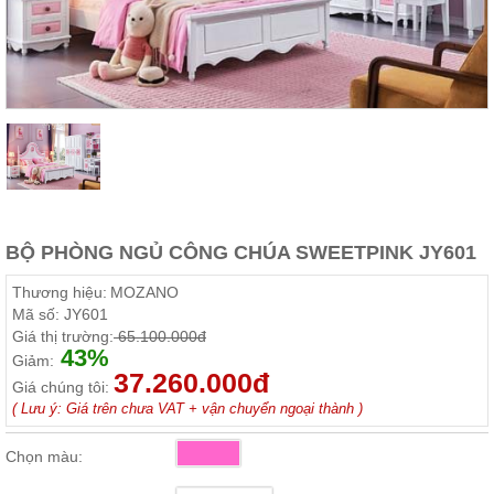
Thất
Phòng
Khách
Sofa,
tủ
rượu,
Bàn
trà...
Nội
Thất
Phòng
BỘ PHÒNG NGỦ CÔNG CHÚA SWEETPINK JY601
Ngủ
Giường
Thương hiệu:
MOZANO
ngủ, tủ
Mã số:
JY601
áo, bàn
Giá thị trường:
65.100.000đ
trang
43%
điểm
Giảm:
37.260.000đ
Giá chúng tôi:
Nội
( Lưu ý: Giá trên chưa VAT + vận chuyển ngoại thành )
Thất
Phòng
Chọn màu:
Ăn
Bàn