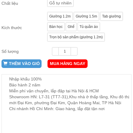
Gỗ tự nhiên
Chất liệu
ăn,
ghế
ăn,
Giường 1.2m
Giường 1.5m
Tab giường
kệ
bếp
Bàn học
Ghế
Tủ quần áo
Kích thước
Nội
Trọn bộ sản phẩm (giường 1.2m)
Thất
Ban
Số lượng
Công,
Vườn
THÊM VÀO GIỎ
MUA HÀNG NGAY
Bàn
ghế
ban
công,
Nhập khẩu 100%
xích
Bảo hành 2 năm
đu,
Miễn phí vận chuyển, lắp đặp tại Hà Nội & HCM
ghế...
Showroom HN: L7-31 (TT7-31),Khu nhà ở thấp tầng, Khu đô thị
mới Đại Kim, phường Đại Kim, Quận Hoàng Mai, TP Hà Nội
Phụ
Chi nhánh Hồ Chí Minh: Giao hàng, lắp đặt tận nơi
Kiện
Trang
Trí
Cây
cảnh