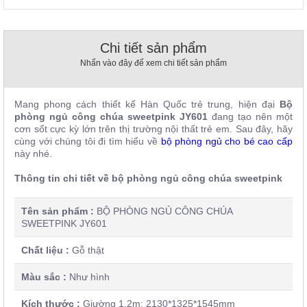
, đồ
trang
trí
Chi tiết sản phẩm
Nội
Nhấn vào đây để xem chi tiết sản phẩm
Thất
Nhà
Hàng
Mang phong cách thiết kế Hàn Quốc trẻ trung, hiện đại
Bộ
Nội
phòng ngủ công chúa sweetpink JY601
đang tạo nên một
Thất
cơn sốt cực kỳ lớn trên thị trường nội thất trẻ em. Sau đây, hãy
Nhà
cùng với chúng tôi đi tìm hiểu về
bộ phòng ngủ cho bé cao cấp
Hàng
này nhé.
Thông tin chi tiết về bộ phòng ngủ công chúa
sweetpink
Tên sản phẩm :
BỘ PHÒNG NGỦ CÔNG CHÚA
SWEETPINK JY601
Chất liệu :
Gỗ thật
Màu sắc :
Như hình
Kích thước :
Giường 1.2m: 2130*1325*1545mm