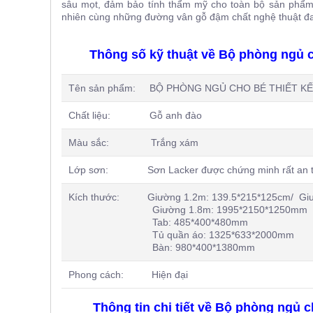
sâu mọt, đảm bảo tính thẩm mỹ cho toàn bộ sản phẩm.
nhiên cùng những đường vân gỗ đậm chất nghệ thuật đa
Thông số kỹ thuật về Bộ phòng ngủ c
Tên sản phẩm: BỘ PHÒNG NGỦ CHO BÉ THIẾT KẾ 
Chất liệu: Gỗ anh đào
Màu sắc: Trắng xám
Lớp sơn: Sơn Lacker được chứng minh rất an t
Kích thước: Giường 1.2m: 139.5*215*125cm/ Giư
Giường 1.8m: 1995*2150*1250mm
Tab: 485*400*480mm
Tủ quần áo: 1325*633*2000mm
Bàn: 980*400*1380mm
Phong cách: Hiện đại
Thông tin chi tiết về Bộ phòng ngủ 