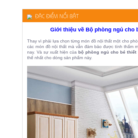
ăn,
ghế
ăn,
ĐẶC ĐIỂM NỔI BẬT
kệ
bếp
Giới thiệu về Bộ phòng ngủ cho 
Nội
Thất
Thay vì phải lựa chọn từng món đồ nội thất một cho phò
các món đồ nội thất mà vẫn đảm bảo được tính thẩm m
Ban
nay. Và sự xuất hiện của
bộ phòng ngủ cho bé thiết
Công,
thế nhất cho dòng sản phẩm này.
Vườn
Bàn
ghế
ban
công,
xích
đu,
ghế...
Phụ
Kiện
Trang
Trí
Cây
cảnh