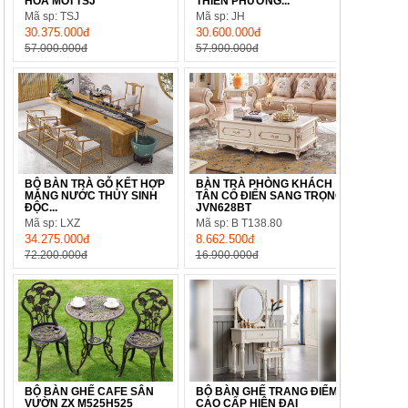
HOA MỚI TSJ
THIỀN PHƯƠNG...
Mã sp: TSJ
Mã sp: JH
30.375.000đ
30.600.000đ
57.000.000đ
57.900.000đ
BỘ BÀN TRÀ GỖ KẾT HỢP
BÀN TRÀ PHÒNG KHÁCH
MÁNG NƯỚC THỦY SINH
TÂN CỔ ĐIỂN SANG TRỌNG
ĐỘC...
JVN628BT
Mã sp: LXZ
Mã sp: B T138.80
34.275.000đ
8.662.500đ
72.200.000đ
16.900.000đ
BỘ BÀN GHẾ CAFE SÂN
BỘ BÀN GHẾ TRANG ĐIỂM
VƯỜN ZX M525H525
CAO CẤP HIỆN ĐẠI