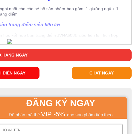
n nghi nhất cho các bé bộ sản phẩm bao gồm: 1 giường ngủ + 1
trang điểm
àn trang điểm siêu tiện lợi
học kết hợp bàn trang điểm JVNA608B siêu tiện lợi, tích hợp
 cho phòng ngủ của các bé gái lớn. Bởi việc làm đẹp hay đơn
ước khi mỗi lúc bé cần ra ngoài.
 HÀNG NGAY
I ĐIỆN NGAY
CHAT NGAY
ĐĂNG KÝ NGAY
VIP -5%
Để nhận mã thẻ
cho sản phẩm tiếp theo