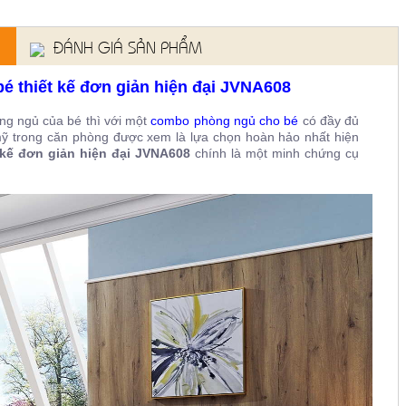
ĐÁNH GIÁ SẢN PHẨM
bé thiết kế đơn giản hiện đại JVNA608
ng ngủ của bé thì với một
combo phòng ngủ cho bé
có đầy đủ
ỹ trong căn phòng được xem là lựa chọn hoàn hảo nhất hiện
 kế đơn giản hiện đại JVNA608
chính là một minh chứng cụ