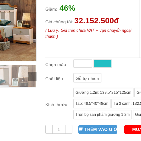
46%
Giảm:
32.152.500đ
Giá chúng tôi:
( Lưu ý: Giá trên chưa VAT + vận chuyển ngoại
thành )
Chọn màu:
Gỗ tự nhiên
Chất liệu
Giường 1.2m: 139.5*215*125cm
Gi
Tab: 48.5*40*48cm
Tủ 3 cánh: 132
Kích thước
Trọn bộ sản phẩm giường 1.2m
Giư
THÊM VÀO GIỎ
MUA