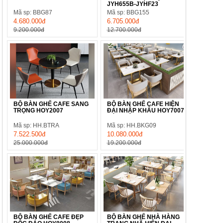
JYH655B-JYHF23
Mã sp: BBG87
Mã sp: BBG155
4.680.000đ
6.705.000đ
9.200.000đ
12.700.000đ
BỘ BÀN GHẾ CAFE SANG
BỘ BÀN GHẾ CAFE HIỆN
TRỌNG HOY2007
ĐẠI NHẬP KHẨU HOY7007
Mã sp: HH.BTRA
Mã sp: HH.BKG09
7.522.500đ
10.080.000đ
25.000.000đ
19.200.000đ
BỘ BÀN GHẾ CAFE ĐẸP
BỘ BÀN GHẾ NHÀ HÀNG