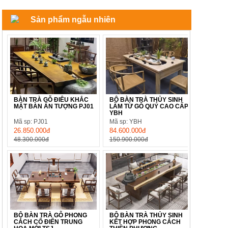
Sản phẩm ngẫu nhiên
BÀN TRÀ GỖ ĐIÊU KHẮC
BỘ BÀN TRÀ THỦY SINH
MẶT BÀN ẤN TƯỢNG PJ01
LÀM TỪ GỖ QUÝ CAO CẤP
YBH
Mã sp: PJ01
Mã sp: YBH
26.850.000đ
84.600.000đ
48.300.000đ
150.900.000đ
BỘ BÀN TRÀ GỖ PHONG
BỘ BÀN TRÀ THỦY SINH
CÁCH CỔ ĐIỂN TRUNG
KẾT HỢP PHONG CÁCH