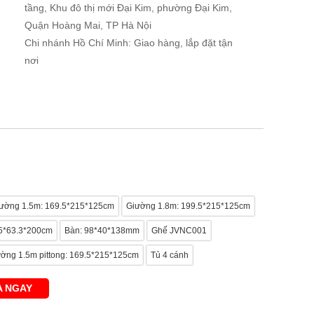
tầng, Khu đô thị mới Đại Kim, phường Đại Kim,
Quận Hoàng Mai, TP Hà Nội
Chi nhánh Hồ Chí Minh: Giao hàng, lắp đặt tận
nơi
ường 1.5m: 169.5*215*125cm
Giường 1.8m: 199.5*215*125cm
.5*63.3*200cm
Bàn: 98*40*138mm
Ghế JVNC001
ờng 1.5m pittong: 169.5*215*125cm
Tủ 4 cánh
 NGAY