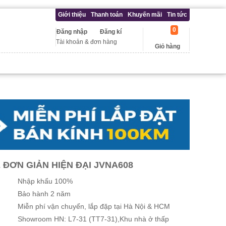
Giới thiệu
Thanh toán
Khuyến mãi
Tin tức
0
Đăng nhập
Đăng kí
Tài khoản & đơn hàng
Giỏ hàng
 ĐƠN GIẢN HIỆN ĐẠI JVNA608
Nhập khẩu 100%
Bảo hành 2 năm
Miễn phí vận chuyển, lắp đặp tại Hà Nội & HCM
Showroom HN: L7-31 (TT7-31),Khu nhà ở thấp