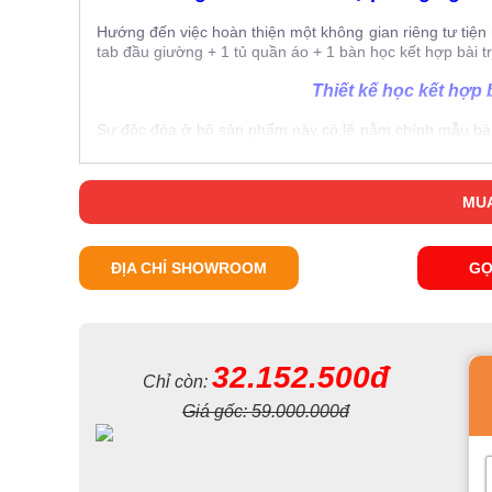
Hướng đến việc hoàn thiện một không gian riêng tư tiệ
tab đầu giường + 1 tủ quần áo + 1 bàn học kết hợp bài 
Thiết kế học kết hợp b
Sự độc đóa ở bộ sản phẩm này có lẽ nằm chính mẫu bàn 
cùng lúc hai công năng sử dụng trong một rất phù hợp
giản là soi gương buộc tóc gọn gàng cũng rất cần thiết tr
MUA
ĐỊA CHỈ SHOWROOM
GỌ
32.152.500đ
Chỉ còn:
Giá gốc:
59.000.000đ