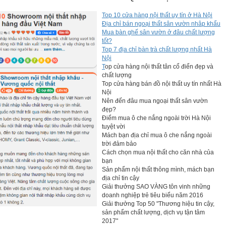
Top 10 cửa hàng nội thất uy tín ở Hà Nội
Địa chỉ bán ngoại thất sân vườn nhâp khẩu
Mua bàn ghế sân vườn ở đâu chất lượng
tốt?
Top 7 địa chỉ bàn trà chất lượng nhất Hà
Nội
ối màu sắc mới lạ, cuốn hút
T
op cửa hàng nội thất tân cổ điển đẹp và
chất lượng
ủ JVNA608G này được phối đến 3 gam màu khác nhau đầy mới
Top cửa hàng bán đồ nội thất uy tín nhất Hà
u với họa tiết xe đạp và cụm từ tiếng anh "Fun Games and
Nội
Nên đến đâu mua ngoại thất sân vườn
đẹp?
Điểm mua ô che nắng ngoài trời Hà Nội
tuyệt vời
Mách bạn địa chỉ mua ô che nắng ngoài
trời đảm bảo
Cách chọn mua nội thất cho căn nhà của
bạn
Sản phẩm nội thất thông mình, mách bạn
địa chỉ tin cậy
Giải thưởng SAO VÀNG tôn vinh những
doanh nghiệp trẻ tiêu biểu năm 2016
Giải thưởng Top 50 "Thương hiệu tin cậy,
sản phẩm chất lượng, dịch vụ tận tâm
2017"