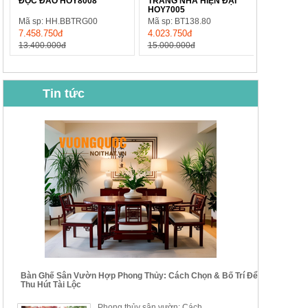
ĐỘC ĐÁO HOY8008
TRANG NHÃ HIỆN ĐẠI
HOY7005
Mã sp: HH.BBTRG00
Mã sp: BT138.80
7.458.750đ
4.023.750đ
13.400.000đ
15.000.000đ
Tin tức
BỘ BÀN GHẾ CAFE NHẬP
BỘ BÀN TRÀ GỖ TỰ NHIÊN
KHẨU CAO CẤP HOY7006
PHONG CÁCH TRUNG HOA
KIỂU MỚI...
Mã sp: BT135
Mã sp: BT138.80
14.178.750đ
20.250.000đ
24.700.000đ
39.150.000đ
Bàn Ghế Sân Vườn Hợp Phong Thủy: Cách Chọn & Bố Trí Để
Thu Hút Tài Lộc
BỘ BÀN TRÀ GỖ PHONG
BỘ BÀN GHẾ CAFE KIỂU
Phong thủy sân vườn: Cách