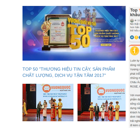
Thiết kế giường ngủ ph
Không chỉ dử dụng duy nhất một tone màu, giường ng
lạ và cuốn hút. Thêm phần đầu giường được cách điệ
Music" mang đến một điểm nhấn đầy mới lạ.
TOP 50 "THƯƠNG HIỆU TIN CẬY, SẢN PHẨM
CHẤT LƯỢNG, DỊCH VỤ TẬN TÂM 2017"