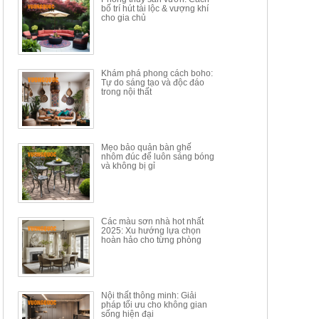
CÁCH MỚI KẾT HỢP KHAY
DÁNG ĐƠN GIẢN HIỆN ĐẠI
bố trí hút tài lộc & vượng khí
NHÚNG TRÀ YDX
HOY8010
cho gia chủ
Mã sp: BT150.46
Mã sp: BBA90
17.617.500đ
9.217.500đ
34.100.000đ
16.200.000đ
Khám phá phong cách boho:
Tự do sáng tạo và độc đáo
trong nội thất
Mẹo bảo quản bàn ghế
nhôm đúc để luôn sáng bóng
BÀN GHẾ TRANG ĐIỂM
BỘ BÀN ĂN ĐẢO MẶT ĐÁ
và không bị gỉ
THÔNG MINH HIỆN ĐẠI
PHIẾN AK3699
TÍCH HỢP SẠC...
Mã sp: HH.BTD08
Mã sp: GXD160.76
6.510.000đ
19.965.000đ
11.200.000đ
33.000.000đ
Các màu sơn nhà hot nhất
2025: Xu hướng lựa chọn
hoàn hảo cho từng phòng
Nội thất thông minh: Giải
pháp tối ưu cho không gian
sống hiện đại