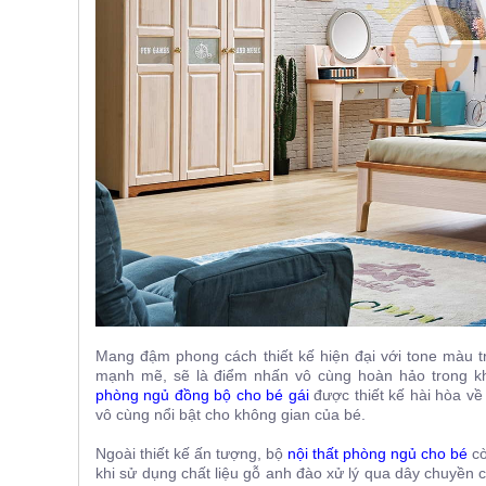
, đồ
trang
trí
Nội
Thất
Nhà
Hàng
Nội
Thất
Nhà
Hàng
Mang đậm phong cách thiết kế hiện đại với tone màu tr
mạnh mẽ, sẽ là điểm nhấn vô cùng hoàn hảo trong kh
phòng ngủ đồng bộ cho bé gái
được thiết kế hài hòa về 
vô cùng nổi bật cho không gian của bé.
Ngoài thiết kế ấn tượng, bộ
nội thất phòng ngủ cho bé
cò
khi sử dụng chất liệu gỗ anh đào xử lý qua dây chuyền c