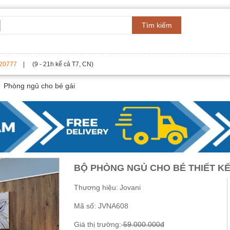
Tìm kiếm
20777
| (9 - 21h kể cả T7, CN)
Phòng ngủ cho bé gái
BỘ PHÒNG NGỦ CHO BÉ THIẾT KẾ
Thương hiệu:
Jovani
Mã số:
JVNA608
Giá thị trường:
59.000.000đ