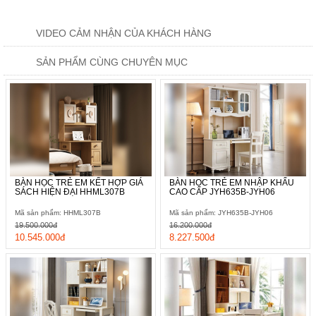
Có thể thấy rằng với việc tích hợp giá sách đựng đồ đã giúp
hoàn thiện một không gian học tập tiện nghi nhất cho bé gái
VIDEO CẢM NHẬN CỦA KHÁCH HÀNG
của chúng ta, nhất là khi giá sách đấy lại được phân chia thành
nhiều ô đựng với kích cỡ khác nhau nên việc sắp xếp đồ đạc
SẢN PHẨM CÙNG CHUYÊN MỤC
cũng trở nên dễ dàng hơn.
BÀN HỌC TRẺ EM KẾT HỢP GIÁ
BÀN HỌC TRẺ EM NHẬP KHẨU
SÁCH HIỆN ĐẠI HHML307B
CAO CẤP JYH635B-JYH06
Mã sản phẩm: HHML307B
Mã sản phẩm: JYH635B-JYH06
19.500.000đ
16.200.000đ
10.545.000đ
8.227.500đ