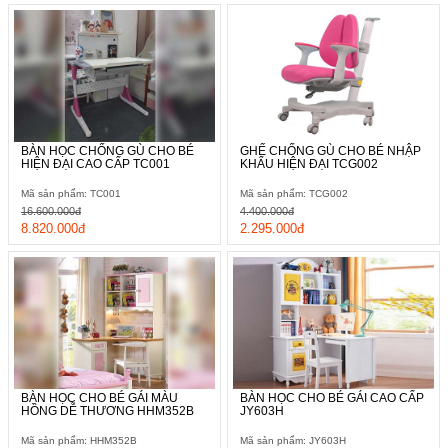
Chỉ cần một cái kéo nhẹ là các bé đã có ngay 3 ngăn kéo đựng
đồ phía dưới chân bàn học cho mình một cách đầy thuận tiện.
Hơn thế phần thanh sắt di chuyên được vít ốc cố đinh vô cùng
BÀN HỌC CHỐNG GÙ CHO BÉ
GHẾ CHỐNG GÙ CHO BÉ NHẬP
chắc chắn.
HIỆN ĐẠI CAO CẤP TC001
KHẨU HIỆN ĐẠI TCG002
Mã sản phẩm: TC001
Mã sản phẩm: TCG002
16.600.000đ
4.400.000đ
8.820.000đ
2.295.000đ
BÀN HỌC CHO BÉ GÁI MÀU
BÀN HỌC CHO BÉ GÁI CAO CẤP
HỒNG DỄ THƯƠNG HHM352B
JY603H
Mã sản phẩm: HHM352B
Mã sản phẩm: JY603H