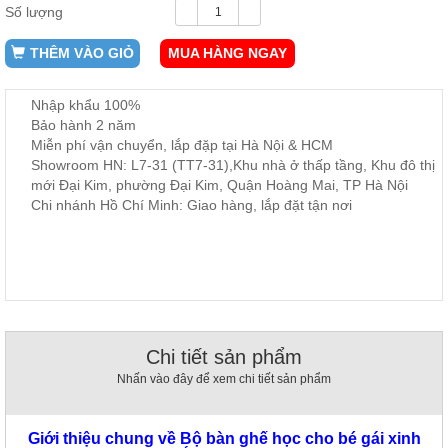
Số lượng
, đồ
trang
trí
THÊM VÀO GIỎ
MUA HÀNG NGAY
Nội
Thất
Nhập khẩu 100%
Bảo hành 2 năm
Nhà
Miễn phí vận chuyển, lắp đặp tại Hà Nội & HCM
Hàng
Showroom HN: L7-31 (TT7-31),Khu nhà ở thấp tầng, Khu đô thị
Nội
Thất
mới Đại Kim, phường Đại Kim, Quận Hoàng Mai, TP Hà Nội
Nhà
Chi nhánh Hồ Chí Minh: Giao hàng, lắp đặt tận nơi
Hàng
Chi tiết sản phẩm
Nhấn vào đây để xem chi tiết sản phẩm
Giới thiệu chung về Bộ bàn ghế học cho bé gái xinh