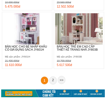
10.000.000đ
23.560.000đ
5.475.000đ
12.502.500đ
BÀN HỌC CHO BÉ NHẬP KHẨU
BÀN HỌC TRẺ EM CAO CẤP
CÓ GIÁ ĐỰNG SÁCH JY601H
THIẾT KẾ TRANG NHÃ JY803B
Mã sản phẩm: JY601H
Mã sản phẩm: JY803B
21.400.000đ
10.700.000đ
11.610.000đ
5.617.500đ
2
>>
1
Với bề mặt bàn học rộng rãi cùng gam mầu nâu cafe không gây
chói mắt, phản sáng quá cao nên trong suốt quá trình làm bài
vở ở nhà các cô công chúa của chúng ta sẽ luôn cảm thấy thóa
mái nhất.