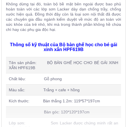
Không dừng tại đó, toàn bộ bề mặt bên ngoài được bao phủ
hoàn toàn với các lớp sơn Lacker dày dạn chống trầy, chống
xước hiện quả. Đồng thời đây còn là loại sơn nội thất đã được
các chuyên gia đầu ngành kiểm duyệt về mức độ an toàn với
sức khỏe của trẻ nhỏ, khi mà trong thành phần không hề chứa
chì hay các phụ gia độc hại.
Thông số kỹ thuật của Bộ bàn ghế học cho bé gái
xinh xắn HPF619B
Tên sản phẩm: BỘ BÀN GHẾ HỌC CHO BÉ GÁI XINH
XẮN HPF619B
Chất liệu: Gỗ phong
Màu sắc: Trắng + cafe + hồng
Kích thước: Bàn thẳng 1.2m: 119*57*197cm
Bàn góc: 120*120*197cm
Lớp sơn: Sơn Lacker được chứng minh rất an