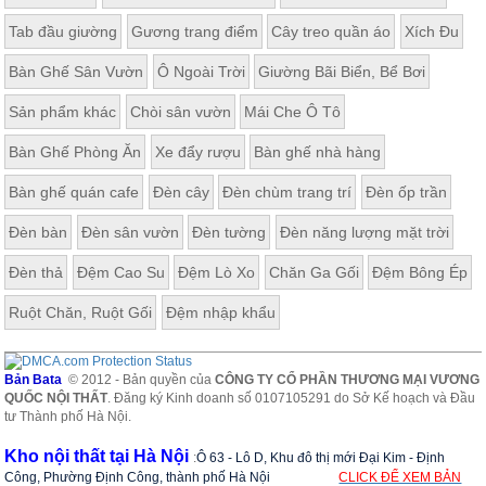
Tab đầu giường
Gương trang điểm
Cây treo quần áo
Xích Đu
Bàn Ghế Sân Vườn
Ô Ngoài Trời
Giường Bãi Biển, Bể Bơi
Sản phẩm khác
Chòi sân vườn
Mái Che Ô Tô
Bàn Ghế Phòng Ăn
Xe đẩy rượu
Bàn ghế nhà hàng
Bàn ghế quán cafe
Đèn cây
Đèn chùm trang trí
Đèn ốp trần
Đèn bàn
Đèn sân vườn
Đèn tường
Đèn năng lượng mặt trời
Đèn thả
Đệm Cao Su
Đệm Lò Xo
Chăn Ga Gối
Đệm Bông Ép
Ruột Chăn, Ruột Gối
Đệm nhập khẩu
Bản Bata
© 2012 - Bản quyền của
CÔNG TY CỔ PHẦN THƯƠNG MẠI VƯƠNG
QUỐC NỘI THẤT
. Đăng ký Kinh doanh số 0107105291 do Sở Kế hoạch và Đầu
tư Thành phố Hà Nội.
Kho nội thất tại Hà Nội
:
Ô 63 - Lô D, Khu đô thị mới Đại Kim - Định
Công, Phường Định Công, thành phố Hà Nội
CLICK ĐỂ XEM BẢN