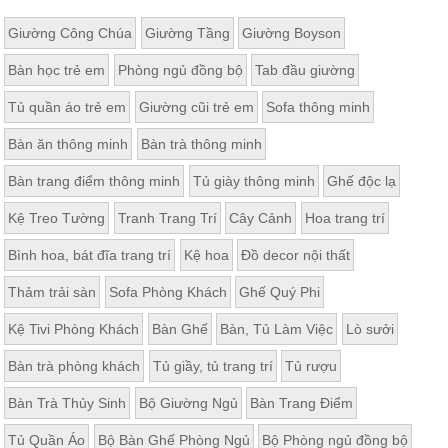
Giường Công Chúa
Giường Tầng
Giường Boyson
Bàn học trẻ em
Phòng ngủ đồng bộ
Tab đầu giường
Tủ quần áo trẻ em
Giường cũi trẻ em
Sofa thông minh
Bàn ăn thông minh
Bàn trà thông minh
Bàn trang điểm thông minh
Tủ giày thông minh
Ghế độc lạ
Kệ Treo Tường
Tranh Trang Trí
Cây Cảnh
Hoa trang trí
Bình hoa, bát đĩa trang trí
Kệ hoa
Đồ decor nội thất
Thảm trải sàn
Sofa Phòng Khách
Ghế Quý Phi
Đồng thời các góc bên cạnh mặt bàn sẽ đều được bo tròn vừa
tạo cảm giác mềm mại, đúng với tính cách của bé cái vừa hạn
Kệ Tivi Phòng Khách
Bàn Ghế
Bàn, Tủ Làm Việc
Lò sưởi
chế được các va chạm mạnh trong suốt quá trình sử dụng.
Bàn trà phòng khách
Tủ giầy, tủ trang trí
Tủ rượu
Bàn Trà Thủy Sinh
Bộ Giường Ngủ
Bàn Trang Điểm
Tủ Quần Áo
Bộ Bàn Ghế Phòng Ngủ
Bộ Phòng ngủ đồng bộ