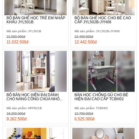
BỘ BÀN GHẾ HỌC TRẺ EM NHẬP
BỘ BÀN GHẾ HỌC CHO BÉ CAO
KHẨU JYL501B
CẤP JYL502B-JYH06
Mã sản phẩm: JYL501B
Mã sản phẩm: JYL502B-JYH06
21.000.000đ
22.400.000đ
11.632.500đ
12.442.500đ
Không chỉ có giá sách bên trên mà ngay phía dưới chân bàn
BỘ BÀN HỌC HIỆN ĐẠI DÀNH
BÀN HỌC CHỐNG GÙ CHO BÉ
CHO NÀNG CÔNG CHÚA NHỎ...
HIỆN ĐẠI CAO CẤP TCBH02
còn được khéo léo bố trí thêm những ngăn kéo đựng đồ với sự
khác biệt về màu sắc bên ngoài.
Mã sản phẩm: HPF621B
Mã sản phẩm: TCBH02
18.200.000đ
12.700.000đ
9.262.500đ
6.525.000đ