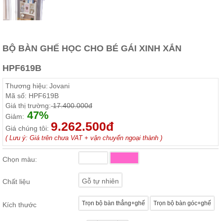
ăn,
ghế
ăn,
kệ
bếp
BỘ BÀN GHẾ HỌC CHO BÉ GÁI XINH XẮN
Nội
Thất
HPF619B
Ban
Thương hiệu:
Jovani
Công,
Mã số:
HPF619B
Vườn
Giá thị trường:
17.400.000đ
Bàn
47%
ghế
Giảm:
ban
9.262.500đ
Giá chúng tôi:
công,
xích
( Lưu ý: Giá trên chưa VAT + vận chuyển ngoại thành )
đu,
ghế...
Chọn màu:
Phụ
Gỗ tự nhiên
Kiện
Chất liệu
Trang
Trí
Trọn bộ bàn thẳng+ghế
Trọn bộ bàn góc+ghế
Kích thước
Cây
cảnh