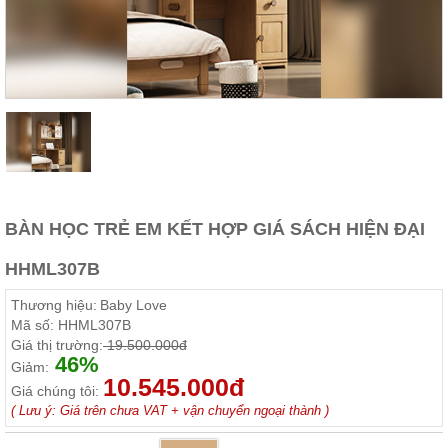
Thất
Phòng
Khách
Sofa,
tủ
rượu,
Bàn
trà...
Nội
Thất
Phòng
BÀN HỌC TRẺ EM KẾT HỢP GIÁ SÁCH HIỆN ĐẠI
Ngủ
Giường
HHML307B
ngủ, tủ
áo, bàn
Thương hiệu:
Baby Love
trang
điểm
Mã số:
HHML307B
Giá thị trường:
19.500.000đ
Nội
46%
Giảm:
10.545.000đ
Thất
Giá chúng tôi:
Phòng
( Lưu ý: Giá trên chưa VAT + vận chuyển ngoại thành )
Ăn
Bàn