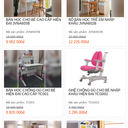
BÀN HỌC CHO BÉ CAO CẤP HIỆN
BỘ BÀN HỌC TRẺ EM NHẬP
ĐẠI JVNA605B
KHẨU JVNA602B
Mã sản phẩm: JVNA605B
Mã sản phẩm: JVNA602B
18.000.000đ
22.000.000đ
9.952.500đ
12.225.000đ
BÀN HỌC CHỐNG GÙ CHO BÉ
GHẾ CHỐNG GÙ CHO BÉ NHẬP
HIỆN ĐẠI CAO CẤP TC001
KHẨU HIỆN ĐẠI TCG002
Mã sản phẩm: TC001
Mã sản phẩm: TCG002
16.600.000đ
4.400.000đ
8.820.000đ
2.295.000đ