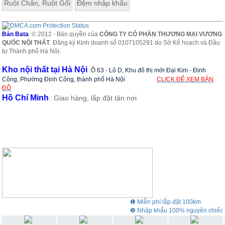
Ruột Chăn, Ruột Gối
Đệm nhập khẩu
Bản Bata
© 2012 - Bản quyền của
CÔNG TY CỔ PHẦN THƯƠNG MẠI VƯƠNG
QUỐC NỘI THẤT
. Đăng ký Kinh doanh số 0107105291 do Sở Kế hoạch và Đầu
tư Thành phố Hà Nội.
Kho nội thất tại Hà Nội
:
Ô 63 - Lô D, Khu đô thị mới Đại Kim - Định
Công, Phường Định Công, thành phố Hà Nội
CLICK ĐỂ XEM BẢN
ĐỒ
Hồ Chí Minh
Giao hàng, lắp đặt tận nơi
:
❶ Miễn phí lắp đặt 100km
❷ Nhập khẩu 100% nguyên chiếc
❸ Showroom rộng 3000m2