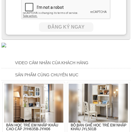
ĐĂNG KÝ NGAY
VIDEO CẢM NHẬN CỦA KHÁCH HÀNG
SẢN PHẨM CÙNG CHUYÊN MỤC
BÀN HỌC TRẺ EM NHẬP KHẨU
BỘ BÀN GHẾ HỌC TRẺ EM NHẬP
CAO CẤP JYH635B-JYH06
KHẨU JYL501B