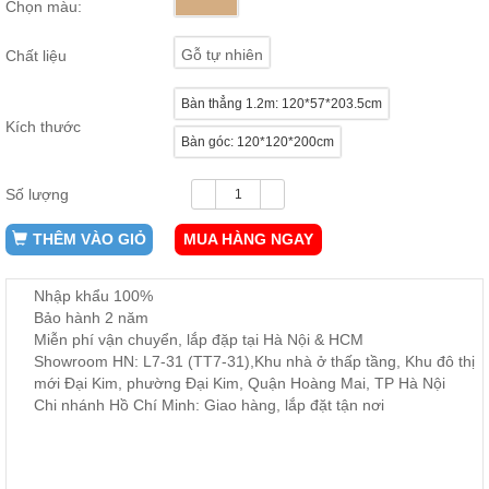
Chọn màu:
ăn,
ghế
ăn,
Gỗ tự nhiên
Chất liệu
kệ
bếp
Bàn thẳng 1.2m: 120*57*203.5cm
Nội
Kích thước
Bàn góc: 120*120*200cm
Thất
Ban
Công,
Số lượng
Vườn
THÊM VÀO GIỎ
MUA HÀNG NGAY
Bàn
ghế
ban
công,
Nhập khẩu 100%
xích
Bảo hành 2 năm
đu,
ghế...
Miễn phí vận chuyển, lắp đặp tại Hà Nội & HCM
Showroom HN: L7-31 (TT7-31),Khu nhà ở thấp tầng, Khu đô thị
Phụ
mới Đại Kim, phường Đại Kim, Quận Hoàng Mai, TP Hà Nội
Kiện
Chi nhánh Hồ Chí Minh: Giao hàng, lắp đặt tận nơi
Trang
Trí
Cây
cảnh