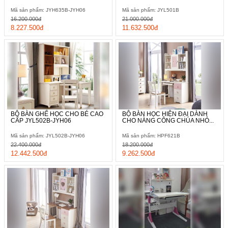
Mã sản phẩm: JYH635B-JYH06
Mã sản phẩm: JYL501B
16.200.000đ
21.000.000đ
8.227.500đ
11.632.500đ
BỘ BÀN GHẾ HỌC CHO BÉ CAO
BỘ BÀN HỌC HIỆN ĐẠI DÀNH
CẤP JYL502B-JYH06
CHO NÀNG CÔNG CHÚA NHỎ...
Mã sản phẩm: JYL502B-JYH06
Mã sản phẩm: HPF621B
22.400.000đ
18.200.000đ
12.442.500đ
9.262.500đ