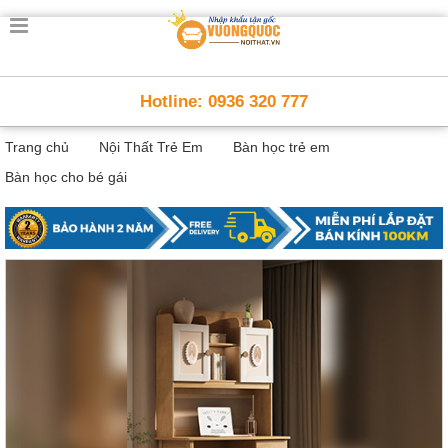
Trang
chủ
Nội
Hotline: 0936 320 777
Thất
Thông
Trang chủ
Nội Thất Trẻ Em
Bàn học trẻ em
Minh
Nội
Bàn học cho bé gái
thất
thông
minh
Nội
Thất
Trẻ
Em
Giường
tầng,
bàn
học, tủ
sách
Nội