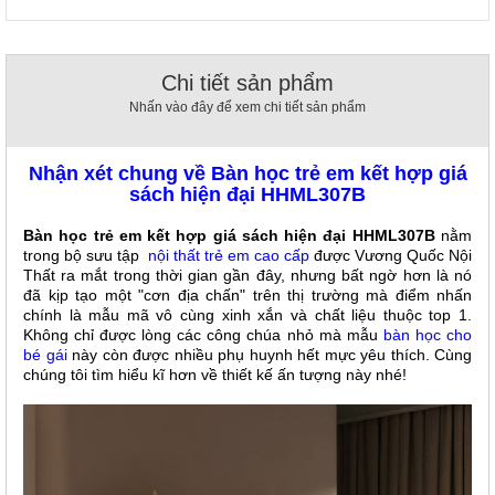
, đồ
trang
trí
Chi tiết sản phẩm
Nội
Nhấn vào đây để xem chi tiết sản phẩm
Thất
Nhà
Hàng
Nhận xét chung về Bàn học trẻ em kết hợp giá
Nội
sách hiện đại HHML307B
Thất
Nhà
Bàn học trẻ em kết hợp giá sách hiện đại HHML307B
nằm
Hàng
trong bộ sưu tập
nội thất trẻ em cao cấp
được Vương Quốc Nội
Thất ra mắt trong thời gian gần đây, nhưng bất ngờ hơn là nó
đã kịp tạo một "cơn địa chấn" trên thị trường mà điểm nhấn
chính là mẫu mã vô cùng xinh xắn và chất liệu thuộc top 1.
Không chỉ được lòng các công chúa nhỏ mà mẫu
bàn học cho
bé gái
này còn được nhiều phụ huynh hết mực yêu thích. Cùng
chúng tôi tìm hiểu kĩ hơn về thiết kế ấn tượng này nhé!