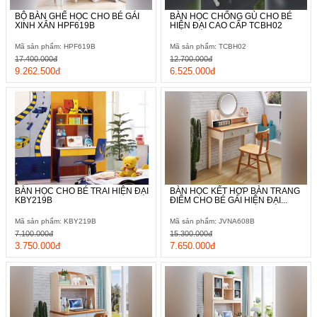
BỘ BÀN GHẾ HỌC CHO BÉ GÁI
BÀN HỌC CHỐNG GÙ CHO BÉ
XINH XẮN HPF619B
HIỆN ĐẠI CAO CẤP TCBH02
Mã sản phẩm: HPF619B
Mã sản phẩm: TCBH02
17.400.000đ
12.700.000đ
9.262.500đ
6.525.000đ
BÀN HỌC CHO BÉ TRAI HIỆN ĐẠI
BÀN HỌC KẾT HỢP BÀN TRANG
KBY219B
ĐIỂM CHO BÉ GÁI HIỆN ĐẠI...
Mã sản phẩm: KBY219B
Mã sản phẩm: JVNA608B
7.100.000đ
15.300.000đ
3.750.000đ
7.650.000đ